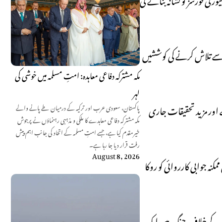
 اسے تلاش کرنے کی کوششیں
مکہ مشترکہ دفاعی معاہدہ: امتِ مسلمہ میں خوشی کی
لہر
 اور مزید تحقیقات جاری
پاکستان، سعودی عرب اور ترکیہ کے درمیان طے پانے والے
مکہ مشترکہ دفاعی معاہدے کا ملکی و مذہبی رہنماؤں نے پرجوش
خیرمقدم کیا ہے، جسے امتِ مسلمہ کے اتحاد کی جانب اہم پیش
رفت قرار دیا جا رہا ہے۔
August 8, 2026
ہ جوابی کارروائی کو روکا
غاوت کے خلاف جنگ میں ایک