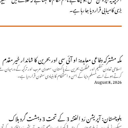
بڑی کامیابی قرار دیا جا رہا ہے۔
مکہ مشترکہ دفاعی معاہدہ: او آئی سی اور بحرین کا شاندار خیر مقدم
اسلامی تعاون تنظیم اور مملکتِ بحرین نے پاکستان، سعودی عرب اور ترکیہ کے درمیان طے 
کرتے ہوئے اسے مسلم دنیا کے امن و استحکام کا بنیادی ستون قرار دیا ہے۔
August 8, 2026
بلوچستان: آپریشن رَد الفتنہ 3 کے تحت 3 دہشت گرد ہلاک