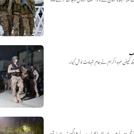
ملک بھر میں جاری مون سون بارشوں سے ہلاکتوں کی تعداد 151 تک پہنچ گئی جبکہ 448 افراد زخمی ہوئے ہیں۔ این ڈی ایم اے نے 8 اگست سے بارشوں