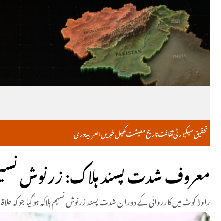
تحقیق
سیکیورٹی
ثقافت
تاریخ
معیشت
کھیل
خبریں
العربية
دری
معروف شدت پسند ہلاک: زرنوش نسیم را
راولا کوٹ میں کارروائی کے دوران شدت پسند زرنوش نسیم ہلاکہ ہو گیا جو کہ 