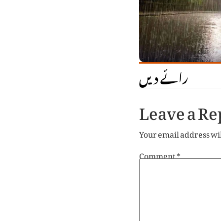
رائے دیں
Leave a Re
Your email address wil
Comment
*