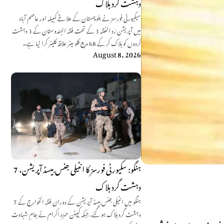
دہشت گرد ہلاک
سیکیورٹی فورسز نے بلوچستان کے علاقے کمبیلہ اور عاصم آباد
میں آپریشن رَد الفتنہ 3 کے تحت فتنہ الہندوستان کے 3 دہشت
گردوں کو ہلاک کر کے 68 مربع کلو میٹر علاقہ کلیئر کرا لیا ہے۔
August 8, 2026
ہنگو: سکیورٹی فورسز کا انٹیلی جنس بیسڈ آپریشن، 7
دہشت گرد ہلاک
ہنگو میں انٹیلی جنس بیسڈ آپریشن کے دوران فتنہ الخوارج کے 7
دہشت گرد ہلاک ہو گئے، جبکہ کیپٹن حمزہ اکرام نے جامِ شہادت