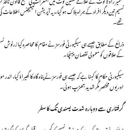
کشمیر راولا کوٹ کے علاقے حسین کوٹ میں جمعرات کی صبح قانون ناف
نسیم تین دیگر افراد کے ہمراہ ہلاک ہو گیا۔ یہ آپریشن انٹیلیجنس اطلاعات کی
تھے۔
ذرائع کے مطابق جیسے ہی سیکیورٹی فورسز نے مقام کا محاصرہ کیا زرنوش نسیم
کے علاقوں کو معمولی نقصان پہنچا۔
سیکیورٹی حکام کا کہنا ہے کہ جیسے ہی فورسز نے پناہ گاہ کا گھیراؤ کیا
اور یوں مختصر مگر شدید جھڑپ ہوئی۔
گرفتاری سے دوبارہ شدت پسندی تک کا سفر
ذرائع نے تصدیق کی ہے کہ زرنوش نسیم کو کچھ عرصہ قبل گرفتار کیا گیا تھا، تا