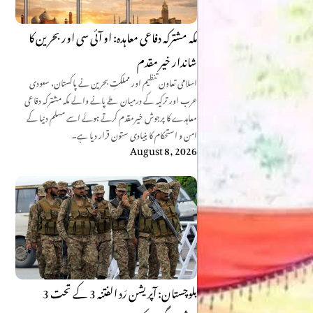
مکہ مشترکہ دفاعی معاہدہ: او آئی سی اور بحرین کا
شاندار خیر مقدم
اسلامی تعاون تنظیم اور مملکتِ بحرین نے پاکستان، سعودی
عرب اور ترکیہ کے درمیان طے پانے والے مکہ مشترکہ دفاعی
معاہدے کا پرجوش خیرمقدم کرتے ہوئے اسے مسلم دنیا کے
امن و استحکام کا بنیادی ستون قرار دیا ہے۔
August 8, 2026
بلوچستان: آپریشن رَد الفتنہ 3 کے تحت 3