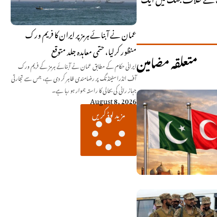
عمان نے آبنائے ہرمز پر ایران کا فریم ورک
منظور کرلیا، حتمی معاہدہ جلد متوقع
متعلقہ مضامین
ایرانی حکام کے مطابق عمان نے آبنائے ہرمز کے فریم ورک
آف انڈراسٹینڈنگ پر رضامندی ظاہر کر دی ہے، جس سے تجارتی
جہاز رانی کی بحالی کا راستہ ہموار ہو رہا ہے۔
August 8, 2026
مزید لوڈ کریں