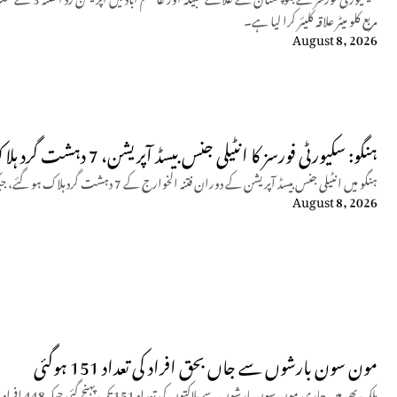
مربع کلو میٹر علاقہ کلیئر کرا لیا ہے۔
August 8, 2026
ہنگو: سکیورٹی فورسز کا انٹیلی جنس بیسڈ آپریشن، 7 دہشت گرد ہلاک
ہنگو میں انٹیلی جنس بیسڈ آپریشن کے دوران فتنہ الخوارج کے 7 دہشت گرد ہلاک ہو گئے، جبکہ کیپٹن حمزہ اکرام نے جامِ شہادت نوش کیا۔
August 8, 2026
مون سون بارشوں سے جاں بحق افراد کی تعداد 151 ہوگئی