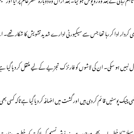
ی کردار ادا کر رہا تھا جس سے سیکیورٹی ادارے شدید تشویش کا شکار تھے۔
ہیں ہو سکی۔ ان کی لاشوں کو فارنزک تجزیے کے لیے منتقل کر دیا گیا ہے
پوسٹیں قائم کر دی ہیں اور گشت میں اضافہ کر دیا گیا ہے تاکہ کسی بھی ممکن
سلیپر سیلز” کا خطرہ اب بھی موجود ہے۔ زرنوش نسیم کی ہلاکت کو خطے میں ب