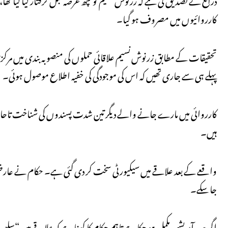
کارروائیوں میں مصروف ہو گیا۔
تحقیقات کے مطابق زرنوش نسیم علاقائی حملوں کی منصوبہ بندی میں مرکز
پہلے ہی سے جاری تھیں کہ اس کی موجودگی کی خفیہ اطلاع موصول ہوئی۔
کارروائی میں مارے جانے والے دیگر تین شدت پسندوں کی شناخت تاحال ن
ہیں۔
واقعے کے بعد علاقے میں سیکیورٹی سخت کر دی گئی ہے۔ حکام نے عارضی چیک 
جا سکے۔
اگرچہ یہ آپریشن مکمل ہو چکا ہے تاہم حکام کا کہنا ہے کہ علاقے میں “