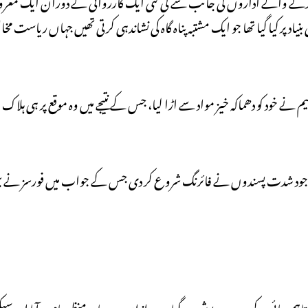
ذ کرنے والے اداروں کی جانب سے کی گئی ایک کارروائی کے دوران ایک م
 بنیاد پر کیا گیا تھا جو ایک مشتبہ پناہ گاہ کی نشاندہی کرتی تھیں جہاں ریاست
 نے خود کو دھماکہ خیز مواد سے اڑا لیا، جس کے نتیجے میں وہ موقع پر ہی ہلاک
، اندر موجود شدت پسندوں نے فائرنگ شروع کر دی جس کے جواب میں فورسز نے 
ہم رہائی کے بعد وہ روپوش ہو گیا۔ بعد ازاں وہ دوبارہ منظرعام پر آیا اور سیکی