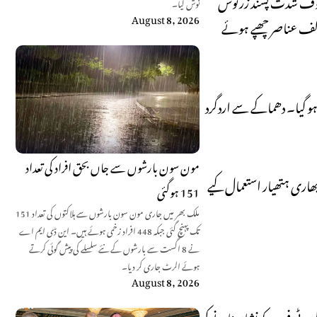
عروف شدت پسند زرنوش
نوش کیا۔
August 8, 2026
 مخالف عناصر چھپے ہوئے
 ہو گیا۔ دھماکے سے اردگرد
مون سون بارشوں سے جاں بحق افراد کی تعداد
بھاری ہتھیار استعمال کیے
151 ہوگئی
ملک بھر میں جاری مون سون بارشوں سے ہلاکتوں کی تعداد 151
تک پہنچ گئی جبکہ 448 افراد زخمی ہوئے ہیں۔ این ڈی ایم اے
نے 8 اگست سے بارشوں کے نئے سلسلے کی پیش گوئی کرتے
ہوئے الرٹ جاری کر دیا۔
August 8, 2026
ورٹی فورسز کو نشانہ بنانے کی