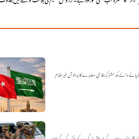
پانے والے مکہ مشترکہ دفاعی معاہدے کا پرجوش خیرمقدم
سیکیورٹی فورسز نے بلوچستان کے علاقے کمبیلہ اور عاصم آباد میں آپریشن رَد الفتنہ 3 کے تحت فتنہ الہندوستان کے 3 دہشت گردوں کو ہلاک کر کے 68