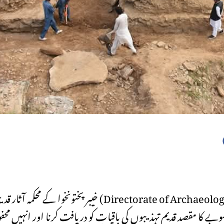
خیبر پختونخوا کے محکمہ آثار قدیمہ و عجائب گھر (torate of Archaeology and Museums