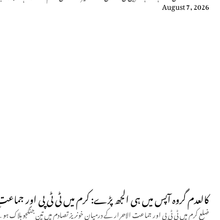
August 7, 2026
کالعدم گروہ آپس میں ہی الجھ پڑے: کرم میں ٹی ٹی پی اور جماعت الاحرار
ضلع کرم میں ٹی ٹی پی اور جماعت الاحرار کے درمیان خونریز تصادم میں تین جنگجو ہلاک ہو