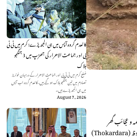
کالعدم گروہ آپس میں ہی الجھ پڑے: کرم میں ٹی ٹی
پی اور جماعت الاحرار کی جھڑپ میں 3 جنگجو
ہلاک
ضلع کرم میں ٹی ٹی پی اور جماعت الاحرار کے درمیان خونریز
تصادم میں تین جنگجو ہلاک ہو گئے ہیں، کالعدم گروہ اب آپس
میں ہی الجھ پڑے ہیں۔
August 7, 2026
Direc) کی جانب سے سوات کے علاقے ٹوکردرہ
(Thokardara) میں سائنسی طریقے سے آثارِ قدیمہ کی کھدائی جاری ہے۔ اس منصوبے کا مقصد قدیم تہذیبوں کی باقیات کو دریافت کرنا اور انہیں محفوظ