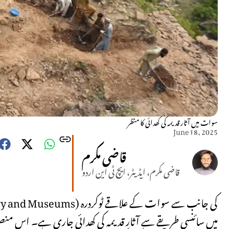
سوات میں آثار قدیمہ کی کھدائی کا منظر
June 18, 2025
قاضی مکرم
قاضی مکرم، ایڈیٹر، ایچ ٹی این اردو