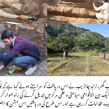
ئب گھر، زاہد چانزیب نے اس دریافت کو سراہتے ہوئے کہا ہے کہ ٹوک
بین الاقوامی سیاحتی و علمی مرکز میں تبدیل کرنے کی راہ ہموار کریں
دہ اقدامات کر رہی ہے اور اس طرح کی دریافتیں اس مشن کا اہم