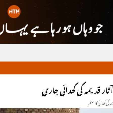
ار قدیمہ کی کھدائی جاری
ہ کی کھدائی کا منظر