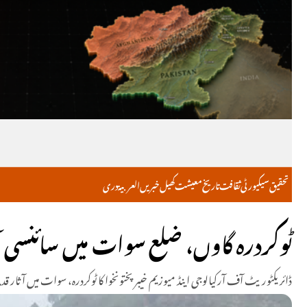
تحقیق
سیکیورٹی
ثقافت
تاریخ
معیشت
کھیل
خبریں
العربية
دری
ٹوکردرہ گاوں، ضلع سوات میں سائنسی آث
ڈائریکٹوریٹ آف آرکیالوجی اینڈ میوزیم خیبر پختونخوا کا ٹوکردرہ، سوات میں آثار قدیم