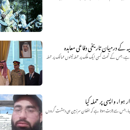
کیہ کے درمیان تاریخی دفاعی معاہدہ
ی ہے، جس کے تحت کسی ایک ملک پر حملہ تینوں ممالک پر حملہ
پس آ کر دھماکا کیا، جس سے ثابت ہوتا ہے کہ افغان سرزمین ہی دہشت گردوں