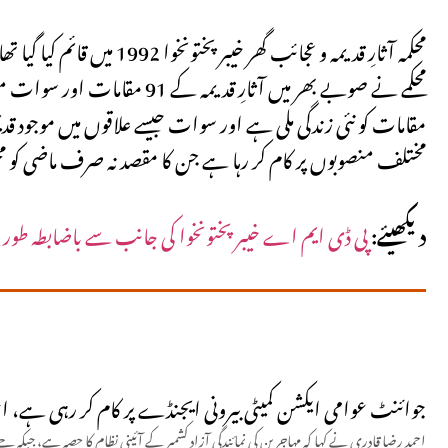
محکمے نے صوبے بھر میں آثارِ
مقامات کو نئی زندگی ملی ہے اور سوات جیسے علاقوں میں موجود قد
مختلف منصوبوں پر کام کر رہا ہے جن کا مقصد نہ صرف ماضی کو م
دیکھیئے:
پی ڈی ایم اے خیبر پختونخوا کی جانب سے باضابطہ طور پ
جوائنٹ عوامی ایکشن کمیٹی بیرونی ایجنڈے پر کام کر رہی ہے، ا
احمد رضا قادری نے کہا کہ مہاجرین کی نمائندگی آزاد کشمیر کے آئینی نظام کا حصہ ہے، 