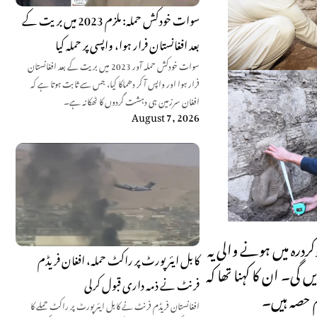
سوات خودکش حملہ: ملزم 2023 میں بریت کے
بعد افغانستان فرار ہوا، واپسی پر حملہ کیا
سوات خودکش حملہ آور 2023 میں بریت کے بعد افغانستان
فرار ہوا اور واپس آ کر دھماکا کیا، جس سے ثابت ہوتا ہے کہ
افغان سرزمین ہی دہشت گردوں کا ٹھکانہ ہے۔
August 7, 2026
ردرہ میں ہونے والی یہ
کابل ایئرپورٹ پر راکٹ حملہ، افغان فریڈم
 گی۔ ان کا کہنا تھا کہ
فرنٹ نے ذمہ داری قبول کرلی
 حصہ ہیں۔
افغانستان فریڈم فرنٹ نے کابل ایئرپورٹ پر راکٹ حملے کا