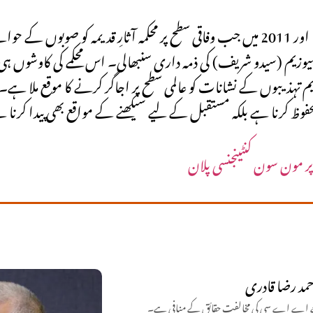
محکمہ آثارِ قدیمہ و عجائب گھر خیبر پختونخوا 1992 میں قائم کیا گیا تھا اور 2011 میں جب وفاقی سطح پر محکمہ آثا
 قدیمہ کے 91 مقامات اور سوات میوزیم (سیدو شریف) کی ذمہ داری سنبھالی۔ اس محکمے کی کا
یم تہذیبوں کے نشانات کو عالمی سطح پر اجاگر کرنے کا موقع ملا ہے
حفوظ کرنا ہے بلکہ مستقبل کے لیے سیکھنے کے مواقع بھی پیدا کرنا
ر مون سون کنٹینجنسی پلان
حمد رضا قادری
جبکہ جے اے اے سی کی مخالفت حقائق کے منافی ہے۔