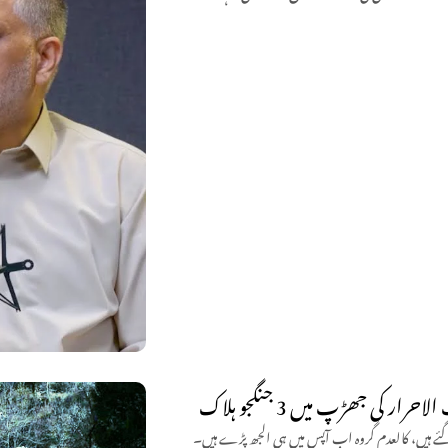
 کی جھڑپ میں 3 جنگجو ہلاک
 گئے ہیں، کالعدم گروہ اب آپس میں ہی الجھ پڑے ہیں۔