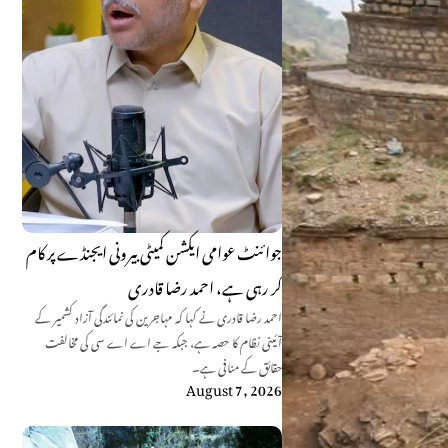
جوائنٹ عوامی ایکشن کمیٹی بیرونی ایجنڈے پر کام
کر رہی ہے، احمد رضا قادری
احمد رضا قادری نے کہا کہ مہاجرین کی نمائندگی آزاد کشمیر کے
آئینی نظام کا حصہ ہے، جبکہ جے اے اے سی کی مخالفت
حقائق کے منافی ہے۔
August 7, 2026