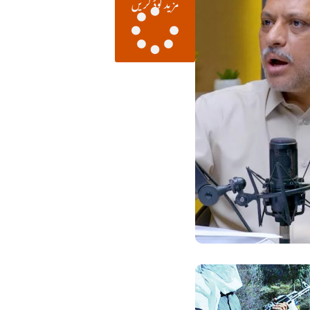
مزید لوڈ کریں