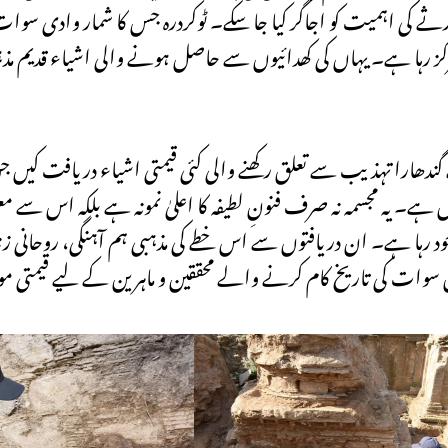
 ورثے کی اہمیت کو اجاگر کیا جا سکے۔ ٹوکردرہ جس کا شمار وادی سو
کز رہا ہے۔ یہاں کی کھدائیوں سے حاصل ہونے والی اشیاء قدیم مذہبی
دیمہ نے گندھارا تہذیب سے تعلق رکھنے والی کئی قیمتی اشیاء دریافت ک
ہے۔ یہ مجسمہ نہ صرف فنونِ لطیفہ کا اعلیٰ نمونہ ہے بلکہ اس سے م
رہا ہے۔ ان دریافتوں سے اس خطے کی مذہبی ہم آہنگی، روحانی زندگی
ں سوات کی تاریخ کام کرنے والے محققین و ماہرین کے لیے قیمتی مو