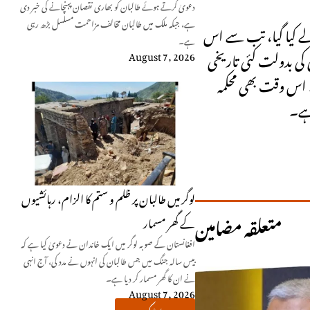
دعویٰ کرتے ہوئے طالبان کو بھاری نقصان پہنچانے کی خبر دی
ہے، جبکہ ملک میں طالبان مخالف مزاحمت مسلسل بڑھ رہی
رِ قدیمہ کو صوبوں کے حوالے کیا گیا، تب سے اس
ہے۔
وشوں ہی کی بدولت کئی تاریخی
August 7, 2026
۔ اس وقت بھی محکمہ
 ہے۔
لوگر میں طالبان پر ظلم و ستم کا الزام، رہائشیوں
متعلقہ مضامین
کے گھر مسمار
افغانستان کے صوبہ لوگر میں ایک خاندان نے دعویٰ کیا ہے کہ
بیس سالہ جنگ میں جس طالبان کی انہوں نے مدد کی، آج انہی
نے ان کا گھر مسمار کر دیا ہے۔
August 7, 2026