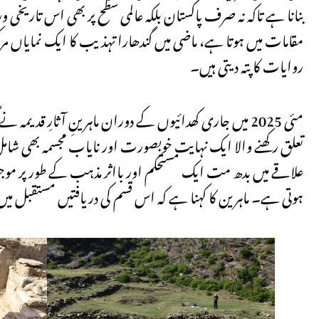
بنانا ہے تاکہ نہ صرف پاکستان بلکہ عالمی سطح پر بھی اس تاریخی
مقامات میں ہوتا ہے، ماضی میں گندھارا تہذیب کا ایک نمایاں مر
روایات کا پتہ دیتی ہیں۔
مئی 2025 میں جاری کھدائیوں کے دوران ماہرینِ آثارِ ق
تعلق رکھنے والا ایک نہایت خوبصورت اور نایاب مجسمہ بھی شامل 
علاقے میں بدھ مت ایک مستحکم اور بااثر مذہب کے طور پر موجود 
ہوتی ہے۔ ماہرین کا کہنا ہے کہ اس قسم کی دریافتیں مستقبل می