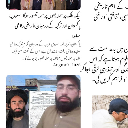
ات کے اہم تاریخی
، ثقافتی اور فنی
ایک ملک پر حملہ تینوں پر حملہ تصور ہوگا، سعودیہ،
پاکستان اور ترکیہ کے درمیان تاریخی دفاعی
معاہدہ
پاکستان، ترکیہ اور سعودی عرب کے درمیان مکہ مشترکہ دفاعی
یں جن میں بدھ مت سے
معاہدہ پر پیش رفت سامنے آئی ہے، جس کے تحت کسی ایک
علوم ہوتا ہے کہ اس
ملک پر حملہ تینوں ممالک پر حملہ تصور کیا جائے گا۔
August 7, 2026
 اور تہذیبی ترقی اجاگر
اد فراہم کریں گی۔