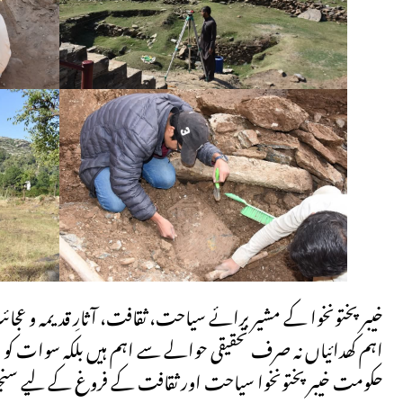
خیبر پختونخوا کے مشیر برائے سیاحت، ثقافت، آثارِ قدیمہ و عجا
اہم کھدائیاں نہ صرف تحقیقی حوالے سے اہم ہیں بلکہ سوات کو ایک 
حکومت خیبر پختونخوا سیاحت اور ثقافت کے فروغ کے لیے سنجی