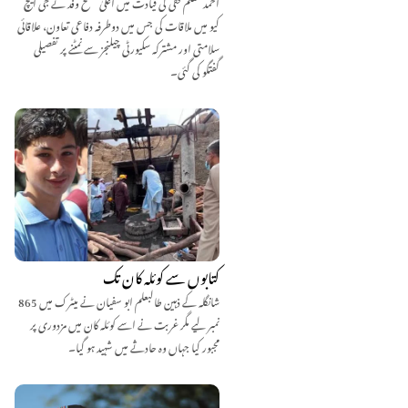
احمد معلم فقی کی قیادت میں اعلیٰ سطح وفد نے جی ایچ
کیو میں ملاقات کی جس میں دوطرفہ دفاعی تعاون، علاقائی
سلامتی اور مشترکہ سکیورٹی چیلنجز سے نمٹنے پر تفصیلی
گفتگو کی گئی۔
کتابوں سے کوئلہ کان تک
شانگلہ کے ذہین طالبعلم ابو سفیان نے میٹرک میں 865
نمبر لیے مگر غربت نے اسے کوئلہ کان میں مزدوری پر
مجبور کیا جہاں وہ حادثے میں شہید ہو گیا۔