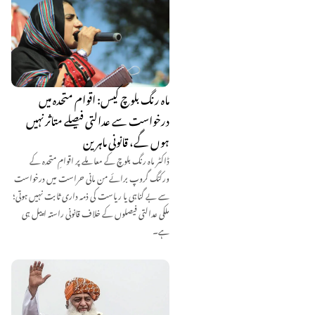
ماہ رنگ بلوچ کیس: اقوام متحدہ میں
درخواست سے عدالتی فیصلے متاثر نہیں
ہوں گے، قانونی ماہرین
ڈاکٹر ماہ رنگ بلوچ کے معاملے پر اقوامِ متحدہ کے
ورکنگ گروپ برائے من مانی حراست میں درخواست
سے بے گناہی یا ریاست کی ذمہ داری ثابت نہیں ہوتی؛
ملکی عدالتی فیصلوں کے خلاف قانونی راستہ اپیل ہی
ہے۔