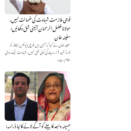
فوجی ملازمت شہادت کی ضمانت نہیں،
مولانا فضل الرحمان آئینی شق دکھائیں:
سفینہ خان
سفینہ خان نے کہا کہ آئین میں فوج یا پولیس اہلکار کو
لازماً شہید قرار دینے کی کوئی شق نہیں، شہادت ایک دینی
مقام ہے۔
حسینہ واجد کا بیٹے کو آگے لانے کا نیا ڈرامہ: