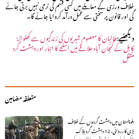
خلاف ورزی کے معاملے میں کسی قسم کی نرمی نہیں برتی جائے
گی اور قانون پر سختی سے عمل درآمد کروایا جائے گا۔
دیکھئیے:
طالبان کا معصوم شہریوں کی زندگیوں سے کھلواڑ:
کابل کے گنجان آباد علاقے میں اسلحے کا انبار اور دہشت گرد
منتقل
متعلقہ مضامین
بلوچستان میں دہشت گردوں کے خلاف
بڑی کارروائی، 12 دہشت گرد ہلاک
سکیورٹی فورسز نے آپریشن ردالفتنہ-3 کے