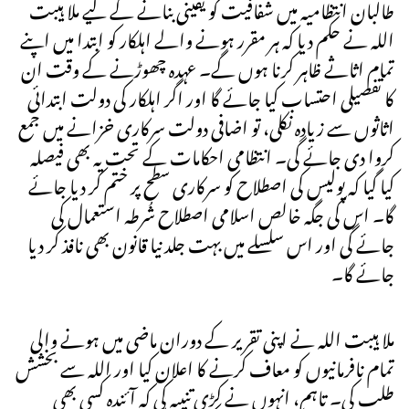
طالبان انتظامیہ میں شفافیت کو یقینی بنانے کے لیے ملا ہیبت
اللہ نے حکم دیا کہ ہر مقرر ہونے والے اہلکار کو ابتدا میں اپنے
تمام اثاثے ظاہر کرنا ہوں گے۔ عہدہ چھوڑنے کے وقت ان
کا تفصیلی احتساب کیا جائے گا اور اگر اہلکار کی دولت ابتدائی
اثاثوں سے زیادہ نکلی، تو اضافی دولت سرکاری خزانے میں جمع
کروا دی جائے گی۔ انتظامی احکامات کے تحت یہ بھی فیصلہ
کیا گیا کہ پولیس کی اصطلاح کو سرکاری سطح پر ختم کر دیا جائے
گا۔ اس کی جگہ خالص اسلامی اصطلاح شُرطہ استعمال کی
جائے گی اور اس سلسلے میں بہت جلد نیا قانون بھی نافذ کر دیا
جائے گا۔
ملا ہیبت اللہ نے اپنی تقریر کے دوران ماضی میں ہونے والی
تمام نافرمانیوں کو معاف کرنے کا اعلان کیا اور اللہ سے بخشش
طلب کی۔ تاہم، انہوں نے کڑی تنبیہ کی کہ آئندہ کسی بھی