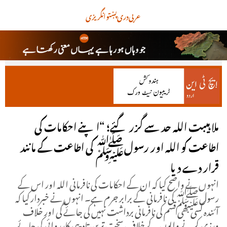
عربی
دری
پښتو
انگریزی
ملا ہیبت اللہ حد سے گزر گئے؛ “اپنے احکامات کی
اطاعت کو اللہ اور رسولﷺ کی اطاعت کے مانند
قرار دے دیا
انہوں نے واضح کیا کہ ان کے احکامات کی نافرمانی اللہ اور اس کے
رسولﷺ کی نافرمانی کے برابر جرم ہے۔ انہوں نے خبردار کیا کہ
آئندہ کسی بھی قسم کی نافرمانی برداشت نہیں کی جائے گی اور خلاف
ورزی کرنے والوں کے خلاف سخت ترین تادیبی کارروائی کی جائے