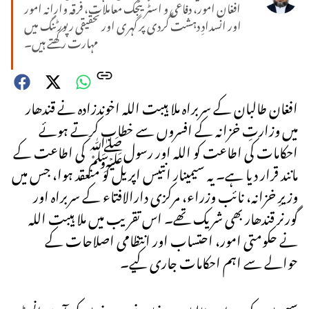
افغان امور، دفاعی و اسٹریٹجک معاملات، فرقہ وارانہ امور
اور انسدادِ دہشت گردی پر گہری اور تحقیقی رپورٹنگ میں
مہارت رکھتے ہیں۔
افغان طالبان کے سربراہ ملا ہیبت اللہ اخوندزادہ نے قندھار
میں وزارتِ خزانہ کے افسروں سے خطاب کرتے ہوئے
احکامات کی اطاعت کو اللہ اور رسولﷺ کی اطاعت کے
مانند قرار دیا ہے۔ یہ سیمینار انتیس اپریل کو منعقد ہوا، جس میں
وزیرِ خزانہ، نائب وزراء، مرکزی دارالافتاء کے سربراہ اور
گورنر قندھار بھی شریک تھے۔ اس تقریب میں ملا ہیبت اللہ
نے حکومتی امور، احتساب اور انتظامی اصلاحات کے
حوالے سے اہم احکامات جاری کیے۔