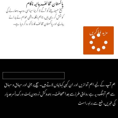
پاکستان مخالف بیانیہ ناکام
شیخ حسینہ بیٹے کو آگے لا کر نیا سیاسی روپ دھارنے کی
کوشش کر رہی ہیں، تاہم بنگلہ دیشی عوام نے پرانے
بیانیے اور پاکستان مخالف کارڈ کو رد کر دیا ہے۔
مزید لوڈ کریں
ہم آپ کے لیے اہم آوازیں اور ان کہی کہانیاں لاتے ہیں۔ سچ پر مبنی اور سیاق و سباق
سے ہم آہنگ، یہ ہے روایتی طرزسے جدا صحافت۔ ہندوکش ٹریبون نیٹ ورک | سرحد پار
کی خبریں، منبع سے براہِ راست