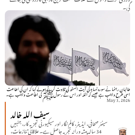
گی۔
طالبان رہنما نے سورہ نساء کی آیت انسٹھ کی تلاوت کرتے ہوئے کہا کہ ان کی اطاعت
اسی طرح واجب ہے جیسے کہ اللہ اور اس کے رسولﷺ کی اطاعت واجب ہے۔
May 3, 2026
سیف اللہ خالد
سینئر صحافی، ایڈیٹر، کالم نگار اور سیکیورٹی تجزیہ کار، جنہیں
34 سالہ پیشہ ورانہ تجربہ حاصل ہے۔ علاقائی تنازعات،