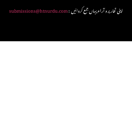
: اپنی تحاریر و آراء یہاں جمع کروائیں
submissions@htnurdu.com