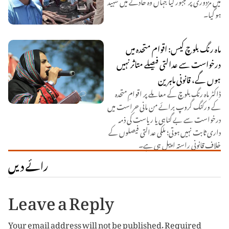
میں مزدوری پر مجبور کیا جہاں وہ حادثے میں شہید
ہو گیا۔
ماہ رنگ بلوچ کیس: اقوام متحدہ میں
درخواست سے عدالتی فیصلے متاثر نہیں
ہوں گے، قانونی ماہرین
ڈاکٹر ماہ رنگ بلوچ کے معاملے پر اقوامِ متحدہ
کے ورکنگ گروپ برائے من مانی حراست میں
درخواست سے بے گناہی یا ریاست کی ذمہ
داری ثابت نہیں ہوتی؛ ملکی عدالتی فیصلوں کے
خلاف قانونی راستہ اپیل ہی ہے۔
رائے دیں
Leave a Reply
Your email address will not be published.
Required