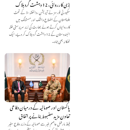
بڑی کارروائی، 12 دہشت گرد ہلاک
سکیورٹی فورسز نے آپریشن ردالفتنہ-3 کے تحت
بلوچستان کے اضلاع واشک اور مستونگ میں
کارروائیاں کرتے ہوئے بھارت کی زیر سرپرستی فتنہ
الہندوستان کے 12 دہشت گرد ہلاک کر دیے، ایک
ٹھکانہ بھی تباہ۔
پاکستان اور صومالیہ کے درمیان دفاعی
تعاون مزید مضبوط بنانے پر اتفاق
فیلڈ مارشل عاصم منیر سے صومالیہ کے وزیر دفاع سفیر