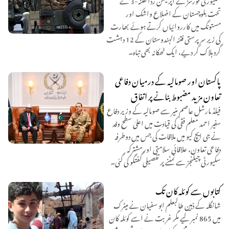
تحت بلوچستان کے اضلاع واشک اور
مستونگ میں کارروائیاں کرتے ہوئے بھارت
کی زیر سرپرستی فتنہ الہندوستان کے 12 دہشت
گرد ہلاک کر دیے، ایک ٹھکانہ بھی تباہ۔
پاکستان اور صومالیہ کے درمیان دفاعی
تعاون مزید مضبوط بنانے پر اتفاق
فیلڈ مارشل عاصم منیر سے صومالیہ کے وزیر دفاع
سفیر احمد معلم فقی کی قیادت میں اعلیٰ سطح وفد
نے جی ایچ کیو میں ملاقات کی جس میں دوطرفہ
دفاعی تعاون، علاقائی سلامتی اور مشترکہ
سکیورٹی چیلنجز سے نمٹنے پر تفصیلی گفتگو کی گئی۔
کتابوں سے کوئلہ کان تک
شانگلہ کے ذہین طالبعلم ابو سفیان نے میٹرک
میں 865 نمبر لیے مگر غربت نے اسے کوئلہ کان