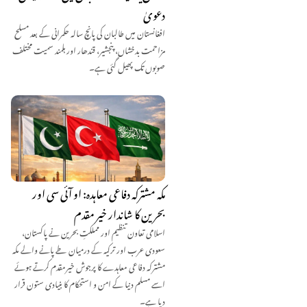
دعویٰ
افغانستان میں طالبان کی پانچ سالہ حکمرانی کے بعد مسلح
مزاحمت بدخشاں، پنجشیر، قندھار اور ہلمند سمیت مختلف
صوبوں تک پھیل گئی ہے۔
مکہ مشترکہ دفاعی معاہدہ: او آئی سی اور
بحرین کا شاندار خیر مقدم
اسلامی تعاون تنظیم اور مملکتِ بحرین نے پاکستان،
سعودی عرب اور ترکیہ کے درمیان طے پانے والے مکہ
مشترکہ دفاعی معاہدے کا پرجوش خیرمقدم کرتے ہوئے
اسے مسلم دنیا کے امن و استحکام کا بنیادی ستون قرار
دیا ہے۔