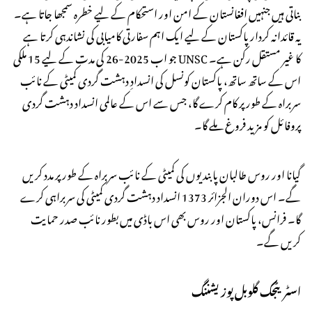
بناتی ہیں جنہیں افغانستان کے امن اور استحکام کے لیے خطرہ سمجھا جاتا ہے۔
یہ قائدانہ کردار پاکستان کے لیے ایک اہم سفارتی کامیابی کی نشاندہی کرتا ہے
جو اب 2025-26 کی مدت کے لیے 15 ملکی UNSC کا غیر مستقل رکن ہے۔
اس کے ساتھ ساتھ، پاکستان کونسل کی انسدادِ دہشت گردی کمیٹی کے نائب
سربراہ کے طور پر کام کرے گا، جس سے اس کے عالمی انسداد دہشت گردی
پروفائل کو مزید فروغ ملے گا۔
گیانا اور روس طالبان پابندیوں کی کمیٹی کے نائب سربراہ کے طور پر مدد کریں
گے۔ اس دوران الجزائر 1373 انسداد دہشت گردی کمیٹی کی سربراہی کرے
گا۔ فرانس، پاکستان اور روس بھی اس باڈی میں بطور نائب صدر حمایت
کریں گے۔
اسٹریٹجک گلوبل پوزیشننگ