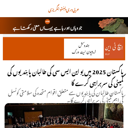
عربی
دری
پښتو
انگریزی
پاکستان 2025 میں یو این ایس سی کی طالبان پابندیوں کی
کمیٹی کی سربراہی کرے گا
پاکستان طالبان کی پابندیوں سے متعلق اقوام متحدہ کی سلامتی کونسل
کی اہم کمیٹی کی سربراہی کرے گا۔