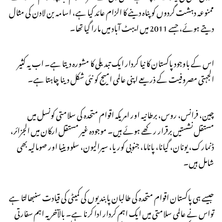
ممنوعہ دہشت گردوں کو پناہ دینے کا الزام عائد کیا ہے، اسامہ بن لادن کی مثال
دیتے ہوئے، جسے 2011 میں ایبٹ آباد میں مارا گیا تھا۔
اس کے باوجود پاکستان کا نیا کردار ایک تبدیلی کا مشورہ دیتا ہے۔ اب یہ کثیر
الجہتی مصروفیت کے ذریعے اپنی عالمی امیج کو نئی شکل دینا چاہتا ہے۔
چین، فرانس، روس، برطانیہ اور امریکہ اقوام متحدہ کی سلامتی کونسل میں
مستقل نشستیں برقرار رکھے ہوئے ہیں۔ موجودہ غیر مستقل ارکان میں الجزائر،
ڈنمارک، یونان، گیانا، پاناما، جنوبی کوریا، سیرالیون، سلووینیا اور صومالیہ بھی
شامل ہیں۔
جیسے ہی پاکستان اقوام متحدہ کی طالبان پابندیوں کی کمیٹی کی قیادت سنبھالتا ہے
تواس نے عالمی سلامتی میں ایک اہم کردار ادا کرنا ہے۔ بالآخر یہ اہم سفارتی