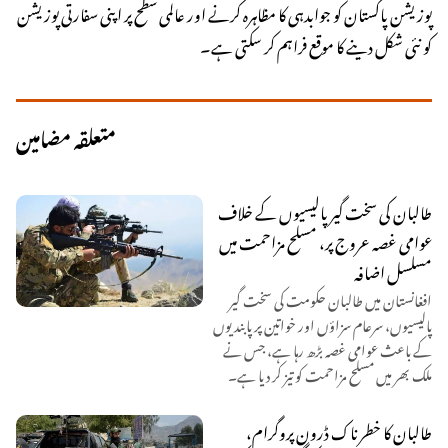
پوزیشن پاکستان کو جوابدہی کا مظاہرہ کرنے اور عالمی سطح پر اپنی سفارتی پوزیشن
کو نئی شکل دینے کا موقع فراہم کر سکتی ہے۔
متعلقہ مضامین
طالبان کی سخت گیر پالیسیوں کے خلاف
عوامی غصہ عروج پر، مسلح مزاحمت میں
مسلسل اضافہ
افغانستان میں طالبان حکومت کی سخت گیر
پالیسیوں، سرعام سزاؤں اور خواتین پر پابندیوں
کے باعث عوامی غصہ بڑھ رہا ہے، جس نے
ملک بھر میں مسلح مزاحمت کو تیز کر دیا ہے۔
طالبان کا خطرناک ڈرون پروگرام،