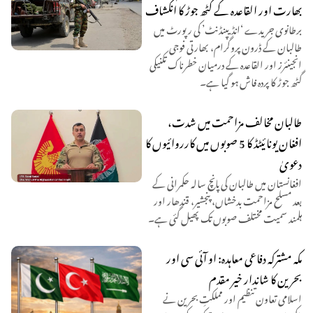
بھارت اور القاعدہ کے گٹھ جوڑ کا انکشاف
برطانوی جریدے ‘انڈیپنڈنٹ’ کی رپورٹ میں
طالبان کے ڈرون پروگرام، بھارتی فوجی
انجینئرز اور القاعدہ کے درمیان خطرناک تکنیکی
گٹھ جوڑ کا پردہ فاش ہو گیا ہے۔
طالبان مخالف مزاحمت میں شدت،
افغان یونائیٹڈ کا 5 صوبوں میں کارروائیوں کا
دعویٰ
افغانستان میں طالبان کی پانچ سالہ حکمرانی کے
بعد مسلح مزاحمت بدخشاں، پنجشیر، قندھار اور
ہلمند سمیت مختلف صوبوں تک پھیل گئی ہے۔
مکہ مشترکہ دفاعی معاہدہ: او آئی سی اور
بحرین کا شاندار خیر مقدم
اسلامی تعاون تنظیم اور مملکتِ بحرین نے