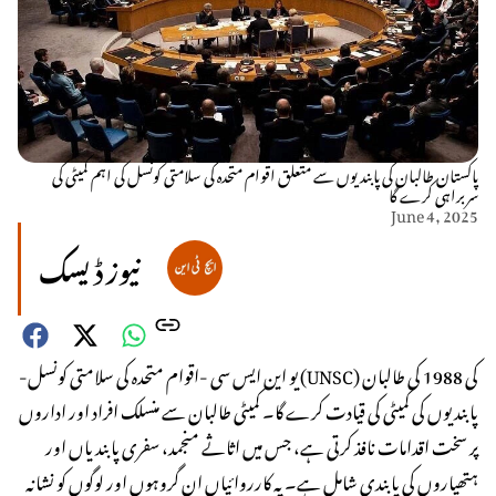
پاکستان طالبان کی پابندیوں سے متعلق اقوام متحدہ کی سلامتی کونسل کی اہم کمیٹی کی
سربراہی کرے گا
June 4, 2025
نیوز ڈیسک
-یو این ایس سی -اقوام متحدہ کی سلامتی کونسل (UNSC) کی 1988 کی طالبان
پابندیوں کی کمیٹی کی قیادت کرے گا۔ کمیٹی طالبان سے منسلک افراد اور اداروں
پر سخت اقدامات نافذ کرتی ہے، جس میں اثاثے منجمد، سفری پابندیاں اور
ہتھیاروں کی پابندی شامل ہے۔ یہ کارروائیاں ان گروہوں اور لوگوں کو نشانہ