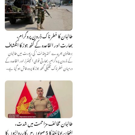
طالبان کا خطرناک ڈرون پروگرام،
بھارت اور القاعدہ کے گٹھ جوڑ کا انکشاف
برطانوی جریدے ‘انڈیپنڈنٹ’ کی رپورٹ میں طالبان
کے ڈرون پروگرام، بھارتی فوجی انجینئرز اور القاعدہ کے
درمیان خطرناک تکنیکی گٹھ جوڑ کا پردہ فاش ہو گیا ہے۔
طالبان مخالف مزاحمت میں شدت،
افغان یونائیٹڈ کا 5 صوبوں میں کارروائیوں کا