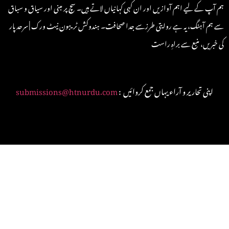
ہم آپ کے لیے اہم آوازیں اور ان کہی کہانیاں لاتے ہیں۔ سچ پر مبنی اور سیاق و سباق
سے ہم آہنگ، یہ ہے روایتی طرزسے جدا صحافت۔ ہندوکش ٹریبون نیٹ ورک | سرحد پار
کی خبریں، منبع سے براہِ راست
: اپنی تحاریر و آراء یہاں جمع کروائیں
submissions@htnurdu.com