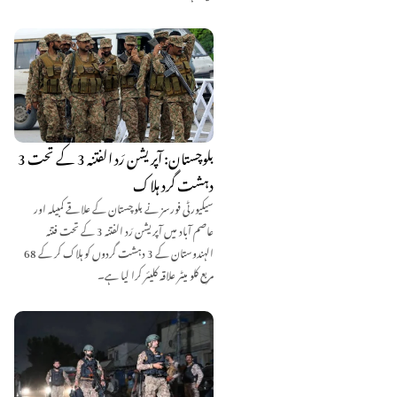
بلوچستان: آپریشن رَد الفتنہ 3 کے تحت 3
دہشت گرد ہلاک
سیکیورٹی فورسز نے بلوچستان کے علاقے کمبیلہ اور
عاصم آباد میں آپریشن رَد الفتنہ 3 کے تحت فتنہ
الہندوستان کے 3 دہشت گردوں کو ہلاک کر کے 68
مربع کلو میٹر علاقہ کلیئر کرا لیا ہے۔