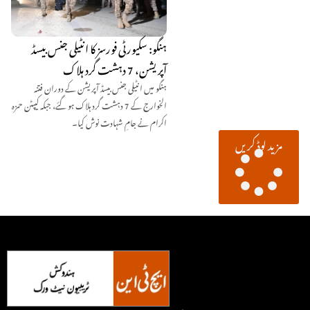
ہنگو: سکیورٹی فورسز کا انٹیلی جنس بیسڈ
آپریشن، 7 دہشت گرد ہلاک
ہنگو میں انٹیلی جنس بیسڈ آپریشن کے دوران فتنہ
الخوارج کے 7 دہشت گرد ہلاک ہو گئے، جبکہ کیپٹن حمزہ
اکرام نے جامِ شہادت نوش کیا۔
مزید لوڈ کریں