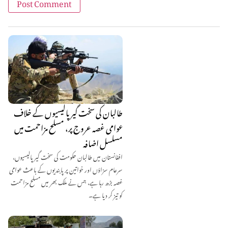
طالبان کی سخت گیر پالیسیوں کے خلاف
عوامی غصہ عروج پر، مسلح مزاحمت میں
مسلسل اضافہ
افغانستان میں طالبان حکومت کی سخت گیر پالیسیوں،
سرعام سزاؤں اور خواتین پر پابندیوں کے باعث عوامی
غصہ بڑھ رہا ہے، جس نے ملک بھر میں مسلح مزاحمت
کو تیز کر دیا ہے۔