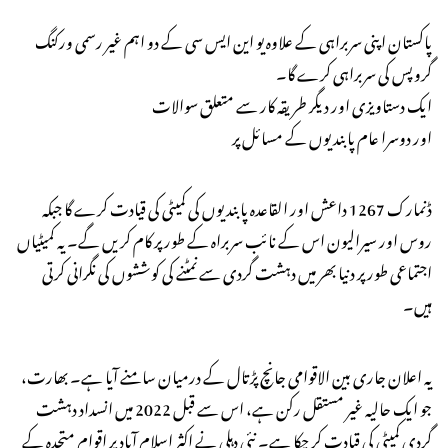
پاکستان اپنی سربراہی کے علاوہ یو این ایس سی کے دو اہم غیر رسمی ورکنگ
گروپس کی سربراہی کرے گا۔
ایک دستاویزی اور دیگر طریقہ کار سے متعلق سوالات
اور دوسرا عام پابندیوں کے مسائل پر
ڈنمارک 1267 داعش اور القاعدہ پابندیوں کی کمیٹی کی قیادت کرے گا جبکہ
روس اور سیرالیون اس کے نائب سربراہ کے طور پر کام کریں گے۔ یہ کمیٹیاں
اجتماعی طور پر دنیا بھر میں دہشت گردی سے نمٹنے کی کوششوں کی نگرانی کرتی
ہیں۔
یہ اعلان جاری بین الاقوامی جانچ پڑتال کے درمیان سامنے آیا ہے۔ بھارت،
جو ایک حالیہ غیر مستقل رکن ہے، اس سے قبل 2022 میں انسداد دہشت
گردی کمیٹی کی قیادت کر چکا ہے۔ نئی دہلی نے اکثر اسلام آباد پر اقوام متحدہ کے