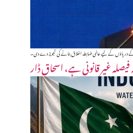
کے دریاؤں کے لیے عالمی ضابطہ اخلاق بنانے کی تجویز دے دی۔
یصلہ غیر قانونی ہے، اسحاق ڈار