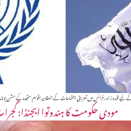
 لیے قندوز اور فرانس میں تعزیتی اجتماعات کے انعقاد پر اقوامِ متحدہ کے مشن ی
مودی حکومت کا ہندوتوا ایجنڈا: گجرا