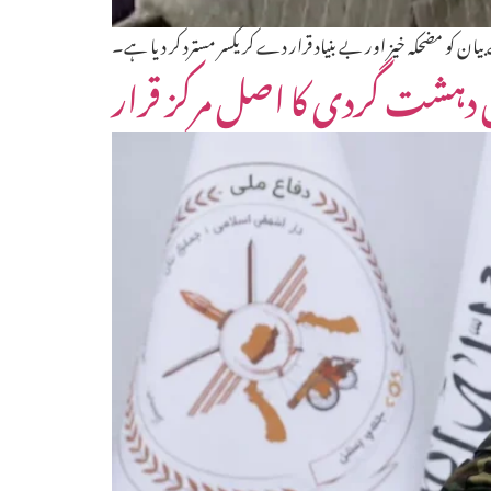
 کو مضحکہ خیز اور بے بنیاد قرار دے کر یکسر مسترد کر دیا ہے۔
ان دہشت گردی کا اصل مرکز قرار