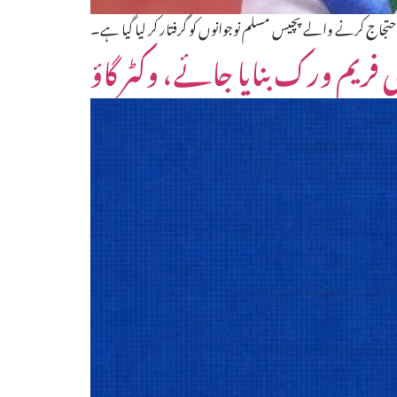
حتجاج کرنے والے پچیس مسلم نوجوانوں کو گرفتار کر لیا گیا ہے۔
فریم ورک بنایا جائے، وکٹر گاؤ