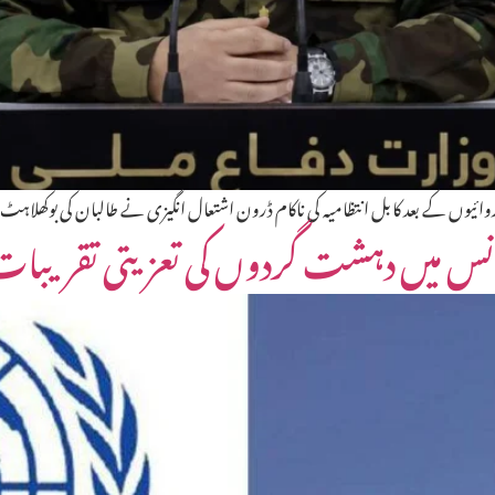
روائیوں کے بعد کابل انتظامیہ کی ناکام ڈرون اشتعال انگیزی نے طالبان کی بوکھل
انس میں دہشت گردوں کی تعزیتی تقریبات پر 