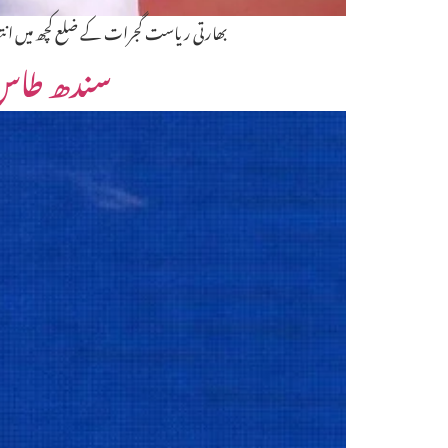
بھارتی ریاست گجرات کے ضلع کچھ میں انتظا
سندھ طاس م