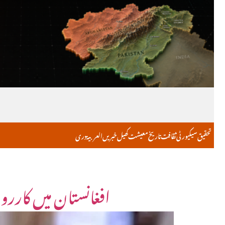
تحقیق
سیکیورٹی
ثقافت
تاریخ
معیشت
کھیل
خبریں
العربية
دری
افغانستان میں کارروا