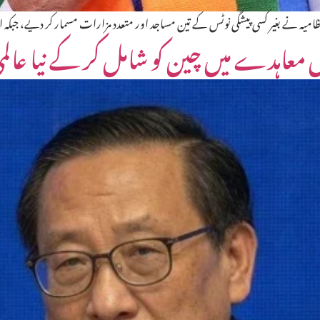
میہ نے بغیر کسی پیشگی نوٹس کے تین مساجد اور متعدد مزارات مسمار کر دیے، جبکہ ا
عاہدے میں چین کو شامل کر کے نیا عالمی 