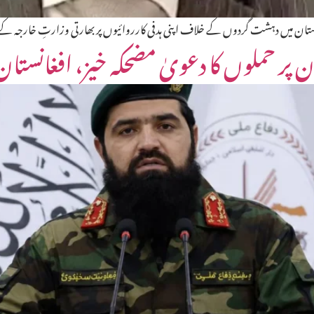
تان میں دہشت گردوں کے خلاف اپنی ہدفی کارروائیوں پر بھارتی وزارتِ خارجہ کے بیان
ان پر حملوں کا دعویٰ مضحکہ خیز، افغانست