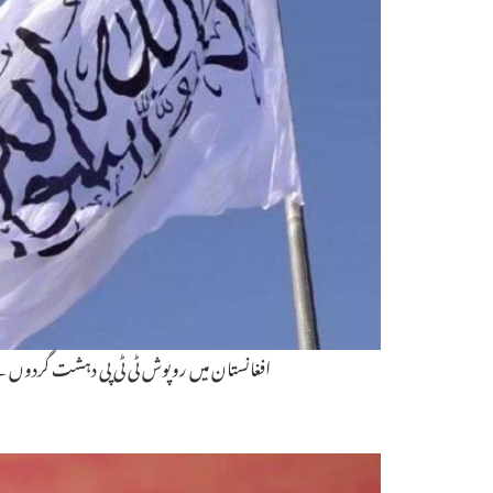
افغانستان میں روپوش ٹی ٹی پی دہشت گردوں کے