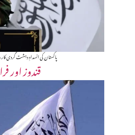
پاکستان کی انسدادِ دہشت گردی کار
قندوز اور فر