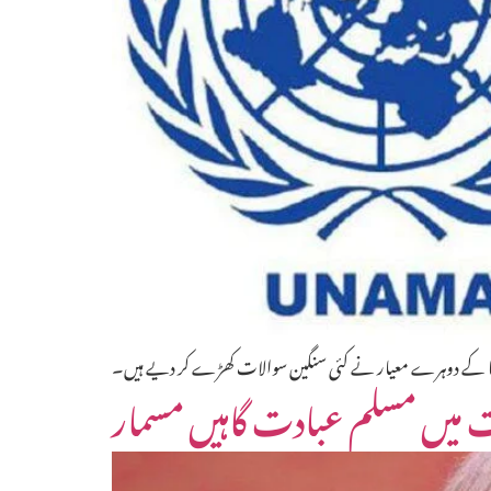
وناما کے دوہرے معیار نے کئی سنگین سوالات کھڑے کر دیے ہیں۔
ت میں مسلم عبادت گاہیں مسمار