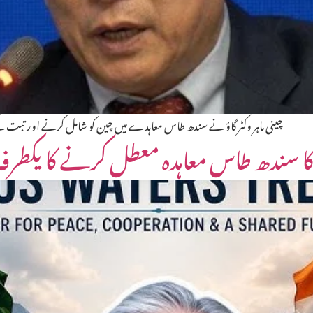
چینی ماہر وکٹر گاؤ نے سندھ طاس معاہدے میں چین کو شامل کرنے اور تبت 
 سندھ طاس معاہدہ معطل کرنے کا یکطرفہ ف