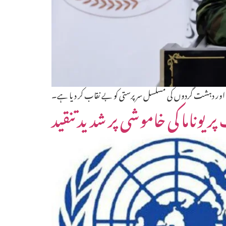
اہٹ اور دہشت گردوں کی مسلسل سرپرستی کو بے نقاب کر دیا ہے۔
یوناما کی خاموشی پر شدید تنقید