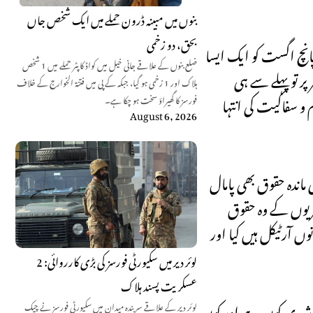
بنوں میں مبینہ ڈرون حملے میں ایک شخص جاں
بحق، دو زخمی
پانچ اگست کو ایک ایسا
ضلع بنوں کے علاقے جانی خیل میں کواڈ کاپٹر حملے میں 1 شخص
پر تو پہلے سے ہی
ہلاک اور 1 زخمی ہو گیا، جبکہ کے پی میں فتنۃ الخوارج کے خلاف
و سفاکیت کی انتہا
فورسز کا گھیراؤ سخت ہو چکا ہے۔
August 6, 2026
ماندہ حقوق بھی پامال
شمیریوں کے وہ حقوق
اہیئے کہ آخر یہ دونوں آرٹیکل ہیں کیا اور
لوئر دیر میں سکیورٹی فورسز کی بڑی کارروائی: 2
عسکریت پسند ہلاک
ھا کہ مقبوضہ کشمیر کا مستقل شہری کون ہے اور کون
لوئر دیر کے علاقے سربندہ میدان میں سکیورٹی فورسز نے چیک