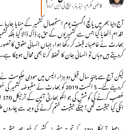
قاضی مکرم، ایڈیٹر، ایچ ٹی این اردو
آج دنیا بھر میں پانچ اگست یومِ استحصال کشمیر کے منایا جارہا ہ
اقدام اُٹھایا گیا جس سے کشمیریوں کے حق پر ڈاکہ ڈالا گیا بلکہ کش
بھارت نے غاصبانہ قبضہ کر رکھا ہوا، جہاں انسانی حقوق کا تصو
کردیتے ہیں وہاں تو انسانی جان کا تحفظ کرنا بھی محال ہوچکا ہے۔
لیکن آج سے چند سال قبل دو ہزار انیس میں مودی حکومت نے جبر 
کردیئے گئے۔ 5 اگست 2019 کو بھارت نے
انکی کیا حیثیت تھی؟ جنکے حیثیت ختم کرنے کی وجہ سے چاروں