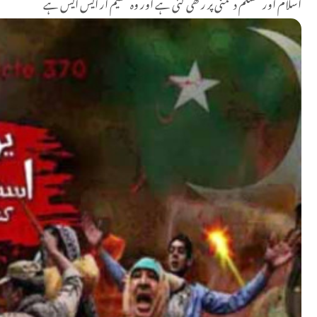
اسلام اور مسلم دشمنی پر رکھی گئی ہے اور وہ تنظیم آر ایس ایس ہے