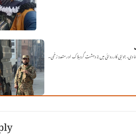
2 دہشت گرد ہلاک اور متعدد زخمی۔
ply