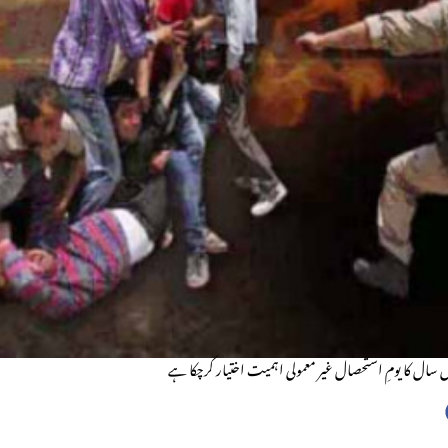
 سال کا یومِ استحصال غیر معمولی اہمیت اختیار کرچکا ہے