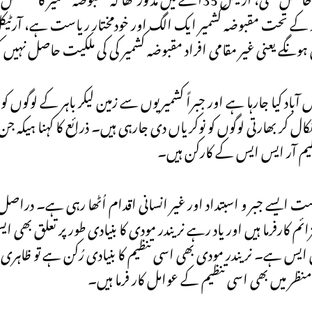
رٹیکلز کے تحت مقبوضہ کشمیر ایک الگ اور خودمختار ریاست ہے، آرٹی
نگے یعنی غیر مقامی افراد مقبوضہ کشمیر کی کی ملکیت حاصل نہیں 
ں آباد کیا جارہا ہے اور جبراً کشمیریوں سے زمین لیکر باہر کے لوگوں
کر بھارتی لوگوں کو نوکریاں دی جارہی ہیں۔ ذرائع کا کہنا ہیکہ جن ل
تنظیم آر ایس ایس کے کارکن ہیں۔
ست ایسے جبر و اسبتداد اور غیر انسانی اقدام اُٹھا رہی ہے۔ درا
ارفرما ہیں اور یاد رہے نریندر مودی کا بنیادی طور پر تعلق بھی ایس
س ایس ہے۔ نریندر مودی بھی اسی تنظیم کا بنیادی رُکن ہے تو ظاہری
منظر میں بھی اسی تنظیم کے عوامل کار فرما ہیں۔