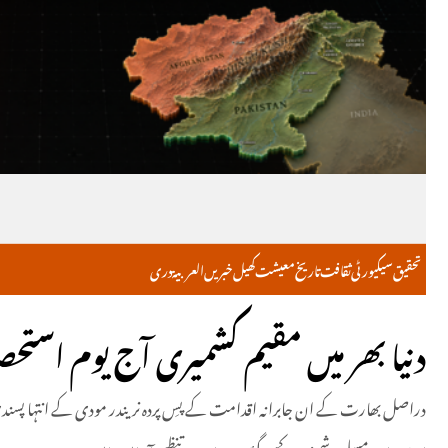
تحقیق
سیکیورٹی
ثقافت
تاریخ
معیشت
کھیل
خبریں
العربية
دری
دنیا بھر میں مقیم کشمیری آج یوم استح
دراصل بھارت کے ان جابرانہ اقدامت کے پسِ پردہ نریندر مودی کے انتہا پسندی پر م