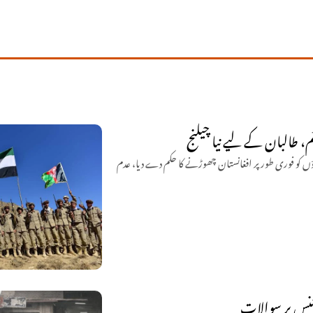
م، طالبان کے لیے نیا چیلنج
ں کو فوری طور پر افغانستان چھوڑنے کا حکم دے دیا، عدم
نس پر سوالات