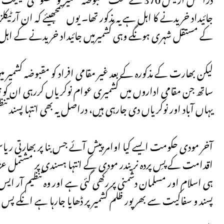
جائیداد خریدنے کا اہل ہے یہ مذکور تھا۔ یوں سمجھیئے کہ ان آ
کے مستقل شہری ہونگے وہی کشمیرمیں جائیداد خریدنے کے اہل ہو
لیکن بھارت کے مذکورہ کے بعد غیر مقامی افراد کو مقبوضہ کشمیر می
ساتھ جن مقامی اداروں میں کشمیری عوام نوکریاں کررہی ان کو نکال 
یہاں آباد اور نوکریاں دی جارہی ہیں، دراصل یہ بھی انتہا پسند 
آخر مودی حکومت ایسے کیا اوامر پیش آئے جس بنا پر بھارتی ریا
اقدامت کے پسِ پردہ نریندر مودی کے انتہا ہسندی پر مشتمل عزائم ک
ہی اسلام اور مسلمان دشمنی پر رکھی گئی ہے اور وہ تنظیم آر ای
پسند و سفاکیت سے بھرپور ظلم کشمیر پر ڈھایا جارہا ہے انکے پس 