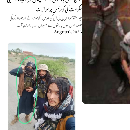
حکومت کی گورننس پر سوالات
خیبرپختونخوا میں پی ٹی آئی کی طویل حکومت کے باوجود کارکردگی
صفر، مون سون بارشوں سے ہسپتال اور بازار زیرِ آب۔
August 6, 2026