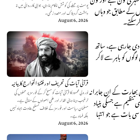
پوسٹ پر حملے کی کوشش ناکام بنا دی، جوابی کارروائی میں 2
کل کے مطابق جو وہاں
دہشت گرد ہلاک اور متعدد زخمی۔
کرسکتے۔
August 6, 2026
 کو دی جارہی ہے، ساتھ
وگوں کو باہر سے لاکر
قرآنی آیات کی تحریف اور فتنۃ الخوارج کا بیانیہ
صل بھارت کے ان جابرانہ
نور ولی محسود کا قرآنی آیات کو مسخ کر کے فورسز پر حملوں کی
ی تنظیم ہے جسکی بنیاد
ترغیب دینا دینی اقدار اور علمی اصولوں کے منافی ہے۔
مسلمان ریاست اور فورسز کے خلاف مسلح بغاوت جہاد نہیں
 سی بات ہے جو انتہا
بلکہ فساد ہے۔
August 6, 2026