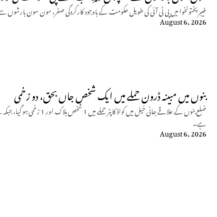
خیبرپختونخوا میں پی ٹی آئی کی طویل حکومت کے باوجود کارکردگی صفر، مون سون بارشوں سے
August 6, 2026
بنوں میں مبینہ ڈرون حملے میں ایک شخص جاں بحق، دو زخمی
ضلع بنوں کے علاقے جانی خیل میں کو
ہے۔
August 6, 2026