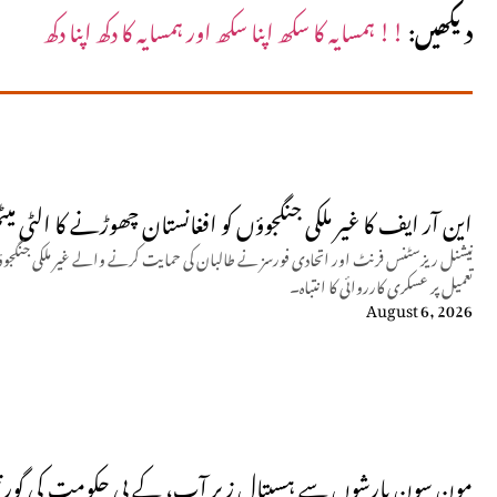
دیکھیں:
!! ہمسایہ کا سکھ اپنا سکھ اور ہمسایہ کا دکھ اپنا دکھ
این آر ایف کا غیر ملکی جنگجوؤں کو افغانستان چھوڑنے کا الٹی میٹ
نیشنل ریزسٹنس فرنٹ اور اتحادی فورسز نے طالبان کی حمایت کرنے والے غیر ملکی جنگجوؤ
تعمیل پر عسکری کارروائی کا انتباہ۔
August 6, 2026
مون سون بارشوں سے ہسپتال زیرِ آب، کے پی حکومت کی گورن