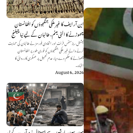
این آر ایف کا غیر ملکی جنگجوؤں کو افغانستان
چھوڑنے کا الٹی میٹم، طالبان کے لیے نیا چیلنج
نیشنل ریزسٹنس فرنٹ اور اتحادی فورسز نے طالبان کی حمایت
کرنے والے غیر ملکی جنگجوؤں کو فوری طور پر افغانستان
چھوڑنے کا حکم دے دیا، عدم تعمیل پر عسکری کارروائی کا
انتباہ۔
August 6, 2026
مون سون بارشوں سے ہسپتال زیرِ آب، کے پی