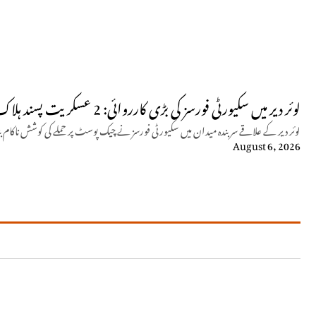
لوئر دیر میں سکیورٹی فورسز کی بڑی کارروائی: 2 عسکریت پسند ہلاک
لوئر دیر کے علاقے سربندہ میدان میں سکیورٹی فورسز نے چیک پوسٹ پر حملے کی کوشش ناکام بنا دی، جوابی کارروائی میں 
August 6, 2026