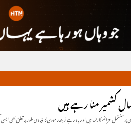
صال کشمیر منا رہے ہیں
شتمل عزائم کارفرما ہیں اور یاد رہے نریندر مودی کا بنیادی طور پر تعلق بھی ایسی 