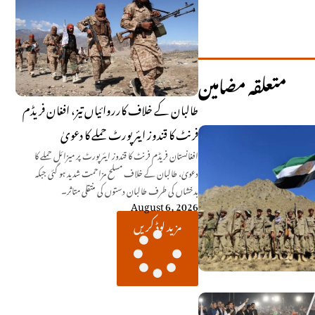
متعلقہ مضامین
طالبان کے خلاف کارروائیاں تیز، افغان فریڈم
فرنٹ کا قندوز ایئرپورٹ حملے کا دعویٰ
افغانستان فریڈم فرنٹ کا قندوز ایئرپورٹ پر میزائل حملے کا
دعویٰ، طالبان کے خلاف مسلح مزاحمت شدید ہو گئی جبکہ
بدخشاں کی طرف طالبان دستوں کی منتقلی متاثر۔
August 6, 2026
مزید لوڈ کریں