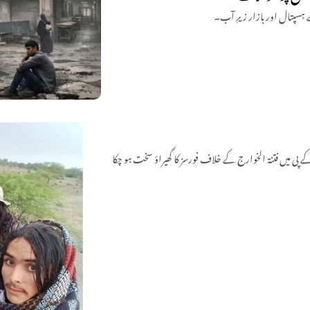
 ہسپتال اور بازار زیرِ آب۔
اڈ کاپٹر حملے میں 1 شخص ہلاک اور 1 زخمی ہو گیا، جبکہ کے پی میں فتنۃ الخوارج کے خلاف فورسز کا گھیراؤ سخت ہو چکا