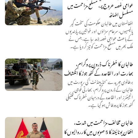
عوامی غصہ عروج پر، مسلح مزاحمت میں
مسلسل اضافہ
افغانستان میں طالبان حکومت کی سخت گیر
پالیسیوں، سرعام سزاؤں اور خواتین پر پابندیوں
کے باعث عوامی غصہ بڑھ رہا ہے، جس نے
ملک بھر میں مسلح مزاحمت کو تیز کر دیا ہے۔
طالبان کا خطرناک ڈرون پروگرام،
بھارت اور القاعدہ کے گٹھ جوڑ کا انکشاف
برطانوی جریدے ‘انڈیپنڈنٹ’ کی رپورٹ میں
طالبان کے ڈرون پروگرام، بھارتی فوجی
انجینئرز اور القاعدہ کے درمیان خطرناک تکنیکی
گٹھ جوڑ کا پردہ فاش ہو گیا ہے۔
طالبان مخالف مزاحمت میں شدت،
افغان یونائیٹڈ کا 5 صوبوں میں کارروائیوں کا