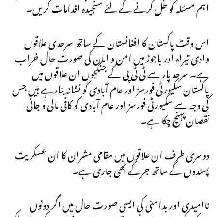
اہم مسئلہ کو حل کرنے کے لئے سنجیدہ اقدامات کریں۔
اس وقت پاکستان کا افغانستان کے ساتھ سرحدی علاقوں
وادی تیراہ اور باجوڑ میں امن و امان کی صورت حال خراب
ہے۔ سرحد پار سے ٹی ٹی پی کے جنگجوں ان علاقوں میں
پاکستان سکیورٹی فورسز اور عام آبادی کو نشانہ بنارہے ہیں جس
کی وجہ سے سکیورٹی فورسز اور عام آبادی کو کافی مالی و جانی
نقصان پہنچ چکا ہے۔
دوسری طرف ان علاقوں میں مقامی مشران کا ان عسکریت
پسندوں کے ساتھ جرگے بھی جاری ہے۔
ناامیدی اور بدامنی کی ایسی صورت حال میں اگر دونوں