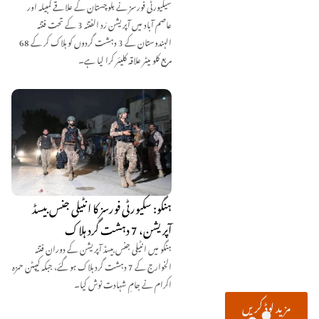
سیکیورٹی فورسز نے بلوچستان کے علاقے کمبیلہ اور
عاصم آباد میں آپریشن رَد الفتنہ 3 کے تحت فتنہ
الہندوستان کے 3 دہشت گردوں کو ہلاک کر کے 68
مربع کلو میٹر علاقہ کلیئر کرا لیا ہے۔
ہنگو: سکیورٹی فورسز کا انٹیلی جنس بیسڈ
آپریشن، 7 دہشت گرد ہلاک
ہنگو میں انٹیلی جنس بیسڈ آپریشن کے دوران فتنہ
الخوارج کے 7 دہشت گرد ہلاک ہو گئے، جبکہ کیپٹن حمزہ
اکرام نے جامِ شہادت نوش کیا۔
مزید لوڈ کریں