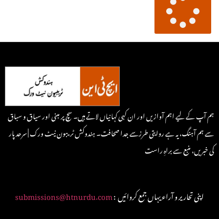
ہم آپ کے لیے اہم آوازیں اور ان کہی کہانیاں لاتے ہیں۔ سچ پر مبنی اور سیاق و سباق
سے ہم آہنگ، یہ ہے روایتی طرزسے جدا صحافت۔ ہندوکش ٹریبون نیٹ ورک | سرحد پار
کی خبریں، منبع سے براہِ راست
: اپنی تحاریر و آراء یہاں جمع کروائیں
submissions@htnurdu.com