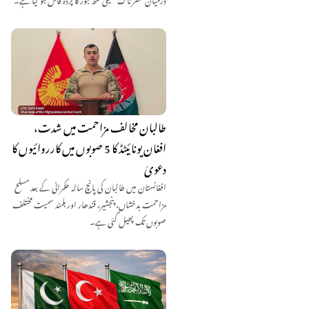
طالبان مخالف مزاحمت میں شدت،
افغان یونائیٹڈ کا 5 صوبوں میں کارروائیوں کا
دعویٰ
افغانستان میں طالبان کی پانچ سالہ حکمرانی کے بعد مسلح
مزاحمت بدخشاں، پنجشیر، قندھار اور ہلمند سمیت مختلف
صوبوں تک پھیل گئی ہے۔