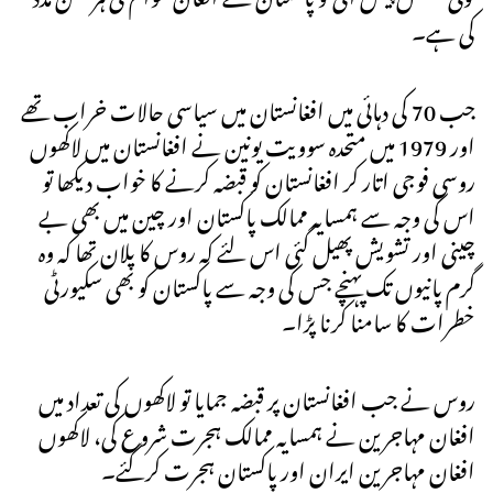
کی ہے۔
جب 70 کی دہائی میں افغانستان میں سیاسی حالات خراب تھے
اور 1979 میں متحدہ سوویت یونین نے افغانستان میں لاکھوں
روسی فوجی اتار کر افغانستان کو قبضہ کرنے کا خواب دیکھا تو
اس کی وجہ سے ہمسایہ ممالک پاکستان اور چین میں بھی بے
چینی اور تشویش پھیل گئی اس لئے کہ روس کا پلان تھا کہ وہ
گرم پانیوں تک پہنچے جس کی وجہ سے پاکستان کو بھی سکیورٹی
خطرات کا سامنا کرنا پڑا۔
روس نے جب افغانستان پر قبضہ جمایا تو لاکھوں کی تعداد میں
افغان مہاجرین نے ہمسایہ ممالک ہجرت شروع کی، لاکھوں
افغان مہاجرین ایران اور پاکستان ہجرت کرگئے۔