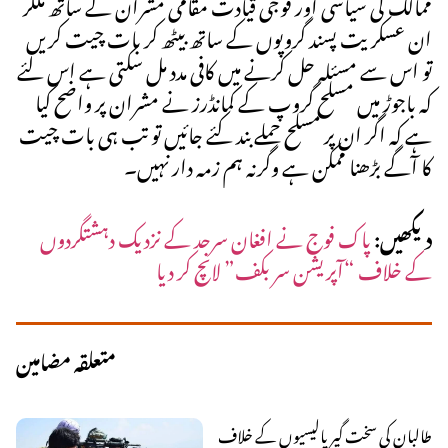
ممالک کی سیاسی اور فوجی قیادت مقامی مشران کے ساتھ ملکر
ان عسکریت پسند گروپوں کے ساتھ بیٹھ کر بات چیت کریں
تو اس سے مسئلہ حل کرنے میں کافی مدد مل سکتی ہے اس لئے
کہ باجوڑ میں مسلح گروپ کے کمانڈرز نے مشران پر واضح کیا
ہے کہ اگر ان پر مسلح حملے بند کئے جائیں تو تب ہی بات چیت
کا آگے بڑھنا ممکن ہے وگرنہ ہم زمہ دار نہیں۔
دیکھیں:
پاک فوج نے افغان سرحد کے نزدیک دہشتگردوں
کے خلاف “آپریشن سر بکف” لانچ کر دیا
متعلقہ مضامین
طالبان کی سخت گیر پالیسیوں کے خلاف