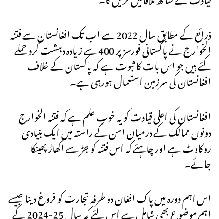
ذرائع کے مطابق سال 2022 سے اب تک افغانستان سے فتنہ
الخوارج نے پاکستانی فورسز پر 400 سے زیادہ دہشت گرد حملے
کئے ہیں جو اس بات کا ثبوت ہے کہ پاکستان کے خلاف
افغانستان کی سرزمین استعمال ہورہی ہے۔
افغانستان کی اعلی قیادت کو یہ خوب علم ہے کہ فتنہ الخوارج
دونوں ممالک کے درمیان امن کے راستہ میں ایک بنیادی
روکاوٹ ہے اور چاہئے کہ اس فتنہ کو جڑ سے اکھاڑ پھینکا
جائے۔
اس اہم دورہ میں پاک افغان دو طرفہ تجارت کو فروغ دینا جیسے
اہم موضوع بھی شامل ہے اس لئے کہ سال 25-2024 کے