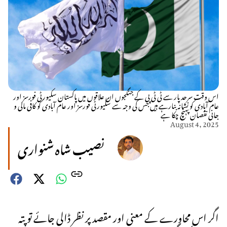
اس وقت سرحد پار سے ٹی ٹی پی کے جنگجوں ان علاقوں میں پاکستان سکیورٹی فورسز اور
عام آبادی کو نشانہ بنارہے ہیں جس کی وجہ سے سکیورٹی فورسز اور عام آبادی کو کافی مالی و
جانی نقصان پہنچ چکا ہے
August 4, 2025
نصیب شاہ شنواری
اگر اس محاورے کے معنی اور مقصد پر نظر ڈالی جائے تو پتہ