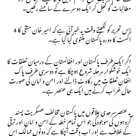
مطالبات کو کھل کر ایک دوسرے کے سامنے رکھیں۔
اس تحریر کو لکھتے وقت یہ خبرآئی ہے کہ امیر خان متقی کا 4
اگست کا دورہ پاکستان ملتوی کیا گیا ہے۔
اگر ایک طرف پاکستان اور افغانستان کے درمیان تعلقات کا
ایک خوشگوار مرحلہ شروع ہوچکا ہے تو دوسری طرف پاک
افغان تعلقات میں رکاوٹ ڈالنے اور امن و امان کی صورت
حال خراب کرنے میں ایک ہی عنصر ہے۔
یہ عنصرسرحدی علاقوں میں پاکستان مخالف عسکریت پسند
گروہوں کی موجودگی جو اس تمام خطہ کے امن و امان اور ترقی
کے خلاف ہے اور اب وقت آچکا ہے کہ دونوں ممالک اس