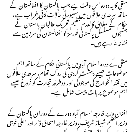
متقی کا یہ دورہ اس وقت ہے جب پاکستان کا افغانستان کے
ساتھ سرحدی علاقوں میں سکیورٹی حالات کافی خراب ہے،
حکام کے مطابق کالعدم تنظیم تحریک طالبان پاکستان کے
جنگجوں مسلسل پاکستانی فورسز کو افغانستان کی سرزمین سے
نشانہ بنا رہے ہیں۔
متقی کے دورہ اسلام آباد میں پاکستانی حکام کے ساتھ اہم
موضوعات جیسے دہشت گردی کی روک تھام، سرحدی علاقوں
میں فتنہ الخوارج کی موجودگی اور دوطرفہ تجارت کو فروغ جیسے
اہم موضوع پر بات چیت شامل ہے۔
افغان وزیر خارجہ اسلام آباد دورے کے دوران پاکستان کے
وزیر اعظم شہباز شریف ،وزیر خارجہ اسحاق ڈار اور اعلی فوجی
قیادت کے ساتھ ملاقاتیں کریں گا۔