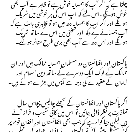
چلتا ہے کہ اگر آپ کا ہمسایہ خوش ہے تو ظاہر ہے آپ بھی
خوش ہونگے ،اس لئے کہ اپ اس کی ہر خوشی میں شریک
ہونگے اور اگر اپ کا ہمسایہ دکھ میں ہو تو ظاہری بات ہے کہ
آپ ہمسائے کے دکھ اور سختی میں اس کے ساتھ شریک
ہونگے اور اس دکھ سے آپ بھی بری طرح متاثر ہونگے۔
پاکستان اور افغانستان دو مسلمان ہمسایہ ممالک ہیں اور ان
ممالک کے لوگ ایک دوسرے کے ساتھ دین اسلام اور
ایمان کے عقیدے کی وجہ سے آپس میں جڑے ہوئے ہیں۔
اگر پاکستان اور افغانستان کے پچھلے چالیس پچاس سال
تعلقات پر نظر ڈالی جائیں تو اس میں کافی نشیب و فراز آئے
ہیں لیکن دنیا گواہ ہے کہ جب بھی افغانستان اور افغان قوم پر
کوئی مشکل پیش آئی تو پاکستان نے افغان عوام کی ہرممکن مدد