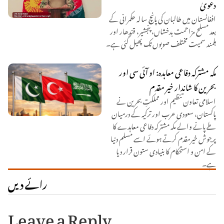
دعویٰ
افغانستان میں طالبان کی پانچ سالہ حکمرانی کے
بعد مسلح مزاحمت بدخشاں، پنجشیر، قندھار اور
ہلمند سمیت مختلف صوبوں تک پھیل گئی ہے۔
مکہ مشترکہ دفاعی معاہدہ: او آئی سی اور
بحرین کا شاندار خیر مقدم
اسلامی تعاون تنظیم اور مملکتِ بحرین نے
پاکستان، سعودی عرب اور ترکیہ کے درمیان
طے پانے والے مکہ مشترکہ دفاعی معاہدے کا
پرجوش خیرمقدم کرتے ہوئے اسے مسلم دنیا
کے امن و استحکام کا بنیادی ستون قرار دیا
ہے۔
رائے دیں
Leave a Reply