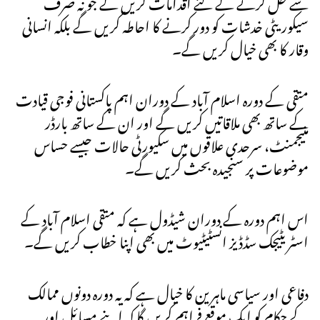
سے حل کرنے کے لئے اقدامات کریں گے جو نہ صرف
سیکوریٹی خدشات کو دور کرنے کا احاطہ کریں گے بلکہ انسانی
وقار کا بھی خیال کریں گے۔
متقی کے دورہ اسلام آباد کے دوران اہم پاکستانی فوجی قیادت
کے ساتھ بھی ملاقاتیں کریں گے اور ان کے ساتھ بارڈر
منیجمنٹ، سرحدی علاقوں میں سکیورٹی حالات جیسے حساس
موضوعات پر سنجیدہ بحث کریں گے۔
اس اہم دورہ کے دوران شیڈول ہے کہ متقی اسلام آباد کے
اسٹریٹیجک سڈڈیز انسٹیٹیوٹ میں بھی اپنا خطاب کریں گے۔
دفاعی اور سیاسی ماہرین کا خیال ہے کہ یہ دورہ دونوں ممالک
کے حکام کو ایک موقع فراہم کریں گا کہ اپنے مسائل اور