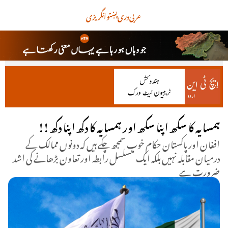
عربی
دری
پښتو
انگریزی
!! ہمسایہ کا سکھ اپنا سکھ اور ہمسایہ کا دکھ اپنا دکھ
افغان اور پاکستان حکام خوب سمجھ چکے ہیں کہ دونوں ممالک کے
درمیان مقابلہ نہیں بلکہ ایک مسلسل رابطہ اور تعاون بڑھانے کی اشد
ضرورت ہے