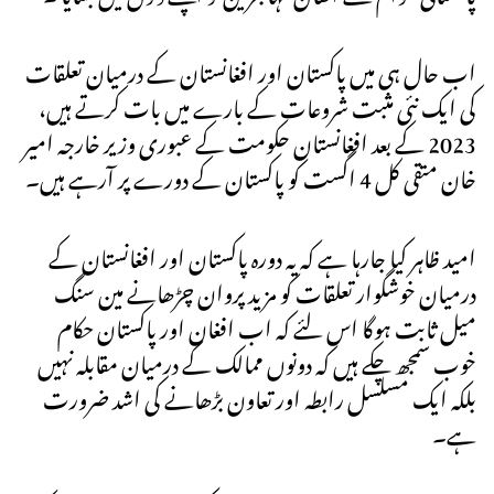
اب حال ہی میں پاکستان اور افغانستان کے درمیان تعلقات
کی ایک نئی مثبت شروعات کے بارے میں بات کرتے ہیں،
2023 کے بعد افغانستان حکومت کے عبوری وزیر خارجہ امیر
خان متقی کل 4 اگست کو پاکستان کے دورے پر آرہے ہیں۔
امید ظاہر کیا جارہا ہے کہ یہ دورہ پاکستان اور افغانستان کے
درمیان خوشگوار تعلقات کو مزید پروان چڑھانے مین سنگ
میل ثابت ہوگا اس لئے کہ اب افغان اور پاکستان حکام
خوب سمجھ چکے ہیں کہ دونوں ممالک کے درمیان مقابلہ نہیں
بلکہ ایک مسلسل رابطہ اور تعاون بڑھانے کی اشد ضرورت
ہے۔