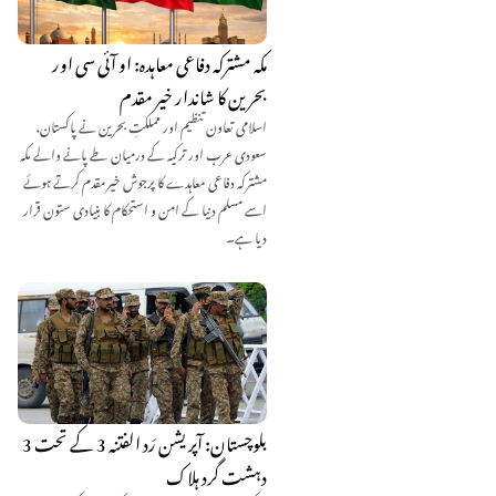
مکہ مشترکہ دفاعی معاہدہ: او آئی سی اور
بحرین کا شاندار خیر مقدم
اسلامی تعاون تنظیم اور مملکتِ بحرین نے پاکستان،
سعودی عرب اور ترکیہ کے درمیان طے پانے والے مکہ
مشترکہ دفاعی معاہدے کا پرجوش خیرمقدم کرتے ہوئے
اسے مسلم دنیا کے امن و استحکام کا بنیادی ستون قرار
دیا ہے۔
بلوچستان: آپریشن رَد الفتنہ 3 کے تحت 3
دہشت گرد ہلاک