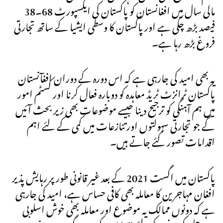
مالی سال میں افغانستان کو پاکستان کی ایکسپورٹ 68۔38
فیصد بڑھ چکی ہے اور پاکستان کا وسطی ایشیا کے ساتھ تجارتی
فروغ بڑھ رہا ہے۔
یہ بھی امید کی جارہی ہے کہ اس دورہ کے دوران افغآنستان
پاکستان ٹرانزٹ ٹریڈ معاہدہ کو دوبارہ فعال کرنا اور کسٹم امور
میں ہم آہنگی کو ترجیح دینا جیسے موضوعات بھی زیر بحث آئیں
گے جو تجارتی سہولتوں اور تنازعات میں کمی کے لئے اہم
اقدامات تصور کئے جاتے ہیں۔
پاکستان میں اگست 2021 کے بعد غیر قانونی طور پر رہایش پذیر
افغان مہاجرین کا معاملہ بھی کافی حساس ہے، امید کی جارہی
ہے کہ دونوں ممالک یہ موضوع اور معاملہ بھی خوش اسلوبی