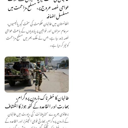
عوامی غصہ عروج پر، مسلح مزاحمت میں
مسلسل اضافہ
افغانستان میں طالبان حکومت کی سخت گیر پالیسیوں،
سرعام سزاؤں اور خواتین پر پابندیوں کے باعث عوامی
غصہ بڑھ رہا ہے، جس نے ملک بھر میں مسلح مزاحمت
کو تیز کر دیا ہے۔
طالبان کا خطرناک ڈرون پروگرام،
بھارت اور القاعدہ کے گٹھ جوڑ کا انکشاف
برطانوی جریدے ‘انڈیپنڈنٹ’ کی رپورٹ میں طالبان
کے ڈرون پروگرام، بھارتی فوجی انجینئرز اور القاعدہ کے
درمیان خطرناک تکنیکی گٹھ جوڑ کا پردہ فاش ہو گیا ہے۔