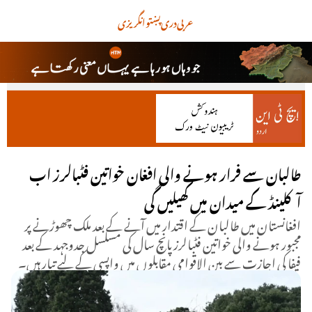
عربی
دری
پښتو
انگریزی
طالبان سے فرار ہونے والی افغان خواتین فٹبالرز اب
آکلینڈ کے میدان میں کھیلیں گی
افغانستان میں طالبان کے اقتدار میں آنے کے بعد ملک چھوڑنے پر
مجبور ہونے والی خواتین فٹبالرز پانچ سال کی مسلسل جدوجہد کے بعد
فیفا کی اجازت سے بین الاقوامی مقابلوں میں واپسی کے لیے تیار ہیں۔