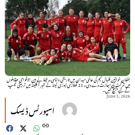
افغان خواتین فٹبال ٹیم کی عالمی میدان میں تاریخی واپسی۔ فیفا نے بین الاقوامی مقابلوں
میں شرکت کی اجازت دے دی۔ 23 کھلاڑی نیوزی لینڈ کے شہر آکلینڈ میں تربیتی کیمپ
کے لیے پہنچ گئیں۔
June 3, 2026
اسپورٹس ڈیسک