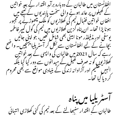
افغانستان میں طالبان کے دوبارہ برآمدِ اقتدار کے بعد خواتین
کے کھیلوں پر عائد ہونے والی سخت پابندیوں کے نتیجے میں
افغان خواتین فٹبال ٹیم کی کھلاڑیوں کو ملک چھوڑنے پر مجبور
ہونا پڑا تھا۔ ان پناہ گزین کھلاڑیوں میں ٹیم کی گول کیپر فاطمہ
یوسفی اور مڈفیلڈر مونا امینی بھی شامل تھیں، جو اپنی جانیں
بچانے کے لیے افغانستان سے نکل کر آسٹریلیا پہنچیں۔ واضح
رہے کہ سال 2021 میں طالبان کی واپسی کے بعد خواتین
کھلاڑیوں کو نہ صرف کھیل کے میدانوں سے دور کیا گیا بلکہ
انہیں تعلیم اور آزادانہ زندگی کے بنیادی مواقع سے بھی محروم
کر دیا گیا تھا۔
آسٹریلیا میں پناہ
طالبان کے اقتدار سنبھالنے کے بعد ٹیم کی کئی کھلاڑی انتہائی