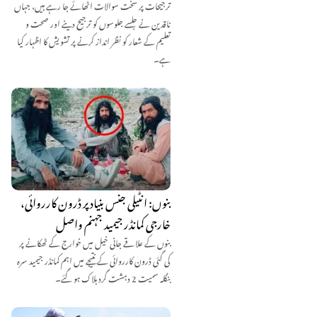
ترجیحات پر سخت سوالات اٹھائے جا رہے ہیں، جہاں
ناقدین نے جلسے جلوسوں کو ترجیح دینے اور صحت و
تعلیم کے شعار کو نظر انداز کرنے پر تشویش کا اظہار کیا
ہے۔
بنوں: انٹیلی جنس بنیاد پر ڈرون کارروائی،
خارجی کمانڈر جیمید جہنم واصل
بنوں کے علاقے جانی خیل میں خوارج کے ٹھکانے پر
کی گئی ڈرون کارروائی کے نتیجے میں اہم کمانڈر جیمید سرہ
بنگلہ سمیت 2 دہشت گرد ہلاک ہو گئے۔