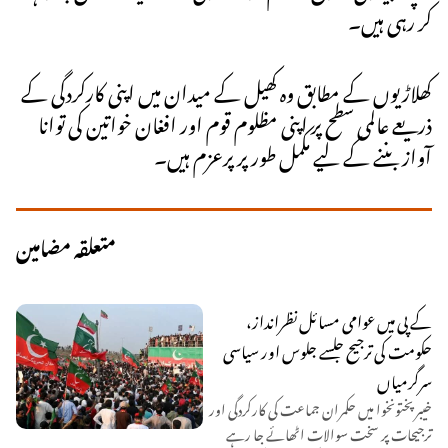
کر رہی ہیں۔
کھلاڑیوں کے مطابق وہ کھیل کے میدان میں اپنی کارکردگی کے
ذریعے عالمی سطح پر اپنی مظلوم قوم اور افغان خواتین کی توانا
آواز بننے کے لیے مکمل طور پر پرعزم ہیں۔
متعلقہ مضامین
کے پی میں عوامی مسائل نظرانداز،
حکومت کی ترجیح جلسے جلوس اور سیاسی
سرگرمیاں
خیبر پختونخوا میں حکمران جماعت کی کارکردگی اور
ترجیحات پر سخت سوالات اٹھائے جا رہے