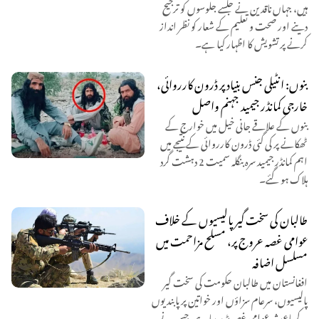
ہیں، جہاں ناقدین نے جلسے جلوسوں کو ترجیح
دینے اور صحت و تعلیم کے شعار کو نظر انداز
کرنے پر تشویش کا اظہار کیا ہے۔
بنوں: انٹیلی جنس بنیاد پر ڈرون کارروائی،
خارجی کمانڈر جیمید جہنم واصل
بنوں کے علاقے جانی خیل میں خوارج کے
ٹھکانے پر کی گئی ڈرون کارروائی کے نتیجے میں
اہم کمانڈر جیمید سرہ بنگلہ سمیت 2 دہشت گرد
ہلاک ہو گئے۔
طالبان کی سخت گیر پالیسیوں کے خلاف
عوامی غصہ عروج پر، مسلح مزاحمت میں
مسلسل اضافہ
افغانستان میں طالبان حکومت کی سخت گیر
پالیسیوں، سرعام سزاؤں اور خواتین پر پابندیوں
کے باعث عوامی غصہ بڑھ رہا ہے، جس نے