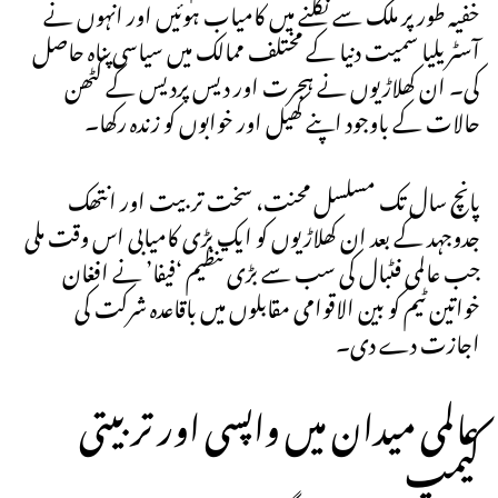
خفیہ طور پر ملک سے نکلنے میں کامیاب ہوئیں اور انہوں نے
آسٹریلیا سمیت دنیا کے مختلف ممالک میں سیاسی پناہ حاصل
کی۔ ان کھلاڑیوں نے ہجرت اور دیس پردیس کے کٹھن
حالات کے باوجود اپنے کھیل اور خوابوں کو زندہ رکھا۔
پانچ سال تک مسلسل محنت، سخت تربیت اور انتھک
جدوجہد کے بعد ان کھلاڑیوں کو ایک بڑی کامیابی اس وقت ملی
جب عالمی فٹبال کی سب سے بڑی تنظیم ‘فیفا’ نے افغان
خواتین ٹیم کو بین الاقوامی مقابلوں میں باقاعدہ شرکت کی
اجازت دے دی۔
عالمی میدان میں واپسی اور تربیتی
کیمپ