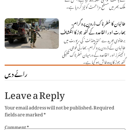
ملک بھر میں مسلح مزاحمت کو تیز کر دیا ہے۔
طالبان کا خطرناک ڈرون پروگرام،
بھارت اور القاعدہ کے گٹھ جوڑ کا انکشاف
برطانوی جریدے ‘انڈیپنڈنٹ’ کی رپورٹ میں
طالبان کے ڈرون پروگرام، بھارتی فوجی
انجینئرز اور القاعدہ کے درمیان خطرناک تکنیکی
گٹھ جوڑ کا پردہ فاش ہو گیا ہے۔
رائے دیں
Leave a Reply
Your email address will not be published.
Required
fields are marked
*
Comment
*