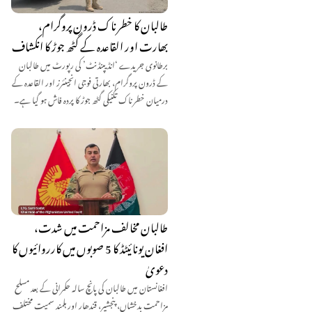
طالبان کا خطرناک ڈرون پروگرام،
بھارت اور القاعدہ کے گٹھ جوڑ کا انکشاف
برطانوی جریدے ‘انڈیپنڈنٹ’ کی رپورٹ میں طالبان
کے ڈرون پروگرام، بھارتی فوجی انجینئرز اور القاعدہ کے
درمیان خطرناک تکنیکی گٹھ جوڑ کا پردہ فاش ہو گیا ہے۔
طالبان مخالف مزاحمت میں شدت،
افغان یونائیٹڈ کا 5 صوبوں میں کارروائیوں کا
دعویٰ
افغانستان میں طالبان کی پانچ سالہ حکمرانی کے بعد مسلح
مزاحمت بدخشاں، پنجشیر، قندھار اور ہلمند سمیت مختلف