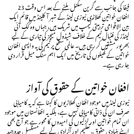
فیفا کی جانب سے گرین سگنل ملنے کے بعد اس وقت 23
افغان خواتین کھلاڑی نیوزی لینڈ کے شہر آکلینڈ میں قائم ایک
بین الاقوامی تربیتی کیمپ میں شریک ہیں، جہاں وہ کک آئی
لینڈز کی فٹبال ٹیم کے خلاف شیڈول میچز کی تیاری کے لیے
بھرپور مشقیں کر رہی ہیں۔ عالمی سطح پر ٹیم کی یہ واپسی افغان
خواتین کے کھیلوں کی تاریخ میں ایک اہم سنگِ میل قرار دی
جا رہی ہے۔
افغان خواتین کے حقوق کی آواز
نیوزی لینڈ میں موجود افغان کھلاڑیوں کا کہنا ہے کہ یہ کامیابی
صرف ان کی ذاتی کامیابی نہیں ہے، بلکہ یہ افغانستان میں موجود
ان تمام خواتین اور لڑکیوں کی امیدوں کا محور ہے جو آج بھی
اپنے بنیادی حقوق، تعلیم اور آزادی کے لیے مسلسل جدوجہد