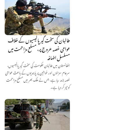
طالبان کی سخت گیر پالیسیوں کے خلاف
عوامی غصہ عروج پر، مسلح مزاحمت میں
مسلسل اضافہ
افغانستان میں طالبان حکومت کی سخت گیر پالیسیوں،
سرعام سزاؤں اور خواتین پر پابندیوں کے باعث عوامی
غصہ بڑھ رہا ہے، جس نے ملک بھر میں مسلح مزاحمت
کو تیز کر دیا ہے۔