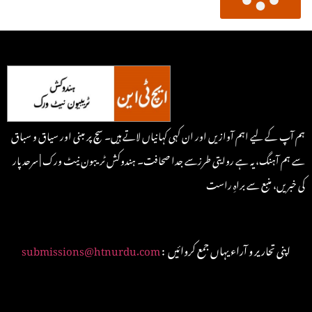
ہم آپ کے لیے اہم آوازیں اور ان کہی کہانیاں لاتے ہیں۔ سچ پر مبنی اور سیاق و سباق
سے ہم آہنگ، یہ ہے روایتی طرزسے جدا صحافت۔ ہندوکش ٹریبون نیٹ ورک | سرحد پار
کی خبریں، منبع سے براہِ راست
: اپنی تحاریر و آراء یہاں جمع کروائیں
submissions@htnurdu.com