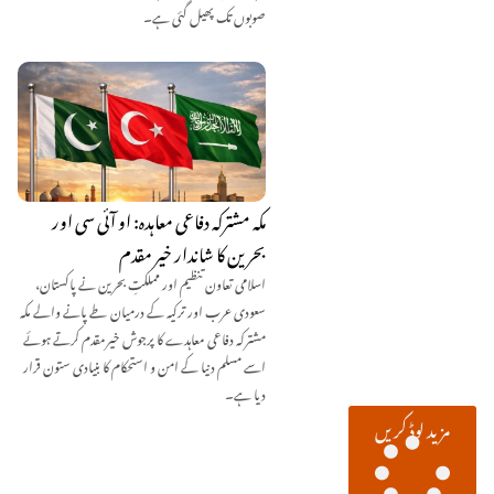
صوبوں تک پھیل گئی ہے۔
مکہ مشترکہ دفاعی معاہدہ: او آئی سی اور
بحرین کا شاندار خیر مقدم
اسلامی تعاون تنظیم اور مملکتِ بحرین نے پاکستان،
سعودی عرب اور ترکیہ کے درمیان طے پانے والے مکہ
مشترکہ دفاعی معاہدے کا پرجوش خیرمقدم کرتے ہوئے
اسے مسلم دنیا کے امن و استحکام کا بنیادی ستون قرار
دیا ہے۔
مزید لوڈ کریں