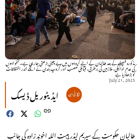
مذکورہ فیصلے کے بعد طالبان کے اپنے گروہوں میں بے چینی بڑھتی جارہی ہے۔ تنخواہوں
کی عدمِ ادائیگی، ملازمین کی برطرفی، قبائلی تعصب اور گروپ بندی نے انکے اندر اختلافات
کو بڑھادیا ہے
July 21, 2025
ایڈیٹوریل ڈیسک
طالبان حکومت کے سپریم لیڈر ہیبت اللہ اخوند زادہ کی جانب