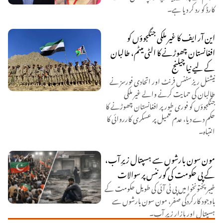
کارڈ کو رد کر دیا ہے۔
این آر ایف کا غیر ملکی جنگجوؤں کو
افغانستان چھوڑنے کا الٹی میٹم، طالبان
کے لیے نیا چیلنج
نیشنل ریزسٹنس فرنٹ اور اتحادی فورسز نے
طالبان کی حمایت کرنے والے غیر ملکی
جنگجوؤں کو فوری طور پر افغانستان چھوڑنے کا
حکم دے دیا، عدم تعمیل پر عسکری کارروائی کا
انتباہ۔
مون سون بارشوں سے ہسپتال زیرِ آب،
کے پی حکومت کی گورننس پر سوالات
خیبرپختونخوا میں پی ٹی آئی کی طویل حکومت کے
باوجود کارکردگی صفر، مون سون بارشوں سے
ہسپتال اور بازار زیرِ آب۔