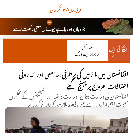
عربی
دری
پښتو
انگریزی
افغانستان میں ملازمین کی برطرفی: بدامنی اور اندرونی
اختلافات عروج پر پہنچ گئے
افغانستان کی وزارت دفاع، وزارت داخلہ اور انٹیلیجنس کے محکموں
سمیت اہم اداروں سے بیس فیصد ملازمین کو فارغ کردیا گیا