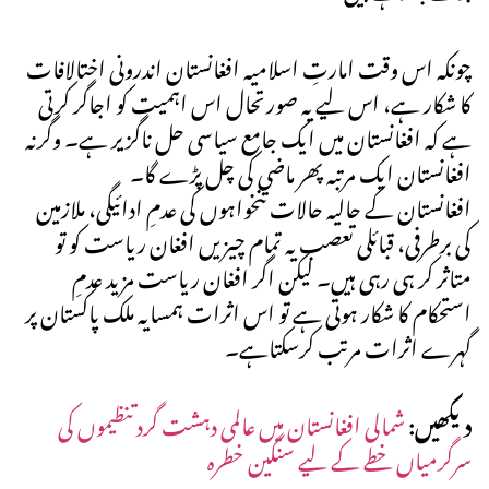
چونکہ اس وقت امارتِ اسلامیہ افغانستان اندرونی اختالافات
کا شکار ہے، اس لیے یہ صورتحال اس اہمیت کو اجاگر کرتی
ہے کہ افغانستان میں ایک جامع سیاسی حل ناگزیر ہے۔ وگرنہ
افغانستان ایک مرتبہ پھر ماضی کی چل پڑے گا۔
افغانستان کے حالیہ حالات تنخواہوں کی عدمِ ادائیگی، ملازمین
کی برطرفی، قبائلی تعصب یہ تمام چیزیں افغان ریاست کو تو
متاثر کر ہی رہی ہیں۔ لیکن اگر افغان ریاست مزید عدمِ
استحکام کا شکار ہوتی ہے تو اس اثرات ہمسایہ ملک پاکستان پر
گہرے اثرات مرتب کرسکتاہے۔
دیکھیں:
شمالی افغانستان میں عالمی دہشت گرد تنظیموں کی
سرگرمیاں خطے کے لیے سنگین خطرہ