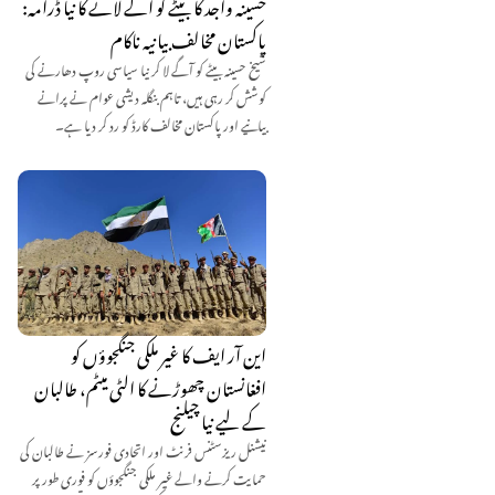
حسینہ واجد کا بیٹے کو آگے لانے کا نیا ڈرامہ:
پاکستان مخالف بیانیہ ناکام
شیخ حسینہ بیٹے کو آگے لا کر نیا سیاسی روپ دھارنے کی
کوشش کر رہی ہیں، تاہم بنگلہ دیشی عوام نے پرانے
بیانیے اور پاکستان مخالف کارڈ کو رد کر دیا ہے۔
این آر ایف کا غیر ملکی جنگجوؤں کو
افغانستان چھوڑنے کا الٹی میٹم، طالبان
کے لیے نیا چیلنج
نیشنل ریزسٹنس فرنٹ اور اتحادی فورسز نے طالبان کی
حمایت کرنے والے غیر ملکی جنگجوؤں کو فوری طور پر