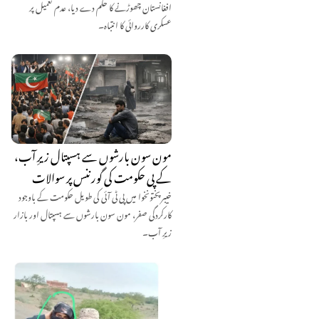
افغانستان چھوڑنے کا حکم دے دیا، عدم تعمیل پر
عسکری کارروائی کا انتباہ۔
مون سون بارشوں سے ہسپتال زیرِ آب،
کے پی حکومت کی گورننس پر سوالات
خیبرپختونخوا میں پی ٹی آئی کی طویل حکومت کے باوجود
کارکردگی صفر، مون سون بارشوں سے ہسپتال اور بازار
زیرِ آب۔