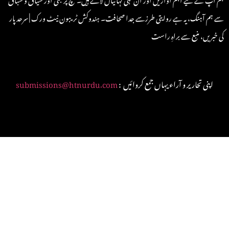
سے ہم آہنگ، یہ ہے روایتی طرزسے جدا صحافت۔ ہندوکش ٹریبون نیٹ ورک | سرحد پار
کی خبریں، منبع سے براہِ راست
: اپنی تحاریر و آراء یہاں جمع کروائیں
submissions@htnurdu.com