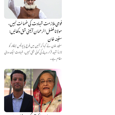
فوجی ملازمت شہادت کی ضمانت نہیں،
مولانا فضل الرحمان آئینی شق دکھائیں:
سفینہ خان
سفینہ خان نے کہا کہ آئین میں فوج یا پولیس اہلکار کو
لازماً شہید قرار دینے کی کوئی شق نہیں، شہادت ایک دینی
مقام ہے۔