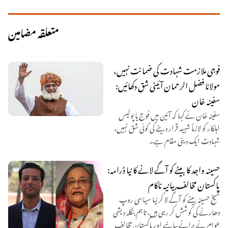
متعلقہ مضامین
فوجی ملازمت شہادت کی ضمانت نہیں،
مولانا فضل الرحمان آئینی شق دکھائیں:
سفینہ خان
سفینہ خان نے کہا کہ آئین میں فوج یا پولیس
اہلکار کو لازماً شہید قرار دینے کی کوئی شق نہیں،
شہادت ایک دینی مقام ہے۔
حسینہ واجد کا بیٹے کو آگے لانے کا نیا ڈرامہ:
پاکستان مخالف بیانیہ ناکام
شیخ حسینہ بیٹے کو آگے لا کر نیا سیاسی روپ
دھارنے کی کوشش کر رہی ہیں، تاہم بنگلہ دیشی
عوام نے پرانے بیانیے اور پاکستان مخالف