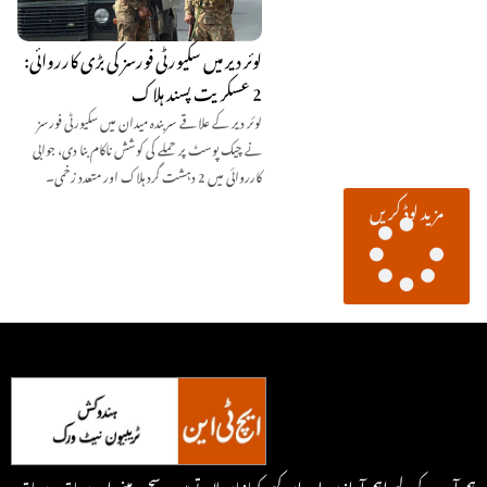
لوئر دیر میں سکیورٹی فورسز کی بڑی کارروائی:
2 عسکریت پسند ہلاک
لوئر دیر کے علاقے سربندہ میدان میں سکیورٹی فورسز
نے چیک پوسٹ پر حملے کی کوشش ناکام بنا دی، جوابی
کارروائی میں 2 دہشت گرد ہلاک اور متعدد زخمی۔
مزید لوڈ کریں
ہم آپ کے لیے اہم آوازیں اور ان کہی کہانیاں لاتے ہیں۔ سچ پر مبنی اور سیاق و سباق