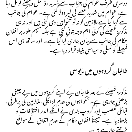
دوسری طرف عوام کی جناب سے شدید ردّ عمل دیکھنے کو مل رہا
ہے، عوام میں شدید غصے کی لہر دوڑ گئی ہے۔ عوام کی جانب
سے کہا گیا ہے ملازمین کو نہ تو تنخواہیں دی گئی ہیں اور نہ ہی
مذکورہ فیصلے کی کوئی اہم وجہ بتائی گئی ہے بلکہ مبہم طور پر افغان
حکام کی جانب سے بیان جاری کیا گیا ہے۔ اور ساتھ ہی اس
فیصلے کو نسلی و سیاسی بنیاد قرار دیا ہے۔
طالبان گروہوں میں مایوسی
مذکورہ فیصلے کے بعد طالبان کے اپنے گروہوں میں بے چینی
بڑھتی جارہی ہے۔ تنخواہوں کی عدمِ ادائیگی، ملازمین کی برطرفی،
قبائلی تعصب اور گروپ بندی نے انکے اندر اختلافات کو
بڑھادیا ہے۔ نتیجتاً افغان حکام کے عدمِ اتفاق کے مواقع
بڑھتے جارہے ہیں۔