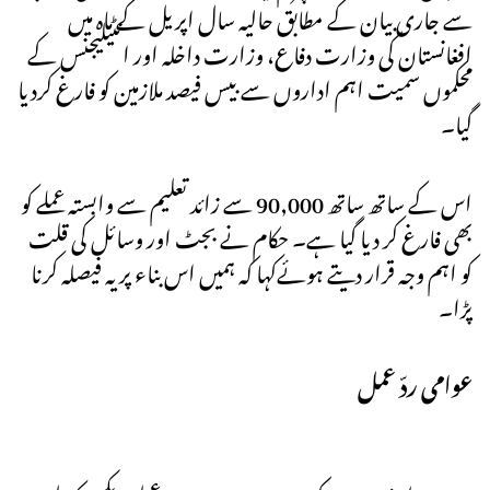
سے جاری بیان کے مطابق حالیہ سال اپریل کے ماہ میں
افغانستان کی وزارت دفاع، وزارت داخلہ اور انٹیلیجنس کے
محکموں سمیت اہم اداروں سے بیس فیصد ملازمین کو فارغ کردیا
گیا۔
اس کے ساتھ ساتھ 90,000 سے زائد تعلیم سے وابستہ عملے کو
بھی فارغ کر دیا گیا ہے۔ حکام نے بجٹ اور وسائل کی قلت
کو اہم وجہ قرار دیتے ہوئےکہا کہ ہمیں اس بناء پر یہ فیصلہ کرنا
پڑا۔
عوامی ردّ عمل