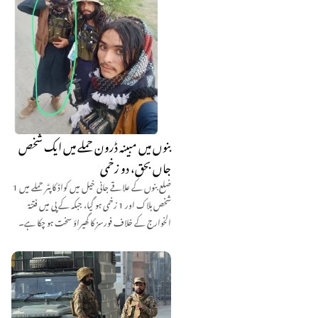
بنوں میں مبینہ ڈرون حملے میں ایک شخص
جاں بحق، دو زخمی
ضلع بنوں کے علاقے جانی خیل میں کواڈ کاپٹر حملے میں 1
شخص ہلاک اور 1 زخمی ہو گیا، جبکہ کے پی میں فتنۃ
الخوارج کے خلاف فورسز کا گھیراؤ سخت ہو چکا ہے۔