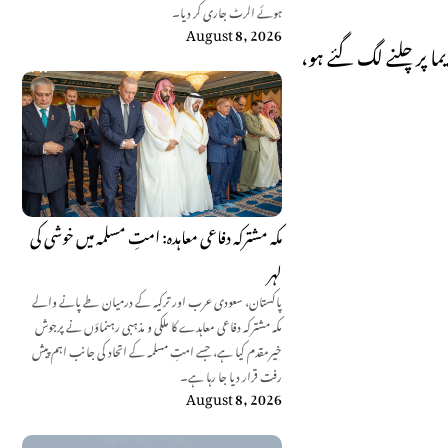
ہوئے الرٹ جاری کر دیا۔
August 8, 2026
ا پر چلنے لگ گئے ہو،
مکہ مشترکہ دفاعی معاہدہ: امتِ مسلمہ میں خوشی کی
لہر
پاکستان، سعودی عرب اور ترکیہ کے درمیان طے پانے والے
مکہ مشترکہ دفاعی معاہدے کا ملکی و مذہبی رہنماؤں نے پرجوش
خیرمقدم کیا ہے، جسے امتِ مسلمہ کے اتحاد کی جانب اہم پیش
رفت قرار دیا جا رہا ہے۔
August 8, 2026