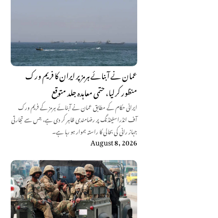
عمان نے آبنائے ہرمز پر ایران کا فریم ورک
منظور کرلیا، حتمی معاہدہ جلد متوقع
ایرانی حکام کے مطابق عمان نے آبنائے ہرمز کے فریم ورک
آف انڈراسٹینڈنگ پر رضامندی ظاہر کر دی ہے، جس سے تجارتی
جہاز رانی کی بحالی کا راستہ ہموار ہو رہا ہے۔
August 8, 2026