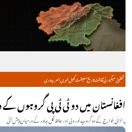
تحقیق
سیکیورٹی
ثقافت
تاریخ
معیشت
کھیل
خبریں
العربية
دری
افغانستان میں دو ٹی ٹی پی گروہوں کے درمیان لڑائی
یہ لڑائی خوارج کے دو گروپ نور ولی اور حافظ گل بہادر کے درمیان پیش آئی