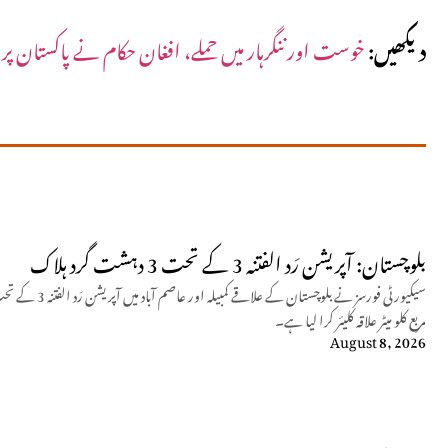
دیکھیں:
خوست اور ننگرہار میں حملے، افغان حکام نے پاکستان پر ال
بلوچستان: آپریشن رَد الفتنہ 3 کے تحت 3 دہشت گرد ہلاک
مربع کلو میٹر علاقہ کلیئر کرا لیا ہے۔
August 8, 2026