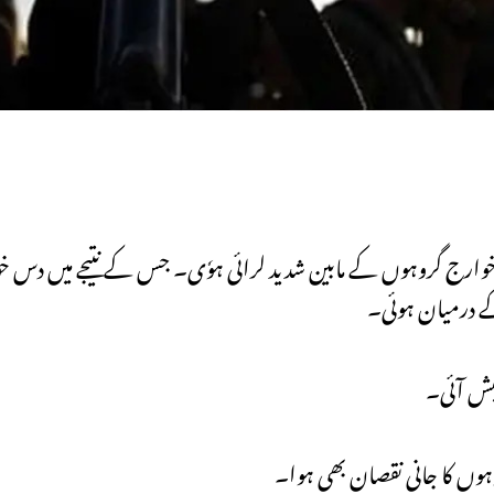
 خوارج گروہوں کے مابین شدید لرائی ہوٗی۔ جس کے نتیجے میں دس 
ے درمیان ہوئی۔
پیش آئی۔
ہوں کا جانی نقصان بھی ہوا۔