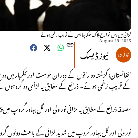
لڑائی میں دس خوارج ہلاک جبکہ چالیس کے قریب زخمی ہوئے
August 29, 2025
نیوز ڈیسک
افغانستان: گزشتہ دو راتوں کے دوران خوست اور ننگرہار میں دو
کے قریب زخمی ہوئے۔ ذرائع کے مطابق یہ لڑاٗی دو گروہوں ک
مصدقہ ذرائع کے مطابق یہ لڑائی نور ولی اور گل بہادر گروپ میں 
نور ولی اور گل بہادر گروپ میں شدید لڑائی کے باعث دونوں گرو