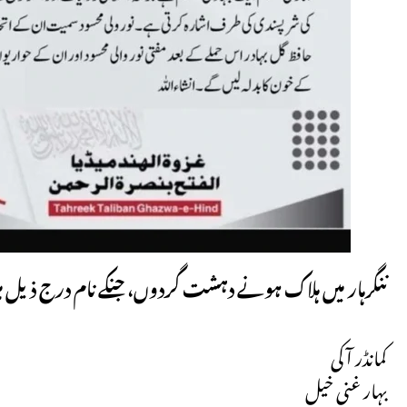
ننگرہار میں ہلاک ہونے دہشت گردوں، جنکے نام درج ذیل ہ
کمانڈر آکی
بہار غنی خیل