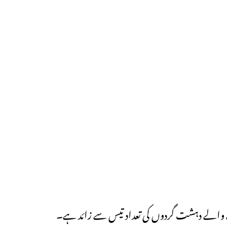
ونے والے دہشت گردوں کی تعداد تیس سے زائد ہے۔