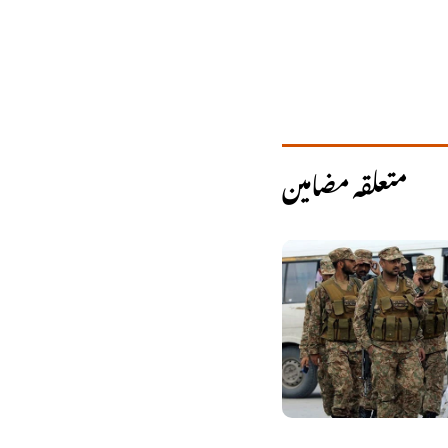
متعلقہ مضامین