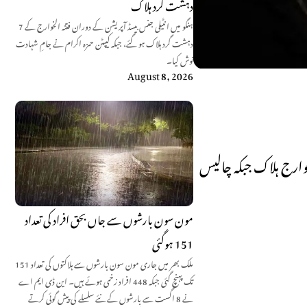
دہشت گرد ہلاک
ہنگو میں انٹیلی جنس بیسڈ آپریشن کے دوران فتنہ الخوارج کے 7
دہشت گرد ہلاک ہو گئے، جبکہ کیپٹن حمزہ اکرام نے جامِ شہادت
نوش کیا۔
August 8, 2026
خوارج ہلاک جبکہ چالیس
مون سون بارشوں سے جاں بحق افراد کی تعداد
151 ہوگئی
ملک بھر میں جاری مون سون بارشوں سے ہلاکتوں کی تعداد 151
تک پہنچ گئی جبکہ 448 افراد زخمی ہوئے ہیں۔ این ڈی ایم اے
نے 8 اگست سے بارشوں کے نئے سلسلے کی پیش گوئی کرتے