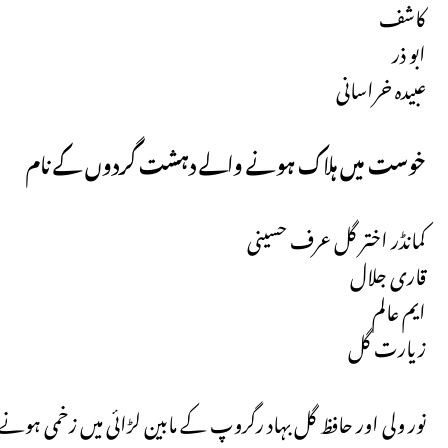
⁠ کاشف
⁠ ابو ذر
عبیدہ خراسانی
خوست میں ہلاک ہونے والے دہشت گردوں کے نام
کمانڈر اختر گل عرف حسینی
⁠ قاری جلال
⁠ ایم عالم
⁠ زیارت گل
نور ولی اور حافظ گل بہاد رگروپ کے مابین لڑائی میں زخمی ہ