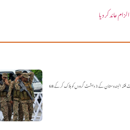
زام عائد کر دیا
سیکیورٹی فورسز نے بلوچستان کے علاقے کمبیلہ اور عاصم آباد میں آپریشن رَد الفتنہ 3 کے تحت فتنہ الہندوستان کے 3 دہشت گردوں کو ہلاک کر کے 68