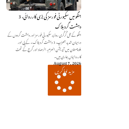
ہنگو میں سکیورٹی فورسز کی بڑی کارروائی، 3
دہشت گرد ہلاک
ہنگو کے تل گُرگُری روڈ پر سکیورٹی فورسز اور دہشت گردوں کے
درمیان شدید جھڑپ، 3 دہشت گرد ہلاک۔ کے پی اور
بلوچستان میں آپریشن العزم، الرصاد اور گرج کے تحت
کارروائیاں جاری ہیں۔
August 7, 2026
مزید لوڈ کریں