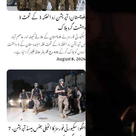
بلوچستان: آپریشن رَد الفتنہ 3 کے تحت 3
دہشت گرد ہلاک
سیکیورٹی فورسز نے بلوچستان کے علاقے کمبیلہ اور عاصم آباد
میں آپریشن رَد الفتنہ 3 کے تحت فتنہ الہندوستان کے 3 دہشت
گردوں کو ہلاک کر کے 68 مربع کلو میٹر علاقہ کلیئر کرا لیا ہے۔
August 8, 2026
ہنگو: سکیورٹی فورسز کا انٹیلی جنس بیسڈ آپریشن، 7