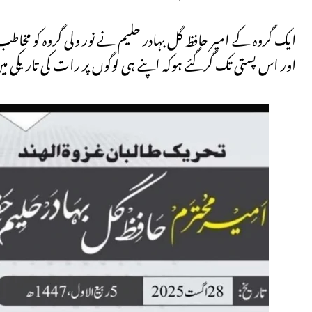
ایک گروہ کے امیر حافظ گل بہادر حلیم نے نور ولی گروہ کو مخا
اور اس پستی تک گرگئے ہوکہ اپنے ہی لوگوں پر رات کی تاریکی م