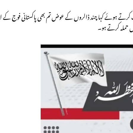
طب کرتے ہوئے کہا چند ڈالروں کے عوض تم بھی پاکستانی فوج کے ایم
یں حملہ کرتے ہو۔