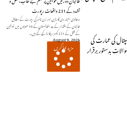
طالبان دور میں خواتین پر ظلم بے نقاب، قتل و
تشدد کے 231 واقعات رپورٹ
برطانوی اخبار دی گارڈین اور زن ٹائمز کی رپورٹ کے مطابق
طالبان کے اقتدار کے بعد افغانستان کے 10 صوبوں میں خواتین
کے قتل کے 231 کیسز ریکارڈ کیے گئے ہیں۔
سپتال کی عمارت کی
August 9, 2026
مزید لوڈ کریں
والات بدستور برقرار