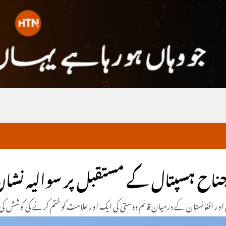
جناح ہسپتال کے مستقبل پر سوالیہ نشان
کستان اور افغانستان کے درمیان قائم دوستی کی ایک اور علامت کو ختم کرنے کی کوشش 