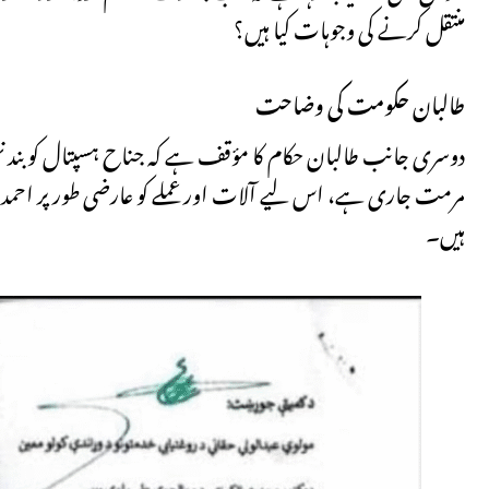
منتقل کرنے کی وجوہات کیا ہیں؟
طالبان حکومت کی وضاحت
دوسری جانب طالبان حکام کا مؤقف ہے کہ جناح ہسپتال کو بند نہ
مرمت جاری ہے، اس لیے آلات اور عملے کو عارضی طور پر احمد شا
ہیں۔