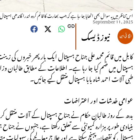
اس تناظر میں یہ سوال بھی اٹھایا جا رہا ہے کہ جب بھارت کا قائم کردہ اندرا گاندھی ہسپت
September 11, 2025
نیوز ڈیسک
کابل میں قائم محمد علی جناح ہسپتال ایک بار پھر خبروں کی زینت 
ہسپتال میں ضم کیا جا رہا ہے۔ اطلاعات کے مطابق طالبان وزا
طبی آلات احمد شاہ بابا ہسپتال منتقل کیے جائیں۔
عوامی خدشات اور اعتراضات
بدھ کے روز طالبان حکام نے جناح ہسپتال کے آلات منتقل کرن
بنیادی طور پر ہزارہ کمیونٹی سے تعلق رکھتا ہے، جنہوں نے جناح 
ہسپتال کو نقصان پہنچ سکتا ہے اور علاج معالجے کی سہولیات مت