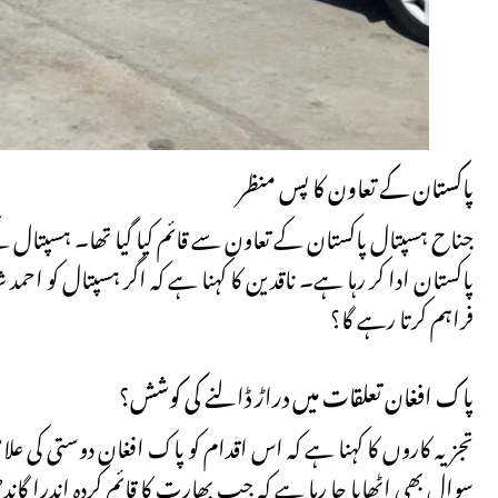
پاکستان کے تعاون کا پس منظر
جناح ہسپتال پاکستان کے تعاون سے قائم کیا گیا تھا۔ ہسپتال کے
پاکستان ادا کر رہا ہے۔ ناقدین کا کہنا ہے کہ اگر ہسپتال کو احمد ش
فراہم کرتا رہے گا؟
پاک افغان تعلقات میں دراڑ ڈالنے کی کوشش؟
تجزیہ کاروں کا کہنا ہے کہ اس اقدام کو پاک افغان دوستی کی علام
سوال بھی اٹھایا جا رہا ہے کہ جب بھارت کا قائم کردہ اندرا گا