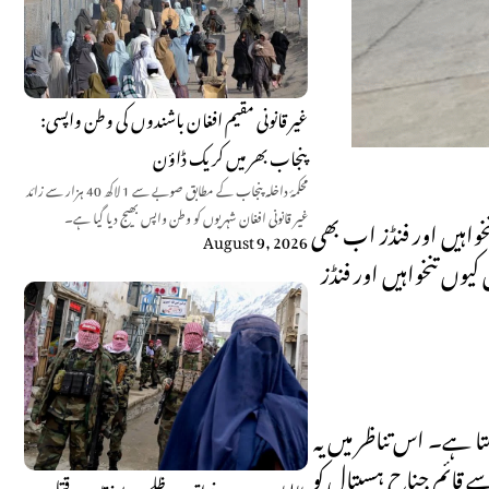
غیر قانونی مقیم افغان باشندوں کی وطن واپسی:
پنجاب بھر میں کریک ڈاؤن
محکمۂ داخلہ پنجاب کے مطابق صوبے سے 1 لاکھ 40 ہزار سے زائد
غیر قانونی افغان شہریوں کو وطن واپس بھیج دیا گیا ہے۔
خواہیں اور فنڈز اب بھی
August 9, 2026
 کیوں تنخواہیں اور فنڈز
تا ہے۔ اس تناظر میں یہ
سے قائم جناح ہسپتال کو