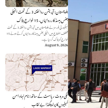
بلوچستان: آپریشن ردالفتنہ 3 کے تحت انٹیلی
جنس بیسڈ کارروائیاں، 15 خوارج ہلاک
سیکیورٹی فورسز نے بلوچستان میں آپریشن ردالفتنہ 3 کے تحت
مختلف اضلاع میں انٹیلی جنس بیسڈ کارروائیاں کرتے ہوئے 15
خوارج کو ہلاک کر دیا ہے۔
August 9, 2026
لکی مروت ریاست کے ساتھ: نام نہاد امن
کمیٹیوں کا پراپیگنڈا بے نقاب