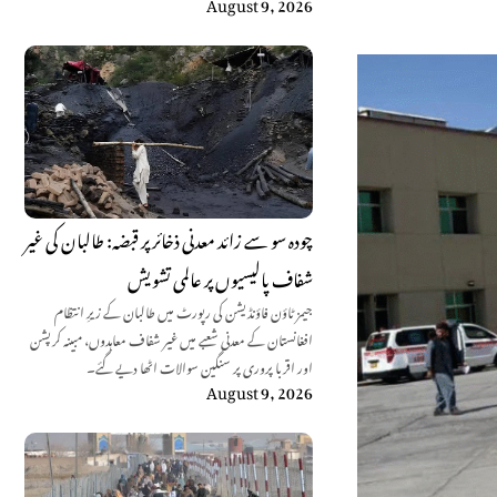
August 9, 2026
چودہ سو سے زائد معدنی ذخائر پر قبضہ: طالبان کی غیر
شفاف پالیسیوں پر عالمی تشویش
جیمز ٹاؤن فاؤنڈیشن کی رپورٹ میں طالبان کے زیرِ انتظام
افغانستان کے معدنی شعبے میں غیر شفاف معاہدوں، مبینہ کرپشن
اور اقربا پروری پر سنگین سوالات اٹھا دیے گئے۔
August 9, 2026