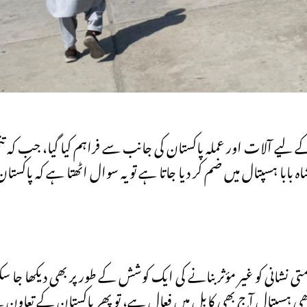
 لیے آلات اور عملہ پاکستان کی جانب سے فراہم کیا گیا، جب کہ تن
اہ بابا ہسپتال میں ضم کر دیا جاتا ہے تو یہ سوال اٹھتا ہے کہ پاکستان
تی نشانی کو غیر مؤثر بنانے کی ایک کوشش کے طور پر بھی دیکھا جا سک
ندھی ہسپتال آج بھی کابل میں فعال ہے، تو پھر پاکستان کے تعاون 