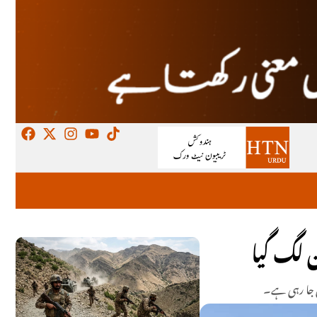
 لگ گیا
کی جا رہی ہے۔