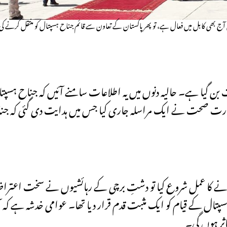
ال آج بھی کابل میں فعال ہے، تو پھر پاکستان کے تعاون سے قائم جناح ہسپتال کو منتقل کرنے کی 
بن گیا ہے۔ حالیہ دنوں میں یہ اطلاعات سامنے آئیں کہ جناح ہسپتال 
رت صحت نے ایک مراسلہ جاری کیا جس میں ہدایت دی گئی کہ جناح 
ے کا عمل شروع کیا تو دشتِ برچی کے رہائشیوں نے سخت اعتراض
ہسپتال کے قیام کو ایک مثبت قدم قرار دیا تھا۔ عوامی خدشہ ہے کہ 
اثر ہوں گی۔