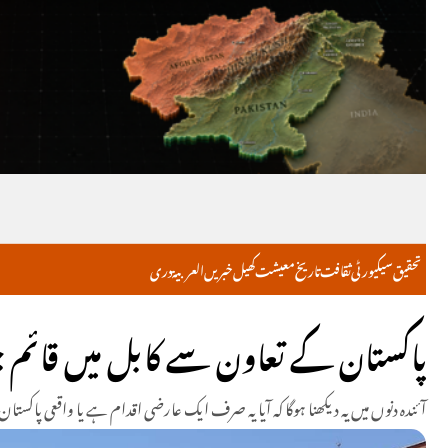
تحقیق
سیکیورٹی
ثقافت
تاریخ
معیشت
کھیل
خبریں
العربية
دری
پاکستان کے تعاون سے کابل میں قائم 
آئندہ دنوں میں یہ دیکھنا ہوگا کہ آیا یہ صرف ایک عارضی اقدام ہے یا واقعی پا