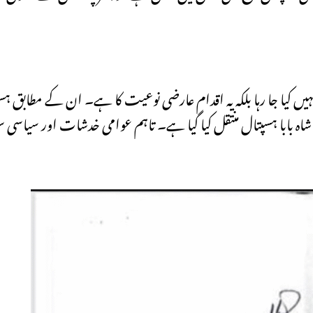
یں کیا جا رہا بلکہ یہ اقدام عارضی نوعیت کا ہے۔ ان کے مطابق ہ
ہ بابا ہسپتال منتقل کیا گیا ہے۔ تاہم عوامی خدشات اور سیاسی س