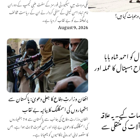
لکی مروت میں سیکیورٹی فورسز کے مفت طبی کیمپ کے دوران
نام نہاد امن کمیٹی کے منفی کردار نے ان کے ریاست مخالف
وجوہات کیا ہیں؟
پراپیگنڈے کو بے نقاب کر دیا ہے۔
August 9, 2026
کو احمد شاہ بابا
ہسپتال کا عملہ اور
افغان وزارتِ دفاع کا جعلی دعویٰ: پاکستان سے
ہتھیاروں کی اسمگلنگ کا بیانیہ بے نقاب
ات کیے۔ یہ علاقہ
افغان وزارتِ دفاع کی جانب سے پاکستان سے 74 ہتھیاروں
آلات کی منتقلی سے
کی اسمگلنگ کا دعویٰ بے بنیاد اور من گھڑت ثابت ہوا ہے، جس
کا مقصد اپنی اندرونی ناکامیوں کو چھپانا ہے۔