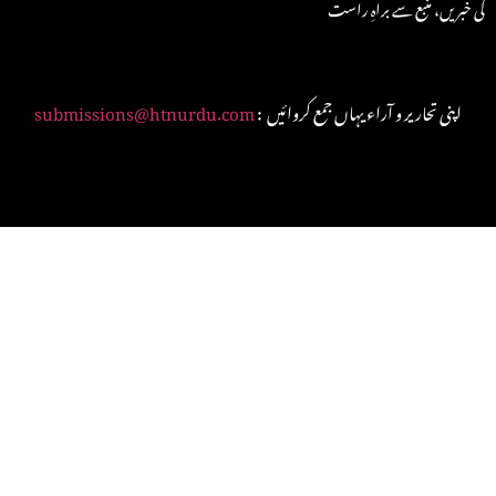
کی خبریں، منبع سے براہِ راست
: اپنی تحاریر و آراء یہاں جمع کروائیں
submissions@htnurdu.com