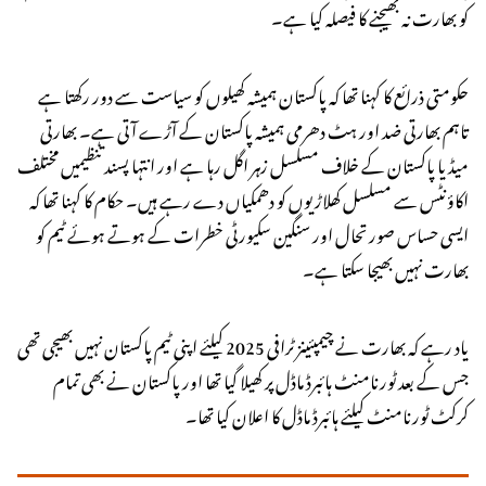
کو بھارت نہ بھیجنے کا فیصلہ کیا ہے۔
حکومتی ذرائع کا کہنا تھا کہ پاکستان ہمیشہ کھیلوں کو سیاست سے دور رکھتا ہے
تاہم بھارتی ضد اور ہٹ دھرمی ہمیشہ پاکستان کے آڑے آتی ہے۔ بھارتی
میڈیا پاکستان کے خلاف مسلسل زہر اگل رہا ہے اور انتہا پسند تنظیمیں مختلف
اکاؤنٹس سے مسلسل کھلاڑیوں کو دھمکیاں دے رہے ہیں۔ حکام کا کہنا تھا کہ
ایسی حساس صورتحال اور سنگین سکیورٹی خطرات کے ہوتے ہوئے ٹیم کو
بھارت نہیں بھیجا سکتا ہے۔
یاد رہے کہ بھارت نے چیمپئینز ٹرافی 2025 کیلئے اپنی ٹیم پاکستان نہیں بھیجی تھی
جس کے بعد ٹورنامنٹ ہائبرڈ ماڈل پر کھیلا گیا تھا اور پاکستان نے بھی تمام
کرکٹ ٹورنامنٹ کیلئے ہائبرڈ ماڈل کا اعلان کیا تھا۔