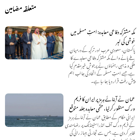
متعلقہ مضامین
مکہ مشترکہ دفاعی معاہدہ: امتِ مسلمہ میں
خوشی کی لہر
پاکستان، سعودی عرب اور ترکیہ کے درمیان
طے پانے والے مکہ مشترکہ دفاعی معاہدے کا
ملکی و مذہبی رہنماؤں نے پرجوش خیرمقدم کیا
ہے، جسے امتِ مسلمہ کے اتحاد کی جانب اہم
پیش رفت قرار دیا جا رہا ہے۔
عمان نے آبنائے ہرمز پر ایران کا فریم
ورک منظور کرلیا، حتمی معاہدہ جلد متوقع
ایرانی حکام کے مطابق عمان نے آبنائے ہرمز
کے فریم ورک آف انڈراسٹینڈنگ پر رضامندی
ظاہر کر دی ہے، جس سے تجارتی جہاز رانی کی
بحالی کا راستہ ہموار ہو رہا ہے۔