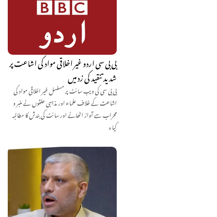
بی بی سی اردو غیر اخلاقی مواد کی اشاعت پر
شدید تنقید کی زد میں
بی بی سی کی ویب سائٹ پر مسلسل غیر اخلاقی مواد کی
اشاعت کے خلاف علماء اور مذہبی حلقوں نے منبر و
محراب سے آواز اٹھانے اور سائٹ کی بندش کا مطالبہ
کیا ہ