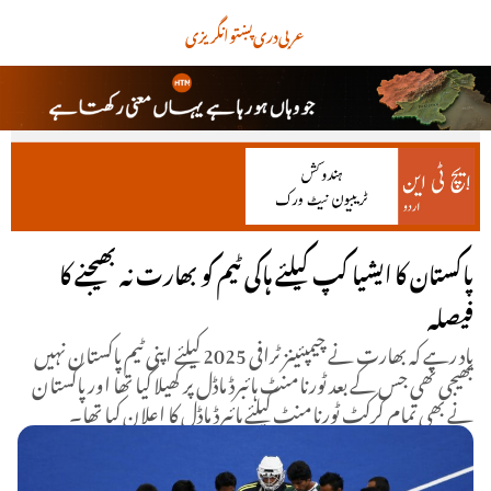
عربی
دری
پښتو
انگریزی
پاکستان کا ایشیا کپ کیلئے ہاکی ٹیم کو بھارت نہ بھیجنے کا
فیصلہ
یاد رہے کہ بھارت نے چیمپئینز ٹرافی 2025 کیلئے اپنی ٹیم پاکستان نہیں
بھیجی تھی جس کے بعد ٹورنامنٹ ہائبرڈ ماڈل پر کھیلا گیا تھا اور پاکستان
نے بھی تمام کرکٹ ٹورنامنٹ کیلئے ہائبرڈ ماڈل کا اعلان کیا تھا۔