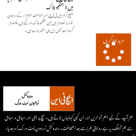
میں 3 جنگجو ہلاک
ضلع کرم میں ٹی ٹی پی اور جماعت الاحرار کے درمیان
خونریز تصادم میں تین جنگجو ہلاک ہو گئے ہیں، کالعدم
گروہ اب آپس میں ہی الجھ پڑے ہیں۔
مزید لوڈ کریں
ہم آپ کے لیے اہم آوازیں اور ان کہی کہانیاں لاتے ہیں۔ سچ پر مبنی اور سیاق و سباق
سے ہم آہنگ، یہ ہے روایتی طرزسے جدا صحافت۔ ہندوکش ٹریبون نیٹ ورک | سرحد پار