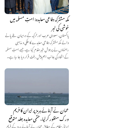
مکہ مشترکہ دفاعی معاہدہ: امتِ مسلمہ میں
خوشی کی لہر
پاکستان، سعودی عرب اور ترکیہ کے درمیان طے پانے
والے مکہ مشترکہ دفاعی معاہدے کا ملکی و مذہبی
رہنماؤں نے پرجوش خیرمقدم کیا ہے، جسے امتِ مسلمہ
کے اتحاد کی جانب اہم پیش رفت قرار دیا جا رہا ہے۔
عمان نے آبنائے ہرمز پر ایران کا فریم
ورک منظور کرلیا، حتمی معاہدہ جلد متوقع
ایرانی حکام کے مطابق عمان نے آبنائے ہرمز کے فریم