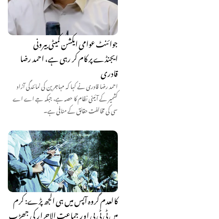
جوائنٹ عوامی ایکشن کمیٹی بیرونی
ایجنڈے پر کام کر رہی ہے، احمد رضا
قادری
احمد رضا قادری نے کہا کہ مہاجرین کی نمائندگی آزاد
کشمیر کے آئینی نظام کا حصہ ہے، جبکہ جے اے اے
سی کی مخالفت حقائق کے منافی ہے۔
کالعدم گروہ آپس میں ہی الجھ پڑے: کرم
میں ٹی ٹی پی اور جماعت الاحرار کی جھڑپ