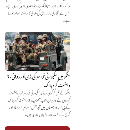
ورک آف انڈراسٹینڈنگ پر رضامندی ظاہر کر دی ہے،
جس سے تجارتی جہاز رانی کی بحالی کا راستہ ہموار ہو رہا
ہے۔
ہنگو میں سکیورٹی فورسز کی بڑی کارروائی، 3
دہشت گرد ہلاک
ہنگو کے تل گُرگُری روڈ پر سکیورٹی فورسز اور دہشت
گردوں کے درمیان شدید جھڑپ، 3 دہشت گرد ہلاک۔
کے پی اور بلوچستان میں آپریشن العزم، الرصاد اور
گرج کے تحت کارروائیاں جاری ہیں۔