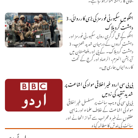
ہنگو میں سکیورٹی فورسز کی بڑی کارروائی، 3
دہشت گرد ہلاک
ہنگو کے تل گُرگُری روڈ پر سکیورٹی فورسز اور
دہشت گردوں کے درمیان شدید جھڑپ، 3
دہشت گرد ہلاک۔ کے پی اور بلوچستان میں
آپریشن العزم، الرصاد اور گرج کے تحت
کارروائیاں جاری ہیں۔
بی بی سی اردو غیر اخلاقی مواد کی اشاعت پر
شدید تنقید کی زد میں
بی بی سی کی ویب سائٹ پر مسلسل غیر اخلاقی
مواد کی اشاعت کے خلاف علماء اور مذہبی
حلقوں نے منبر و محراب سے آواز اٹھانے اور
سائٹ کی بندش کا مطالبہ کیا ہ
رائے دیں