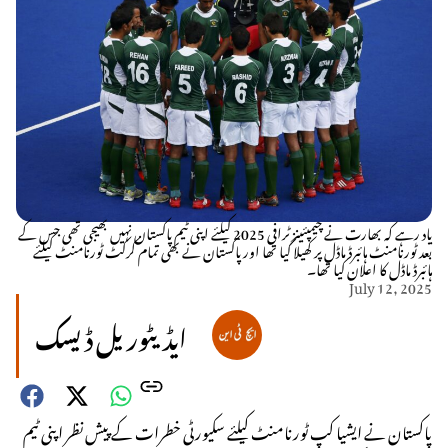
یاد رہے کہ بھارت نے چیمپئینز ٹرافی 2025 کیلئے اپنی ٹیم پاکستان نہیں بھیجی تھی جس کے
بعد ٹورنامنٹ ہائبرڈ ماڈل پر کھیلا گیا تھا اور پاکستان نے بھی تمام کرکٹ ٹورنامنٹ کیلئے
ہائبرڈ ماڈل کا اعلان کیا تھا۔
July 12, 2025
ایڈیٹوریل ڈیسک
پاکستان نے ایشیا کپ ٹورنامنٹ کیلئے سکیورٹی خطرات کے پیش نظر اپنی ٹیم