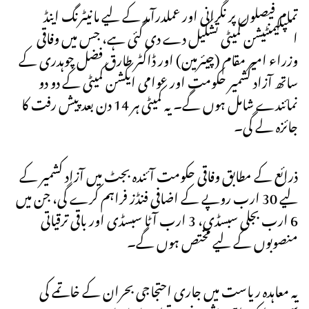
تمام فیصلوں پر نگرانی اور عملدرآمد کے لیے مانیٹرنگ اینڈ
امپلیمنٹیشن کمیٹی تشکیل دے دی گئی ہے، جس میں وفاقی
وزراء امیر مقام (چیئرمین) اور ڈاکٹر طارق فضل چوہدری کے
ساتھ آزاد کشمیر حکومت اور عوامی ایکشن کمیٹی کے دو دو
نمائندے شامل ہوں گے۔ یہ کمیٹی ہر 14 دن بعد پیش رفت کا
جائزہ لے گی۔
ذرائع کے مطابق وفاقی حکومت آئندہ بجٹ میں آزاد کشمیر کے
لیے 30 ارب روپے کے اضافی فنڈز فراہم کرے گی، جن میں
6 ارب بجلی سبسڈی، 3 ارب آٹا سبسڈی اور باقی ترقیاتی
منصوبوں کے لیے مختص ہوں گے۔
یہ معاہدہ ریاست میں جاری احتجاجی بحران کے خاتمے کی