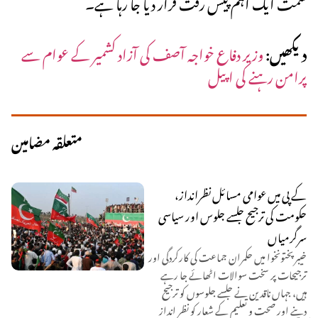
سمت ایک اہم پیش رفت قرار دیا جا رہا ہے۔
دیکھیں:
وزیر دفاع خواجہ آصف کی آزاد کشمیر کے عوام سے
پرامن رہنے کی اپیل
متعلقہ مضامین
کے پی میں عوامی مسائل نظرانداز،
حکومت کی ترجیح جلسے جلوس اور سیاسی
سرگرمیاں
خیبر پختونخوا میں حکمران جماعت کی کارکردگی اور
ترجیحات پر سخت سوالات اٹھائے جا رہے
ہیں، جہاں ناقدین نے جلسے جلوسوں کو ترجیح
دینے اور صحت و تعلیم کے شعار کو نظر انداز