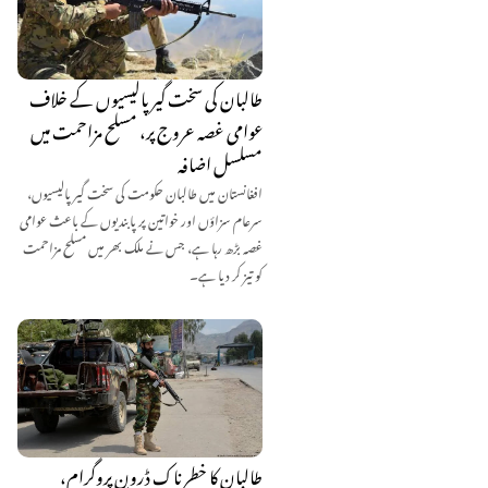
طالبان کی سخت گیر پالیسیوں کے خلاف
عوامی غصہ عروج پر، مسلح مزاحمت میں
مسلسل اضافہ
افغانستان میں طالبان حکومت کی سخت گیر پالیسیوں،
سرعام سزاؤں اور خواتین پر پابندیوں کے باعث عوامی
غصہ بڑھ رہا ہے، جس نے ملک بھر میں مسلح مزاحمت
کو تیز کر دیا ہے۔
طالبان کا خطرناک ڈرون پروگرام،