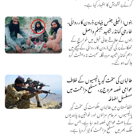
کرنے پر تشویش کا اظہار کیا ہے۔
بنوں: انٹیلی جنس بنیاد پر ڈرون کارروائی،
خارجی کمانڈر جیمید جہنم واصل
بنوں کے علاقے جانی خیل میں خوارج کے
ٹھکانے پر کی گئی ڈرون کارروائی کے نتیجے میں
اہم کمانڈر جیمید سرہ بنگلہ سمیت 2 دہشت گرد
ہلاک ہو گئے۔
طالبان کی سخت گیر پالیسیوں کے خلاف
عوامی غصہ عروج پر، مسلح مزاحمت میں
مسلسل اضافہ
افغانستان میں طالبان حکومت کی سخت گیر
پالیسیوں، سرعام سزاؤں اور خواتین پر پابندیوں
کے باعث عوامی غصہ بڑھ رہا ہے، جس نے
ملک بھر میں مسلح مزاحمت کو تیز کر دیا ہے۔