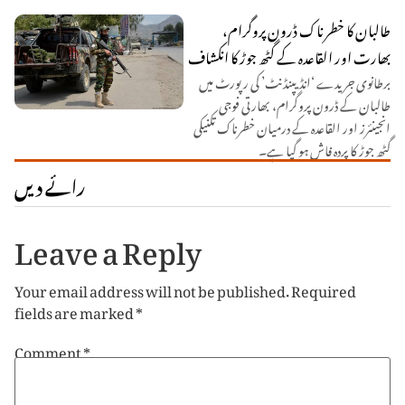
طالبان کا خطرناک ڈرون پروگرام،
بھارت اور القاعدہ کے گٹھ جوڑ کا انکشاف
برطانوی جریدے ‘انڈیپنڈنٹ’ کی رپورٹ میں
طالبان کے ڈرون پروگرام، بھارتی فوجی
انجینئرز اور القاعدہ کے درمیان خطرناک تکنیکی
گٹھ جوڑ کا پردہ فاش ہو گیا ہے۔
رائے دیں
Leave a Reply
Your email address will not be published.
Required
fields are marked
*
Comment
*