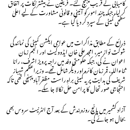
کامیابی کے قریب پہنچ گئے۔ فریقین نے بیشتر نکات پر اتفاق
کر لیا، جبکہ چند امور کو آئینی و قانونی مشاورت کے لیے اعلیٰ
سطحی کمیٹی کے سپرد کر دیا گیا ہے۔
ذرائع کے مطابق مذاکرات میں عوامی ایکشن کمیٹی کی نمائندگی
شوکت نواز میر، امجد علی خان ایڈووکیٹ اور انجم زمان
اعوان نے کی، جبکہ حکومتی وفد میں راجہ پرویز اشرف، رانا
ثناءاللہ، قمر زمان کائرہ اور دیگر شامل تھے۔ وزیراعظم شہباز
شریف کی ہدایت پر یہ کمیٹی براہِ راست مظفرآباد پہنچی تھی تاکہ
احتجاجی صورتحال کا پرامن حل نکالا جا سکے۔
آزاد کشمیر میں پانچ روزہ بندش کے بعد آج انٹرنیٹ سروس بھی
بحال ہو جائے گی۔