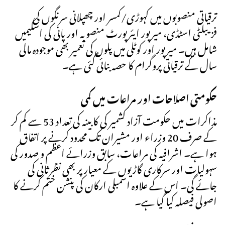
ترقیاتی منصوبوں میں کہوڑی/کمسر اور چھپلانی سرنگوں کی
فزیبلٹی اسٹڈی، میرپور ایئرپورٹ منصوبہ اور پانی کی اسکیمیں
شامل ہیں۔ میرپور اور کوٹلی میں پلوں کی تعمیر بھی موجودہ مالی
سال کے ترقیاتی پروگرام کا حصہ بنائی گئی ہے۔
حکومتی اصلاحات اور مراعات میں کمی
مذاکرات میں حکومت آزاد کشمیر کی کابینہ کی تعداد 53 سے کم کر
کے صرف 20 وزراء اور مشیران تک محدود کرنے پر اتفاق
ہوا ہے۔ اشرافیہ کی مراعات، سابق وزرائے اعظم و صدور کی
سہولیات اور سرکاری گاڑیوں کے معیار پر بھی نظرثانی کی
جائے گی۔ اس کے علاوہ اسمبلی ارکان کی پنشن ختم کرنے کا
اصولی فیصلہ کیا گیا ہے۔