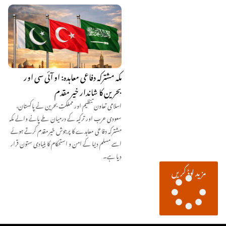
مکہ مشترکہ دفاعی معاہدہ: او آئی سی اور
بحرین کا شاندار خیر مقدم
اسلامی تعاون تنظیم اور مملکتِ بحرین نے پاکستان،
سعودی عرب اور ترکیہ کے درمیان طے پانے والے مکہ
مشترکہ دفاعی معاہدے کا پرجوش خیرمقدم کرتے ہوئے
اسے مسلم دنیا کے امن و استحکام کا بنیادی ستون قرار
دیا ہے۔
مزید لوڈ کریں