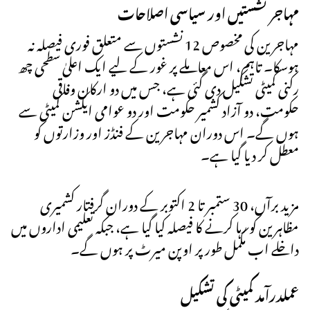
مہاجر نشستیں اور سیاسی اصلاحات
مہاجرین کی مخصوص 12 نشستوں سے متعلق فوری فیصلہ نہ
ہوسکا۔ تاہم، اس معاملے پر غور کے لیے ایک اعلیٰ سطحی چھ
رکنی کمیٹی تشکیل دی گئی ہے، جس میں دو ارکان وفاقی
حکومت، دو آزاد کشمیر حکومت اور دو عوامی ایکشن کمیٹی سے
ہوں گے۔ اس دوران مہاجرین کے فنڈز اور وزارتوں کو
معطل کر دیا گیا ہے۔
مزید برآں، 30 ستمبر تا 2 اکتوبر کے دوران گرفتار کشمیری
مظاہرین کو رہا کرنے کا فیصلہ کیا گیا ہے، جبکہ تعلیمی اداروں میں
داخلے اب مکمل طور پر اوپن میرٹ پر ہوں گے۔
عملدرآمد کمیٹی کی تشکیل