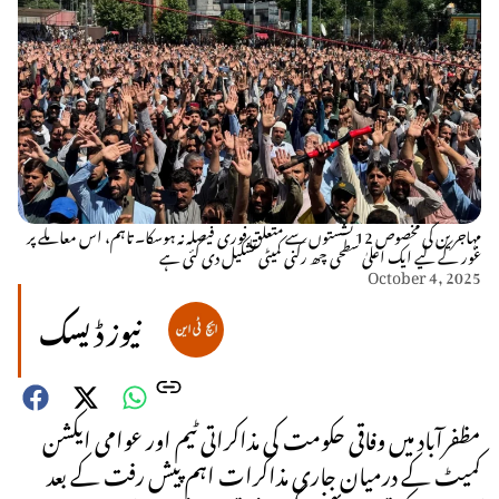
مہاجرین کی مخصوص 12 نشستوں سے متعلق فوری فیصلہ نہ ہوسکا۔ تاہم، اس معاملے پر
غور کے لیے ایک اعلیٰ سطحی چھ رکنی کمیٹی تشکیل دی گئی ہے
October 4, 2025
نیوز ڈیسک
مظفرآباد میں وفاقی حکومت کی مذاکراتی ٹیم اور عوامی ایکشن
کمیٹ کے درمیان جاری مذاکرات اہم پیش رفت کے بعد