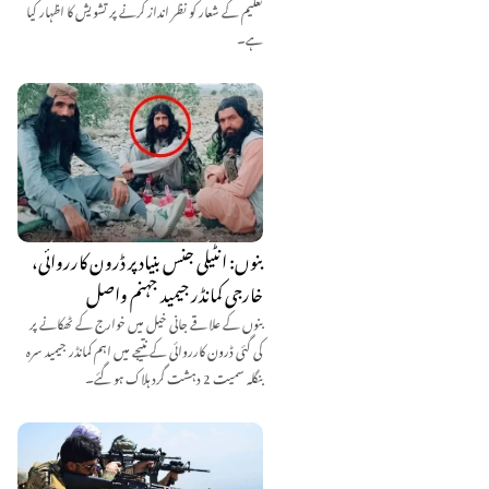
تعلیم کے شعار کو نظر انداز کرنے پر تشویش کا اظہار کیا
ہے۔
بنوں: انٹیلی جنس بنیاد پر ڈرون کارروائی،
خارجی کمانڈر جیمید جہنم واصل
بنوں کے علاقے جانی خیل میں خوارج کے ٹھکانے پر
کی گئی ڈرون کارروائی کے نتیجے میں اہم کمانڈر جیمید سرہ
بنگلہ سمیت 2 دہشت گرد ہلاک ہو گئے۔