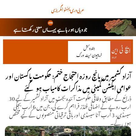
عربی
دری
پښتو
انگریزی
آزاد کشمیر میں پانچ روزہ احتجاج ختم: حکومت پاکستان اور
عوامی ایکشن کمیٹی میں مذاکرات کامیاب ہو گئے
ذرائع کے مطابق وفاقی حکومت آئندہ بجٹ میں آزاد کشمیر کے لیے 30
ارب روپے کے اضافی فنڈز فراہم کرے گی، جن میں 6 ارب بجلی
سبسڈی، 3 ارب آٹا سبسڈی اور باقی ترقیاتی منصوبوں کے لیے مختص
ہوں گے۔