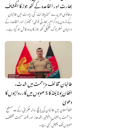
بھارت اور القاعدہ کے گٹھ جوڑ کا انکشاف
برطانوی جریدے ‘انڈیپنڈنٹ’ کی رپورٹ میں طالبان
کے ڈرون پروگرام، بھارتی فوجی انجینئرز اور القاعدہ کے
درمیان خطرناک تکنیکی گٹھ جوڑ کا پردہ فاش ہو گیا ہے۔
طالبان مخالف مزاحمت میں شدت،
افغان یونائیٹڈ کا 5 صوبوں میں کارروائیوں کا
دعویٰ
افغانستان میں طالبان کی پانچ سالہ حکمرانی کے بعد مسلح
مزاحمت بدخشاں، پنجشیر، قندھار اور ہلمند سمیت مختلف
صوبوں تک پھیل گئی ہے۔