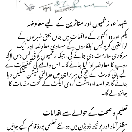
شہداء، زخمیوں اور متاثرین کے لیے معاوضہ
یکم اور دو اکتوبر کے واقعات میں جاں بحق شہریوں کے
لواحقین کو پولیس اہلکاروں کے مساوی معاوضہ اور ایک
سرکاری ملازمت دی جائے گی، جبکہ زخمیوں کو فی کس دس لاکھ
روپے کا معاوضہ ادا کیا جائے گا۔ اس واقعے کی تحقیقات کے
لیے ہائی کورٹ کے جج کی سربراہی میں عدالتی کمیشن تشکیل دیا
جائے گا جو انسداد دہشت گردی ایکٹ کے تحت مقدمات کا
جائزہ لے گا۔
تعلیم و صحت کے حوالے سے اقدامات
مظفرآباد اور پونچھ ڈویژن میں دو نئے تعلیمی بورڈ قائم کیے جائیں