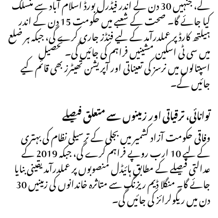
گے، جنہیں 30 دن کے اندر فیڈرل بورڈ اسلام آباد سے منسلک
کیا جائے گا۔ صحت کے شعبے میں حکومت 15 دن کے اندر
ہیلتھ کارڈ پر عملدرآمد کے لیے فنڈز جاری کرے گی، جبکہ ہر ضلع
میں سی ٹی اسکین مشینیں فراہم کی جائیں گی۔ تحصیل
اسپتالوں میں نرسز کی تعیناتی اور آپریشن تھیٹرز بھی قائم کیے
جائیں گے۔
توانائی، ترقیاتی اور زمینوں سے متعلق فیصلے
وفاقی حکومت آزاد کشمیر میں بجلی کے ترسیلی نظام کی بہتری
کے لیے 10 ارب روپے فراہم کرے گی، جبکہ 2019 کے
عدالتی فیصلے کے مطابق ہائیڈل منصوبوں پر عملدرآمد یقینی بنایا
جائے گا۔ منگلا ڈیم ریزنگ سے متاثرہ خاندانوں کی زمینیں 30
دن میں ریگولرائز کی جائیں گی۔