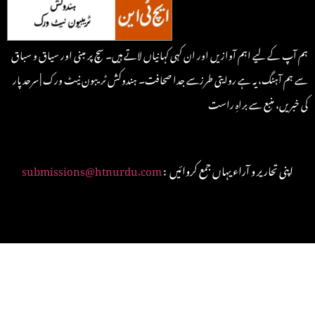
ہم آپ کے لیے اہم آوازیں اور ان کہی کہانیاں لاتے ہیں۔ سچ پر مبنی اور سیاق و سباق
سے ہم آہنگ، یہ ہے روایتی طرزسے جدا صحافت۔ ہندوکش ٹریبون نیٹ ورک | سرحد پار
کی خبریں، منبع سے براہِ راست
: اپنی تحاریر و آراء یہاں جمع کروائیں
submissions@htnurdu.com