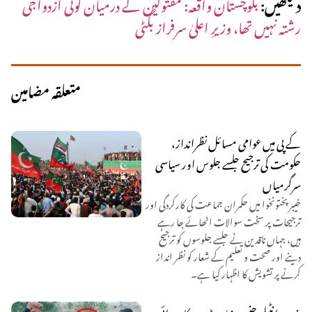
دیکھیں:
بلوچستان واقعہ: مقتولین کے درمیان کوئی ازدواجی
رشتہ نہیں تھا، وزیرِ اعلیٰ سرفراز بگٹی
متعلقہ مضامین
کے پی میں عوامی مسائل نظرانداز،
حکومت کی ترجیح جلسے جلوس اور سیاسی
سرگرمیاں
خیبر پختونخوا میں حکمران جماعت کی کارکردگی اور
ترجیحات پر سخت سوالات اٹھائے جا رہے
ہیں، جہاں ناقدین نے جلسے جلوسوں کو ترجیح
دینے اور صحت و تعلیم کے شعار کو نظر انداز
کرنے پر تشویش کا اظہار کیا ہے۔
بنوں: انٹیلی جنس بنیاد پر ڈرون کارروائی،