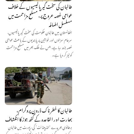
طالبان کی سخت گیر پالیسیوں کے خلاف
عوامی غصہ عروج پر، مسلح مزاحمت میں
مسلسل اضافہ
افغانستان میں طالبان حکومت کی سخت گیر پالیسیوں،
سرعام سزاؤں اور خواتین پر پابندیوں کے باعث عوامی
غصہ بڑھ رہا ہے، جس نے ملک بھر میں مسلح مزاحمت
کو تیز کر دیا ہے۔
طالبان کا خطرناک ڈرون پروگرام،
بھارت اور القاعدہ کے گٹھ جوڑ کا انکشاف
برطانوی جریدے ‘انڈیپنڈنٹ’ کی رپورٹ میں طالبان
کے ڈرون پروگرام، بھارتی فوجی انجینئرز اور القاعدہ کے