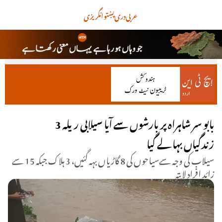
عربی
دری
پښتو
انگریزی
بابو سر شاہراہ پر بارشوں سے آیا سیلابی ریلہ 3
زندگیاں بہا لے گیا
سیلاب کی وجہ سےسیاحوں کی 8 گاڑیاں بہہ گئیں، 3 ہلاک جبکہ 15 سے
زائد افراد لاپتہ