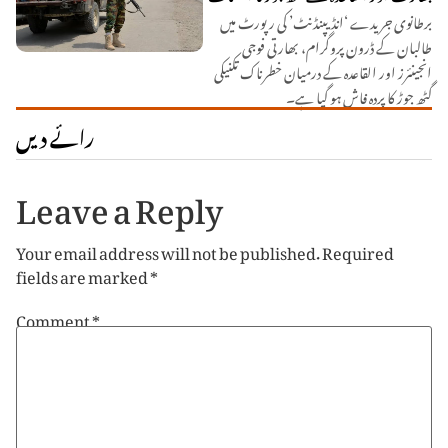
برطانوی جریدے ‘انڈیپنڈنٹ’ کی رپورٹ میں
طالبان کے ڈرون پروگرام، بھارتی فوجی
انجینئرز اور القاعدہ کے درمیان خطرناک تکنیکی
گٹھ جوڑ کا پردہ فاش ہو گیا ہے۔
رائے دیں
Leave a Reply
Your email address will not be published.
Required
fields are marked
*
Comment
*