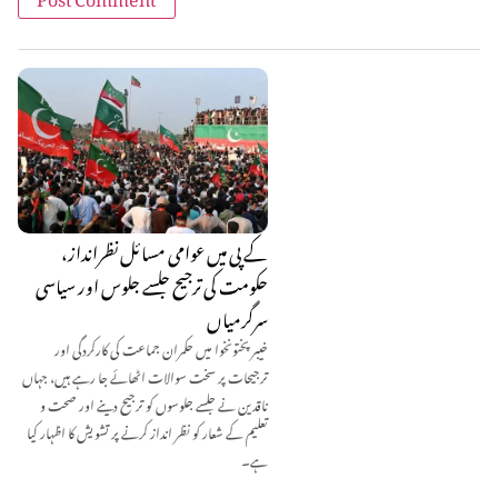
کے پی میں عوامی مسائل نظرانداز،
حکومت کی ترجیح جلسے جلوس اور سیاسی
سرگرمیاں
خیبر پختونخوا میں حکمران جماعت کی کارکردگی اور
ترجیحات پر سخت سوالات اٹھائے جا رہے ہیں، جہاں
ناقدین نے جلسے جلوسوں کو ترجیح دینے اور صحت و
تعلیم کے شعار کو نظر انداز کرنے پر تشویش کا اظہار کیا
ہے۔