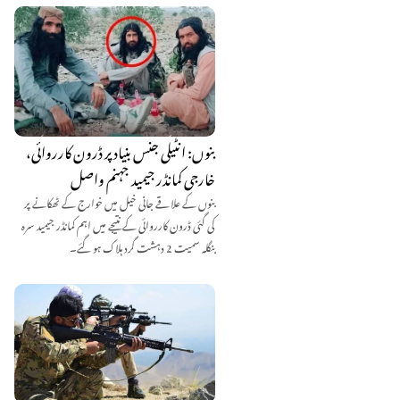
بنوں: انٹیلی جنس بنیاد پر ڈرون کارروائی،
خارجی کمانڈر جیمید جہنم واصل
بنوں کے علاقے جانی خیل میں خوارج کے ٹھکانے پر
کی گئی ڈرون کارروائی کے نتیجے میں اہم کمانڈر جیمید سرہ
بنگلہ سمیت 2 دہشت گرد ہلاک ہو گئے۔