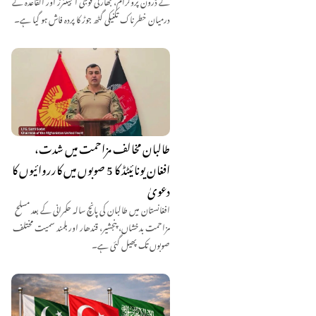
درمیان خطرناک تکنیکی گٹھ جوڑ کا پردہ فاش ہو گیا ہے۔
طالبان مخالف مزاحمت میں شدت،
افغان یونائیٹڈ کا 5 صوبوں میں کارروائیوں کا
دعویٰ
افغانستان میں طالبان کی پانچ سالہ حکمرانی کے بعد مسلح
مزاحمت بدخشاں، پنجشیر، قندھار اور ہلمند سمیت مختلف
صوبوں تک پھیل گئی ہے۔