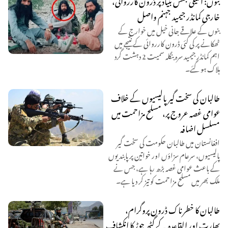
خارجی کمانڈر جیمید جہنم واصل
بنوں کے علاقے جانی خیل میں خوارج کے
ٹھکانے پر کی گئی ڈرون کارروائی کے نتیجے میں
اہم کمانڈر جیمید سرہ بنگلہ سمیت 2 دہشت گرد
ہلاک ہو گئے۔
طالبان کی سخت گیر پالیسیوں کے خلاف
عوامی غصہ عروج پر، مسلح مزاحمت میں
مسلسل اضافہ
افغانستان میں طالبان حکومت کی سخت گیر
پالیسیوں، سرعام سزاؤں اور خواتین پر پابندیوں
کے باعث عوامی غصہ بڑھ رہا ہے، جس نے
ملک بھر میں مسلح مزاحمت کو تیز کر دیا ہے۔
طالبان کا خطرناک ڈرون پروگرام،
بھارت اور القاعدہ کے گٹھ جوڑ کا انکشاف