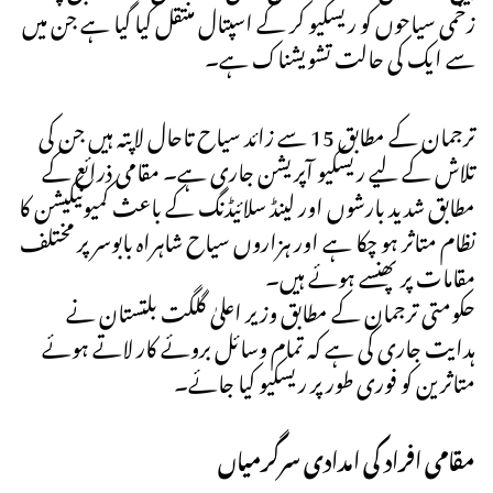
زخمی سیاحوں کو ریسکیو کر کے اسپتال منتقل کیا گیا ہے جن میں
سے ایک کی حالت تشویشناک ہے۔
ترجمان کے مطابق 15 سے زائد سیاح تاحال لاپتہ ہیں جن کی
تلاش کے لیے ریسکیو آپریشن جاری ہے۔ مقامی ذرائع کے
مطابق شدید بارشوں اور لینڈ سلائیڈنگ کے باعث کمیونیکیشن کا
نظام متاثر ہو چکا ہے اور ہزاروں سیاح شاہراہ بابوسر پر مختلف
مقامات پر پھنسے ہوئے ہیں۔
حکومتی ترجمان کے مطابق وزیر اعلیٰ گلگت بلتستان نے
ہدایت جاری کی ہے کہ تمام وسائل بروئے کار لاتے ہوئے
متاثرین کو فوری طور پر ریسکیو کیا جائے۔
مقامی افراد کی امدادی سرگرمیاں