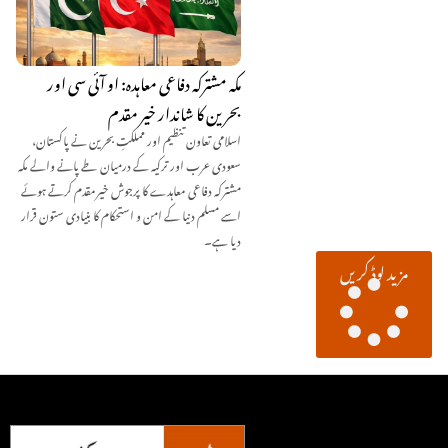
مکہ مشترکہ دفاعی معاہدہ: او آئی سی اور
بحرین کا شاندار خیر مقدم
اسلامی تعاون تنظیم اور مملکتِ بحرین نے پاکستان،
سعودی عرب اور ترکیہ کے درمیان طے پانے والے مکہ
مشترکہ دفاعی معاہدے کا پرجوش خیرمقدم کرتے ہوئے
اسے مسلم دنیا کے امن و استحکام کا بنیادی ستون قرار
دیا ہے۔
مزید لوڈ کریں