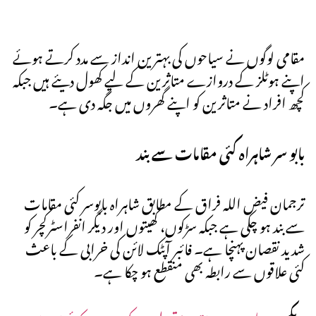
مقامی لوگوں نے سیاحوں کی بہترین انداز سے مدد کرتے ہوئے
اپنے ہوٹلز کے دروازے متاثرین کے لیے کھول دیئے ہیں جبکہ
کچھ افراد نے متاثرین کو اپنے گھروں میں جگہ دی ہے۔
بابو سر شاہراہ کئی مقامات سے بند
ترجمان فیض اللہ فراق کے مطابق شاہراہ بابوسر کئی مقامات
سے بند ہو چکی ہے جبکہ سڑکوں، کھیتوں اور دیگر انفراسٹرکچر کو
شدید نقصان پہنچا ہے۔ فائبر آپٹک لائن کی خرابی کے باعث
کئی علاقوں سے رابطہ بھی منقطع ہو چکا ہے۔