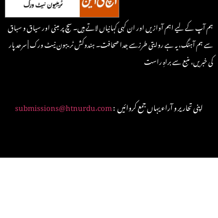
ہم آپ کے لیے اہم آوازیں اور ان کہی کہانیاں لاتے ہیں۔ سچ پر مبنی اور سیاق و سباق
سے ہم آہنگ، یہ ہے روایتی طرزسے جدا صحافت۔ ہندوکش ٹریبون نیٹ ورک | سرحد پار
کی خبریں، منبع سے براہِ راست
: اپنی تحاریر و آراء یہاں جمع کروائیں
submissions@htnurdu.com