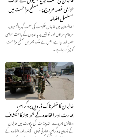
عوامی غصہ عروج پر، مسلح مزاحمت میں
مسلسل اضافہ
افغانستان میں طالبان حکومت کی سخت گیر پالیسیوں،
سرعام سزاؤں اور خواتین پر پابندیوں کے باعث عوامی
غصہ بڑھ رہا ہے، جس نے ملک بھر میں مسلح مزاحمت
کو تیز کر دیا ہے۔
طالبان کا خطرناک ڈرون پروگرام،
بھارت اور القاعدہ کے گٹھ جوڑ کا انکشاف
برطانوی جریدے ‘انڈیپنڈنٹ’ کی رپورٹ میں طالبان
کے ڈرون پروگرام، بھارتی فوجی انجینئرز اور القاعدہ کے