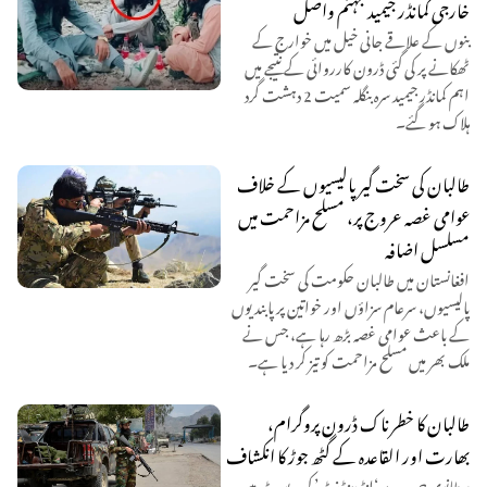
خارجی کمانڈر جیمید جہنم واصل
بنوں کے علاقے جانی خیل میں خوارج کے
ٹھکانے پر کی گئی ڈرون کارروائی کے نتیجے میں
اہم کمانڈر جیمید سرہ بنگلہ سمیت 2 دہشت گرد
ہلاک ہو گئے۔
طالبان کی سخت گیر پالیسیوں کے خلاف
عوامی غصہ عروج پر، مسلح مزاحمت میں
مسلسل اضافہ
افغانستان میں طالبان حکومت کی سخت گیر
پالیسیوں، سرعام سزاؤں اور خواتین پر پابندیوں
کے باعث عوامی غصہ بڑھ رہا ہے، جس نے
ملک بھر میں مسلح مزاحمت کو تیز کر دیا ہے۔
طالبان کا خطرناک ڈرون پروگرام،
بھارت اور القاعدہ کے گٹھ جوڑ کا انکشاف
برطانوی جریدے ‘انڈیپنڈنٹ’ کی رپورٹ میں