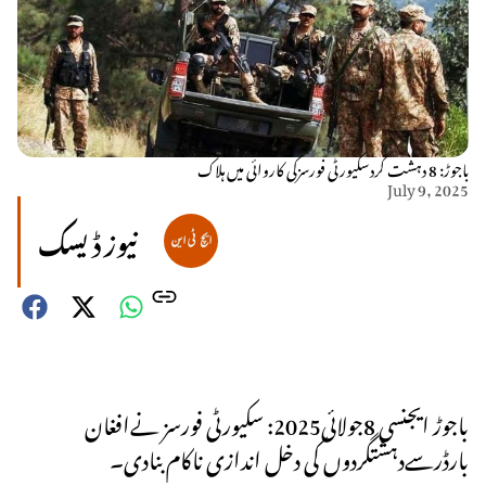
باجوڑ: 8 دہشت گردسکیورٹی فورسزکی کاروائی میں ہلاک
July 9, 2025
نیوز ڈیسک
باجوڑ ایجنسی 8جولائی2025: سکیورٹی فورسز نےافغان
بارڈرسےدہشتگردوں کی دخل اندازی ناکام بنادی۔