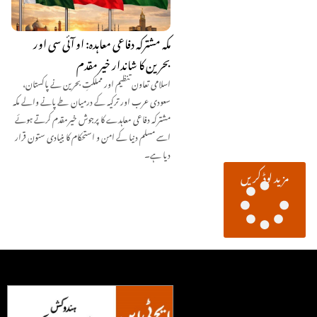
مکہ مشترکہ دفاعی معاہدہ: او آئی سی اور
بحرین کا شاندار خیر مقدم
اسلامی تعاون تنظیم اور مملکتِ بحرین نے پاکستان،
سعودی عرب اور ترکیہ کے درمیان طے پانے والے مکہ
مشترکہ دفاعی معاہدے کا پرجوش خیرمقدم کرتے ہوئے
اسے مسلم دنیا کے امن و استحکام کا بنیادی ستون قرار
دیا ہے۔
مزید لوڈ کریں