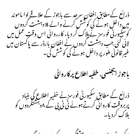
ذرائع کےمطابق افغان سرحد سے باجوڑ کے علاقے لوا ماموند
میں داخل ہونے کی کوشش کرنے والے 8 دہشت گردوں
کوسکیورٹی فورسز نےہلاک کر دیا، کارروائی اس وقت عمل میں
لائی گئی جب دہشت گردوں نے افغان بارڈر سے پاکستان میں
غیر قانونی طور پر داخل ہونے کی کوشش کی۔
باجوڑ ایجنسی
،
خفیہ اطلاع پرکاروائی
ذرائع کے مطابق سکیورٹی فورسزنے خفیہ اطلاع کی بنیاد
پربروقت کاروائی کرتےہوئے ٹی ٹی پی کے ۸دہشتگردوں کو
ہلاک کردیا۔