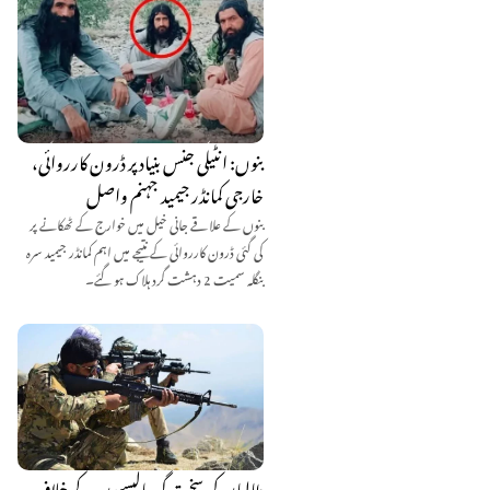
بنوں: انٹیلی جنس بنیاد پر ڈرون کارروائی،
خارجی کمانڈر جیمید جہنم واصل
بنوں کے علاقے جانی خیل میں خوارج کے ٹھکانے پر
کی گئی ڈرون کارروائی کے نتیجے میں اہم کمانڈر جیمید سرہ
بنگلہ سمیت 2 دہشت گرد ہلاک ہو گئے۔
طالبان کی سخت گیر پالیسیوں کے خلاف