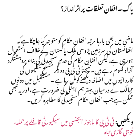
پاک۔افغان تعلقات پراثرانداز؟
ماضی میں بھی بارہا مرتبہ افغان حکام کومتوجہ کیاجاچکاہےکہ
افغانستان کی سرزمین پڑوسی ملک پاکستان کےخلاف استعمال
ہورہی ہے،لیکن افغان حکام کی عدم سنجیدگی کی بناء پردہشتگرد
آزاد گھوم رہےہیں۔نتیجتاً ٹی ٹی پی ودیگر مسلح تنظیموں کی
کاروائیوں میں اضافہ دیکھنےکومل رہاہے ۔مستقبل میں دونوں
ممالک کے درمیان بہتر ہم اہنگی کی ضرورت ہے،اور یہ تبھی
ممکن ہےجب افغان حکام سنجیدگی کا مطاہرہ کریں۔
دیکھیں:
ٹی ٹی پی کا باجوڑ ایجنسی میں سیکیورٹی قافلے پرحملہ،
فوجی گاڑی تباہ