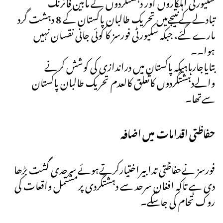
سکیورٹی اہلکاروں اور دہشتگردوں کے مابین فائرنگ
تبادلےکےنتیجےمیں تحریک طالبان پاکستان کے 8 دہشت گرد
مارے گئے، جبکہ سکیورٹی فورسز کا کوئی جانی نقسان نہیں
ہوا۔۔
بتایاجارہاہیکہ پاکستان میں دراندازی کی کوشش کرنے
والےدہشتگردوں کاتعلق کالعدم تحریک طالبان پاکستان
سےتھا۔
حفاظتی اقدامات میں اضافہ
فورسز نےحفاظتی تدابیراختیارکرتےہوئے سرحدی گشت بڑھا
دی ہے تاکہ افغان سرحد سے دہشتگردی پرمشتمل واقعات کی
روک تحام کی جاسکے۔