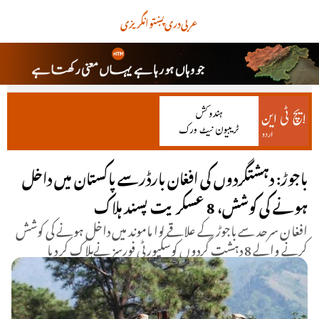
عربی
دری
پښتو
انگریزی
باجوڑ: دہشتگردوں کی افغان بارڈرسے پاکستان میں داخل
ہونے کی کوشش، 8 عسکریت پسند ہلاک
افغان سرحد سے باجوڑ کے علاقے لوا ماموند میں داخل ہونے کی کوشش
کرنے والے 8 دہشت گردوں کوسکیورٹی فورسز نےہلاک کر دیا