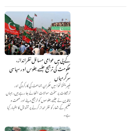
کے پی میں عوامی مسائل نظرانداز،
حکومت کی ترجیح جلسے جلوس اور سیاسی
سرگرمیاں
خیبر پختونخوا میں حکمران جماعت کی کارکردگی اور
ترجیحات پر سخت سوالات اٹھائے جا رہے ہیں، جہاں
ناقدین نے جلسے جلوسوں کو ترجیح دینے اور صحت و
تعلیم کے شعار کو نظر انداز کرنے پر تشویش کا اظہار کیا
ہے۔