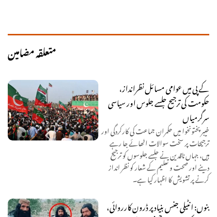
متعلقہ مضامین
کے پی میں عوامی مسائل نظرانداز،
حکومت کی ترجیح جلسے جلوس اور سیاسی
سرگرمیاں
خیبر پختونخوا میں حکمران جماعت کی کارکردگی اور
ترجیحات پر سخت سوالات اٹھائے جا رہے
ہیں، جہاں ناقدین نے جلسے جلوسوں کو ترجیح
دینے اور صحت و تعلیم کے شعار کو نظر انداز
کرنے پر تشویش کا اظہار کیا ہے۔
بنوں: انٹیلی جنس بنیاد پر ڈرون کارروائی،