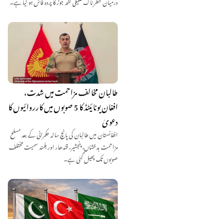
درمیان خطرناک تکنیکی گٹھ جوڑ کا پردہ فاش ہو گیا ہے۔
طالبان مخالف مزاحمت میں شدت،
افغان یونائیٹڈ کا 5 صوبوں میں کارروائیوں کا
دعویٰ
افغانستان میں طالبان کی پانچ سالہ حکمرانی کے بعد مسلح
مزاحمت بدخشاں، پنجشیر، قندھار اور ہلمند سمیت مختلف
صوبوں تک پھیل گئی ہے۔