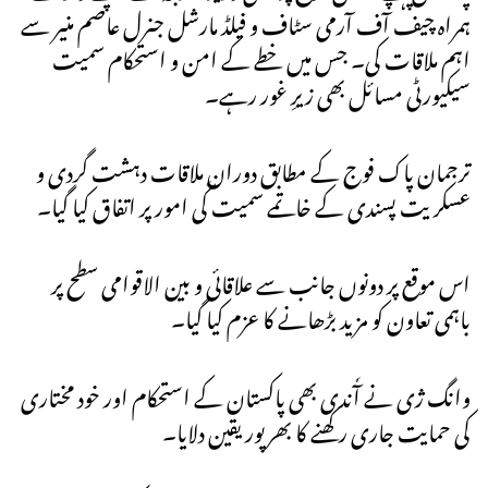
ہمراہ چیف آف آرمی سٹاف و فیلڈ مارشل جنرل عاصم منیر سے
اہم ملاقات کی۔ جس میں خطے کے امن و استحکام سمیت
سیکیورٹی مسائل بھی زیرِ غور رہے۔
ترجمان پاک فوج کے مطابق دوران ملاقات دہشت گردی و
عسکریت پسندی کے خاتمے سمیت کٗی امور پر اتفاق کیا گیا۔
اس موقع پر دونوں جانب سے علاقائی و بین الاقوامی سطح پر
باہمی تعاون کو مزید بڑھانے کا عزم کیا گیا۔
وانگ ژی نے آٗندی بھی پاکستان کے استحکام اور خود مختاری
کی حمایت جاری رکھنے کا بھرپور یقین دلایا۔