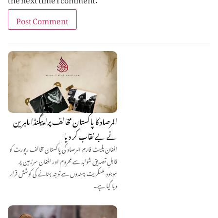
المرصاد کا پاکستان مخالف پراپیگنڈا ماہرین
نے بے نقاب کر دیا
افغان پلیٹ فارم المرصاد کی پاکستان مخالف رپورٹ کو
قابلِ تصدیق شواہد سے محروم اور افغان سرزمین پر
موجود عسکریت پسندوں سے توجہ ہٹانے کی کوشش قرار
دیا گیا ہے۔