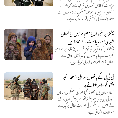
رپورٹ کو قابلِ تصدیق شواہد سے محروم اور
افغان سرزمین پر موجود عسکریت پسندوں سے
توجہ ہٹانے کی کوشش قرار دیا گیا ہے۔
پشتون مقبوضہ یا مظلوم نہیں، پاکستانی
شہری اور ریاست کے محافظ ہیں
پشتونوں کو نوآبادیاتی قوم قرار دینے کا بیانیہ سیاسی
تحریف ہے؛ پاکستان ایک آئینی وفاق ہے
جہاں تمام اقوام برابر کی شریک ہیں۔
ٹی ٹی پی کے ہاتھوں امریکی اسلحہ، خیبر
پختونخوا پھر نشانے پر
افغانستان میں چھوڑا گیا امریکی عسکری سامان
اور ٹی ٹی پی کی خیبر پختونخوا میں پیش قدمی، خطے
کے امن اور سکیورٹی صورتِ حال پر گہرے
سوالات اٹھاتی ہے۔