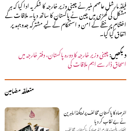
فیلڈ مارشل عاصم منیر نے چینی وزیر خارجہ کا شکریہ ادا کیا کہ ہر
مشکل کی گھڑی میں چین نے پاکستان کا ساتھ دیا۔ ملاقات کے
اختتام پر خظے کے امن و استحکام کے لیے مشترکہ جدوجہد پر
اتفاق کیا گیا۔
دیکھیں:
چینی وزیر خارجہ کا دورہ پاکستان، دفتر خارجہ میں
اسحاق ڈار سے اہم ملاقات کی
متعلقہ مضامین
المرصاد کا پاکستان مخالف پراپیگنڈا ماہرین
نے بے نقاب کر دیا
افغان پلیٹ فارم المرصاد کی پاکستان مخالف