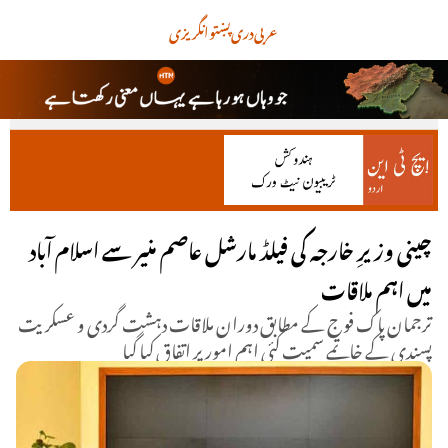
عربی
دری
پښتو
انگریزی
چینی وزیرِ خارجہ کی فیلڈ مارشل عاصم منیر سے اسلام آباد
میں اہم ملاقات
ترجمان پاک فوج کے مطابق دوران ملاقات دہشت گردی و عسکریت
پسندی کے خاتمے سمیت کئی اہم امور پر اتفاق کیا گیا