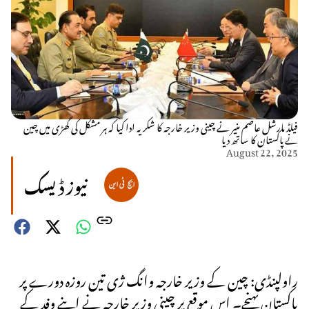
فیلڈ مارشل عاصم منیر نے چینی وزیر خارجہ کا شکریہ ادا کیا کہ ہر مشکل کی گھڑی میں چین
نے پاکستان کا ساتھ دیا
August 22, 2025
نیوز ڈیسک
راولپنڈی: چین کے وزیر خارجہ وانگ ژی تین روزہ دورے پر
پاکستان پہنچے۔ اس موقع پر چینی وزیر خارجہ نے اپنے وفد کے