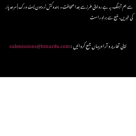
سے ہم آہنگ، یہ ہے روایتی طرزسے جدا صحافت۔ ہندوکش ٹریبون نیٹ ورک | سرحد پار
کی خبریں، منبع سے براہِ راست
: اپنی تحاریر و آراء یہاں جمع کروائیں
submissions@htnurdu.com