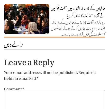
طالبان کے 5 سالہ اقتدار میں سخت قوانین
نے آزاد صحافت کا خاتمہ کر دیا
رپورٹرز ودآؤٹ بارڈرز نے طالبان کے 5 سالہ
اقتدار پر رپورٹ جاری کرتے ہوئے افغانستان
کو معلومات کی جیل قرار دے دیا ہے۔
رائے دیں
Leave a Reply
Your email address will not be published.
Required
fields are marked
*
Comment
*