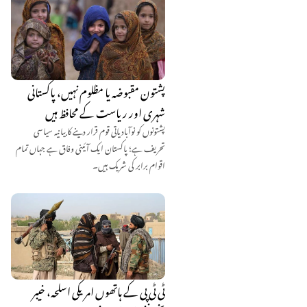
پشتون مقبوضہ یا مظلوم نہیں، پاکستانی
شہری اور ریاست کے محافظ ہیں
پشتونوں کو نوآبادیاتی قوم قرار دینے کا بیانیہ سیاسی
تحریف ہے؛ پاکستان ایک آئینی وفاق ہے جہاں تمام
اقوام برابر کی شریک ہیں۔
ٹی ٹی پی کے ہاتھوں امریکی اسلحہ، خیبر