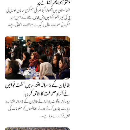
پختونخوا پھر نشانے پر
افغانستان میں چھوڑا گیا امریکی عسکری سامان اور ٹی ٹی
پی کی خیبر پختونخوا میں پیش قدمی، خطے کے امن اور
سکیورٹی صورتِ حال پر گہرے سوالات اٹھاتی ہے۔
طالبان کے 5 سالہ اقتدار میں سخت قوانین
نے آزاد صحافت کا خاتمہ کر دیا
رپورٹرز ودآؤٹ بارڈرز نے طالبان کے 5 سالہ اقتدار پر
رپورٹ جاری کرتے ہوئے افغانستان کو معلومات کی
جیل قرار دے دیا ہے۔