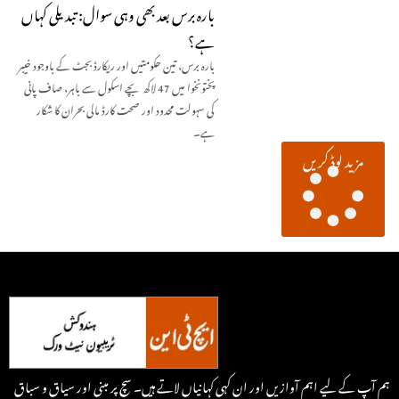
بارہ برس بعد بھی وہی سوال: تبدیلی کہاں
ہے؟
بارہ برس، تین حکومتیں اور ریکارڈ بجٹ کے باوجود خیبر
پختونخوا میں 47 لاکھ بچے اسکول سے باہر، صاف پانی
کی سہولت محدود اور صحت کارڈ مالی بحران کا شکار
ہے۔
مزید لوڈ کریں
ہم آپ کے لیے اہم آوازیں اور ان کہی کہانیاں لاتے ہیں۔ سچ پر مبنی اور سیاق و سباق