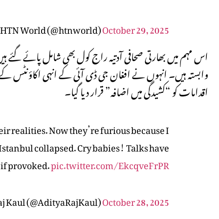
 HTN World (@htnworld)
October 29, 2025
اس مہم میں بھارتی صحافی آدتیہ راج کول بھی شامل پائے گئے
وابستہ ہیں۔ انہوں نے افغان جی ڈی آئی کے انہی اکاؤنٹس کے بی
اقدامات کو “کشیدگی میں اضافہ” قرار دیا گیا۔
ir realities. Now they’re furious because I
Istanbul collapsed. Cry babies! Talks have
 if provoked.
pic.twitter.com/EkcqveFrPR
aj Kaul (@AdityaRajKaul)
October 28, 2025