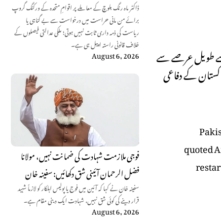
ڈاکٹر ماہ رنگ بلوچ کے معاملے پر اقوامِ متحدہ کے ورکنگ گروپ
برائے من مانی حراست میں درخواست سے بے گناہی یا
ریاست کی ذمہ داری ثابت نہیں ہوتی؛ ملکی عدالتی فیصلوں کے
خلاف قانونی راستہ اپیل ہی ہے۔
 سے طویل عرصے سے
August 6, 2026
اکستان کے دفاعی
Pakis
quoted A
فوجی ملازمت شہادت کی ضمانت نہیں، مولانا
restar
فضل الرحمان آئینی شق دکھائیں: سفینہ خان
سفینہ خان نے کہا کہ آئین میں فوج یا پولیس اہلکار کو لازماً شہید
قرار دینے کی کوئی شق نہیں، شہادت ایک دینی مقام ہے۔
August 6, 2026