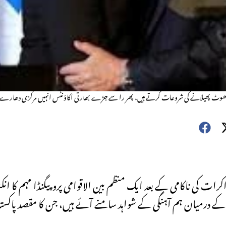
 بوٹس جھوٹ پھیلانے کی شروعات کرتے ہیں، پھر را سے جڑے بھارتی اکاؤنٹس انہیں مرکزی دھارے 
کرات کی ناکامی کے بعد ایک منظم بین الاقوامی پروپیگنڈا مہم کا
وساد کے درمیان ہم آہنگی کے شواہد سامنے آئے ہیں، جن کا مقصد پ