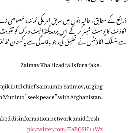
ذرائع کے مطابق، حالیہ دنوں میں سابق امریکی نمائندہ خصوصی 
اکاؤنٹ کا پوسٹ شیئر کر کے اس پروپیگنڈا نیٹ ورک کو تقویت
سے منسلک اکاؤنٹس نے تخلیق کی، جو باقاعدگی سے پاکستان مخال
Zalmay Khalilzad falls for a fake!
ajik intel chief Saimumin Yatimov, urging
m Munir to “seek peace” with Afghanistan.
linked disinformation network amid fresh…
pic.twitter.com/EaBQSH33Wz