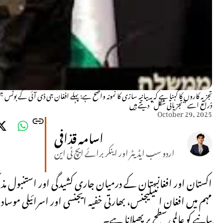
تجزیہ کاروں کا کہنا ہے کہ یہ بیانیہ سازی کا نمونہ واضح ہے: پہلے افغان جی ڈی آئی کے
ذرائع اسے “تجزیاتی شکل” دیتے ہیں
October 29, 2025
اسامہ قذافی
اردو سب ایڈیٹر اور اینکر برائے ایچ ٹی این
اکستان اور افغانستان کے درمیان جاری کشیدگی اور استنبول مذا
مہم میں افغان انٹیلیجنس، بھارتی خفیہ ایجنسی اور اسرائیلی م
بیانیے کو عالمی سطح پر پھیلانا ہے۔