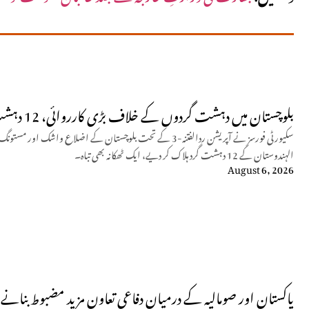
بلوچستان میں دہشت گردوں کے خلاف بڑی کارروائی، 12 دہشت گرد ہلاک
سکیورٹی فورسز نے آپریشن ردالفتنہ-3 کے تحت بلوچستان کے اضلاع و
الہندوستان کے 12 دہشت گرد ہلاک کر دیے، ایک ٹھکانہ بھی تباہ۔
August 6, 2026
پاکستان اور صومالیہ کے درمیان دفاعی تعاون مزید مضبوط بنانے پ