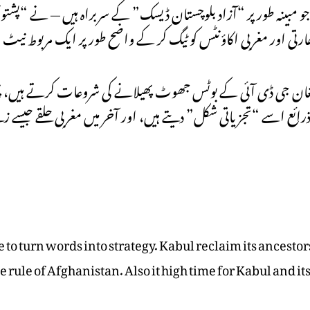
و مبینہ طور پر “آزاد بلوچستان ڈیسک” کے سربراہ ہیں — نے “پشتو
ی اور مغربی اکاؤنٹس کو ٹیگ کر کے واضح طور پر ایک مربوط نیٹ 
 پہلے افغان جی ڈی آئی کے بوٹس جھوٹ پھیلانے کی شروعات کرتے ہیں
ائع اسے “تجزیاتی شکل” دیتے ہیں، اور آخر میں مغربی حلقے جیسے ز
me to turn words into strategy. Kabul reclaim its ancesto
e rule of Afghanistan. Also it high time for Kabul and i