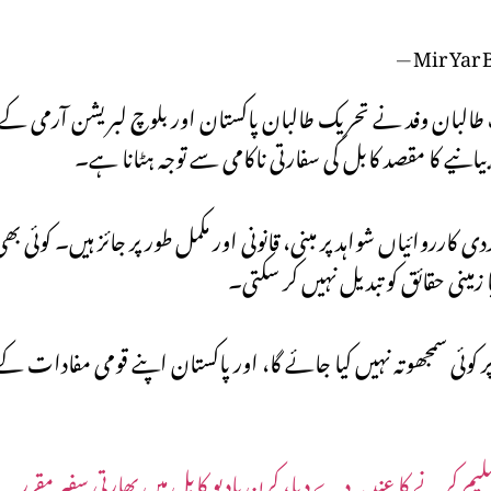
— Mir Yar
جب طالبان وفد نے تحریک طالبان پاکستان اور بلوچ لبریشن آرمی 
انیے کا مقصد کابل کی سفارتی ناکامی سے توجہ ہٹانا ہے۔
کارروائیاں شواہد پر مبنی، قانونی اور مکمل طور پر جائز ہیں۔ کوئی ب
مینی حقائق کو تبدیل نہیں کر سکتی۔
 کوئی سمجھوتہ نہیں کیا جائے گا، اور پاکستان اپنے قومی مفادات ک
 کرنے کا عندیہ دے دیا، کرن یادیو کابل میں بھارتی سفیر مقرر