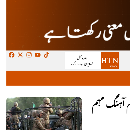
م آہنگ مہم