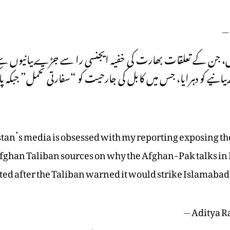
—
 ہیں، جن کے تعلقات بھارت کی خفیہ ایجنسی را سے جڑے بیانیوں
انیے کو دہرایا، جس میں کابل کی جارحیت کو “سفارتی تحمل” جبکہ پ
tan’s media is obsessed with my reporting exposing the
fghan Taliban sources on why the Afghan-Pak talks in 
ted after the Taliban warned it would strike Islamabad
— Aditya R