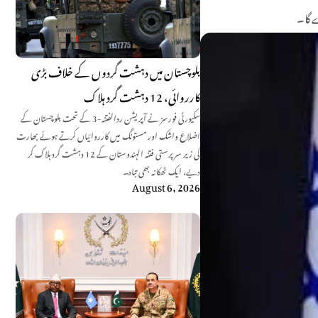
ے گا۔
بلوچستان میں دہشت گردوں کے خلاف بڑی
کارروائی، 12 دہشت گرد ہلاک
سکیورٹی فورسز نے آپریشن ردالفتنہ-3 کے تحت بلوچستان کے
اضلاع واشک اور مستونگ میں کارروائیاں کرتے ہوئے بھارت
کی زیر سرپرستی فتنہ الہندوستان کے 12 دہشت گرد ہلاک کر
دیے، ایک ٹھکانہ بھی تباہ۔
August 6, 2026