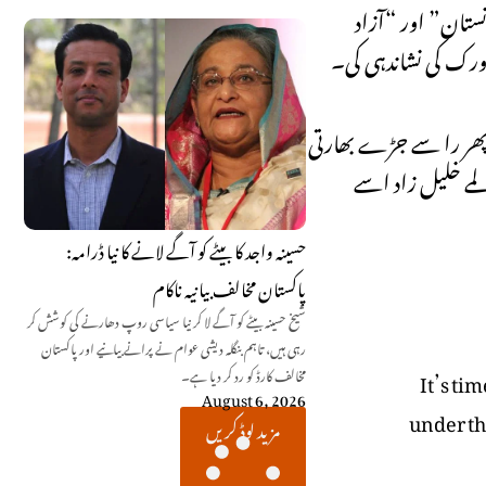
نستان” اور “آزاد
ورک کی نشاندہی کی۔
، پھر را سے جڑے بھارتی
لمے خلیل زاد اسے
حسینہ واجد کا بیٹے کو آگے لانے کا نیا ڈرامہ:
پاکستان مخالف بیانیہ ناکام
شیخ حسینہ بیٹے کو آگے لا کر نیا سیاسی روپ دھارنے کی کوشش کر
رہی ہیں، تاہم بنگلہ دیشی عوام نے پرانے بیانیے اور پاکستان
It’s ti
مخالف کارڈ کو رد کر دیا ہے۔
August 6, 2026
under th
مزید لوڈ کریں