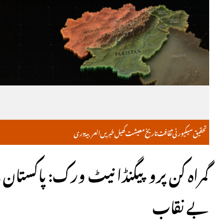
تحقیق
سیکیورٹی
ثقافت
تاریخ
معیشت
کھیل
خبریں
العربية
دری
گمراہ کن پروپیگنڈا نیٹ ورک: پاکستان
بے نقاب