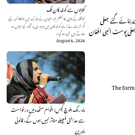
کتابوں سے کوئلہ کان تک
 بنائے گئے جعلی
شانگلہ کے ذہین طالبعلم ابو سفیان نے میٹرک میں 865 نمبر لیے
مگر غربت نے اسے کوئلہ کان میں مزدوری پر مجبور کیا جہاں وہ
علی پوسٹ انہی افغان
حادثے میں شہید ہو گیا۔
August 6, 2026
The forme
ماہ رنگ بلوچ کیس: اقوام متحدہ میں درخواست
سے عدالتی فیصلے متاثر نہیں ہوں گے، قانونی
ماہرین