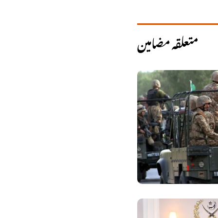
متعلقہ مضامین