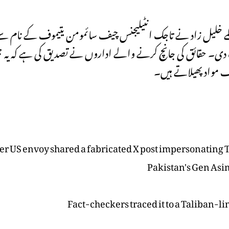
زلمے خلیل زاد نے تاجک انٹیلیجنس چیف سائمومن یتیموف کے نام سے
 دی۔ حقائق کی جانچ کرنے والے اداروں نے تصدیق کی ہے کہ یہ ج
ف مواد پھیلاتے ہیں۔
r US envoy shared a fabricated X post impersonating T
Pakistan's Gen Asi
Fact-checkers traced it to a Taliban-