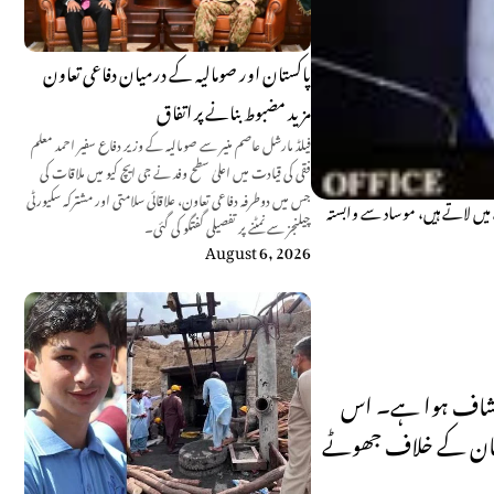
پاکستان اور صومالیہ کے درمیان دفاعی تعاون
مزید مضبوط بنانے پر اتفاق
فیلڈ مارشل عاصم منیر سے صومالیہ کے وزیر دفاع سفیر احمد معلم
فقی کی قیادت میں اعلیٰ سطح وفد نے جی ایچ کیو میں ملاقات کی
جس میں دوطرفہ دفاعی تعاون، علاقائی سلامتی اور مشترکہ سکیورٹی
میں لاتے ہیں، موساد سے وابستہ
چیلنجز سے نمٹنے پر تفصیلی گفتگو کی گئی۔
August 6, 2026
 انکشاف ہوا ہے۔ اس
اکستان کے خلاف جھوٹے