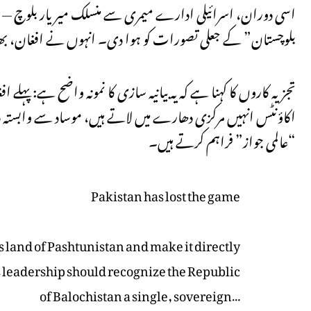
اسی دوران، اسرائیلی ادارے میمری سے منسلک میر یار بلوچ — ج
بلوچستان” کے جعلی تصورات کو ہوا دی۔ انہوں نے افغان، بھارت
تجزیہ کاروں کا کہنا ہے کہ یہ بیانیہ سازی کا نمونہ واضح ہے:
اکاؤنٹس انہیں مرکزی دھارے میں لاتے ہیں، موساد سے وابستہ ذر
“عالمی جواز” فراہم کرتے ہیں۔
Pakistan has lost the game
rs land of Pashtunistan and make it directly
ts leadership should recognize the Republic
of Balochistan a single, sovereign…