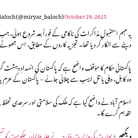
 Baloch (@miryar_baloch)
October 29, 2025
یہ مہم استنبول مذاکرات کی ناکامی کے فوراً بعد شروع ہوئی، 
دینے سے انکار کر دیا تھا۔ تجزیہ کاروں کے مطابق، اس جھوٹے بی
پاکستانی حکام کا مؤقف واضح ہے کہ پاکستان کی انسدادِ دہشت گردی 
وہ کابل، دہلی یا تل ابیب سے چلائی جائے — پاکستان کے عزم یا ز
اسلام آباد نے واضح کیا ہے کہ ملک کی سلامتی اور سرحدی تحفظ پر
اقدام کرے گا۔
دیکھیں:
بھارت کی وزارتِ خارجہ نے جلد طالبان حکومت کو تسلیم