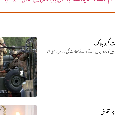
اشک اور مستونگ میں کارروائیاں کرتے ہوئے بھارت کی زیر سرپرستی فتنہ
ر اتفاق