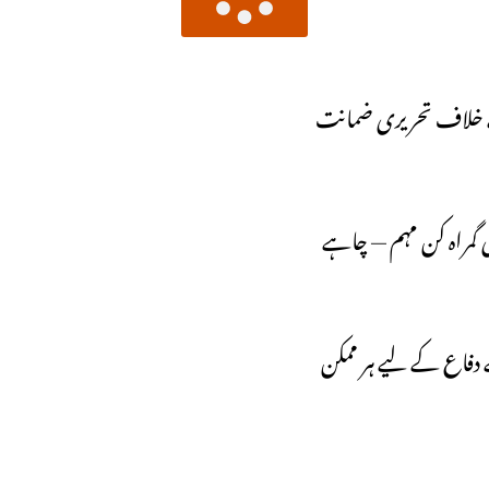
کے خلاف تحریری ضمانت
ھی گمراہ کن مہم — چاہے
ے دفاع کے لیے ہر ممکن