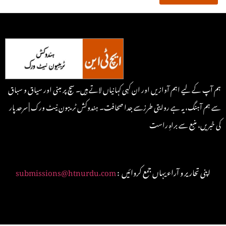
ہم آپ کے لیے اہم آوازیں اور ان کہی کہانیاں لاتے ہیں۔ سچ پر مبنی اور سیاق و سباق
سے ہم آہنگ، یہ ہے روایتی طرزسے جدا صحافت۔ ہندوکش ٹریبون نیٹ ورک | سرحد پار
کی خبریں، منبع سے براہِ راست
: اپنی تحاریر و آراء یہاں جمع کروائیں
submissions@htnurdu.com