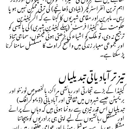
اہم ترین انفراسٹرکچر (بنیادی ڈھانچے) کی ترقی ممکن نہیں ہو پا
رہی۔ ماہرین اور مقامی شہریوں کا کہنا ہے کہ اگر کینیڈین
حکومت نے ‘کینیڈا فرسٹ’ (پہلے کینیڈین شہری) کی پالیسی کو
ترجیح نہ دی، تو ملک کو اشیاء کی بڑھتی ہوئی قیمتوں، سماجی تناؤ
اور مجموعی معیارِ زندگی میں واضح گراوٹ کا مسلسل سامنا کرنا
پڑ سکتا ہے۔
تیز تر آبادیاتی تبدیلیاں
کینیڈا کے بڑے تجارتی اور رہائشی مراکز، بالخصوص ٹورنٹو اور
بریمپٹن جیسے شہروں میں ثقافتی اور آبادیاتی (ڈیموگرافک)
تبدیلیاں اس قدر تیزی سے رونما ہوئی ہیں کہ وہاں کے پرانے
اور مستقل رہائشیوں کے لیے اپنی ہی برادریوں کو پہچاننا
مشکل ہو رہا ہے۔ سوشل میڈیا اور عوامی حلقوں میں ان