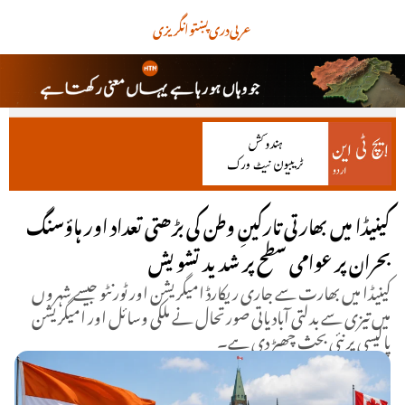
عربی
دری
پښتو
انگریزی
کینیڈا میں بھارتی تارکینِ وطن کی بڑھتی تعداد اور ہاؤسنگ
بحران پر عوامی سطح پر شدید تشویش
کینیڈا میں بھارت سے جاری ریکارڈ امیگریشن اور ٹورنٹو جیسے شہروں
میں تیزی سے بدلتی آبادیاتی صورتحال نے ملکی وسائل اور امیگریشن
پالیسی پر نئی بحث چھیڑ دی ہے۔