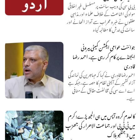
بی بی سی کی ویب سائٹ پر مسلسل غیر اخلاقی
مواد کی اشاعت کے خلاف علماء اور مذہبی
حلقوں نے منبر و محراب سے آواز اٹھانے اور
سائٹ کی بندش کا مطالبہ کیا ہ
جوائنٹ عوامی ایکشن کمیٹی بیرونی
ایجنڈے پر کام کر رہی ہے، احمد رضا
قادری
احمد رضا قادری نے کہا کہ مہاجرین کی نمائندگی
آزاد کشمیر کے آئینی نظام کا حصہ ہے، جبکہ جے
اے اے سی کی مخالفت حقائق کے منافی
ہے۔
کالعدم گروہ آپس میں ہی الجھ پڑے: کرم
میں ٹی ٹی پی اور جماعت الاحرار کی جھڑپ
میں 3 جنگجو ہلاک