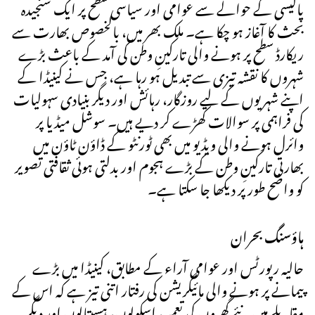
پالیسی کے حوالے سے عوامی اور سیاسی سطح پر ایک سنجیدہ
بحث کا آغاز ہو چکا ہے۔ ملک بھر میں، بالخصوص بھارت سے
ریکارڈ سطح پر ہونے والی تارکینِ وطن کی آمد کے باعث بڑے
شہروں کا نقشہ تیزی سے تبدیل ہو رہا ہے، جس نے کینیڈا کے
اپنے شہریوں کے لیے روزگار، رہائش اور دیگر بنیادی سہولیات
کی فراہمی پر سوالات کھڑے کر دیے ہیں۔ سوشل میڈیا پر
وائرل ہونے والی ویڈیو میں بھی ٹورنٹو کے ڈاؤن ٹاؤن میں
بھارتی تارکینِ وطن کے بڑے ہجوم اور بدلتی ہوئی ثقافتی تصویر
کو واضح طور پر دیکھا جا سکتا ہے۔
ہاؤسنگ بحران
حالیہ رپورٹس اور عوامی آراء کے مطابق، کینیڈا میں بڑے
پیمانے پر ہونے والی مائیگریشن کی رفتار اتنی تیز ہے کہ اس کے
مقابلے میں نئے گھروں کی تعمیر، اسکولوں، ہسپتالوں اور دیگر