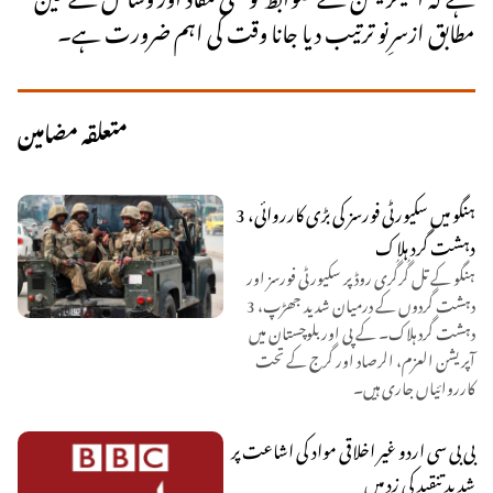
مطابق ازسرِنو ترتیب دیا جانا وقت کی اہم ضرورت ہے۔
متعلقہ مضامین
ہنگو میں سکیورٹی فورسز کی بڑی کارروائی، 3
دہشت گرد ہلاک
ہنگو کے تل گُرگُری روڈ پر سکیورٹی فورسز اور
دہشت گردوں کے درمیان شدید جھڑپ، 3
دہشت گرد ہلاک۔ کے پی اور بلوچستان میں
آپریشن العزم، الرصاد اور گرج کے تحت
کارروائیاں جاری ہیں۔
بی بی سی اردو غیر اخلاقی مواد کی اشاعت پر
شدید تنقید کی زد میں