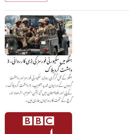
ہنگو میں سکیورٹی فورسز کی بڑی کارروائی، 3
دہشت گرد ہلاک
ہنگو کے تل گُرگُری روڈ پر سکیورٹی فورسز اور دہشت
گردوں کے درمیان شدید جھڑپ، 3 دہشت گرد ہلاک۔
کے پی اور بلوچستان میں آپریشن العزم، الرصاد اور
گرج کے تحت کارروائیاں جاری ہیں۔