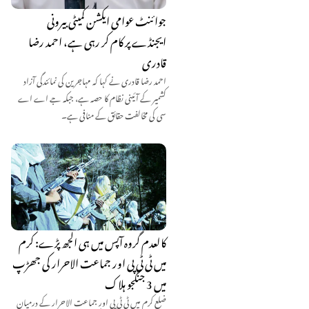
جوائنٹ عوامی ایکشن کمیٹی بیرونی
ایجنڈے پر کام کر رہی ہے، احمد رضا
قادری
احمد رضا قادری نے کہا کہ مہاجرین کی نمائندگی آزاد
کشمیر کے آئینی نظام کا حصہ ہے، جبکہ جے اے اے
سی کی مخالفت حقائق کے منافی ہے۔
کالعدم گروہ آپس میں ہی الجھ پڑے: کرم
میں ٹی ٹی پی اور جماعت الاحرار کی جھڑپ
میں 3 جنگجو ہلاک
ضلع کرم میں ٹی ٹی پی اور جماعت الاحرار کے درمیان