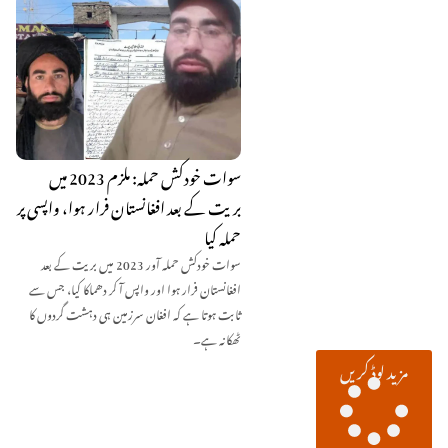
سوات خودکش حملہ: ملزم 2023 میں
بریت کے بعد افغانستان فرار ہوا، واپسی پر
حملہ کیا
سوات خودکش حملہ آور 2023 میں بریت کے بعد
افغانستان فرار ہوا اور واپس آ کر دھماکا کیا، جس سے
ثابت ہوتا ہے کہ افغان سرزمین ہی دہشت گردوں کا
ٹھکانہ ہے۔
مزید لوڈ کریں