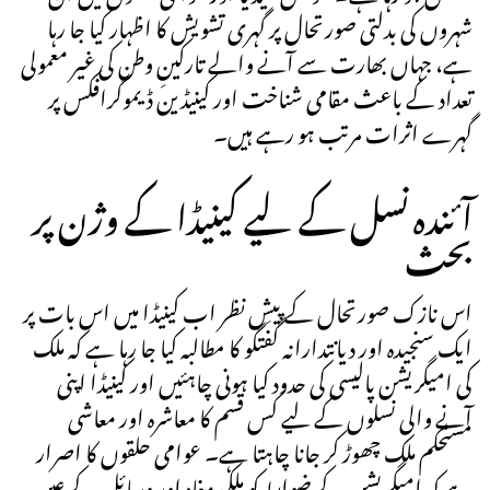
شہروں کی بدلتی صورتحال پر گہری تشویش کا اظہار کیا جا رہا
ہے، جہاں بھارت سے آنے والے تارکینِ وطن کی غیر معمولی
تعداد کے باعث مقامی شناخت اور کینیڈین ڈیموگرافکس پر
گہرے اثرات مرتب ہو رہے ہیں۔
آئندہ نسل کے لیے کینیڈا کے وژن پر
بحث
اس نازک صورتحال کے پیشِ نظر اب کینیڈا میں اس بات پر
ایک سنجیدہ اور دیانتدارانہ گفتگو کا مطالبہ کیا جا رہا ہے کہ ملک
کی امیگریشن پالیسی کی حدود کیا ہونی چاہئیں اور کینیڈا اپنی
آنے والی نسلوں کے لیے کس قسم کا معاشرہ اور معاشی
مستحکم ملک چھوڑ کر جانا چاہتا ہے۔ عوامی حلقوں کا اصرار
ہے کہ امیگریشن کے ضوابط کو ملکی مفاد اور وسائل کے عین