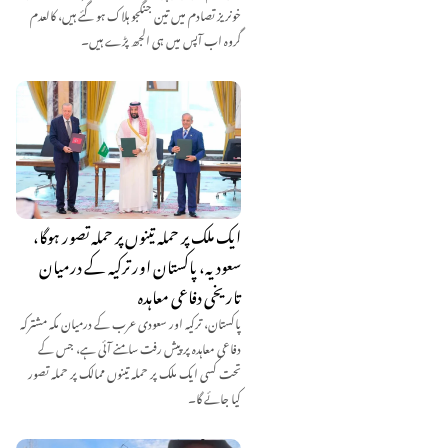
خونریز تصادم میں تین جنگجو ہلاک ہو گئے ہیں، کالعدم
گروہ اب آپس میں ہی الجھ پڑے ہیں۔
ایک ملک پر حملہ تینوں پر حملہ تصور ہوگا،
سعودیہ، پاکستان اور ترکیہ کے درمیان
تاریخی دفاعی معاہدہ
پاکستان، ترکیہ اور سعودی عرب کے درمیان مکہ مشترکہ
دفاعی معاہدہ پر پیش رفت سامنے آئی ہے، جس کے
تحت کسی ایک ملک پر حملہ تینوں ممالک پر حملہ تصور
کیا جائے گا۔