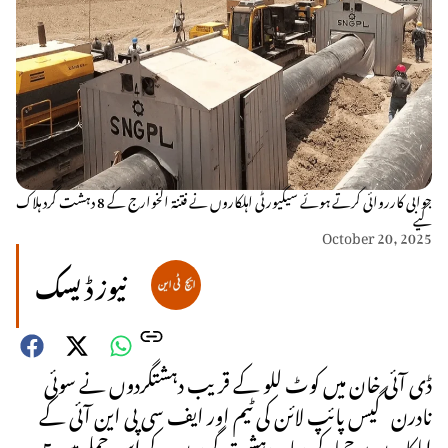
جوابی کارروائی کرتے ہوئے سیکیورٹی اہلکاروں نے فتنۃ الخوارج کے 8 دہشت گرد ہلاک
کیے
October 20, 2025
نیوز ڈیسک
ڈی آئی خان میں کوٹ للو کے قریب دہشتگردوں نے سوئی
نادرن گیس پائپ لائن کی ٹیم اور ایف سی پی این آئی کے
اہلکاروں پر حملہ کر دیا۔ دہشت گردوں کے اس حملے میں 5