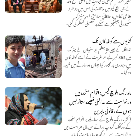
نے جی ایچ کیو میں ملاقات کی جس میں دوطرفہ
دفاعی تعاون، علاقائی سلامتی اور مشترکہ
سکیورٹی چیلنجز سے نمٹنے پر تفصیلی گفتگو کی گئی۔
کتابوں سے کوئلہ کان تک
شانگلہ کے ذہین طالبعلم ابو سفیان نے میٹرک
میں 865 نمبر لیے مگر غربت نے اسے کوئلہ کان
میں مزدوری پر مجبور کیا جہاں وہ حادثے میں شہید
ہو گیا۔
ماہ رنگ بلوچ کیس: اقوام متحدہ میں
درخواست سے عدالتی فیصلے متاثر نہیں
ہوں گے، قانونی ماہرین
ڈاکٹر ماہ رنگ بلوچ کے معاملے پر اقوامِ متحدہ
کے ورکنگ گروپ برائے من مانی حراست میں
درخواست سے بے گناہی یا ریاست کی ذمہ