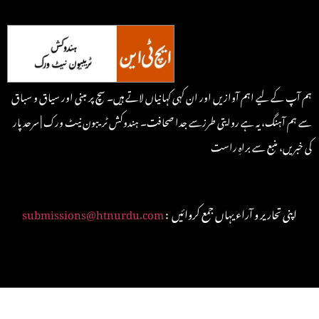
ہم آپ کے لیے اہم آوازیں اور ان کہی کہانیاں لاتے ہیں۔ سچ پر مبنی اور سیاق و سباق
سے ہم آہنگ، یہ ہے روایتی طرزسے جدا صحافت۔ ہندوکش ٹریبون نیٹ ورک | سرحد پار
کی خبریں، منبع سے براہِ راست
: اپنی تحاریر و آراء یہاں جمع کروائیں
submissions@htnurdu.com