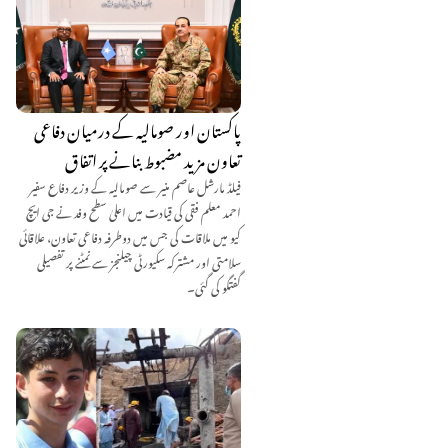
پاکستان اور صومالیہ کے درمیان دفاعی
تعاون مزید مضبوط بنانے پر اتفاق
فیلڈ مارشل عاصم منیر سے صومالیہ کے وزیر دفاع سفیر
احمد معلم فقی کی قیادت میں اعلیٰ سطح وفد نے جی ایچ
کیو میں ملاقات کی جس میں دوطرفہ دفاعی تعاون، علاقائی
سلامتی اور مشترکہ سکیورٹی چیلنجز سے نمٹنے پر تفصیلی
گفتگو کی گئی۔