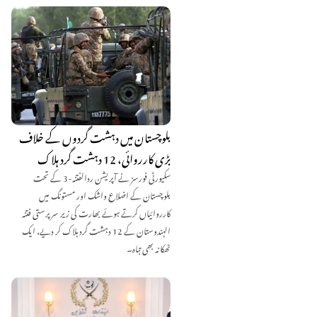
بلوچستان میں دہشت گردوں کے خلاف
بڑی کارروائی، 12 دہشت گرد ہلاک
سکیورٹی فورسز نے آپریشن ردالفتنہ-3 کے تحت
بلوچستان کے اضلاع واشک اور مستونگ میں
کارروائیاں کرتے ہوئے بھارت کی زیر سرپرستی فتنہ
الہندوستان کے 12 دہشت گرد ہلاک کر دیے، ایک
ٹھکانہ بھی تباہ۔