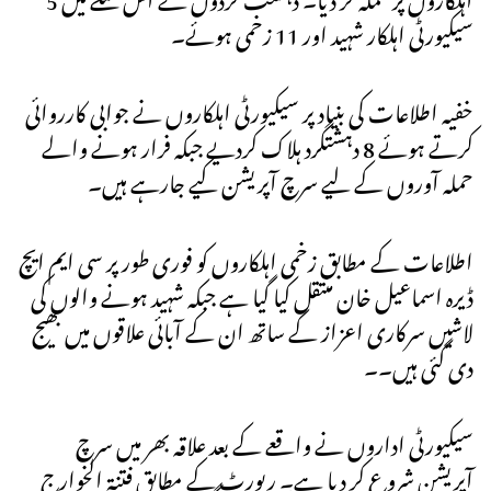
سیکیورٹی اہلکار شہید اور 11 زخمی ہوئے۔
خفیہ اطلاعات کی بنیاد پر سیکیورٹی اہلکاروں نے جوابی کارروائی
کرتے ہوئے 8 دہشتگرد ہلاک کردیے جبکہ فرار ہونے والے
حملہ آوروں کے لیے سرچ آپریشن کیے جارہے ہیں۔
اطلاعات کے مطابق زخمی اہلکاروں کو فوری طور پر سی ایم ایچ
ڈیرہ اسماعیل خان منتقل کیا گیا ہے جبکہ شہید ہونے والوں کی
لاشیں سرکاری اعزاز کے ساتھ ان کے آبائی علاقوں میں بھیج
دی گئی ہیں۔۔
سیکیورٹی اداروں نے واقعے کے بعد علاقہ بھر میں سرچ
آپریشن شروع کر دیا ہے۔ رپورٹ کے مطابق فتنۃ الخوارج