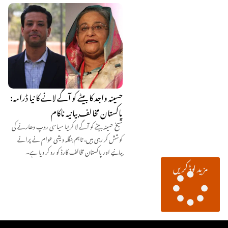
حسینہ واجد کا بیٹے کو آگے لانے کا نیا ڈرامہ:
پاکستان مخالف بیانیہ ناکام
شیخ حسینہ بیٹے کو آگے لا کر نیا سیاسی روپ دھارنے کی
کوشش کر رہی ہیں، تاہم بنگلہ دیشی عوام نے پرانے
بیانیے اور پاکستان مخالف کارڈ کو رد کر دیا ہے۔
مزید لوڈ کریں