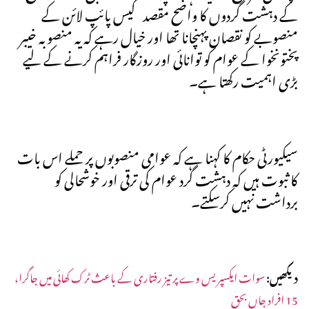
کے دہشت گردوں کا واضح مقصد گیس پائپ لائن کے
منصوبے کو نقصان پہنچانا تھا اور خیال رہے کہ یہ منصوبہ خیبر
پختونخوا کے عوام کو توانائی اور روزگار فراہم کرنے کے لیے
بڑی اہمیت رکھتا ہے۔
سیکیورٹی حکام کا کہنا ہے کہ عوامی منصوبوں پر حملے اس بات
کا ثبوت ہیں کہ دہشت گرد عوام کی ترقی اور خوشحالی کو
برداشت نہیں کرسکتے۔
دیکھیں:
سوات ایکسپریس وے پر تیز رفتاری کے باعث ٹرک کھائی میں جاگرا،
15 افراد جاں بحق