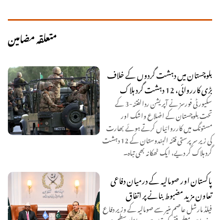
متعلقہ مضامین
بلوچستان میں دہشت گردوں کے خلاف
بڑی کارروائی، 12 دہشت گرد ہلاک
سکیورٹی فورسز نے آپریشن ردالفتنہ-3 کے
تحت بلوچستان کے اضلاع واشک اور
مستونگ میں کارروائیاں کرتے ہوئے بھارت
کی زیر سرپرستی فتنہ الہندوستان کے 12 دہشت
گرد ہلاک کر دیے، ایک ٹھکانہ بھی تباہ۔
پاکستان اور صومالیہ کے درمیان دفاعی
تعاون مزید مضبوط بنانے پر اتفاق
فیلڈ مارشل عاصم منیر سے صومالیہ کے وزیر دفاع
سفیر احمد معلم فقی کی قیادت میں اعلیٰ سطح وفد