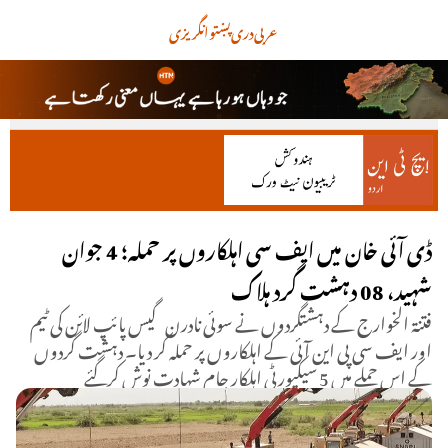
عربی
دری
پښتو
انگریزی
ڈی آئی خان میں ایف سی اہلکاروں پر حملہ؛ 4 جوان
شہید، 08 دہشت گرد ہلاک
فتنۃ الخوارج کے دہشتگردوں نے سوئی نادرن گیس پائپ لائن کی ٹیم
اور ایف سی پی این آئی کے اہلکاروں پر حملہ کر دیا۔ دہشت گردوں
کے اس حملے میں 5 سیکیورٹی اہلکار جامِ شہادت نوش کرگئے