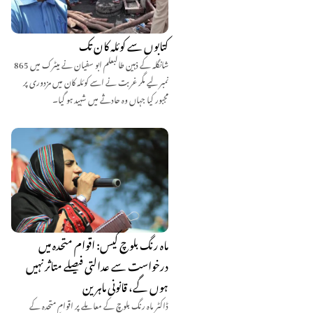
کتابوں سے کوئلہ کان تک
شانگلہ کے ذہین طالبعلم ابو سفیان نے میٹرک میں 865
نمبر لیے مگر غربت نے اسے کوئلہ کان میں مزدوری پر
مجبور کیا جہاں وہ حادثے میں شہید ہو گیا۔
ماہ رنگ بلوچ کیس: اقوام متحدہ میں
درخواست سے عدالتی فیصلے متاثر نہیں
ہوں گے، قانونی ماہرین
ڈاکٹر ماہ رنگ بلوچ کے معاملے پر اقوامِ متحدہ کے