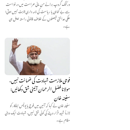
ورکنگ گروپ برائے من مانی حراست میں درخواست
سے بے گناہی یا ریاست کی ذمہ داری ثابت نہیں ہوتی؛
ملکی عدالتی فیصلوں کے خلاف قانونی راستہ اپیل ہی
ہے۔
فوجی ملازمت شہادت کی ضمانت نہیں،
مولانا فضل الرحمان آئینی شق دکھائیں:
سفینہ خان
سفینہ خان نے کہا کہ آئین میں فوج یا پولیس اہلکار کو
لازماً شہید قرار دینے کی کوئی شق نہیں، شہادت ایک دینی
مقام ہے۔