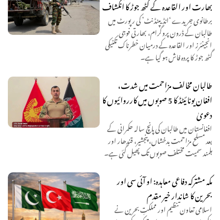
بھارت اور القاعدہ کے گٹھ جوڑ کا انکشاف
برطانوی جریدے ‘انڈیپنڈنٹ’ کی رپورٹ میں
طالبان کے ڈرون پروگرام، بھارتی فوجی
انجینئرز اور القاعدہ کے درمیان خطرناک تکنیکی
گٹھ جوڑ کا پردہ فاش ہو گیا ہے۔
طالبان مخالف مزاحمت میں شدت،
افغان یونائیٹڈ کا 5 صوبوں میں کارروائیوں کا
دعویٰ
افغانستان میں طالبان کی پانچ سالہ حکمرانی کے
بعد مسلح مزاحمت بدخشاں، پنجشیر، قندھار اور
ہلمند سمیت مختلف صوبوں تک پھیل گئی ہے۔
مکہ مشترکہ دفاعی معاہدہ: او آئی سی اور
بحرین کا شاندار خیر مقدم
اسلامی تعاون تنظیم اور مملکتِ بحرین نے