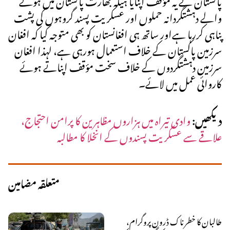
والے دہشتگردانہ حملوں اور عسکریت پسند گروہوں کی پشت
پناہی کررہا ہےاور ساتھ ہی افغانستان کو بھی متوجہ کیا کہ افغان
سرزمین پاکستان کے خلاف استعمال ہورہی ہے، لہذا افغان
سرزمین دہشتگردوں کے خلاف سخت مؤقف اپناتے ہوئے
کاروائی عمل میں لائے۔
دیکھیں:
وادی تیراہ میں ہزاروں مظاہرین کا پرامن احتجاج،
علاقے سے عسکریت پسندوں کے انخلا کا مطالبہ
متعلقہ مضامین
طالبان کا خطرناک ڈرون پروگرام،