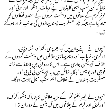
بتایا کہ گن شپ ہیلی کاپٹروں نے کوہاٹ، ہنگو، اورکزئی اور
لوئر کرم کے علاقوں میں دہشت گردوں کے متعدد ٹھکانوں کو
تباہ کیا ہے جبکہ کچھ عسکریت پسند پہاڑوں کی جانب فرار ہوگئے
ہیں۔
انہوں نے اپنے بیان میں کہا چرپری، کنداو، شنہ وڑی،
زرگری، نریاب اور دیگر پہاڑی علاقوں میں دہشت گردوں کے
خلاف آپریشن جاری ہے۔ اس کارروائی میں 200 سے زائد
فوجی اور پولیس اہلکار شامل ہیں، یہ آپریشن ٹی ٹی پی اور
عسکریت پسندوں کے خلاف اہم سنگِ میل ثابت ہوگا۔
انہوں نے خیبر پختونخوا کے مزید علاقوں کا بتایا کہ ہنگو، کرک،
اورکزئی اور کرم کے علاقوں میں آپریشن کے دوران 15