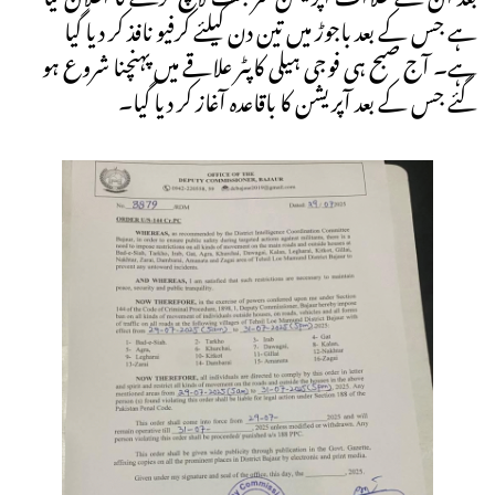
ہے جس کے بعد باجوڑ میں تین دن کیلئے کرفیو نافذ کر دیا گیا
ہے۔ آج صبح ہی فوجی ہیلی کاپٹر علاقے میں پہنچنا شروع ہو
گئے جس کے بعد آپریشن کا باقاعدہ آغاز کر دیا گیا۔