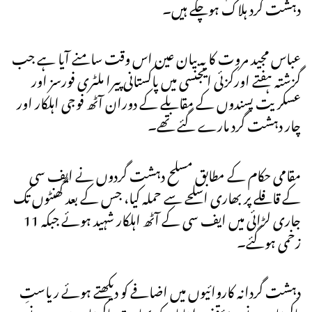
دہشت گرد ہلاک ہوچکے ہیں۔
عباس مجید مروت کا یہ بیان عین اس وقت سامنے آیا ہے جب
گزشتہ ہفتے اورکزئی ایجنسی میں پاکستانی پیرا ملٹری فورسز اور
عسکریت پسندوں کے مقابلے کے دوران آٹھ فوجی اہلکار اور
چار دہشت گرد مارے گئے تھے۔
مقامی حکام کے مطابق مسلح دہشت گردوں نے ایف سی
کے قافلے پر بھاری اسلحے سے حملہ کیا، جس کے بعد گھنٹوں تک
جاری لڑائی میں ایف سی کے آٹھ اہلکار شہید ہوئے جبکہ 11
زخمی ہوگئے۔
دہشت گردانہ کاروائیوں میں اضافے کو دیکھتے ہوئے ریاستِ
پاکستان نے یہ مؤقف اپنایا ہیکہ بھارت پاکستان میں ہونے