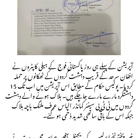
آپریشن کے پہلے ہی روز پاکستانی فوج کے ہیلی کاپٹروں نے
افغان سرحد کے قریب دہشت گردوں کے ٹھکانوں پر حملہ
کردیا۔ پولیس حکام کے مطابق اس آپریشن میں اب تک 15
دہشتگرد مارے مارے جاچکے ہیں۔ ہلاک ہونے والے دہشت
گردوں میں ٹی ٹی پی سینئر کمانڈر الیاس عرف ملنگ باچہ ہلاک
جبکہ اس کے باقی ساتھی شدید ذخمی ہو گئے۔
خیبر پختونخوا پولیس کے ریجنل آفیسر عباس مجید مروت نے