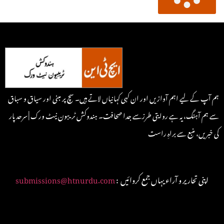
ہم آپ کے لیے اہم آوازیں اور ان کہی کہانیاں لاتے ہیں۔ سچ پر مبنی اور سیاق و سباق
سے ہم آہنگ، یہ ہے روایتی طرزسے جدا صحافت۔ ہندوکش ٹریبون نیٹ ورک | سرحد پار
کی خبریں، منبع سے براہِ راست
: اپنی تحاریر و آراء یہاں جمع کروائیں
submissions@htnurdu.com