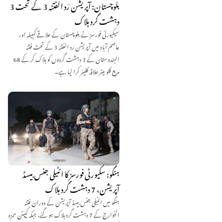
بلوچستان: آپریشن رَد الفتنہ 3 کے تحت 3
دہشت گرد ہلاک
سیکیورٹی فورسز نے بلوچستان کے علاقے کمبیلہ اور
عاصم آباد میں آپریشن رَد الفتنہ 3 کے تحت فتنہ
الہندوستان کے 3 دہشت گردوں کو ہلاک کر کے 68
مربع کلو میٹر علاقہ کلیئر کرا لیا ہے۔
ہنگو: سکیورٹی فورسز کا انٹیلی جنس بیسڈ
آپریشن، 7 دہشت گرد ہلاک
ہنگو میں انٹیلی جنس بیسڈ آپریشن کے دوران فتنہ
الخوارج کے 7 دہشت گرد ہلاک ہو گئے، جبکہ کیپٹن حمزہ