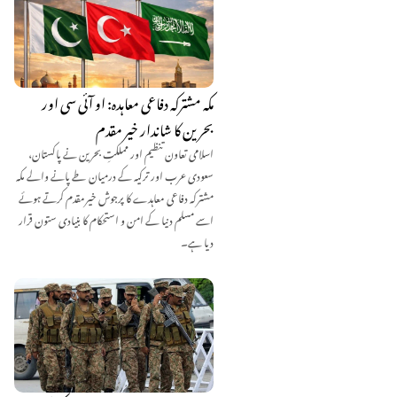
مکہ مشترکہ دفاعی معاہدہ: او آئی سی اور
بحرین کا شاندار خیر مقدم
اسلامی تعاون تنظیم اور مملکتِ بحرین نے پاکستان،
سعودی عرب اور ترکیہ کے درمیان طے پانے والے مکہ
مشترکہ دفاعی معاہدے کا پرجوش خیرمقدم کرتے ہوئے
اسے مسلم دنیا کے امن و استحکام کا بنیادی ستون قرار
دیا ہے۔