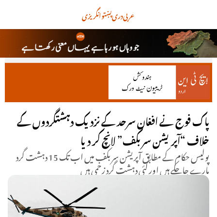
عربی
دری
پښتو
انگریزی
پاک فوج نے افغان سرحد کے نزدیک دہشتگردوں کے
خلاف “آپریشن سر بکف” لانچ کر دیا
پولیس حکام کے مطابق آپریشن سر بکف میں اب تک 15 دہشت گرد
مارے جاچکے ہیں اور کئی دہشت گرد زخمی ہیں