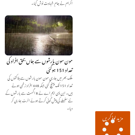
اکرام نے جامِ شہادت نوش کیا۔
مون سون بارشوں سے جاں بحق افراد کی
تعداد 151 ہوگئی
ملک بھر میں جاری مون سون بارشوں سے ہلاکتوں کی
تعداد 151 تک پہنچ گئی جبکہ 448 افراد زخمی ہوئے
ہیں۔ این ڈی ایم اے نے 8 اگست سے بارشوں کے
نئے سلسلے کی پیش گوئی کرتے ہوئے الرٹ جاری کر
دیا۔
مزید لوڈ کریں