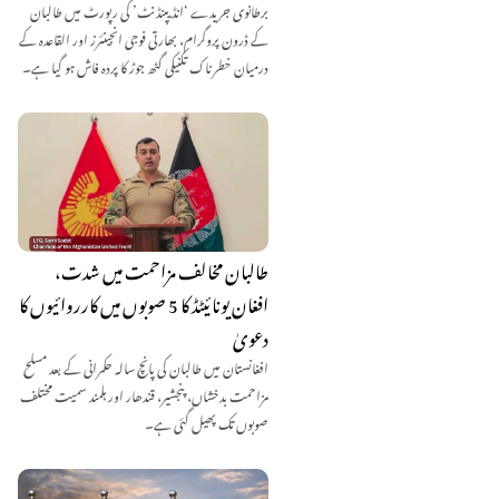
برطانوی جریدے ‘انڈیپنڈنٹ’ کی رپورٹ میں طالبان
کے ڈرون پروگرام، بھارتی فوجی انجینئرز اور القاعدہ کے
درمیان خطرناک تکنیکی گٹھ جوڑ کا پردہ فاش ہو گیا ہے۔
طالبان مخالف مزاحمت میں شدت،
افغان یونائیٹڈ کا 5 صوبوں میں کارروائیوں کا
دعویٰ
افغانستان میں طالبان کی پانچ سالہ حکمرانی کے بعد مسلح
مزاحمت بدخشاں، پنجشیر، قندھار اور ہلمند سمیت مختلف
صوبوں تک پھیل گئی ہے۔