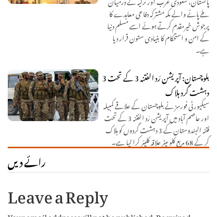
پاکستان، سعودی عرب اور ترکیہ کے درمیان
طے پانے والے مکہ مشترکہ دفاعی معاہدے کا
پرجوش خیرمقدم کرتے ہوئے اسے مسلم دنیا
کے امن و استحکام کا بنیادی ستون قرار دیا
ہے۔
بلوچستان: آپریشن رَد الفتنہ 3 کے تحت 3
دہشت گرد ہلاک
سیکیورٹی فورسز نے بلوچستان کے علاقے کمبیلہ
اور عاصم آباد میں آپریشن رَد الفتنہ 3 کے تحت
فتنہ الہندوستان کے 3 دہشت گردوں کو ہلاک
کر کے 68 مربع کلو میٹر علاقہ کلیئر کرا لیا ہے۔
رائے دیں
Leave a Reply
Your email address will not be published.
Required