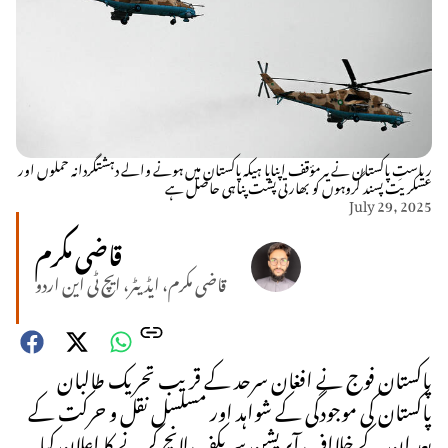
ریاستِ پاکستان نے یہ مؤقف اپنایا ہیکہ پاکستان میں ہونے والے دہشتگردانہ حملوں اور
عسکریت پسند گروہوں کو بھارتی پشت پناہی حاصل ہے
July 29, 2025
قاضی مکرم
قاضی مکرم، ایڈیٹر، ایچ ٹی این اردو
پاکستان فوج نے افغان سرحد کے قریب تحریک طالبان
پاکستان کی موجودگی کے شواہد اور مسلسل نقل و حرکت کے
بعد ان کے خلااف آپریشن سر بکف لانچ کرنے کا اعلان کیا