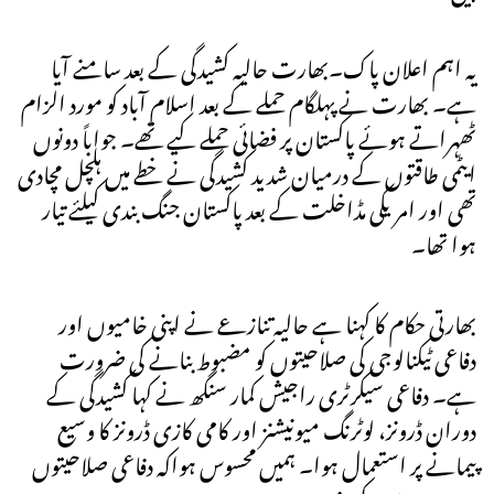
یہ اہم اعلان پاک۔بھارت حالیہ کشیدگی کے بعد سامنے آیا
ہے۔ بھارت نے پہلگام حملے کے بعد اسلام آباد کو مورد الزام
ٹھہراتے ہوئے پاکستان پر فضائی حملے کیے تھے۔ جواباً دونوں
ایٹمی طاقتوں کے درمیان شدید کشیدگی نے خطے میں ہلچل مچادی
تھی اور امریکی مڈاخلت کے بعد پاکستان جنگ بندی کیلئے تیار
ہوا تھا۔
بھارتی حکام کا کہنا ہے حالیہ تنازعے نے اپنی خامیوں اور
دفاعی ٹیکنالوجی کی صلاحیتوں کو مضبوط بنانے کی ضرورت
ہے۔ دفاعی سیکرٹری راجیش کمار سنگھ نے کہا کشیدگی کے
دوران ڈرونز، لوٹرنگ میونیشنز اور کامی کازی ڈرونز کا وسیع
پیمانے پر استعمال ہوا۔ ہمیں محسوس ہواکہ دفاعی صلاحیتوں