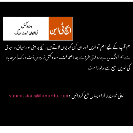
ہم آپ کے لیے اہم آوازیں اور ان کہی کہانیاں لاتے ہیں۔ سچ پر مبنی اور سیاق و سباق
سے ہم آہنگ، یہ ہے روایتی طرزسے جدا صحافت۔ ہندوکش ٹریبون نیٹ ورک | سرحد پار
کی خبریں، منبع سے براہِ راست
: اپنی تحاریر و آراء یہاں جمع کروائیں
submissions@htnurdu.com