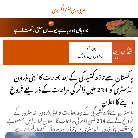
عربی
دری
پښتو
انگریزی
پاکستان سے تازہ کشیدگی کے بعد بھارت کا اپنی ڈرون
انڈسٹری کو 234 ملین ڈالر کی مراعات کے ذریعے فروغ
دینے کا اعلان
پاکستان سےتازہ کشیدگی کے بعد بھارت کا اپنی ڈرون انڈسٹری کے
فروغ کے لیے 234 ملین ڈالر کی مراعات کا اعلان کیا۔ اس منصوبے
کا مقصد اپنی ڈرون انڈسٹری میں ترقی اوربیرونی انحصارکم کرنا ہے