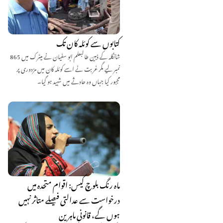
کتابوں سے کوئلہ کان تک
شانگلہ کے ذہین طالبعلم ابو سفیان نے میٹرک میں 865
نمبر لیے مگر غربت نے اسے کوئلہ کان میں مزدوری پر
مجبور کیا جہاں وہ حادثے میں شہید ہو گیا۔
ماہ رنگ بلوچ کیس: اقوام متحدہ میں
درخواست سے عدالتی فیصلے متاثر نہیں
ہوں گے، قانونی ماہرین