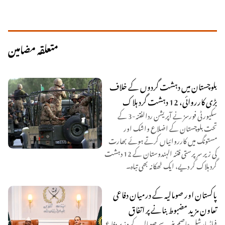
متعلقہ مضامین
بلوچستان میں دہشت گردوں کے خلاف
بڑی کارروائی، 12 دہشت گرد ہلاک
سکیورٹی فورسز نے آپریشن ردالفتنہ-3 کے
تحت بلوچستان کے اضلاع واشک اور
مستونگ میں کارروائیاں کرتے ہوئے بھارت
کی زیر سرپرستی فتنہ الہندوستان کے 12 دہشت
گرد ہلاک کر دیے، ایک ٹھکانہ بھی تباہ۔
پاکستان اور صومالیہ کے درمیان دفاعی
تعاون مزید مضبوط بنانے پر اتفاق
فیلڈ مارشل عاصم منیر سے صومالیہ کے وزیر دفاع