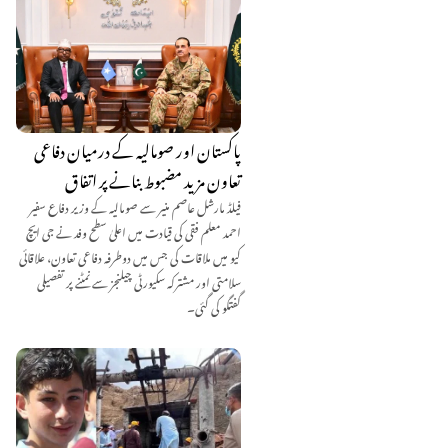
پاکستان اور صومالیہ کے درمیان دفاعی
تعاون مزید مضبوط بنانے پر اتفاق
فیلڈ مارشل عاصم منیر سے صومالیہ کے وزیر دفاع سفیر
احمد معلم فقی کی قیادت میں اعلیٰ سطح وفد نے جی ایچ
کیو میں ملاقات کی جس میں دوطرفہ دفاعی تعاون، علاقائی
سلامتی اور مشترکہ سکیورٹی چیلنجز سے نمٹنے پر تفصیلی
گفتگو کی گئی۔