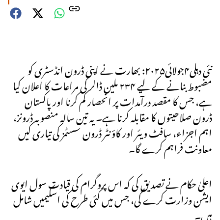
نئی دہلی۴جولائی۲۰۲۵: بھارت نے اپنی ڈرون انڈسٹری کو
مضبوط بنانے کے لیے ۲۳۴ ملین ڈالر کی مراعات کا اعلان کیا
ہے، جس کا مقصد درآمدات پر انحصار کم کرنا اور پاکستان
ڈرون صلاحیتوں کا مقابلہ کرنا ہے۔ یہ تین سالہ منصوبہ ڈرونز،
اہم اجزاء، سافٹ ویئر اور کاؤنٹر ڈرون سسٹمز کی تیاری کیں
معاونت فراہم کرے گا۔
اعلیٰ حکام نے تصدیق کی کہ اس پروگرام کی قیادت سول ایوی
ایشن وزارت کرے گی، جس میں کئی طرح کی اسکیمیں شامل
ہیں۔