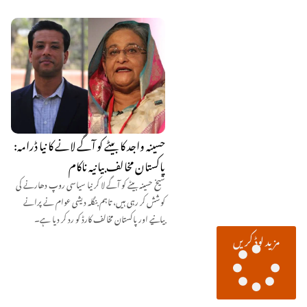
حسینہ واجد کا بیٹے کو آگے لانے کا نیا ڈرامہ:
پاکستان مخالف بیانیہ ناکام
شیخ حسینہ بیٹے کو آگے لا کر نیا سیاسی روپ دھارنے کی
کوشش کر رہی ہیں، تاہم بنگلہ دیشی عوام نے پرانے
بیانیے اور پاکستان مخالف کارڈ کو رد کر دیا ہے۔
مزید لوڈ کریں