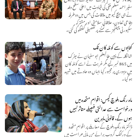
سفیر احمد معلم فقی کی قیادت میں اعلیٰ سطح وفد
نے جی ایچ کیو میں ملاقات کی جس میں دوطرفہ
دفاعی تعاون، علاقائی سلامتی اور مشترکہ
سکیورٹی چیلنجز سے نمٹنے پر تفصیلی گفتگو کی گئی۔
کتابوں سے کوئلہ کان تک
شانگلہ کے ذہین طالبعلم ابو سفیان نے میٹرک
میں 865 نمبر لیے مگر غربت نے اسے کوئلہ کان
میں مزدوری پر مجبور کیا جہاں وہ حادثے میں شہید
ہو گیا۔
ماہ رنگ بلوچ کیس: اقوام متحدہ میں
درخواست سے عدالتی فیصلے متاثر نہیں
ہوں گے، قانونی ماہرین
ڈاکٹر ماہ رنگ بلوچ کے معاملے پر اقوامِ متحدہ
کے ورکنگ گروپ برائے من مانی حراست میں