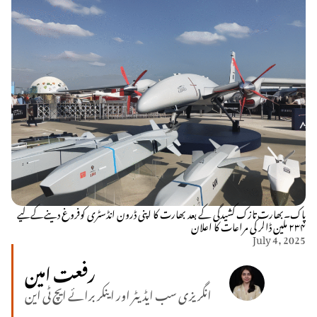
پاک۔بھارت تازک کشیدگی کے بعد بھارت کا اپنی ڈرون انڈسٹری کوفروغ دینےکےلیے
۲۳۴ ملین ڈالر کی مراعات کا اعلان
July 4, 2025
رفعت امین
انگریزی سب ایڈیٹر اور اینکر برائے ایچ ٹی این