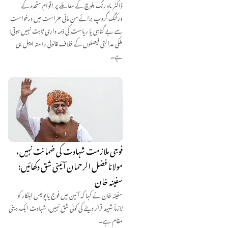
ڈاکٹر ماہ رنگ بلوچ کے معاملے پر اقوامِ متحدہ کے
ورکنگ گروپ برائے من مانی حراست میں درخواست
سے بے گناہی یا ریاست کی ذمہ داری ثابت نہیں ہوتی؛
ملکی عدالتی فیصلوں کے خلاف قانونی راستہ اپیل ہی
ہے۔
فوجی ملازمت شہادت کی ضمانت نہیں،
مولانا فضل الرحمان آئینی شق دکھائیں:
سفینہ خان
سفینہ خان نے کہا کہ آئین میں فوج یا پولیس اہلکار کو
لازماً شہید قرار دینے کی کوئی شق نہیں، شہادت ایک دینی
مقام ہے۔