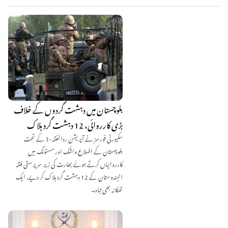
بلوچستان میں دہشت گردوں کے خلاف
بڑی کارروائی، 12 دہشت گرد ہلاک
سکیورٹی فورسز نے آپریشن ردالفتنہ-3 کے تحت
بلوچستان کے اضلاع واشک اور مستونگ میں
کارروائیاں کرتے ہوئے بھارت کی زیر سرپرستی فتنہ
الہندوستان کے 12 دہشت گرد ہلاک کر دیے، ایک
ٹھکانہ بھی تباہ۔