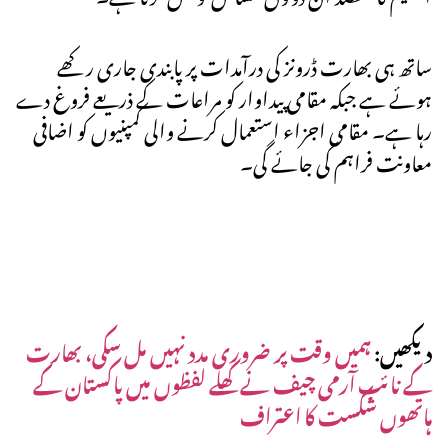
ساتھ ہی بھارت ڈرونز کی درآمدات پر پابندی جاری رکھے
ہوئے ہے جبکہ مقامی پیداوار کو مراعات کے ذریعے فروغ دے
رہا ہے۔ مقامی اجزاء استعمال کرنے والی کمپنیوں کو اضافی
معاونت فراہم کی جائے گی۔
دیکھیں:
ہمیں وقت پر ضروری مدد نہیں مل سکی، بھارت
کے نائب آرمی چیف نے کھلے لفظوں میں پاکستان کے
ہاتھوں شکست کا اعتراف