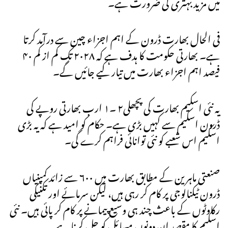
میں مزید بہتری کی ضرورت ہے۔
فی الحال بھارت ڈرون کے اہم اجزاء چین سے درآمد کرتا
ہے۔ بھارتی حکومت کا ہدف ہے کہ ۲۰۲۸ تک کم از کم ۴۰
فیصد اہم اجزاء بھارت میں تیار کیے جائیں گے۔
یہ نئی اسکیم بھارت کی پچھلی۲ ۔۱ ارب بھارتی روپے کی
ڈرون اسکیم سے کہیں بڑی ہے۔ حکام کو امید ہے کہ یہ بڑی
اسکیم اس شعبے کو نئی توانائی فراہم کرے گی۔
صنعتی ماہرین کے مطابق بھارت میں ٦۰۰ سے زائد کمپنیاں
ڈرون ٹیکنالوجی پر کام کر رہی ہیں، لیکن سرمائے اور تکنیکی
رکاوٹوں کے باعث چند ہی وسیع پیمانے پر کام کر پائی ہیں۔ نئی
اسکیم کا مقصد ان دونوں مسائل کو حل کرنا ہے۔