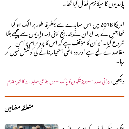
پابندیوں کا میکانزم فعال کیا تھا۔
امریکا 2018 میں اس معاہدے سے یکطرفہ طور پر الگ ہو گیا
تھا جس کے بعد ایران نے بتدریج اپنی ذمہ داریوں سے پیچھے ہٹنا
شروع کیا۔ ایران کا مؤقف ہے کہ اس کا پروگرام پرامن
مقاصد کے لیے ہے اور وہ ایٹمی ہتھیار بنانے کی کوشش نہیں کر
رہا۔
دیکھیں:
ایرانی صدر مسعود پزشکیان کا پاک سعودیہ دفاعی معاہدے کا خیر مقدم
متعلقہ مضامین
ہنگو میں سکیورٹی فورسز کی بڑی کارروائی، 3