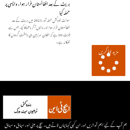
بریت کے بعد افغانستان فرار ہوا، واپسی پر
حملہ کیا
سوات خودکش حملہ آور 2023 میں بریت کے بعد
افغانستان فرار ہوا اور واپس آ کر دھماکا کیا، جس سے
ثابت ہوتا ہے کہ افغان سرزمین ہی دہشت گردوں کا
ٹھکانہ ہے۔
مزید لوڈ کریں
ہم آپ کے لیے اہم آوازیں اور ان کہی کہانیاں لاتے ہیں۔ سچ پر مبنی اور سیاق و سباق