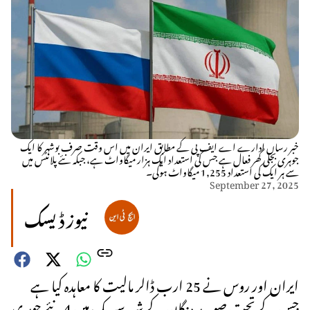
خبر رساں ادارے اے ایف پی کے مطابق ایران میں اس وقت صرف بوشہر کا ایک
جوہری بجلی گھر فعال ہے جس کی استعداد ایک ہزار میگاواٹ ہے، جبکہ نئے پلانٹس میں
سے ہر ایک کی استعداد 1,255 میگاواٹ ہوگی۔
September 27, 2025
نیوز ڈیسک
ایران اور روس نے 25 ارب ڈالر مالیت کا معاہدہ کیا ہے
جس کے تحت صوبہ ہرمزگان کے شہر سیریک میں 4 نئے جوہری