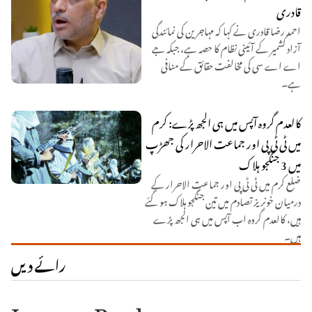
قادری
احمد رضا قادری نے کہا کہ مہاجرین کی نمائندگی
آزاد کشمیر کے آئینی نظام کا حصہ ہے، جبکہ جے
اے اے سی کی مخالفت حقائق کے منافی
ہے۔
کالعدم گروہ آپس میں ہی الجھ پڑے: کرم
میں ٹی ٹی پی اور جماعت الاحرار کی جھڑپ
میں 3 جنگجو ہلاک
ضلع کرم میں ٹی ٹی پی اور جماعت الاحرار کے
درمیان خونریز تصادم میں تین جنگجو ہلاک ہو گئے
ہیں، کالعدم گروہ اب آپس میں ہی الجھ پڑے
ہیں۔
رائے دیں
Leave a Reply