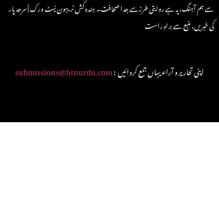
سے ہم آہنگ، یہ ہے روایتی طرزسے جدا صحافت۔ ہندوکش ٹریبون نیٹ ورک | سرحد پار
کی خبریں، منبع سے براہِ راست
: اپنی تحاریر و آراء یہاں جمع کروائیں
submissions@htnurdu.com