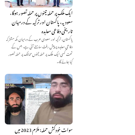
ایک ملک پر حملہ تینوں پر حملہ تصور ہوگا،
سعودیہ، پاکستان اور ترکیہ کے درمیان
تاریخی دفاعی معاہدہ
پاکستان، ترکیہ اور سعودی عرب کے درمیان مکہ مشترکہ
دفاعی معاہدہ پر پیش رفت سامنے آئی ہے، جس کے
تحت کسی ایک ملک پر حملہ تینوں ممالک پر حملہ تصور
کیا جائے گا۔
سوات خودکش حملہ: ملزم 2023 میں