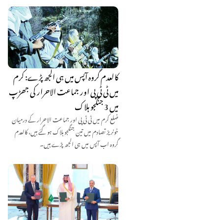
کالعدم گروہ آپس میں ہی الجھ پڑے: کرم
میں ٹی ٹی پی اور جماعت الاحرار کی جھڑپ
میں 3 جنگجو ہلاک
ضلع کرم میں ٹی ٹی پی اور جماعت الاحرار کے درمیان
خونریز تصادم میں تین جنگجو ہلاک ہو گئے ہیں، کالعدم
گروہ اب آپس میں ہی الجھ پڑے ہیں۔