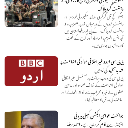
دہشت گرد ہلاک
ہنگو کے تل گُرگُری روڈ پر سکیورٹی فورسز اور
دہشت گردوں کے درمیان شدید جھڑپ، 3
دہشت گرد ہلاک۔ کے پی اور بلوچستان میں
آپریشن العزم، الرصاد اور گرج کے تحت
کارروائیاں جاری ہیں۔
بی بی سی اردو غیر اخلاقی مواد کی اشاعت پر
شدید تنقید کی زد میں
بی بی سی کی ویب سائٹ پر مسلسل غیر اخلاقی
مواد کی اشاعت کے خلاف علماء اور مذہبی
حلقوں نے منبر و محراب سے آواز اٹھانے اور
سائٹ کی بندش کا مطالبہ کیا ہ
جوائنٹ عوامی ایکشن کمیٹی بیرونی
ایجنڈے پر کام کر رہی ہے، احمد رضا