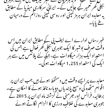
بجلی گھر تعمیر کیے جائیں گے۔ ایرانی سرکاری میڈیا کے مطابق
یہ معاہدہ ایران ہرمز کمپنی اور روسی کمپنی روزاٹم کے درمیان
طے پایا۔
خبر رساں ادارے اے ایف پی کے مطابق ایران میں اس
وقت صرف بوشہر کا ایک جوہری بجلی گھر فعال ہے جس کی
استعداد ایک ہزار میگاواٹ ہے، جبکہ نئے پلانٹس میں سے ہر
ایک کی استعداد 1,255 میگاواٹ ہوگی۔
معاہدے پر ایسے وقت میں دستخط ہوئے ہیں جب ایران پر
اقوام متحدہ کی وسیع پابندیاں دوبارہ نافذ ہونے کا امکان ہے۔
برطانیہ، فرانس اور جرمنی نے گزشتہ ماہ ایران پر 2015 کے
جوہری معاہدے کی خلاف ورزی کا الزام لگاتے ہوئے