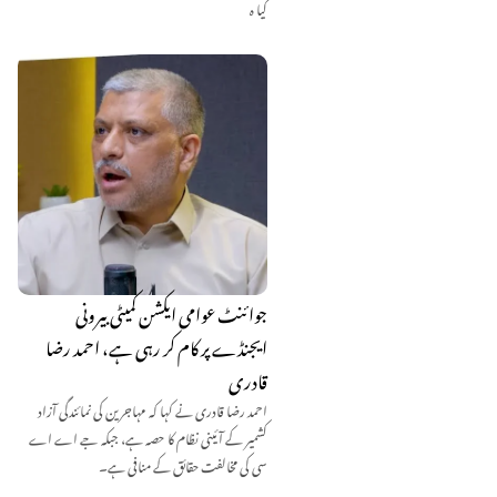
کیا ہ
جوائنٹ عوامی ایکشن کمیٹی بیرونی
ایجنڈے پر کام کر رہی ہے، احمد رضا
قادری
احمد رضا قادری نے کہا کہ مہاجرین کی نمائندگی آزاد
کشمیر کے آئینی نظام کا حصہ ہے، جبکہ جے اے اے
سی کی مخالفت حقائق کے منافی ہے۔