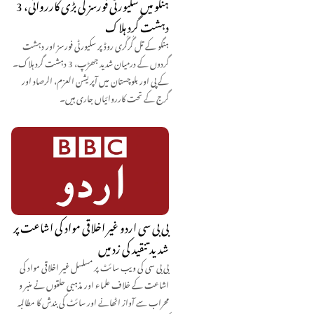
ہنگو میں سکیورٹی فورسز کی بڑی کارروائی، 3
دہشت گرد ہلاک
ہنگو کے تل گُرگُری روڈ پر سکیورٹی فورسز اور دہشت
گردوں کے درمیان شدید جھڑپ، 3 دہشت گرد ہلاک۔
کے پی اور بلوچستان میں آپریشن العزم، الرصاد اور
گرج کے تحت کارروائیاں جاری ہیں۔
بی بی سی اردو غیر اخلاقی مواد کی اشاعت پر
شدید تنقید کی زد میں
بی بی سی کی ویب سائٹ پر مسلسل غیر اخلاقی مواد کی
اشاعت کے خلاف علماء اور مذہبی حلقوں نے منبر و
محراب سے آواز اٹھانے اور سائٹ کی بندش کا مطالبہ