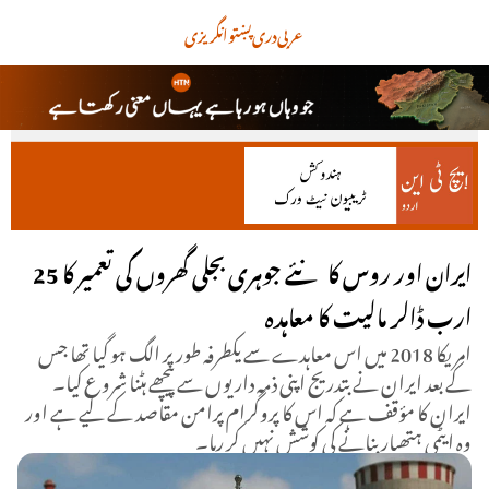
عربی
دری
پښتو
انگریزی
ایران اور روس کا نئے جوہری بجلی گھروں کی تعمیر کا 25
ارب ڈالر مالیت کا معاہدہ
امریکا 2018 میں اس معاہدے سے یکطرفہ طور پر الگ ہو گیا تھا جس
کے بعد ایران نے بتدریج اپنی ذمہ داریوں سے پیچھے ہٹنا شروع کیا۔
ایران کا مؤقف ہے کہ اس کا پروگرام پرامن مقاصد کے لیے ہے اور
وہ ایٹمی ہتھیار بنانے کی کوشش نہیں کر رہا۔