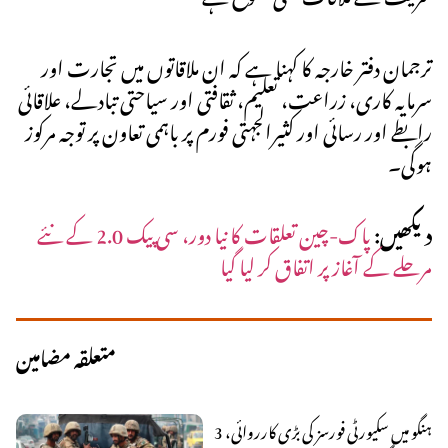
ترجمان دفتر خارجہ کا کہنا ہے کہ ان ملاقاتوں میں تجارت اور
سرمایہ کاری، زراعت، تعلیم، ثقافتی اور سیاحتی تبادلے، علاقائی
رابطے اور رسائی اور کثیرالجہتی فورم پر باہمی تعاون پر توجہ مرکوز
ہوگی۔
دیکھیں:
پاک-چین تعلقات کا نیا دور، سی پیک 2.0 کے نئے
مرحلے کے آغاز پر اتفاق کر لیا گیا
متعلقہ مضامین
ہنگو میں سکیورٹی فورسز کی بڑی کارروائی، 3