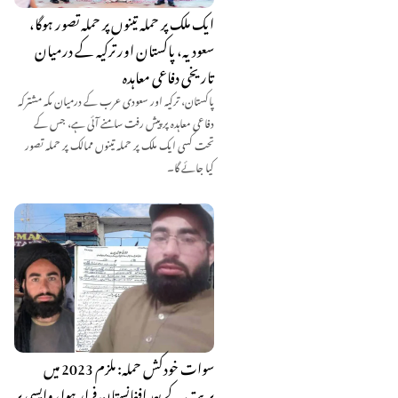
ایک ملک پر حملہ تینوں پر حملہ تصور ہوگا،
سعودیہ، پاکستان اور ترکیہ کے درمیان
تاریخی دفاعی معاہدہ
پاکستان، ترکیہ اور سعودی عرب کے درمیان مکہ مشترکہ
دفاعی معاہدہ پر پیش رفت سامنے آئی ہے، جس کے
تحت کسی ایک ملک پر حملہ تینوں ممالک پر حملہ تصور
کیا جائے گا۔
سوات خودکش حملہ: ملزم 2023 میں
بریت کے بعد افغانستان فرار ہوا، واپسی پر