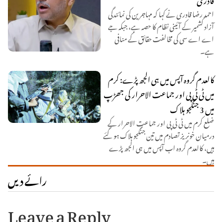
احمد رضا قادری نے کہا کہ مہاجرین کی نمائندگی
آزاد کشمیر کے آئینی نظام کا حصہ ہے، جبکہ جے
اے اے سی کی مخالفت حقائق کے منافی
ہے۔
کالعدم گروہ آپس میں ہی الجھ پڑے: کرم
میں ٹی ٹی پی اور جماعت الاحرار کی جھڑپ
میں 3 جنگجو ہلاک
ضلع کرم میں ٹی ٹی پی اور جماعت الاحرار کے
درمیان خونریز تصادم میں تین جنگجو ہلاک ہو گئے
ہیں، کالعدم گروہ اب آپس میں ہی الجھ پڑے
ہیں۔
رائے دیں
Leave a Reply