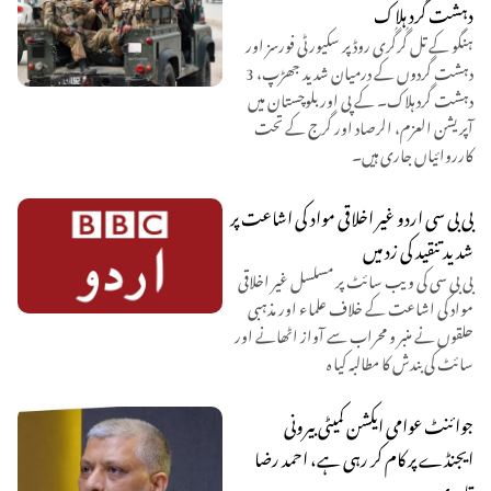
دہشت گرد ہلاک
ہنگو کے تل گُرگُری روڈ پر سکیورٹی فورسز اور
دہشت گردوں کے درمیان شدید جھڑپ، 3
دہشت گرد ہلاک۔ کے پی اور بلوچستان میں
آپریشن العزم، الرصاد اور گرج کے تحت
کارروائیاں جاری ہیں۔
بی بی سی اردو غیر اخلاقی مواد کی اشاعت پر
شدید تنقید کی زد میں
بی بی سی کی ویب سائٹ پر مسلسل غیر اخلاقی
مواد کی اشاعت کے خلاف علماء اور مذہبی
حلقوں نے منبر و محراب سے آواز اٹھانے اور
سائٹ کی بندش کا مطالبہ کیا ہ
جوائنٹ عوامی ایکشن کمیٹی بیرونی
ایجنڈے پر کام کر رہی ہے، احمد رضا
قادری