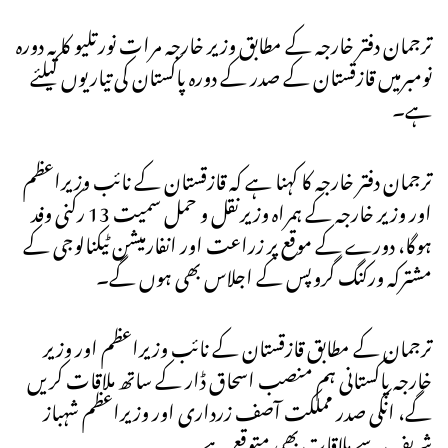
ترجمان دفتر خارجہ کے مطابق وزیر خارجہ مرات نورتلیو کا یہ
دورہ
نومبرمیں قازقستان کے صدر کے دورہ پاکستان کی تیاریوں کیلئے
ہے۔
ترجمان دفتر خارجہ کا کہنا ہے کہ قازقستان کے نائب وزیراعظم
اور وزیر خارجہ کے ہمراہ وزیرنقل و حمل سمیت 13 رکنی وفد
ہوگا، دورے کے موقع پر زراعت اور انفارمیشن ٹیکنالوجی کے
مشترکہ ورکنگ گروپس کے اجلاس بھی ہوں گے۔
ترجمان کے مطابق قازقستان کے نائب وزیراعظم اور وزیر
خارجہ پاکستانی ہم منصب اسحاق ڈار کے ساتھ ملاقات کریں
گے، انکی صدر مملکت آصف زرداری اور وزیراعظم شہباز
شریف سے ملاقات بھی متوقع ہے