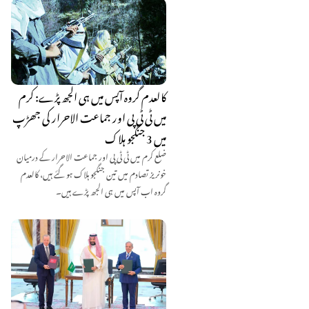
کالعدم گروہ آپس میں ہی الجھ پڑے: کرم
میں ٹی ٹی پی اور جماعت الاحرار کی جھڑپ
میں 3 جنگجو ہلاک
ضلع کرم میں ٹی ٹی پی اور جماعت الاحرار کے درمیان
خونریز تصادم میں تین جنگجو ہلاک ہو گئے ہیں، کالعدم
گروہ اب آپس میں ہی الجھ پڑے ہیں۔