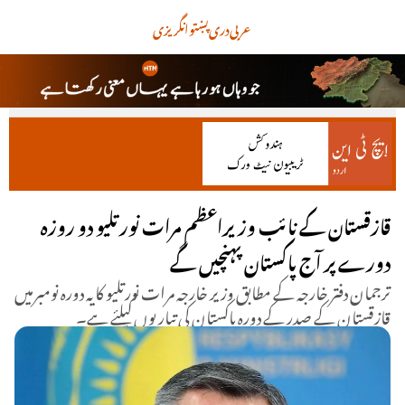
عربی
دری
پښتو
انگریزی
قازقستان کے نائب وزیراعظم مرات نورتلیو دو روزہ
دورے پر آج پاکستان پہنچیں گے
ترجمان دفتر خارجہ کے مطابق وزیر خارجہ مرات نورتلیو کا یہ دورہ نومبرمیں
قازقستان کے صدر کے دورہ پاکستان کی تیاریوں کیلئے ہے۔