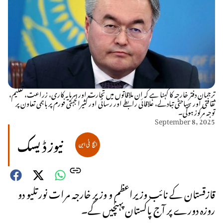
ترجمان دفتر خارجہ کا کہنا ہے کہ ان ملاقاتوں میں تجارت اور سرمایہ کاری، زراعت، تعلیم،
ثقافتی اور سیاحتی تبادلے، علاقائی رابطے اور رسائی اور کثیرالجہتی فورم پر باہمی تعاون پر
توجہ مرکوز ہوگی۔
September 8, 2025
نیوز ڈیسک
قازقستان کے نائب وزیراعظم و وزیر خارجہ مرات نورتلیو دو
روزہ دورے پر آج پاکستان پہنچیں گے۔