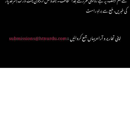
کی خبریں، منبع سے براہِ راست
: اپنی تحاریر و آراء یہاں جمع کروائیں
submissions@htnurdu.com