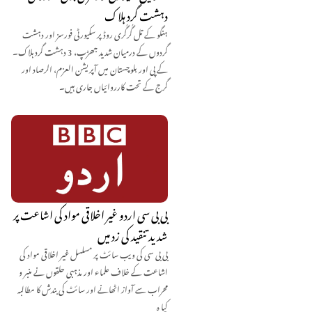
دہشت گرد ہلاک
ہنگو کے تل گُرگُری روڈ پر سکیورٹی فورسز اور دہشت
گردوں کے درمیان شدید جھڑپ، 3 دہشت گرد ہلاک۔
کے پی اور بلوچستان میں آپریشن العزم، الرصاد اور
گرج کے تحت کارروائیاں جاری ہیں۔
بی بی سی اردو غیر اخلاقی مواد کی اشاعت پر
شدید تنقید کی زد میں
بی بی سی کی ویب سائٹ پر مسلسل غیر اخلاقی مواد کی
اشاعت کے خلاف علماء اور مذہبی حلقوں نے منبر و
محراب سے آواز اٹھانے اور سائٹ کی بندش کا مطالبہ
کیا ہ