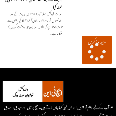
حملہ کیا
سوات خودکش حملہ آور 2023 میں بریت کے بعد
افغانستان فرار ہوا اور واپس آ کر دھماکا کیا، جس سے
ثابت ہوتا ہے کہ افغان سرزمین ہی دہشت گردوں کا
ٹھکانہ ہے۔
مزید لوڈ کریں
ہم آپ کے لیے اہم آوازیں اور ان کہی کہانیاں لاتے ہیں۔ سچ پر مبنی اور سیاق و سباق
سے ہم آہنگ، یہ ہے روایتی طرزسے جدا صحافت۔ ہندوکش ٹریبون نیٹ ورک | سرحد پار