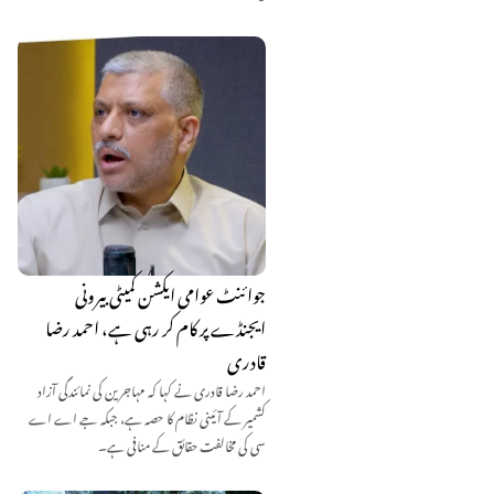
جوائنٹ عوامی ایکشن کمیٹی بیرونی
ایجنڈے پر کام کر رہی ہے، احمد رضا
قادری
احمد رضا قادری نے کہا کہ مہاجرین کی نمائندگی آزاد
کشمیر کے آئینی نظام کا حصہ ہے، جبکہ جے اے اے
سی کی مخالفت حقائق کے منافی ہے۔