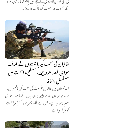
کی گئی ڈرون کارروائی کے نتیجے میں اہم کمانڈر جیمید سرہ
بنگلہ سمیت 2 دہشت گرد ہلاک ہو گئے۔
طالبان کی سخت گیر پالیسیوں کے خلاف
عوامی غصہ عروج پر، مسلح مزاحمت میں
مسلسل اضافہ
افغانستان میں طالبان حکومت کی سخت گیر پالیسیوں،
سرعام سزاؤں اور خواتین پر پابندیوں کے باعث عوامی
غصہ بڑھ رہا ہے، جس نے ملک بھر میں مسلح مزاحمت
کو تیز کر دیا ہے۔