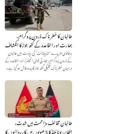
طالبان کا خطرناک ڈرون پروگرام،
بھارت اور القاعدہ کے گٹھ جوڑ کا انکشاف
برطانوی جریدے ‘انڈیپنڈنٹ’ کی رپورٹ میں طالبان
کے ڈرون پروگرام، بھارتی فوجی انجینئرز اور القاعدہ کے
درمیان خطرناک تکنیکی گٹھ جوڑ کا پردہ فاش ہو گیا ہے۔
طالبان مخالف مزاحمت میں شدت،
افغان یونائیٹڈ کا 5 صوبوں میں کارروائیوں کا