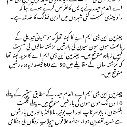
اے انعام حیدر نے پریس کانفرنس کرتے ہوئے کہا کہ
راولپنڈی سمیت کئی شہروں میں اربن فلڈنگ کا خدشہ ہے۔
چیئرمین این ڈی ایم اے کا کہنا تھا کہ موسمیاتی تبدیلی کے
باعث مون سون سیزن کی بارشیں گزشتہ سالوں کی نسبت
کہیں زیادہ متوقع ہیں۔ چیئرمین این ڈی ایم اے کا مزید کہنا تھا
کہ گزشتہ سال کے مقابلے میں 50 سے 60 فیصد زیادہ بارشیں
متوقع ہیں۔
چیئرمین این ڈی ایم اے انعام حیدر کے مطابق ستمبر کے پہلے
10 دن تک مون سون کی بارشیں متوقع ہیں۔ پہلے گلگت
بلتستان ، بابوسر ٹاپ اور اب بونیر، مالاکنڈ باجور میں بارشوں
سے شدید نقصان ہوا، متاثرہ علاقوں سیلاب زدگان کی ہنگامی