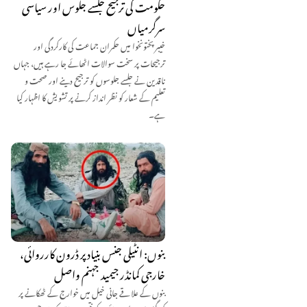
حکومت کی ترجیح جلسے جلوس اور سیاسی
سرگرمیاں
خیبر پختونخوا میں حکمران جماعت کی کارکردگی اور
ترجیحات پر سخت سوالات اٹھائے جا رہے ہیں، جہاں
ناقدین نے جلسے جلوسوں کو ترجیح دینے اور صحت و
تعلیم کے شعار کو نظر انداز کرنے پر تشویش کا اظہار کیا
ہے۔
بنوں: انٹیلی جنس بنیاد پر ڈرون کارروائی،
خارجی کمانڈر جیمید جہنم واصل
بنوں کے علاقے جانی خیل میں خوارج کے ٹھکانے پر