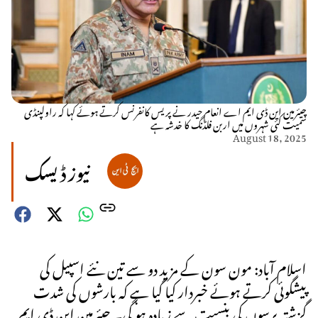
چیئرمین این ڈی ایم اے انعام حیدر نے پریس کانفرنس کرتے ہوئے کہا کہ راولپنڈی
سمیت کئی شہروں میں اربن فلڈنگ کا خدشہ ہے
August 18, 2025
نیوز ڈیسک
اسلام آباد: مون سون کے مزید دو سے تین نئے اسپیل کی
پیشگوئی کرتے ہوئے خبردار کیا گیا ہے کہ بارشوں کی شدت
گزشتہ برسوں کی بنسبت سے زیادہ ہو گی۔ چیئرمین این ڈی ایم