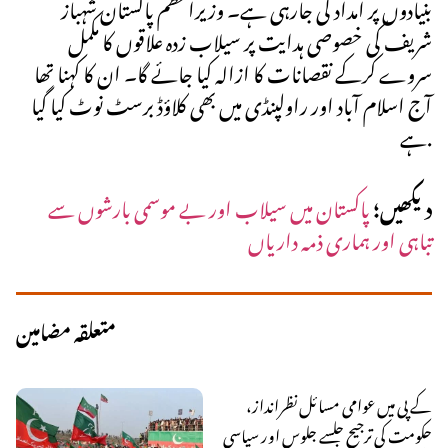
بنیادوں پر امداد کی جارہی ہے۔ وزیراعظم پاکستان شہباز
شریف کی خصوصی ہدایت پر سیلاب زدہ علاقوں کا مکمل
سروے کرکے نقصانات کا ازالہ کیا جائے گا۔ ان کا کہنا تھا
آج اسلام آباد اور راولپنڈی میں بھی کلاؤڈ برسٹ نوٹ کیا گیا
ہے.
دیکھیں؛
پاکستان میں سیلاب اور بے موسمی بارشوں سے
تباہی اور ہماری ذمہ داریاں
متعلقہ مضامین
کے پی میں عوامی مسائل نظرانداز،
حکومت کی ترجیح جلسے جلوس اور سیاسی