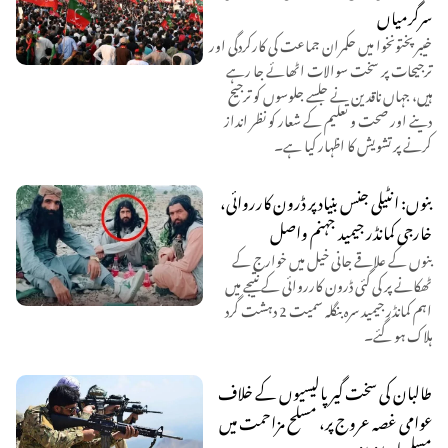
سرگرمیاں
خیبر پختونخوا میں حکمران جماعت کی کارکردگی اور
ترجیحات پر سخت سوالات اٹھائے جا رہے
ہیں، جہاں ناقدین نے جلسے جلوسوں کو ترجیح
دینے اور صحت و تعلیم کے شعار کو نظر انداز
کرنے پر تشویش کا اظہار کیا ہے۔
بنوں: انٹیلی جنس بنیاد پر ڈرون کارروائی،
خارجی کمانڈر جیمید جہنم واصل
بنوں کے علاقے جانی خیل میں خوارج کے
ٹھکانے پر کی گئی ڈرون کارروائی کے نتیجے میں
اہم کمانڈر جیمید سرہ بنگلہ سمیت 2 دہشت گرد
ہلاک ہو گئے۔
طالبان کی سخت گیر پالیسیوں کے خلاف
عوامی غصہ عروج پر، مسلح مزاحمت میں