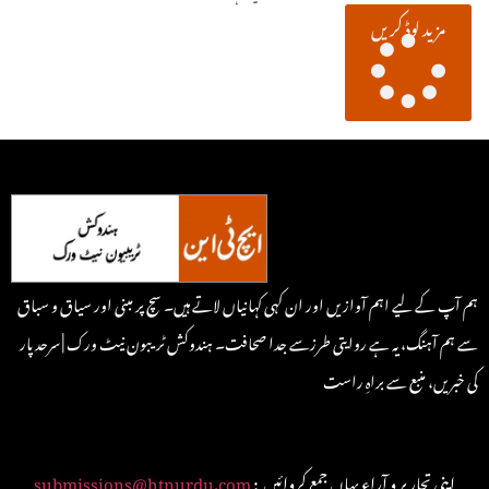
مزید لوڈ کریں
ہم آپ کے لیے اہم آوازیں اور ان کہی کہانیاں لاتے ہیں۔ سچ پر مبنی اور سیاق و سباق
سے ہم آہنگ، یہ ہے روایتی طرزسے جدا صحافت۔ ہندوکش ٹریبون نیٹ ورک | سرحد پار
کی خبریں، منبع سے براہِ راست
: اپنی تحاریر و آراء یہاں جمع کروائیں
submissions@htnurdu.com