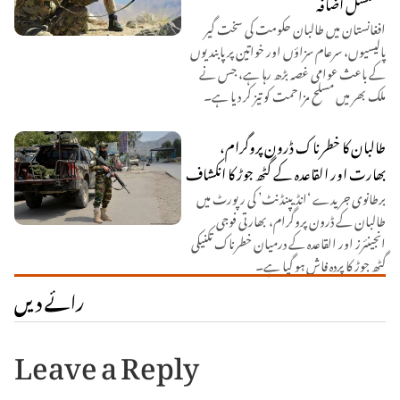
مسلسل اضافہ
افغانستان میں طالبان حکومت کی سخت گیر
پالیسیوں، سرعام سزاؤں اور خواتین پر پابندیوں
کے باعث عوامی غصہ بڑھ رہا ہے، جس نے
ملک بھر میں مسلح مزاحمت کو تیز کر دیا ہے۔
طالبان کا خطرناک ڈرون پروگرام،
بھارت اور القاعدہ کے گٹھ جوڑ کا انکشاف
برطانوی جریدے ‘انڈیپنڈنٹ’ کی رپورٹ میں
طالبان کے ڈرون پروگرام، بھارتی فوجی
انجینئرز اور القاعدہ کے درمیان خطرناک تکنیکی
گٹھ جوڑ کا پردہ فاش ہو گیا ہے۔
رائے دیں
Leave a Reply