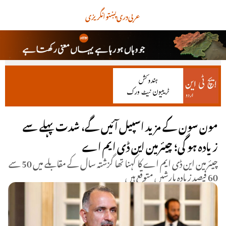
عربی
دری
پښتو
انگریزی
مون سون کے مزید اسپیل آئیں گے، شدت پہلے سے
زیادہ ہو گی؛ چیئرمین این ڈی ایم اے
چیئرمین این ڈی ایم اے کا کہنا تھا گزشتہ سال کے مقابلے میں 50 سے
60 فیصد زیادہ بارشیں متوقع ہیں