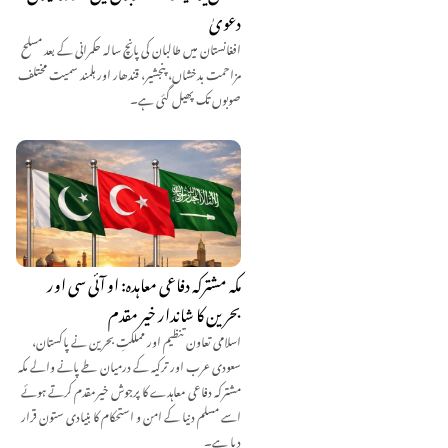
دعویٰ
افغانستان میں طالبان کی پانچ سالہ حکمرانی کے بعد مسلح
مزاحمت بدخشاں، پنجشیر، قندھار اور ہلمند سمیت مختلف
صوبوں تک پھیل گئی ہے۔
مکہ مشترکہ دفاعی معاہدہ: او آئی سی اور
بحرین کا شاندار خیر مقدم
اسلامی تعاون تنظیم اور مملکتِ بحرین نے پاکستان،
سعودی عرب اور ترکیہ کے درمیان طے پانے والے مکہ
مشترکہ دفاعی معاہدے کا پرجوش خیرمقدم کرتے ہوئے
اسے مسلم دنیا کے امن و استحکام کا بنیادی ستون قرار
دیا ہے۔