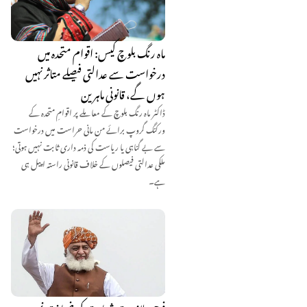
ماہ رنگ بلوچ کیس: اقوام متحدہ میں
درخواست سے عدالتی فیصلے متاثر نہیں
ہوں گے، قانونی ماہرین
ڈاکٹر ماہ رنگ بلوچ کے معاملے پر اقوامِ متحدہ کے
ورکنگ گروپ برائے من مانی حراست میں درخواست
سے بے گناہی یا ریاست کی ذمہ داری ثابت نہیں ہوتی؛
ملکی عدالتی فیصلوں کے خلاف قانونی راستہ اپیل ہی
ہے۔