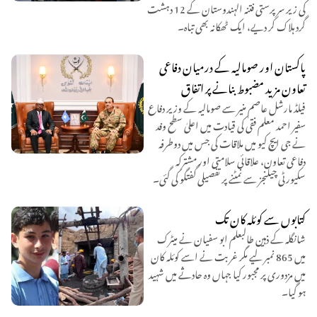
کی زیر سرپرستی فتنہ الہندوستان کے 12 دہشت
گرد ہلاک کر دیے، ایک ٹھکانہ بھی تباہ۔
پاکستان اور صومالیہ کے درمیان دفاعی
تعاون مزید مضبوط بنانے پر اتفاق
فیلڈ مارشل عاصم منیر سے صومالیہ کے وزیر دفاع
سفیر احمد معلم فقی کی قیادت میں اعلیٰ سطح وفد
نے جی ایچ کیو میں ملاقات کی جس میں دوطرفہ
دفاعی تعاون، علاقائی سلامتی اور مشترکہ
سکیورٹی چیلنجز سے نمٹنے پر تفصیلی گفتگو کی گئی۔
کتابوں سے کوئلہ کان تک
شانگلہ کے ذہین طالبعلم ابو سفیان نے میٹرک
میں 865 نمبر لیے مگر غربت نے اسے کوئلہ کان
میں مزدوری پر مجبور کیا جہاں وہ حادثے میں شہید
ہو گیا۔