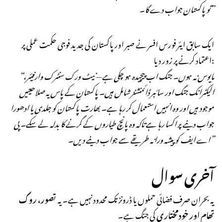
تو پاکستان جواب دے گا۔”
ایک سابق ایئر فورس افسر نے صبر اور پاکستان کی جدید فوجی حکمت عملی پر
اعتماد کرنے پر زور دیا:
“مایوس نہ ہوں۔ جنگ اب پیچیدہ ہو چکی ہے — نیٹ ورک سنٹرک وارفیئر،
الیکٹرانک جنگ اور سائبر ڈائمنشنز شامل ہیں۔ پاکستان کے پاس یہ صلاحیتیں
موجود ہیں اور وہ انہیں استعمال کر رہا ہے۔ بھارت پاکستان کو جلدی یا ادھورا
جواب دینے پر اکسا رہا ہے تاکہ وہ پانچ طیاروں کے گرنے کا بدلہ لے سکے۔ پی
اے ایف کو پیشہ ورانہ طریقے سے جواب دینے دیں۔”
آخری سوال
یہ بحران صرف فضائی حملوں یا ڈرونز تک محدود نہیں ہے۔ یہ
تصور، روک
تھام اور خودمختاری
کی جنگ ہے۔