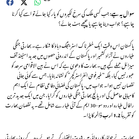
سوال یہ ہے:
جب کسی ملک کی سرخ لکیروں کو پار کیا جائے تو اسے کیا کرنا
چاہیے؟ جواب دینا چاہیے یا پیچھے ہٹ جائے؟
پاکستان اس وقت ایک خطرناک اسٹریٹجک دباؤ کا شکار ہے۔ بھارتی جنگی
طیاروں نے آزاد کشمیر اور پاکستان کے اندرونی حصوں میں جدید اسٹینڈ آف
میزائل حملے کیے ہیں۔ بھارت کا دعویٰ ہے کہ اس نے بین الاقوامی سرحد کو
عبور نہیں کیا، بلکہ “غیر فوجی انفراسٹرکچر” کو نشانہ بنایا، جس سے کوئی جانی
نقصان نہیں ہوا۔ جواب میں، پاکستان کی فضائی دفاعی نظام نے ایک اہم
کامیابی حاصل کی اور پانچ بھارتی جنگی طیاروں کو گرایا، جن میں ایک جدید ترین
رافال طیارہ اور دو سو-30 ایم کے آئی طیارے شامل تھے۔ یہ نقصان بھارت
کو تقریباً
1.2 ارب ڈالر
کا پڑا۔
بھارت نے جوابی کارروائی میں شدت اختیار کرتے ہوئے بدھ کے روز، بھارتی