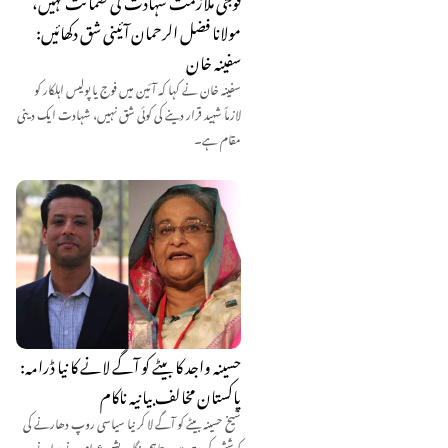
فوجی ملازمت شہادت کی ضمانت نہیں،
مولانا فضل الرحمان آئینی شق دکھائیں:
سفینہ خان
سفینہ خان نے کہا کہ آئین میں فوج یا پولیس اہلکار کو
لازماً شہید قرار دینے کی کوئی شق نہیں، شہادت ایک دینی
مقام ہے۔
حسینہ واجد کا بیٹے کو آگے لانے کا نیا ڈرامہ:
پاکستان مخالف بیانیہ ناکام
شیخ حسینہ بیٹے کو آگے لا کر نیا سیاسی روپ دھارنے کی
کوشش کر رہی ہیں، تاہم بنگلہ دیشی عوام نے پرانے