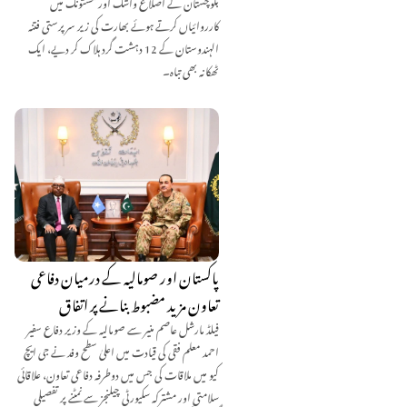
بلوچستان کے اضلاع واشک اور مستونگ میں
کارروائیاں کرتے ہوئے بھارت کی زیر سرپرستی فتنہ
الہندوستان کے 12 دہشت گرد ہلاک کر دیے، ایک
ٹھکانہ بھی تباہ۔
پاکستان اور صومالیہ کے درمیان دفاعی
تعاون مزید مضبوط بنانے پر اتفاق
فیلڈ مارشل عاصم منیر سے صومالیہ کے وزیر دفاع سفیر
احمد معلم فقی کی قیادت میں اعلیٰ سطح وفد نے جی ایچ
کیو میں ملاقات کی جس میں دوطرفہ دفاعی تعاون، علاقائی
سلامتی اور مشترکہ سکیورٹی چیلنجز سے نمٹنے پر تفصیلی