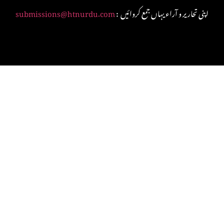
: اپنی تحاریر و آراء یہاں جمع کروائیں
submissions@htnurdu.com