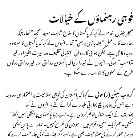
فوجی رہنماؤں کے خیالات
میجر جنرل
انعام نے کہا کہ پاکستان کا دفاع “بہت سوچا سمجھا” تھا، جبکہ
بھارت کا ردعمل “جلدبازی پر مبنی” تھا۔ انہوں نے کہا کہ پاکستان کا موجودہ
رویہ دفاعی ہے، لیکن جوابی کارروائی “انتہائی تکلیف دہ، حیرت انگیز اور غیر
متناسب” ہوگی۔ انہوں نے خبردار کیا کہ پاکستان روایتی اور غیر روایتی دونوں
طرح کے حملوں کا جواب دے سکتا ہے۔
گروپ کیپٹن (ر) حالی
نے کہا کہ پاکستان کی فوجی صلاحیت پر اعتماد ہی وہ وجہ
ہے جس کی بنا پر پانچ بھارتی طیارے گرائے گئے۔ انہوں نے کہا:
“بھارت نے ایک مثال قائم کر دی ہے۔ اب دنیا پاکستان پر انگلی نہیں اٹھا
سکتی۔ ہم ایک سنجیدہ قوم ہیں — مودی کی طرح نہیں۔ ہمارے پاس ایٹمی
دوسرا حملہ کرنے کی صلاحیت بھی ہے، اور اگر بھارت کوئی جارحیت کرے گا