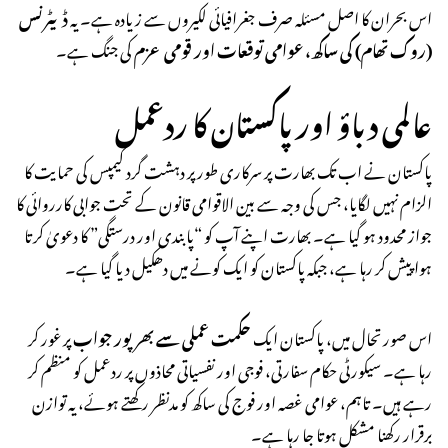
اس بحران کا اصل مسئلہ صرف جغرافیائی لکیروں سے زیادہ ہے۔ یہ
ڈیٹرنس
(روک تھام) کی ساکھ، عوامی توقعات اور قومی عزم
کی جنگ ہے۔
عالمی دباؤ اور پاکستان کا ردعمل
پاکستان نے اب تک بھارت پر سرکاری طور پر دہشت گرد کیمپس کی حمایت کا
الزام نہیں لگایا، جس کی وجہ سے بین الاقوامی قانون کے تحت جوابی کارروائی کا
جواز محدود ہو گیا ہے۔ بھارت اپنے آپ کو “پابندی اور درستگی” کا دعویٰ کرتا
ہوا پیش کر رہا ہے، جبکہ پاکستان کو ایک کونے میں دھکیل دیا گیا ہے۔
اس صورتحال میں، پاکستان ایک
حکمت عملی سے بھرپور جواب
پر غور کر
رہا ہے۔ سیکورٹی حکام سفارتی، فوجی اور نفسیاتی محاذوں پر ردعمل کو منظم کر
رہے ہیں۔ تاہم، عوامی غصہ اور فوج کی ساکھ کو مدنظر رکھتے ہوئے، یہ توازن
برقرار رکھنا مشکل ہوتا جا رہا ہے۔