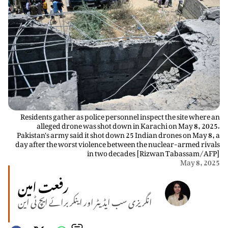
Residents gather as police personnel inspect the site where an
alleged drone was shot down in Karachi on May 8, 2025.
Pakistan's army said it shot down 25 Indian drones on May 8, a
day after the worst violence between the nuclear-armed rivals
in two decades [Rizwan Tabassam/AFP]
May 8, 2025
رفعت امین
انگریزی سب ایڈیٹر اور اینکر برائے ایچ ٹی این