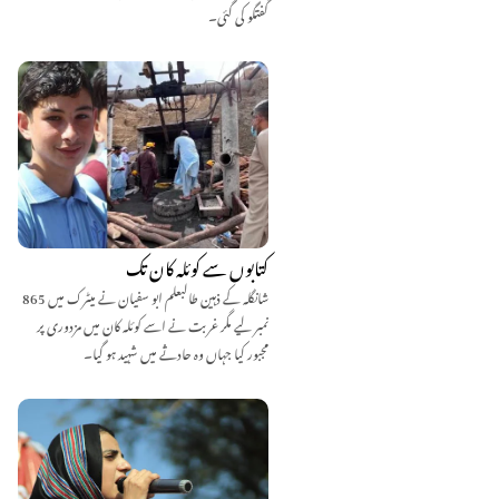
گفتگو کی گئی۔
کتابوں سے کوئلہ کان تک
شانگلہ کے ذہین طالبعلم ابو سفیان نے میٹرک میں 865
نمبر لیے مگر غربت نے اسے کوئلہ کان میں مزدوری پر
مجبور کیا جہاں وہ حادثے میں شہید ہو گیا۔