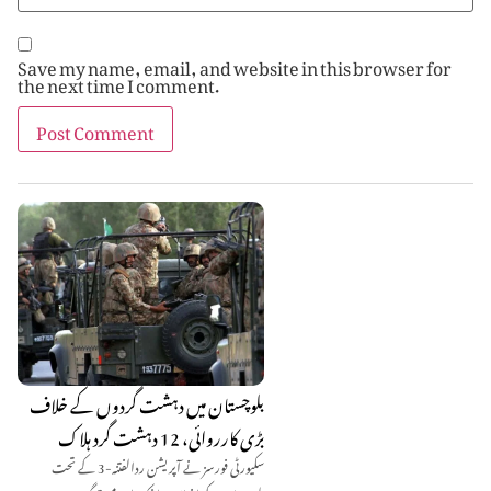
Save my name, email, and website in this browser for
the next time I comment.
بلوچستان میں دہشت گردوں کے خلاف
بڑی کارروائی، 12 دہشت گرد ہلاک
سکیورٹی فورسز نے آپریشن ردالفتنہ-3 کے تحت