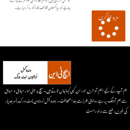
بیانیے اور پاکستان مخالف کارڈ کو رد کر دیا ہے۔
مزید لوڈ کریں
ہم آپ کے لیے اہم آوازیں اور ان کہی کہانیاں لاتے ہیں۔ سچ پر مبنی اور سیاق و سباق
سے ہم آہنگ، یہ ہے روایتی طرزسے جدا صحافت۔ ہندوکش ٹریبون نیٹ ورک | سرحد پار
کی خبریں، منبع سے براہِ راست