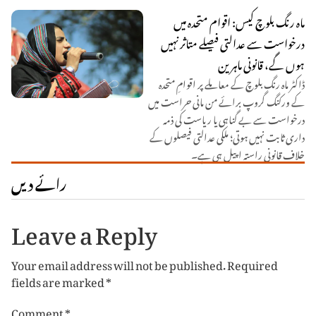
ماہ رنگ بلوچ کیس: اقوام متحدہ میں
درخواست سے عدالتی فیصلے متاثر نہیں
ہوں گے، قانونی ماہرین
ڈاکٹر ماہ رنگ بلوچ کے معاملے پر اقوامِ متحدہ
کے ورکنگ گروپ برائے من مانی حراست میں
درخواست سے بے گناہی یا ریاست کی ذمہ
داری ثابت نہیں ہوتی؛ ملکی عدالتی فیصلوں کے
خلاف قانونی راستہ اپیل ہی ہے۔
رائے دیں
Leave a Reply
Your email address will not be published.
Required
fields are marked
*
Comment
*