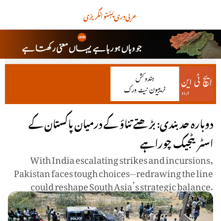
عربی
دری
پښتو
انگریزی
دوبارہ حد بندی: بڑھتے تناؤ کے درمیان پاکستان کے
اسٹریٹجیک چوراہے
With India escalating strikes and incursions,
Pakistan faces tough choices—redrawing the line
could reshape South Asia’s strategic balance.