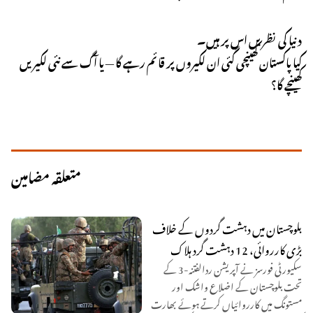
دنیا کی نظریں اس پر ہیں۔
کیا پاکستان کھینچی گئی ان لکیروں پر قائم رہے گا — یا آگ سے نئی لکیریں
کھینچے گا؟
متعلقہ مضامین
بلوچستان میں دہشت گردوں کے خلاف
بڑی کارروائی، 12 دہشت گرد ہلاک
سکیورٹی فورسز نے آپریشن ردالفتنہ-3 کے
تحت بلوچستان کے اضلاع واشک اور
مستونگ میں کارروائیاں کرتے ہوئے بھارت