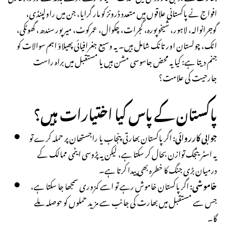
افواج نے پاکستانی علاقوں میں متعدد ڈرونز کو مار گرایا، جن میں راولپنڈی،
گوجرانوالہ، لاہور، شیخوپورہ، گجرات، چکوال، عمرکوٹ، میرپور سندھ، گھوٹکی،
اٹک، چولستان اور تانک شامل ہیں۔ یہ وسیع جغرافیائی پھیلاؤ اہم سوالات کو
جنم دیتا ہے: کیا یہ محض جاسوسی مشن ہیں یا مستقبل میں براہ راست
جارحیت کی علامت؟
پاکستان کے پاس کیا اختیارات ہیں؟
جوابی کارروائی:
اگر پاکستان بھارتی پنجاب یا راجستھان پر حملہ کرے تو
یہ اسٹریٹجک توازن بحال کر سکتا ہے، لیکن یہ پڑوسی ایٹمی ممالک کے
درمیان بڑی جنگ کا خطرہ بھی پیدا کرتا ہے۔
خاموشی:
اگر پاکستان خاموش رہے تو اسے کمزوری سمجھا جا سکتا ہے،
جس سے مستقبل میں بھارت کی جانب سے مزید حملوں کو حوصلہ ملے
گا۔