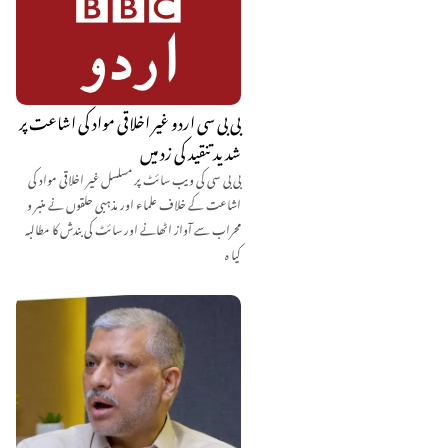
بی بی سی اردو غیر اخلاقی مواد کی اشاعت پر
شدید تنقید کی زد میں
بی بی سی کی ویب سائٹ پر مسلسل غیر اخلاقی مواد کی
اشاعت کے خلاف علماء اور مذہبی حلقوں نے منبر و
محراب سے آواز اٹھانے اور سائٹ کی بندش کا مطالبہ
کیا ہ