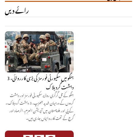
رائے دیں
ہنگو میں سکیورٹی فورسز کی بڑی کارروائی، 3
دہشت گرد ہلاک
ہنگو کے تل گُرگُری روڈ پر سکیورٹی فورسز اور دہشت
گردوں کے درمیان شدید جھڑپ، 3 دہشت گرد ہلاک۔
کے پی اور بلوچستان میں آپریشن العزم، الرصاد اور
گرج کے تحت کارروائیاں جاری ہیں۔