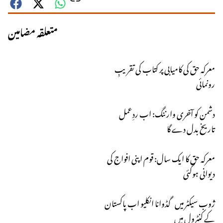
متعلقہ مضامین
معرکہ حق کی کامیابی پر کتاب کی تقریبِ
رونمائی
دشمن کو آخری وارننگ: اب ردِعمل
تاریخ بدل دے گا
معرکہ حق کا ایک سال: قوم اپنی افواج کی
دیوانی ہوگئی
ژوب سیکٹر میں گڈوانا انکلیو اب پاکستان
کے کنٹرول میں