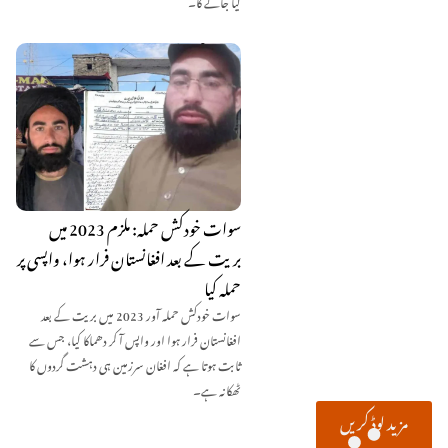
سوات خودکش حملہ: ملزم 2023 میں
بریت کے بعد افغانستان فرار ہوا، واپسی پر
حملہ کیا
سوات خودکش حملہ آور 2023 میں بریت کے بعد
افغانستان فرار ہوا اور واپس آ کر دھماکا کیا، جس سے
ثابت ہوتا ہے کہ افغان سرزمین ہی دہشت گردوں کا
ٹھکانہ ہے۔
مزید لوڈ کریں