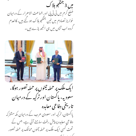
میں 3 جنگجو ہلاک
ضلع کرم میں ٹی ٹی پی اور جماعت الاحرار کے درمیان
خونریز تصادم میں تین جنگجو ہلاک ہو گئے ہیں، کالعدم
گروہ اب آپس میں ہی الجھ پڑے ہیں۔
ایک ملک پر حملہ تینوں پر حملہ تصور ہوگا،
سعودیہ، پاکستان اور ترکیہ کے درمیان
تاریخی دفاعی معاہدہ
پاکستان، ترکیہ اور سعودی عرب کے درمیان مکہ مشترکہ
دفاعی معاہدہ پر پیش رفت سامنے آئی ہے، جس کے
تحت کسی ایک ملک پر حملہ تینوں ممالک پر حملہ تصور
کیا جائے گا۔