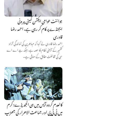
جوائنٹ عوامی ایکشن کمیٹی بیرونی
ایجنڈے پر کام کر رہی ہے، احمد رضا
قادری
احمد رضا قادری نے کہا کہ مہاجرین کی نمائندگی آزاد
کشمیر کے آئینی نظام کا حصہ ہے، جبکہ جے اے اے
سی کی مخالفت حقائق کے منافی ہے۔
کالعدم گروہ آپس میں ہی الجھ پڑے: کرم
میں ٹی ٹی پی اور جماعت الاحرار کی جھڑپ