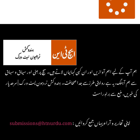
ہم آپ کے لیے اہم آوازیں اور ان کہی کہانیاں لاتے ہیں۔ سچ پر مبنی اور سیاق و سباق
سے ہم آہنگ، یہ ہے روایتی طرزسے جدا صحافت۔ ہندوکش ٹریبون نیٹ ورک | سرحد پار
کی خبریں، منبع سے براہِ راست
: اپنی تحاریر و آراء یہاں جمع کروائیں
submissions@htnurdu.com