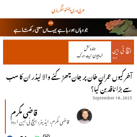
عربی
دری
پښتو
انگریزی
آخر کیوں عمران خان پر جان چھڑکنے والا لیڈر ان کا سب
سے بڑا ناقد بن گیا؟
September 18, 2025
قاضی مکرم
قاضی مکرم، ایڈیٹر، ایچ ٹی این اردو