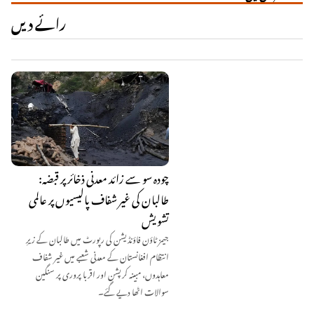
رائے دیں
چودہ سو سے زائد معدنی ذخائر پر قبضہ:
طالبان کی غیر شفاف پالیسیوں پر عالمی
تشویش
جیمز ٹاؤن فاؤنڈیشن کی رپورٹ میں طالبان کے زیرِ
انتظام افغانستان کے معدنی شعبے میں غیر شفاف
معاہدوں، مبینہ کرپشن اور اقربا پروری پر سنگین
سوالات اٹھا دیے گئے۔