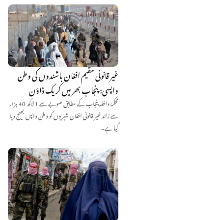
غیر قانونی مقیم افغان باشندوں کی وطن
واپسی: پنجاب بھر میں کریک ڈاؤن
محکمۂ داخلہ پنجاب کے مطابق صوبے سے 1 لاکھ 40 ہزار
سے زائد غیر قانونی افغان شہریوں کو وطن واپس بھیج دیا
گیا ہے۔