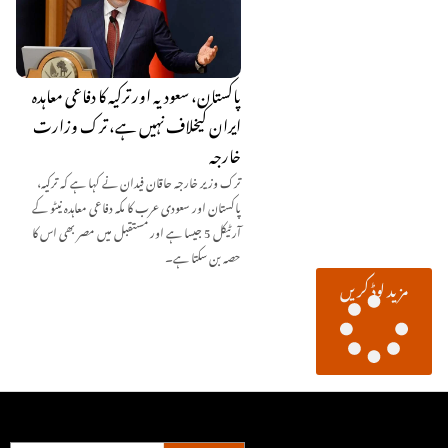
پاکستان، سعودیہ اور ترکیہ کا دفاعی معاہدہ
ایران کیخلاف نہیں ہے، ترک وزارت
خارجہ
ترک وزیر خارجہ حاقان فیدان نے کہا ہے کہ ترکیہ،
پاکستان اور سعودی عرب کا مکہ دفاعی معاہدہ نیٹو کے
آرٹیکل 5 جیسا ہے اور مستقبل میں مصر بھی اس کا
حصہ بن سکتا ہے۔
مزید لوڈ کریں