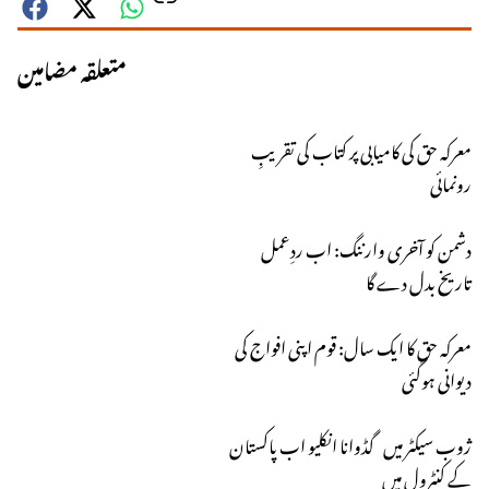
متعلقہ مضامین
معرکہ حق کی کامیابی پر کتاب کی تقریبِ
رونمائی
دشمن کو آخری وارننگ: اب ردِعمل
تاریخ بدل دے گا
معرکہ حق کا ایک سال: قوم اپنی افواج کی
دیوانی ہوگئی
ژوب سیکٹر میں گڈوانا انکلیو اب پاکستان
کے کنٹرول میں