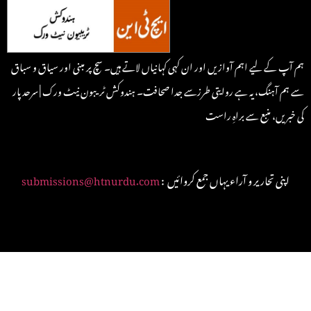
ہم آپ کے لیے اہم آوازیں اور ان کہی کہانیاں لاتے ہیں۔ سچ پر مبنی اور سیاق و سباق
سے ہم آہنگ، یہ ہے روایتی طرزسے جدا صحافت۔ ہندوکش ٹریبون نیٹ ورک | سرحد پار
کی خبریں، منبع سے براہِ راست
: اپنی تحاریر و آراء یہاں جمع کروائیں
submissions@htnurdu.com