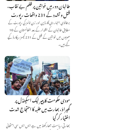
طالبان دور میں خواتین پر ظلم بے نقاب،
قتل و تشدد کے 231 واقعات رپورٹ
برطانوی اخبار دی گارڈین اور زن ٹائمز کی رپورٹ کے
مطابق طالبان کے اقتدار کے بعد افغانستان کے 10
صوبوں میں خواتین کے قتل کے 231 کیسز ریکارڈ کیے
گئے ہیں۔
مودی حکومت کا پیپر لیک اسکینڈل پر
گھیراؤ، بھارت میں طلبہ کا احتجاج شدت
اختیار کر گیا
بھارتی ریاست جھارکھنڈ میں جے ایس ایس سی امتحانی