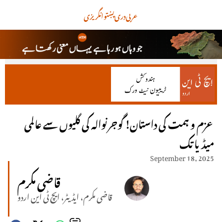
عربی
دری
پښتو
انگریزی
عزم و ہمت کی داستان! گوجرنوالہ کی گلیوں سے عالمی
میڈیا تک
September 18, 2025
قاضی مکرم
قاضی مکرم، ایڈیٹر، ایچ ٹی این اردو