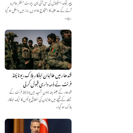
پیپر لیک اسکینڈل کی سی آئی ڈی رپورٹ منظرِ عام پر
آنے کے بعد طلبہ کا احتجاج 16ویں روز میں داخل ہو گیا
ہے۔
قندھار میں طالبان اہلکار ہلاک، یونائیٹڈ
فرنٹ نے ذمہ داری قبول کرلی
قندھار کے عینو مینہ ٹاؤن شپ میں یونائیٹڈ فرنٹ کے
حملے کے نتیجے میں طالبان کی اخلاقی پولیس کا ایک اہلکار
ہلاک ہو گیا۔