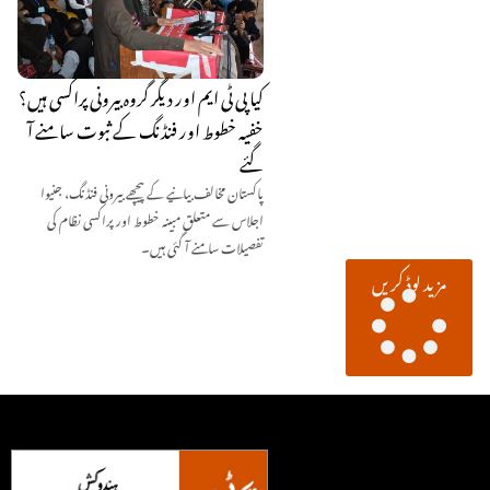
کیا پی ٹی ایم اور دیگر گروہ بیرونی پراکسی ہیں؟
خفیہ خطوط اور فنڈنگ کے ثبوت سامنے آ
گئے
پاکستان مخالف بیانیے کے پیچھے بیرونی فنڈنگ، جنیوا
اجلاس سے متعلق مبینہ خطوط اور پراکسی نظام کی
تفصیلات سامنے آ گئی ہیں۔
مزید لوڈ کریں