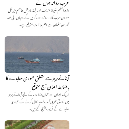
عرب روانہ ہوں گے
وزیراعظم شہباز شریف اور فیلڈ مارشل عاصم منیر کل
سعودی عرب کا دو روزہ دورہ کریں گے، جہاں ولی عہد
محمد بن سلمان سے اہم ملاقات متوقع ہے۔
آبنائے ہرمز سے متعلق عبوری معاہدے کا
باضابطہ اعلان آج متوقع
امریکہ، ایران اور عمان 60 روز کے لیے آبنائے ہرمز
میں تجارتی بحری آمدورفت بحال کرنے کے عبوری
معاہدے کے قریب پہنچ گئے ہیں۔