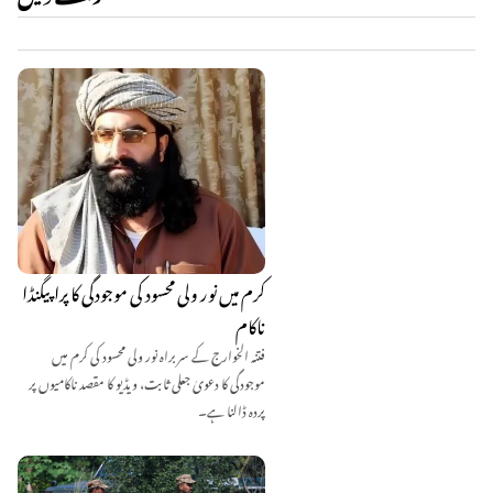
کرم میں نور ولی محسود کی موجودگی کا پراپیگنڈا
ناکام
فتنہ الخوارج کے سربراہ نور ولی محسود کی کرم میں
موجودگی کا دعویٰ جعلی ثابت، ویڈیو کا مقصد ناکامیوں پر
پردہ ڈالنا ہے۔