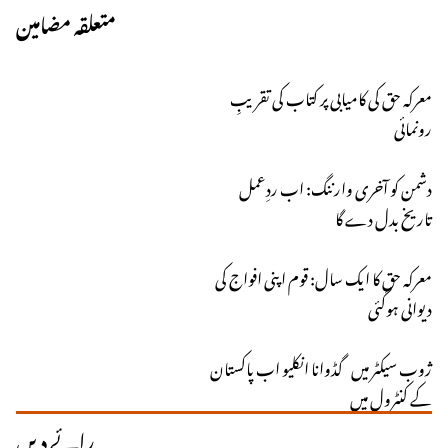
متعلقہ مضامین
معرکہ حق کی کامیابی پر کتاب کی تقریبِ
رونمائی
دشمن کو آخری وارننگ: اب ردِعمل
تاریخ بدل دے گا
معرکہ حق کا ایک سال: قوم اپنی افواج کی
دیوانی ہوگئی
ژوب سیکٹر میں گڈوانا انکلیو اب پاکستان
کے کنٹرول میں
رائے دیں