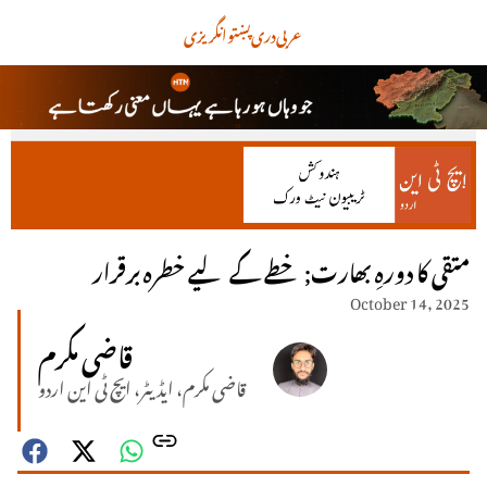
عربی
دری
پښتو
انگریزی
متقی کا دورہِ بھارت; خطے کے لیے خطرہ برقرار
October 14, 2025
قاضی مکرم
قاضی مکرم، ایڈیٹر، ایچ ٹی این اردو