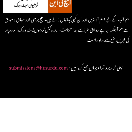
ہم آپ کے لیے اہم آوازیں اور ان کہی کہانیاں لاتے ہیں۔ سچ پر مبنی اور سیاق و سباق
سے ہم آہنگ، یہ ہے روایتی طرزسے جدا صحافت۔ ہندوکش ٹریبون نیٹ ورک | سرحد پار
کی خبریں، منبع سے براہِ راست
: اپنی تحاریر و آراء یہاں جمع کروائیں
submissions@htnurdu.com