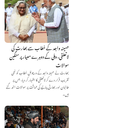
حسینہ واجد کے خطاب سے بھارت کی
لاتعلقی، دہلی کے دوہرے معیار پر سنگین
سوالات
بھارت نے حسینہ واجد کے ورچوئل خطاب کو نجی
تقریب قرار دے کر لاتعلقی کا اظہار کر دیا، جس پر
طالبان اور بھارتی بیانیے کی مماثؒت پر سوالات اٹھ گئے
ہیں۔