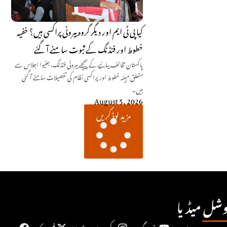
کیا پی ٹی ایم اور دیگر گروہ بیرونی پراکسی ہیں؟ خفیہ
خطوط اور فنڈنگ کے ثبوت سامنے آ گئے
پاکستان مخالف بیانیے کے پیچھے بیرونی فنڈنگ، جنیوا اجلاس سے
متعلق مبینہ خطوط اور پراکسی نظام کی تفصیلات سامنے آ گئی
ہیں۔
August 5, 2026
مزید لوڈ کریں
شل میڈیا