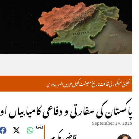
تحقیق
سیکیورٹی
ثقافت
تاریخ
معیشت
کھیل
خبریں
العربية
دری
پاکستان کی سفارتی و دفاعی کامیابیاں او
September 24, 2025
قاضی مکرم