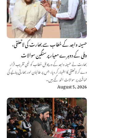
حسینہ واجد کے خطاب سے بھارت کی لاتعلقی،
دہلی کے دوہرے معیار پر سنگین سوالات
بھارت نے حسینہ واجد کے ورچوئل خطاب کو نجی تقریب قرار
دے کر لاتعلقی کا اظہار کر دیا، جس پر طالبان اور بھارتی بیانیے کی
مماثؒت پر سوالات اٹھ گئے ہیں۔
August 5, 2026