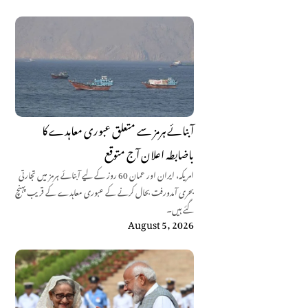
آبنائے ہرمز سے متعلق عبوری معاہدے کا
باضابطہ اعلان آج متوقع
امریکہ، ایران اور عمان 60 روز کے لیے آبنائے ہرمز میں تجارتی
بحری آمدورفت بحال کرنے کے عبوری معاہدے کے قریب پہنچ
گئے ہیں۔
August 5, 2026