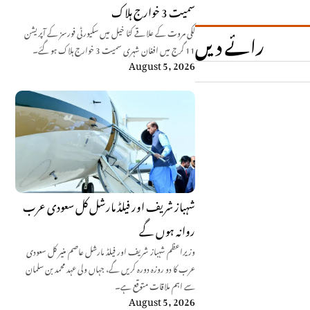
سمیت 3 خوارج ہلاک
لکی مروت کے علاقے کٹا خیل میں سکیورٹی فورسز کے آپریشن
رائے دیں
11 گرج میں افغان شہری سمیت 3 خوارج ہلاک ہو گئے۔
August 5, 2026
شہباز شریف اور فیلڈ مارشل کل سعودی عرب
روانہ ہوں گے
وزیراعظم شہباز شریف اور فیلڈ مارشل عاصم منیر کل سعودی
عرب کا دو روزہ دورہ کریں گے، جہاں ولی عہد محمد بن سلمان
سے اہم ملاقات متوقع ہے۔
August 5, 2026