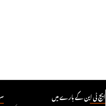
ایچ ٹی این کے بارے میں
سو