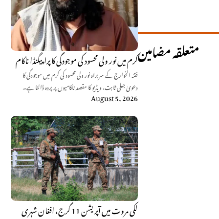
متعلقہ مضامین
کرم میں نور ولی محسود کی موجودگی کا پراپیگنڈا ناکام
فتنہ الخوارج کے سربراہ نور ولی محسود کی کرم میں موجودگی کا
دعویٰ جعلی ثابت، ویڈیو کا مقصد ناکامیوں پر پردہ ڈالنا ہے۔
August 5, 2026
لکی مروت میں آپریشن 11 گرج، افغان شہری