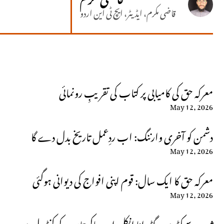
قاضی مکرم، ایڈیٹر، ایچ ٹی این اردو
معرکہ حق کی کامیابی پر کتاب کی تقریبِ رونمائی
May 12, 2026
دشمن کو آخری وارننگ: اب ردِعمل تاریخ بدل دے گا
May 12, 2026
معرکہ حق کا ایک سال: قوم اپنی افواج کی دیوانی ہوگئی
May 12, 2026
ژوب سیکٹر میں گڈوانا انکلیو اب پاکستان کے کنٹرول میں