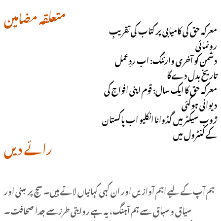
متعلقہ مضامین
معرکہ حق کی کامیابی پر کتاب کی تقریبِ
رونمائی
دشمن کو آخری وارننگ: اب ردِعمل
تاریخ بدل دے گا
معرکہ حق کا ایک سال: قوم اپنی افواج کی
دیوانی ہوگئی
ژوب سیکٹر میں گڈوانا انکلیو اب پاکستان
کے کنٹرول میں
رائے دیں
ہم آپ کے لیے اہم آوازیں اور ان کہی کہانیاں لاتے ہیں۔ سچ پر مبنی اور
سیاق و سباق سے ہم آہنگ، یہ ہے روایتی طرزسے جدا صحافت۔