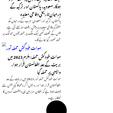
ہوگا، سعودیہ، پاکستان اور ترکیہ کے
درمیان تاریخی دفاعی معاہدہ
پاکستان، ترکیہ اور سعودی عرب کے درمیان مکہ
مشترکہ دفاعی معاہدہ پر پیش رفت سامنے آئی ہے،
جس کے تحت کسی ایک ملک پر حملہ تینوں ممالک پر
حملہ تصور کیا جائے گا۔
سوات خودکش حملہ: ملزم 2023 میں
بریت کے بعد افغانستان فرار ہوا،
واپسی پر حملہ کیا
سوات خودکش حملہ آور 2023 میں بریت کے بعد
افغانستان فرار ہوا اور واپس آ کر دھماکا کیا، جس سے
ثابت ہوتا ہے کہ افغان سرزمین ہی دہشت گردوں کا
ٹھکانہ ہے۔