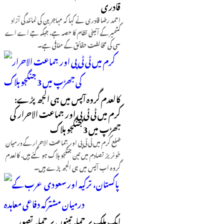
قادری
احمد رضا قادری نے کہا کہ مہاجرین کی نمائندگی آزاد
کشمیر کے آئینی نظام کا حصہ ہے، جبکہ جے اے اے
سی کی مخالفت حقائق کے منافی ہے۔
کالعدم گروہ آپس میں ہی الجھ پڑے:
کرم میں ٹی ٹی پی اور جماعت الاحرار کی
جھڑپ میں 3 جنگجو ہلاک
ضلع کرم میں ٹی ٹی پی اور جماعت الاحرار کے درمیان
خونریز تصادم میں تین جنگجو ہلاک ہو گئے ہیں، کالعدم
گروہ اب آپس میں ہی الجھ پڑے ہیں۔
ایک ملک پر حملہ تینوں پر حملہ تصور