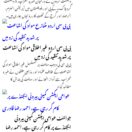
دہشت گردوں کے درمیان شدید جھڑپ، 3 دہشت
گرد ہلاک۔ کے پی اور بلوچستان میں آپریشن العزم،
الرصاد اور گرج کے تحت کارروائیاں جاری ہیں۔
بی بی سی اردو غیر اخلاقی مواد کی اشاعت
پر شدید تنقید کی زد میں
بی بی سی کی ویب سائٹ پر مسلسل غیر اخلاقی مواد کی
اشاعت کے خلاف علماء اور مذہبی حلقوں نے منبر و
محراب سے آواز اٹھانے اور سائٹ کی بندش کا
مطالبہ کیا ہ
جوائنٹ عوامی ایکشن کمیٹی بیرونی
ایجنڈے پر کام کر رہی ہے، احمد رضا