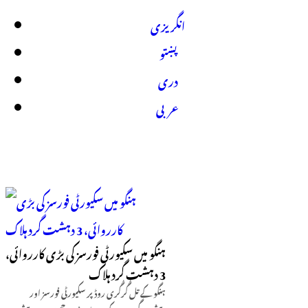
انگریزی
پښتو
دری
عربی
ہنگو میں سکیورٹی فورسز کی بڑی کارروائی،
3 دہشت گرد ہلاک
ہنگو کے تل گُرگُری روڈ پر سکیورٹی فورسز اور