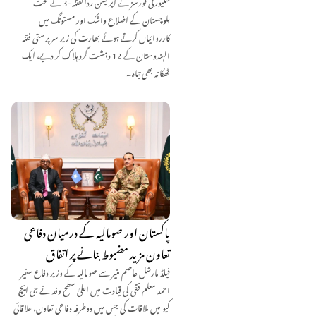
سکیورٹی فورسز نے آپریشن ردالفتنہ-3 کے تحت
بلوچستان کے اضلاع واشک اور مستونگ میں
کارروائیاں کرتے ہوئے بھارت کی زیر سرپرستی فتنہ
الہندوستان کے 12 دہشت گرد ہلاک کر دیے، ایک
ٹھکانہ بھی تباہ۔
پاکستان اور صومالیہ کے درمیان دفاعی
تعاون مزید مضبوط بنانے پر اتفاق
فیلڈ مارشل عاصم منیر سے صومالیہ کے وزیر دفاع سفیر
احمد معلم فقی کی قیادت میں اعلیٰ سطح وفد نے جی ایچ
کیو میں ملاقات کی جس میں دوطرفہ دفاعی تعاون، علاقائی