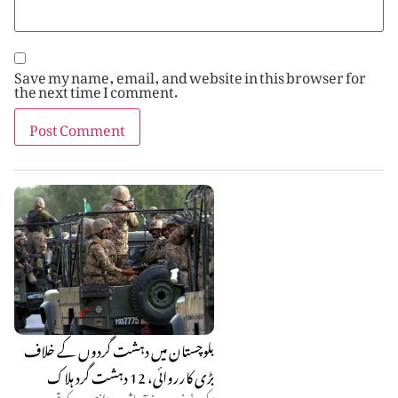
Save my name, email, and website in this browser for
the next time I comment.
بلوچستان میں دہشت گردوں کے خلاف
بڑی کارروائی، 12 دہشت گرد ہلاک