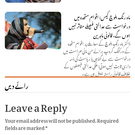
ماہ رنگ بلوچ کیس: اقوام متحدہ میں
درخواست سے عدالتی فیصلے متاثر نہیں
ہوں گے، قانونی ماہرین
ڈاکٹر ماہ رنگ بلوچ کے معاملے پر اقوامِ متحدہ
کے ورکنگ گروپ برائے من مانی حراست میں
درخواست سے بے گناہی یا ریاست کی ذمہ
داری ثابت نہیں ہوتی؛ ملکی عدالتی فیصلوں کے
خلاف قانونی راستہ اپیل ہی ہے۔
رائے دیں
Leave a Reply
Your email address will not be published.
Required
fields are marked
*