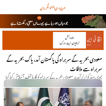
عربی
دری
پښتو
انگریزی
سعودی بحریہ کے سربراہ کی پاکستان آمد، پاک بحریہ کے
سربراہ سے ملاقات
نیوی ہیڈ کوارٹر آمد پر سعودی بحریہ کے سربراہ کو گارڈ آف آنر پیش کیا گیا