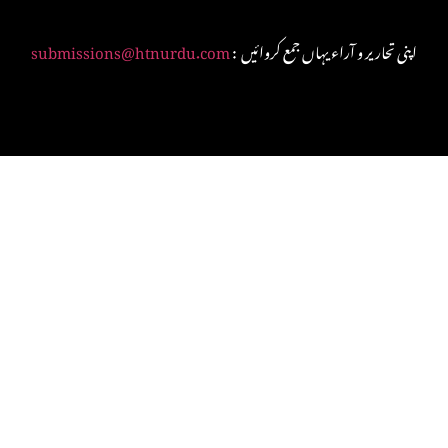
: اپنی تحاریر و آراء یہاں جمع کروائیں
submissions@htnurdu.com