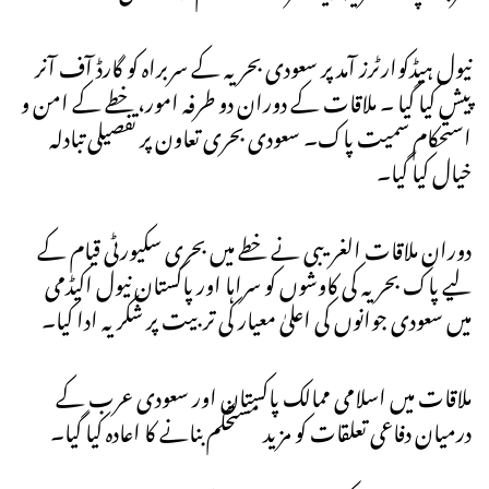
نیول ہیڈکوارٹرز آمد پر سعودی بحریہ کے سربراہ کو گارڈ آف آنر
پیش کیا گیا ۔ ملاقات کے دوران دو طرفہ امور، خطے کے امن و
استحکام سمیت پاک۔ سعودی بحری تعاون پر تفصیلی تبادلہ
خیال کیا گیا۔
دوران ملاقات الغریبی نے خطے میں بحری سکیورٹی قیام کے
لیے پاک بحریہ کی کاوشوں کو سراہا اور پاکستان نیول اکیڈمی
میں سعودی جوانوں کی اعلیٰ معیار کی تربیت پر شکریہ ادا کیا۔
ملاقات میں اسلامی ممالک پاکستان اور سعودی عرب کے
درمیان دفاعی تعلقات کو مزید مستحکم بنانے کا اعادہ کیا گیا۔