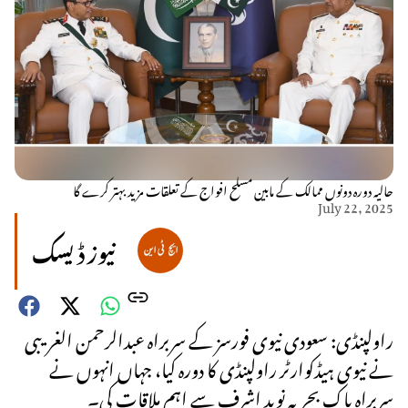
حالیہ دورہ دونوں ممالک کے مابین مسلح افواج کے تعلقات مزید بہتر کرے گا
July 22, 2025
نیوز ڈیسک
راولپنڈی: سعودی نیوی فورسز کے سربراہ عبدالرحمن الغریبی
نے نیوی ہیڈکوارٹر راولپنڈی کا دورہ کیا، جہاں انہوں نے
سربراہ پاک بحریہ نوید اشرف سے اہم ملاقات کی۔