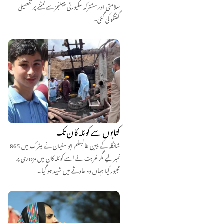
سلامتی اور مشترکہ سکیورٹی چیلنجز سے نمٹنے پر تفصیلی
گفتگو کی گئی۔
کتابوں سے کوئلہ کان تک
شانگلہ کے ذہین طالبعلم ابو سفیان نے میٹرک میں 865
نمبر لیے مگر غربت نے اسے کوئلہ کان میں مزدوری پر
مجبور کیا جہاں وہ حادثے میں شہید ہو گیا۔