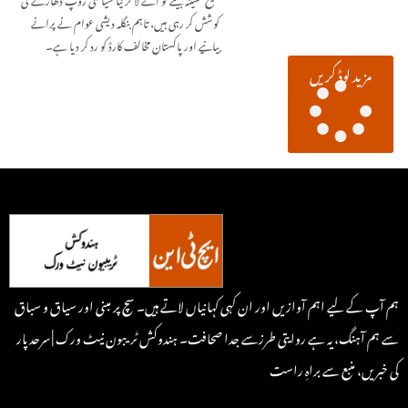
کوشش کر رہی ہیں، تاہم بنگلہ دیشی عوام نے پرانے
بیانیے اور پاکستان مخالف کارڈ کو رد کر دیا ہے۔
مزید لوڈ کریں
ہم آپ کے لیے اہم آوازیں اور ان کہی کہانیاں لاتے ہیں۔ سچ پر مبنی اور سیاق و سباق
سے ہم آہنگ، یہ ہے روایتی طرزسے جدا صحافت۔ ہندوکش ٹریبون نیٹ ورک | سرحد پار
کی خبریں، منبع سے براہِ راست