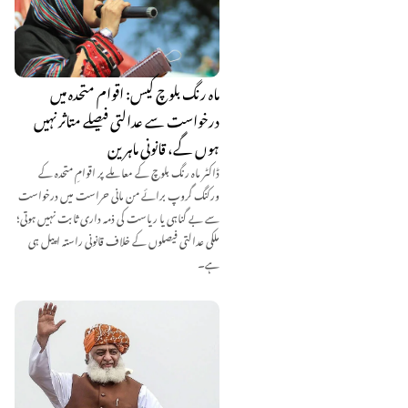
ماہ رنگ بلوچ کیس: اقوام متحدہ میں
درخواست سے عدالتی فیصلے متاثر نہیں
ہوں گے، قانونی ماہرین
ڈاکٹر ماہ رنگ بلوچ کے معاملے پر اقوامِ متحدہ کے
ورکنگ گروپ برائے من مانی حراست میں درخواست
سے بے گناہی یا ریاست کی ذمہ داری ثابت نہیں ہوتی؛
ملکی عدالتی فیصلوں کے خلاف قانونی راستہ اپیل ہی
ہے۔