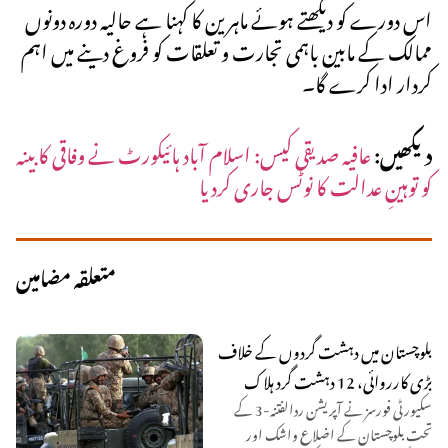
اس دورے کو دیکھتے ہوئے ماہرین کا کہنا ہے حالیہ دورہ دونوں
ممالک کے مابین باہمی تجارت و تعلقات کو فروغ دینے میں اہم
کردار ادا کرے گا۔
دیکھیں:
عافیہ صدیقی کیس: اسلام آباد ہائیکورٹ نے وفاقی کابینہ
کو توہینِ عدالت کا نوٹس جاری کردیا
متعلقہ مضامین
بلوچستان میں دہشت گردوں کے خلاف
بڑی کارروائی، 12 دہشت گرد ہلاک
سکیورٹی فورسز نے آپریشن ردالفتنہ-3 کے
تحت بلوچستان کے اضلاع واشک اور