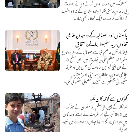
مستونگ میں کارروائیاں کرتے ہوئے بھارت
کی زیر سرپرستی فتنہ الہندوستان کے 12 دہشت
گرد ہلاک کر دیے، ایک ٹھکانہ بھی تباہ۔
پاکستان اور صومالیہ کے درمیان دفاعی
تعاون مزید مضبوط بنانے پر اتفاق
فیلڈ مارشل عاصم منیر سے صومالیہ کے وزیر دفاع
سفیر احمد معلم فقی کی قیادت میں اعلیٰ سطح وفد
نے جی ایچ کیو میں ملاقات کی جس میں دوطرفہ
دفاعی تعاون، علاقائی سلامتی اور مشترکہ
سکیورٹی چیلنجز سے نمٹنے پر تفصیلی گفتگو کی گئی۔
کتابوں سے کوئلہ کان تک
شانگلہ کے ذہین طالبعلم ابو سفیان نے میٹرک
میں 865 نمبر لیے مگر غربت نے اسے کوئلہ کان
میں مزدوری پر مجبور کیا جہاں وہ حادثے میں شہید
ہو گیا۔