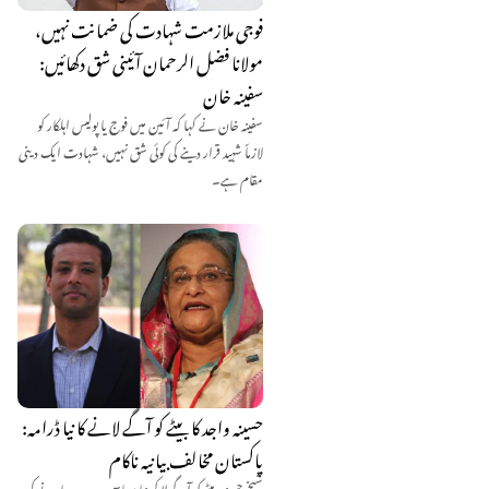
فوجی ملازمت شہادت کی ضمانت نہیں،
مولانا فضل الرحمان آئینی شق دکھائیں:
سفینہ خان
سفینہ خان نے کہا کہ آئین میں فوج یا پولیس اہلکار کو
لازماً شہید قرار دینے کی کوئی شق نہیں، شہادت ایک دینی
مقام ہے۔
حسینہ واجد کا بیٹے کو آگے لانے کا نیا ڈرامہ:
پاکستان مخالف بیانیہ ناکام
شیخ حسینہ بیٹے کو آگے لا کر نیا سیاسی روپ دھارنے کی