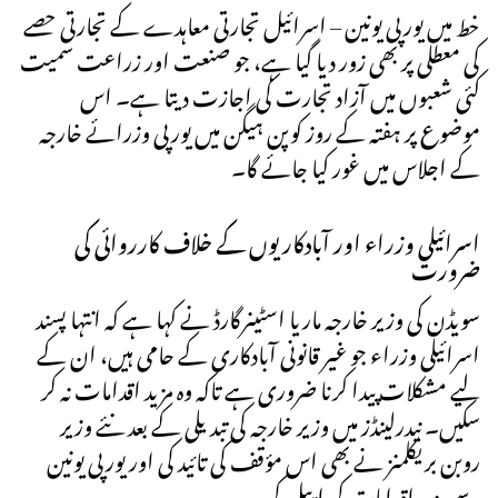
خط میں یورپی یونین – اسرائیل تجارتی معاہدے کے تجارتی حصے
کی معطلی پر بھی زور دیا گیا ہے، جو صنعت اور زراعت سمیت
کئی شعبوں میں آزاد تجارت کی اجازت دیتا ہے۔ اس
موضوع پر ہفتہ کے روز کوپن ہیگن میں یورپی وزرائے خارجہ
کے اجلاس میں غور کیا جائے گا۔
اسرائیلی وزراء اور آبادکاریوں کے خلاف کارروائی کی
ضرورت
سویڈن کی وزیر خارجہ ماریا اسٹینرگارڈ نے کہا ہے کہ انتہا پسند
اسرائیلی وزراء جو غیر قانونی آبادکاری کے حامی ہیں، ان کے
لیے مشکلات پیدا کرنا ضروری ہے تاکہ وہ مزید اقدامات نہ کر
سکیں۔ نیدرلینڈز میں وزیر خارجہ کی تبدیلی کے بعد نئے وزیر
روبن بریکلمنز نے بھی اس مؤقف کی تائید کی اور یورپی یونین
سے مزید اقدامات کی اپیل کی۔