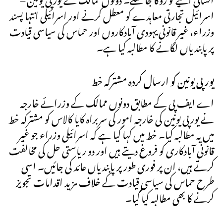
اسرائیل تجارتی معاہدے کو معطل کرنے اور اسرائیلی انتہا پسند
وزراء، غیر قانونی یہودی آبادکاروں اور حماس کی سیاسی قیادت
پر پابندیاں لگانے کا مطالبہ کیا ہے۔
یورپی یونین کو ارسال کردہ مشترکہ خط
اے ایف پی کے مطابق دونوں ممالک کے وزرائے خارجہ
نے یورپی یونین کی خارجہ امور کی سربراہ کایا کالاس کو مشترکہ خط
میں یہ مطالبہ کیا۔ خط میں کہا گیا ہے کہ اسرائیلی وزراء جو غیر
قانونی آبادکاری کو فروغ دیتے ہیں اور دو ریاستی حل کی مخالفت
کرتے ہیں، ان پر فوری طور پر پابندیاں عائد کی جائیں۔ اسی
طرح حماس کی سیاسی قیادت کے خلاف مزید اقدامات تجویز
کرنے کا بھی مطالبہ کیا گیا۔