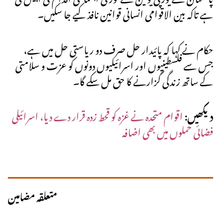
ہے تاکہ بین الاقوامی انسانی قوانین نافذ کیے جا سکیں۔
حکام نے کہا کہ پائیدار حل صرف دو ریاستی حل میں ہے،
جس سے فلسطینیوں اور اسرائیلیوں دونوں کو عزت و سلامتی
کے ساتھ زندگی گزارنے کا حق مل سکے گا۔
دیکھیں:
اقوام متحدہ نے غزہ کو قحط زدہ قرار دے دیا، اسرائیلی
فضائی حملوں میں بھی اضافہ
متعلقہ مضامین