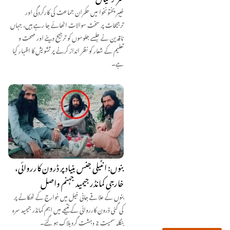
خیبر پختونخوا میں حکمران جماعت کی کارکردگی اور
ترجیحات پر سخت سوالات اٹھائے جا رہے ہیں، جہاں
ناقدین نے جلسے جلوسوں کو ترجیح دینے اور صحت و
تعلیم کے شعار کو نظر انداز کرنے پر تشویش کا اظہار کیا
ہے۔
بنوں: انٹیلی جنس بنیاد پر ڈرون کارروائی،
خارجی کمانڈر جیمید جہنم واصل
بنوں کے علاقے جانی خیل میں خوارج کے ٹھکانے پر
کی گئی ڈرون کارروائی کے نتیجے میں اہم کمانڈر جیمید سرہ
بنگلہ سمیت 2 دہشت گرد ہلاک ہو گئے۔