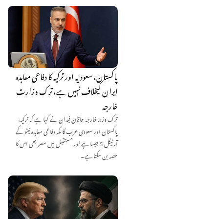
پاکستان، سعودیہ اور ترکیہ کا دفاعی معاہدہ
ایران کیخلاف نہیں ہے، ترک وزارت
خارجہ
ترک وزیر خارجہ حاقان فیدان نے کہا ہے کہ ترکیہ،
پاکستان اور سعودی عرب کا مکہ دفاعی معاہدہ نیٹو کے
آرٹیکل 5 جیسا ہے اور مستقبل میں مصر بھی اس کا
حصہ بن سکتا ہے۔