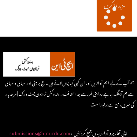
مزید لوڈ کریں
ہم آپ کے لیے اہم آوازیں اور ان کہی کہانیاں لاتے ہیں۔ سچ پر مبنی اور سیاق و سباق
سے ہم آہنگ، یہ ہے روایتی طرزسے جدا صحافت۔ ہندوکش ٹریبون نیٹ ورک | سرحد پار
کی خبریں، منبع سے براہِ راست
: اپنی تحاریر و آراء یہاں جمع کروائیں
submissions@htnurdu.com