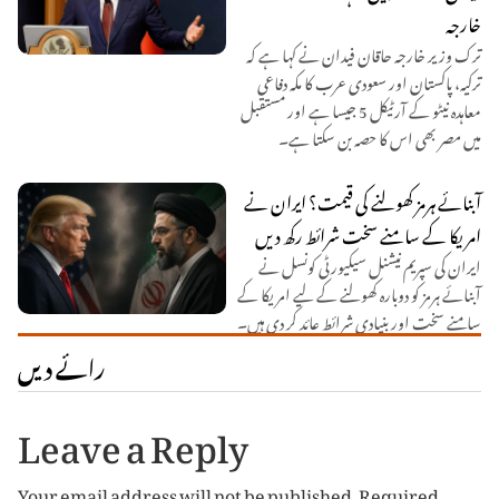
خارجہ
ترک وزیر خارجہ حاقان فیدان نے کہا ہے کہ
ترکیہ، پاکستان اور سعودی عرب کا مکہ دفاعی
معاہدہ نیٹو کے آرٹیکل 5 جیسا ہے اور مستقبل
میں مصر بھی اس کا حصہ بن سکتا ہے۔
آبنائے ہرمز کھولنے کی قیمت؟ ایران نے
امریکا کے سامنے سخت شرائط رکھ دیں
ایران کی سپریم نیشنل سیکیورٹی کونسل نے
آبنائے ہرمز کو دوبارہ کھولنے کے لیے امریکا کے
سامنے سخت اور بنیادی شرائط عائد کر دی ہیں۔
رائے دیں
Leave a Reply
Your email address will not be published.
Required