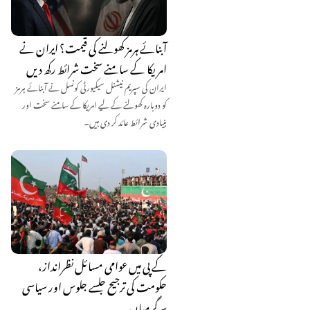
آبنائے ہرمز کھولنے کی قیمت؟ ایران نے
امریکا کے سامنے سخت شرائط رکھ دیں
ایران کی سپریم نیشنل سیکیورٹی کونسل نے آبنائے ہرمز
کو دوبارہ کھولنے کے لیے امریکا کے سامنے سخت اور
بنیادی شرائط عائد کر دی ہیں۔
کے پی میں عوامی مسائل نظرانداز،
حکومت کی ترجیح جلسے جلوس اور سیاسی
سرگرمیاں