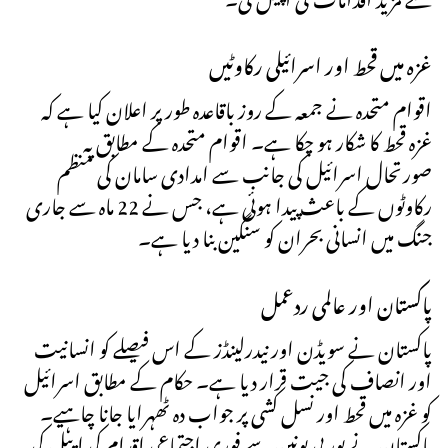
غزہ میں قحط اور اسرائیلی رکاوٹیں
اقوام متحدہ نے جمعہ کے روز باقاعدہ طور پر اعلان کیا ہے کہ
غزہ قحط کا شکار ہو چکا ہے۔ اقوام متحدہ کے مطابق یہ
صورتحال اسرائیل کی جانب سے امدادی سامان کی منظم
رکاوٹوں کے باعث پیدا ہوئی ہے، جس نے 22 ماہ سے جاری
جنگ میں انسانی بحران کو سنگین بنا دیا ہے۔
پاکستان اور عالمی ردعمل
پاکستان نے سویڈن اور نیدرلینڈز کے اس فیصلے کو انسانیت
اور انصاف کی جیت قرار دیا ہے۔ حکام کے مطابق اسرائیل
کو غزہ میں قحط اور نسل کشی پر جواب دہ ٹھہرایا جانا چاہیے۔
پاکستان نے یورپی یونین سے فوری اجتماعی اقدام کی اپیل کی