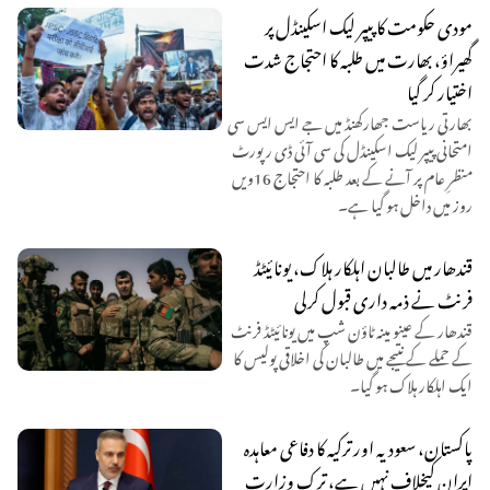
مودی حکومت کا پیپر لیک اسکینڈل پر
گھیراؤ، بھارت میں طلبہ کا احتجاج شدت
اختیار کر گیا
بھارتی ریاست جھارکھنڈ میں جے ایس ایس سی
امتحانی پیپر لیک اسکینڈل کی سی آئی ڈی رپورٹ
منظرِ عام پر آنے کے بعد طلبہ کا احتجاج 16ویں
روز میں داخل ہو گیا ہے۔
قندھار میں طالبان اہلکار ہلاک، یونائیٹڈ
فرنٹ نے ذمہ داری قبول کرلی
قندھار کے عینو مینہ ٹاؤن شپ میں یونائیٹڈ فرنٹ
کے حملے کے نتیجے میں طالبان کی اخلاقی پولیس کا
ایک اہلکار ہلاک ہو گیا۔
پاکستان، سعودیہ اور ترکیہ کا دفاعی معاہدہ
ایران کیخلاف نہیں ہے، ترک وزارت