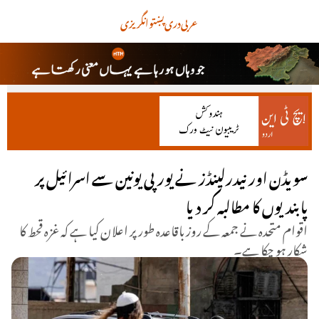
عربی
دری
پښتو
انگریزی
سویڈن اور نیدرلینڈز نے یورپی یونین سے اسرائیل پر
پابندیوں کا مطالبہ کر دیا
اقوام متحدہ نے جمعہ کے روز باقاعدہ طور پر اعلان کیا ہے کہ غزہ قحط کا
شکار ہو چکا ہے۔