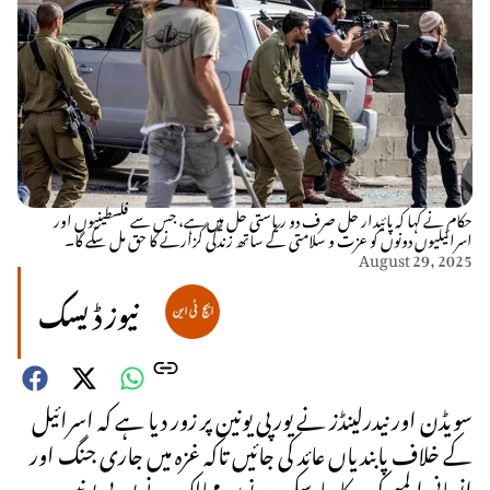
حکام نے کہا کہ پائیدار حل صرف دو ریاستی حل میں ہے، جس سے فلسطینیوں اور
اسرائیلیوں دونوں کو عزت و سلامتی کے ساتھ زندگی گزارنے کا حق مل سکے گا۔
August 29, 2025
نیوز ڈیسک
سویڈن اور نیدرلینڈز نے یورپی یونین پر زور دیا ہے کہ اسرائیل
کے خلاف پابندیاں عائد کی جائیں تاکہ غزہ میں جاری جنگ اور
انسانی المیے کو روکا جا سکے۔ دونوں ممالک نے یورپی یونین –