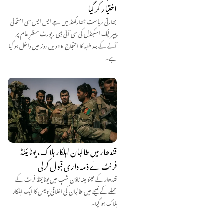
اختیار کر گیا
بھارتی ریاست جھارکھنڈ میں جے ایس ایس سی امتحانی
پیپر لیک اسکینڈل کی سی آئی ڈی رپورٹ منظرِ عام پر
آنے کے بعد طلبہ کا احتجاج 16ویں روز میں داخل ہو گیا
ہے۔
قندھار میں طالبان اہلکار ہلاک، یونائیٹڈ
فرنٹ نے ذمہ داری قبول کرلی
قندھار کے عینو مینہ ٹاؤن شپ میں یونائیٹڈ فرنٹ کے
حملے کے نتیجے میں طالبان کی اخلاقی پولیس کا ایک اہلکار
ہلاک ہو گیا۔