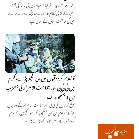
احمد رضا قادری نے کہا کہ مہاجرین کی نمائندگی آزاد
کشمیر کے آئینی نظام کا حصہ ہے، جبکہ جے اے اے
سی کی مخالفت حقائق کے منافی ہے۔
کالعدم گروہ آپس میں ہی الجھ پڑے: کرم
میں ٹی ٹی پی اور جماعت الاحرار کی جھڑپ
میں 3 جنگجو ہلاک
ضلع کرم میں ٹی ٹی پی اور جماعت الاحرار کے درمیان
خونریز تصادم میں تین جنگجو ہلاک ہو گئے ہیں، کالعدم
گروہ اب آپس میں ہی الجھ پڑے ہیں۔
مزید لوڈ کریں