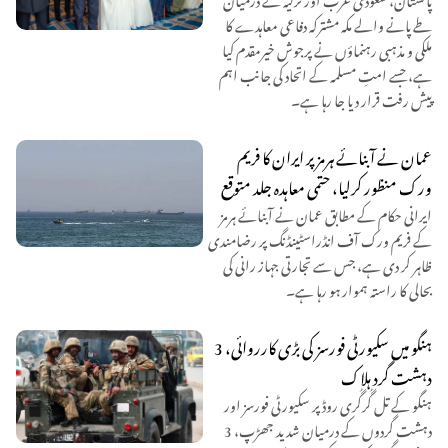
طے پانے والے مکہ مشترکہ دفاعی معاہدے کا
ملکی و مذہبی رہنماؤں نے پرجوش خیرمقدم کیا
ہے، جسے امتِ مسلمہ کے اتحاد کی جانب اہم
پیش رفت قرار دیا جا رہا ہے۔
عمان نے آبنائے ہرمز پر ایران کا فریم
ورک منظور کرلیا، حتمی معاہدہ جلد متوقع
ایرانی حکام کے مطابق عمان نے آبنائے ہرمز
کے فریم ورک آف انڈراسٹینڈنگ پر رضامندی
ظاہر کر دی ہے، جس سے تجارتی جہاز رانی کی
بحالی کا راستہ ہموار ہو رہا ہے۔
ہنگو میں سکیورٹی فورسز کی بڑی کارروائی، 3
دہشت گرد ہلاک
ہنگو کے تل گُرگُری روڈ پر سکیورٹی فورسز اور
دہشت گردوں کے درمیان شدید جھڑپ، 3