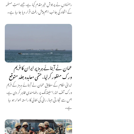
رہنماؤں نے پرجوش خیرمقدم کیا ہے، جسے امتِ مسلمہ
کے اتحاد کی جانب اہم پیش رفت قرار دیا جا رہا ہے۔
عمان نے آبنائے ہرمز پر ایران کا فریم
ورک منظور کرلیا، حتمی معاہدہ جلد متوقع
ایرانی حکام کے مطابق عمان نے آبنائے ہرمز کے فریم
ورک آف انڈراسٹینڈنگ پر رضامندی ظاہر کر دی ہے،
جس سے تجارتی جہاز رانی کی بحالی کا راستہ ہموار ہو رہا
ہے۔