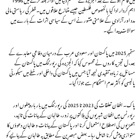
اہم کردار ادا کیا بالخصوص فلسطین جیسے متنازع علاقوں میں۔ قطر کی ریاستی مالی
مدد اور آزادی کے علامتی منشور نے اس کے سیاسی اثرات کے بارے میں
سوالات پیدا کیے۔
ستمبر 2025 میں پاکستان اور سعودی عرب کے درمیان دفاعی معاہدے کے
بعد،ل تجزیہ کاروں نے محسوس کیا کہ الجزیرہ کی رپورٹنگ میں پاکستان کے
مسائل پر زیادہ تنقیدی لہجہ آیا جس میں پاکستان کی داخلی اور خطے میں سیکورٹی
پالیسی کو اکثر عدم استحکام سے جوڑا گیا۔
پاک۔ افغان تعلقات کی 2023 تا 2025 کی رپورٹنگ میں بار بار پینلوں اور
رپورٹس میں افغان شہریوں کی ہلاکتوں پر زور، طالبان کے بیانات کی تائید،
جھڑپوں کی اصطلاح استعمال کرنا اور پاکستان کے بیانات و طالبان دعوؤں کا
متوازی پیش کرنا شامل رہا۔ بعض مبصرین کے مطابق یہ طالبان کے بیانیے کو