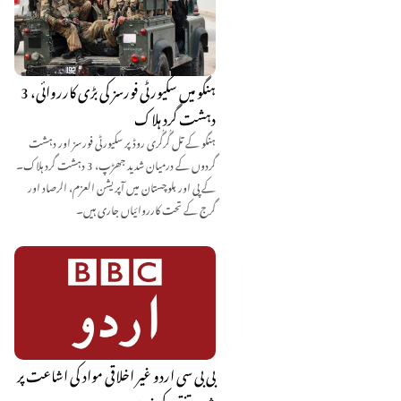
ہنگو میں سکیورٹی فورسز کی بڑی کارروائی، 3
دہشت گرد ہلاک
ہنگو کے تل گُرگُری روڈ پر سکیورٹی فورسز اور دہشت
گردوں کے درمیان شدید جھڑپ، 3 دہشت گرد ہلاک۔
کے پی اور بلوچستان میں آپریشن العزم، الرصاد اور
گرج کے تحت کارروائیاں جاری ہیں۔
بی بی سی اردو غیر اخلاقی مواد کی اشاعت پر
شدید تنقید کی زد میں