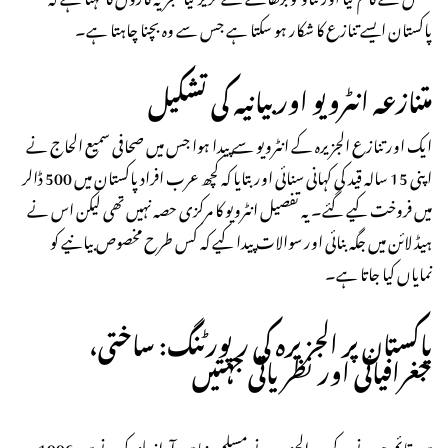
پاکستان ایسے تنازع کا شکار ہو سکتا ہے جس سے وہ بچنا چاہتا ہے۔
متنازعہ انٹرویو اور بیانیہ کی تشکیل
ایک اور تنازع الجزیرہ کے انٹرویو سے پیدا ہوا جس میں صحافی سمیع الحاج نے
اپنی 15 سالہ قید کی کہانی سنائی اور بتایا کہ کچھ عرب افراد پاکستان میں 500 ڈالر
میں فروخت کیے گئے۔ یہ تفصیل انٹرویو کا مرکزی حصہ نہیں تھی لیکن اس نے
ہیڈ لائن میں جگہ بنائی اور سوالات پیدا کیے کہ کس طرح مخصوص بیانیے کو
نمایاں کیا جاتا ہے۔
پاکستان پر الجزیرہ کی رپورٹنگ: ساختی،
جغرافیائی اور نظریاتی جہتیں
1996 میں قائم ہونے کے بعد الجزیرہ نے مسلم دنیا میں آواز بلند کرنے میں