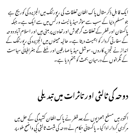
ایک قابلِ ذکر مثال پاک افغان تعلقات کی رپورٹنگ میں الجزیرہ کی کوریج ہے
جو مسلم دنیا کے سب سے مؤثر میڈیا نیٹ ورکس میں سے ایک ہے۔ جبکہ
پاکستان اور قطر کے تعلقات گرمجوش اور تعاون پر مبنی ہیں اور اسلام آباد دوحہ
کے سفارتی کردار کو اہمیت دیتا ہے۔ حالیہ مہینوں میں الجزیرہ کی رپورٹنگ کے
انداز نے تجزیہ کاروں، سوشل میڈیا صارفین اور خطے کے جغرافیائی سیاست
کے نگرانوں کے درمیان بحث کو جنم دیا ہے۔
دوحہ کی ثالثی اور تاثرات میں تبدیلی
اکتوبر میں مسلح جھڑپوں کے بعد قطر نے پاک افغان کشیدگی کے حل میں
مرکزی کردار ادا کیا۔ پاکستانی حکام نے دوحہ کی مثبت ثالثی کی واضح طور پر