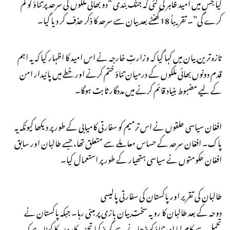
کیا جس میں امید ظاہر کی گئی کہ جنگ بندی “دو بھائی ملکوں کی سرحد پر تناؤ کو کم
کرے گی”۔ تقریباً 18 گھنٹے بعد بیان سے سرحد کا ذکر حذف کر دیا گیا۔
تازہ ترین بیان میں کہا گیا کہ وزارتِ خارجہ نے اس امید کا اظہار کیا کہ یہ اہم
قدم دونوں بھائی ملکوں کے درمیان تناؤ ختم کرنے اور خطے میں پائیدار امن
کے لیے مضبوط بنیاد قائم کرنے میں مددگار ثابت ہوگا۔
افغان سیاسی حلقوں نے اس ترمیم کو سفارتی کامیابی کے طور پر دیکھا کیونکہ یہ
پاک۔ افغان سرحد کے حساس معاملے سے متعلق تھا، جسے طالبان اور سابق
افغان حکومتوں نے سیاسی ہتھیار کے طور پر استعمال کیا۔
طالبان کی تقریر اور پاکستان کی سفارتی پالیسی
دوحہ کے بعد طالبان کا رویہ سخت بیان بازی پر مبنی رہا۔ جبکہ پاکستان نے
تحمل سے کام لیا اور تناؤ کو بڑھانے سے گریز کیا تجزیہ کاروں کا کہنا ہے کہ