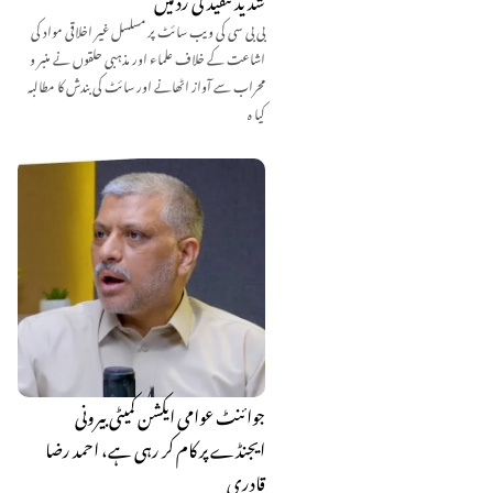
بی بی سی کی ویب سائٹ پر مسلسل غیر اخلاقی مواد کی
اشاعت کے خلاف علماء اور مذہبی حلقوں نے منبر و
محراب سے آواز اٹھانے اور سائٹ کی بندش کا مطالبہ
کیا ہ
جوائنٹ عوامی ایکشن کمیٹی بیرونی
ایجنڈے پر کام کر رہی ہے، احمد رضا
قادری