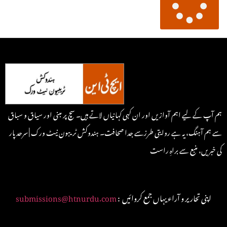
ہم آپ کے لیے اہم آوازیں اور ان کہی کہانیاں لاتے ہیں۔ سچ پر مبنی اور سیاق و سباق
سے ہم آہنگ، یہ ہے روایتی طرزسے جدا صحافت۔ ہندوکش ٹریبون نیٹ ورک | سرحد پار
کی خبریں، منبع سے براہِ راست
: اپنی تحاریر و آراء یہاں جمع کروائیں
submissions@htnurdu.com