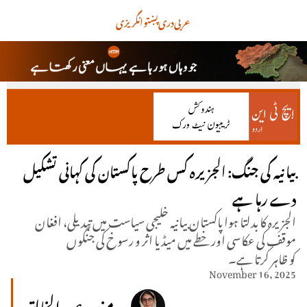
عربی
دری
پښتو
انگریزی
بیانیہ کی جنگ: الجزیرہ کس طرح پاکستان کی کہانی تشکیل
دے رہا ہے
الجزیرہ کا بدلتا ہوا پاکستان بیانیہ خلیجی سیاست میں تبدیلی، افغان
موقف کی عکاسی اور خطے میں میڈیا اثر و رسوخ کی جنگوں
کو ظاہر کرتا ہے۔
November 16, 2025
منیبہ عبد الخالق