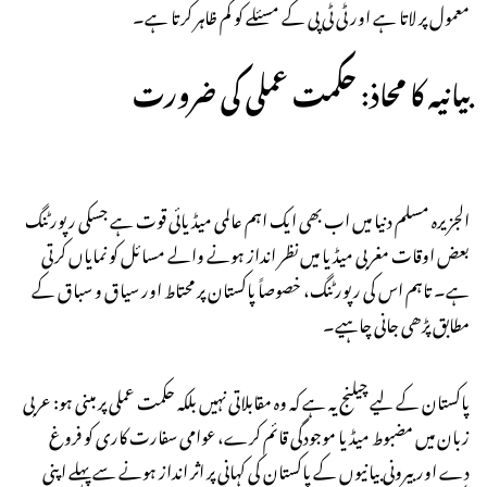
معمول پر لاتا ہے اور ٹی ٹی پی کے مسئلے کو کم ظاہر کرتا ہے۔
بیانیہ کا محاذ: حکمت عملی کی ضرورت
الجزیرہ مسلم دنیا میں اب بھی ایک اہم عالمی میڈیائی قوت ہے جسکی رپورٹنگ
بعض اوقات مغربی میڈیا میں نظر انداز ہونے والے مسائل کو نمایاں کرتی
ہے۔ تاہم اس کی رپورٹنگ، خصوصاً پاکستان پر محتاط اور سیاق و سباق کے
مطابق پڑھی جانی چاہیے۔
پاکستان کے لیے چیلنج یہ ہے کہ وہ مقابلاتی نہیں بلکہ حکمت عملی پر مبنی ہو: عربی
زبان میں مضبوط میڈیا موجودگی قائم کرے، عوامی سفارت کاری کو فروغ
دے اور بیرونی بیانیوں کے پاکستان کی کہانی پر اثر انداز ہونے سے پہلے اپنی