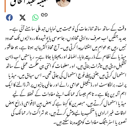
وقت کے ساتھ ساتھ تنازعات کی نوعیت میں نمایاں تبدیلی سامنے آئی ہے۔
جدید جنگیں اب صرف روایتی محاذوں، جاسوسی یا پوشیدہ کارروائیوں تک محدود
نہیں رہیں جو عوام میں انتشار پیدا کرتی ہیں۔ آج محاذ اکثر بیانیہ ہوتا ہے، جو طاقتور
میڈیا کے نظام کے ذریعے بنایا، اضافہ اور پھیلایا جاتا ہے۔ ریاستیں اب ذہن
تشکیل دیتی ہیں تاثرات بناتی ہیں، اور معلومات کو اتنی ہی حکمت عملی کے ساتھ
استعمال کرتی ہیں جتنی پہلے فوج استعمال کی جاتی تھی۔ اس سیاق میں، میڈیا
پرنٹ، براڈکاسٹ اور ڈیجیٹل عوامی رائے اور عالمی بیانیوں پر اثر ڈالنے کا ایک
اہم آلہ بن چکا ہے۔ تاہم جیسا کہ ممالک اپنے مفادات کے تحفظ کے لیے
میڈیا استعمال کرتے ہیں، مبصرین کا کہنا ہے کہ بعض بین الاقوامی ذرائع بعض
اوقات غیر ارادی یا منتخب بیانیے پیش کرتے ہیں، جو شراکت دار ممالک کی
تصویر یا اسٹریٹجک مفادات کو پیچیدہ بنا سکتے ہیں۔