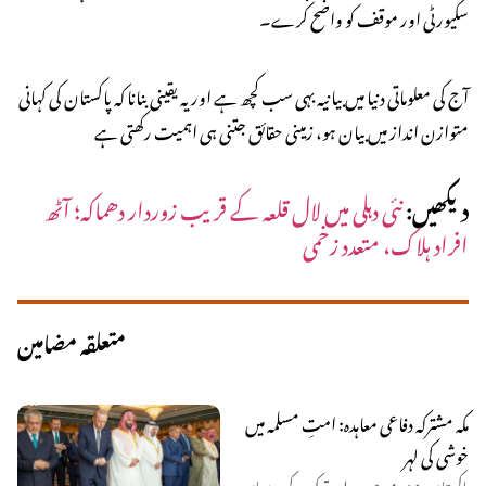
سکیورٹی اور موقف کو واضح کرے۔
آج کی معلوماتی دنیا میں بیانیہ بہی سب کچھ ہے اور یہ یقینی بنانا کہ پاکستان کی کہانی
متوازن انداز میں بیان ہو، زمینی حقائق جتنی ہی اہمیت رکھتی ہے
دیکھیں:
نئی دہلی میں لال قلعہ کے قریب زوردار دھماکہ؛ آٹھ
افراد ہلاک، متعدد زخمی
متعلقہ مضامین
مکہ مشترکہ دفاعی معاہدہ: امتِ مسلمہ میں
خوشی کی لہر
پاکستان، سعودی عرب اور ترکیہ کے درمیان