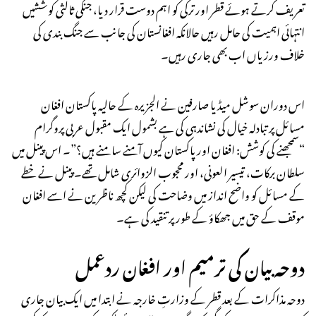
تعریف کرتے ہوئے قطر اور ترکی کو اہم دوست قرار دیا، جنکی ثالثی کوششیں
انتہائی اہمیت کی حامل رہیں حالانکہ افغانستان کی جانب سے جنگ بندی کی
خلاف ورزیاں اب بھی جاری رہیں۔
اس دوران سوشل میڈیا صارفین نے الجزیرہ کے حالیہ پاکستان افغان
مسائل پر تبادلہ خیال کی نشاندہی کی ہے بشمول ایک مقبول عربی پروگرام
“سمجھنے کی کوشش: افغان اور پاکستان کیوں آمنے سامنے ہیں؟”۔ اس پینل میں
سلطان برکات، تیسیر العونی، اور محجوب الزوائری شامل تھے۔ پینل نے خطے
کے مسائل کو واضح انداز میں وضاحت کی لیکن کچھ ناظرین نے اسے افغان
موقف کے حق میں جھکاؤ کے طور پر تنقید کی ہے۔
دوحہ بیان کی ترمیم اور افغان ردعمل
دوحہ مذاکرات کے بعد قطر کے وزارتِ خارجہ نے ابتدا میں ایک بیان جاری