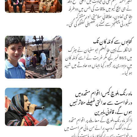
نے جی ایچ کیو میں ملاقات کی جس میں دوطرفہ
دفاعی تعاون، علاقائی سلامتی اور مشترکہ
سکیورٹی چیلنجز سے نمٹنے پر تفصیلی گفتگو کی گئی۔
کتابوں سے کوئلہ کان تک
شانگلہ کے ذہین طالبعلم ابو سفیان نے میٹرک
میں 865 نمبر لیے مگر غربت نے اسے کوئلہ کان
میں مزدوری پر مجبور کیا جہاں وہ حادثے میں شہید
ہو گیا۔
ماہ رنگ بلوچ کیس: اقوام متحدہ میں
درخواست سے عدالتی فیصلے متاثر نہیں
ہوں گے، قانونی ماہرین
ڈاکٹر ماہ رنگ بلوچ کے معاملے پر اقوامِ متحدہ
کے ورکنگ گروپ برائے من مانی حراست میں
درخواست سے بے گناہی یا ریاست کی ذمہ