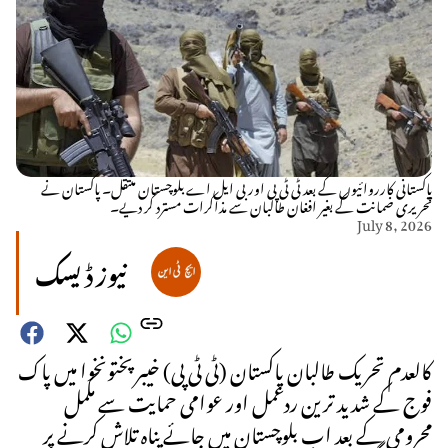
پاکستانی کارروائیوں کے بعد ٹی ٹی پی اور بی ایل اے بلوچستان منتقل۔ پاکستان نے
تحریری ضمانت کے بغیر افغان طالبان سے مذاکرات مسترد کر دیے۔
July 8, 2026
نیوز ڈیسک
کالعدم تحریک طالبان پاکستان (ٹی ٹی پی) خیبرپختونخوا میں پاک
فوج کے شدید ترین ردعمل اور عوامی حمایت سے مکمل
محرومی کے بعد اب بلوچستان میں جائے پناہ تلاش کرنے پر