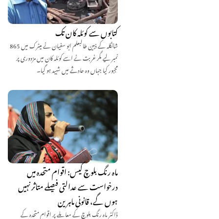
کتابوں سے کوئلہ کان تک
شانگلہ کے ذہین طالبعلم ابو سفیان نے میٹرک میں 865
نمبر لیے مگر غربت نے اسے کوئلہ کان میں مزدوری پر
مجبور کیا جہاں وہ حادثے میں شہید ہو گیا۔
ماہ رنگ بلوچ کیس: اقوام متحدہ میں
درخواست سے عدالتی فیصلے متاثر نہیں
ہوں گے، قانونی ماہرین
ڈاکٹر ماہ رنگ بلوچ کے معاملے پر اقوامِ متحدہ کے