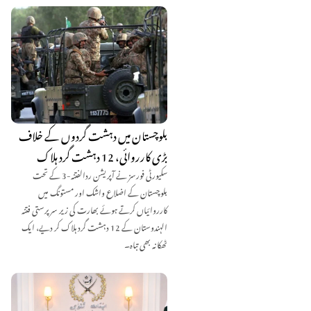
بلوچستان میں دہشت گردوں کے خلاف
بڑی کارروائی، 12 دہشت گرد ہلاک
سکیورٹی فورسز نے آپریشن ردالفتنہ-3 کے تحت
بلوچستان کے اضلاع واشک اور مستونگ میں
کارروائیاں کرتے ہوئے بھارت کی زیر سرپرستی فتنہ
الہندوستان کے 12 دہشت گرد ہلاک کر دیے، ایک
ٹھکانہ بھی تباہ۔