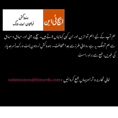
ہم آپ کے لیے اہم آوازیں اور ان کہی کہانیاں لاتے ہیں۔ سچ پر مبنی اور سیاق و سباق
سے ہم آہنگ، یہ ہے روایتی طرزسے جدا صحافت۔ ہندوکش ٹریبون نیٹ ورک | سرحد پار
کی خبریں، منبع سے براہِ راست
: اپنی تحاریر و آراء یہاں جمع کروائیں
submissions@htnurdu.com