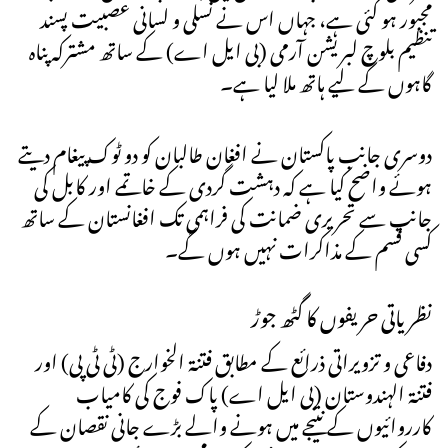
مجبور ہو گئی ہے، جہاں اس نے نسلی و لسانی عصبیت پسند
تنظیم بلوچ لبریشن آرمی (بی ایل اے) کے ساتھ مشترکہ پناہ
گاہوں کے لیے ہاتھ ملا لیا ہے۔
دوسری جانب پاکستان نے افغان طالبان کو دو ٹوک پیغام دیتے
ہوئے واضح کیا ہے کہ دہشت گردی کے خاتمے اور کابل کی
جانب سے تحریری ضمانت کی فراہمی تک افغانستان کے ساتھ
کسی قسم کے مذاکرات نہیں ہوں گے۔
نظریاتی حریفوں کا گٹھ جوڑ
دفاعی و تزویراتی ذرائع کے مطابق فتنۃ الخوارج (ٹی ٹی پی) اور
فتنۃ الہندوستان (بی ایل اے) پاک فوج کی کامیاب
کارروائیوں کے نتیجے میں ہونے والے بڑے جانی نقصان کے