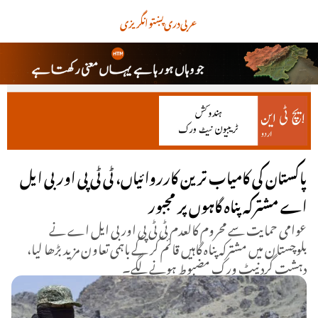
عربی
دری
پښتو
انگریزی
پاکستان کی کامیاب ترین کارروائیاں، ٹی ٹی پی اور بی ایل
اے مشترکہ پناہ گاہوں پر مجبور
عوامی حمایت سے محروم کالعدم ٹی ٹی پی اور بی ایل اے نے
بلوچستان میں مشترکہ پناہ گاہیں قائم کر کے باہمی تعاون مزید بڑھا لیا،
دہشت گرد نیٹ ورک مضبوط ہونے لگے۔