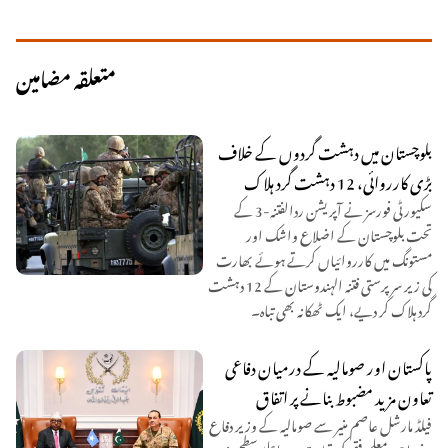
متعلقہ مضامین
بلوچستان میں دہشت گردوں کے خلاف
بڑی کارروائی، 12 دہشت گرد ہلاک
سکیورٹی فورسز نے آپریشن ردالفتنہ-3 کے
تحت بلوچستان کے اضلاع واشک اور
مستونگ میں کارروائیاں کرتے ہوئے بھارت
کی زیر سرپرستی فتنہ الہندوستان کے 12 دہشت
گرد ہلاک کر دیے، ایک ٹھکانہ بھی تباہ۔
پاکستان اور صومالیہ کے درمیان دفاعی
تعاون مزید مضبوط بنانے پر اتفاق
فیلڈ مارشل عاصم منیر سے صومالیہ کے وزیر دفاع
سفیر احمد معلم فقی کی قیادت میں اعلیٰ سطح وفد