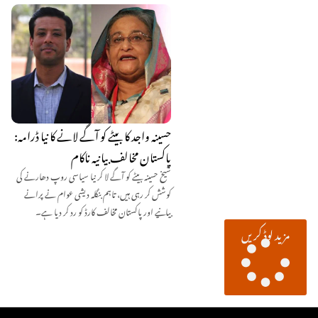
حسینہ واجد کا بیٹے کو آگے لانے کا نیا ڈرامہ:
پاکستان مخالف بیانیہ ناکام
شیخ حسینہ بیٹے کو آگے لا کر نیا سیاسی روپ دھارنے کی
کوشش کر رہی ہیں، تاہم بنگلہ دیشی عوام نے پرانے
بیانیے اور پاکستان مخالف کارڈ کو رد کر دیا ہے۔
مزید لوڈ کریں