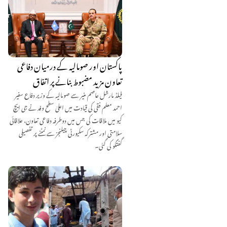
پاکستان اور صومالیہ کے درمیان دفاعی
تعاون مزید مضبوط بنانے پر اتفاق
فیلڈ مارشل عاصم منیر سے صومالیہ کے وزیر دفاع سفیر
احمد معلم فقی کی قیادت میں اعلیٰ سطح وفد نے جی ایچ
کیو میں ملاقات کی جس میں دوطرفہ دفاعی تعاون، علاقائی
سلامتی اور مشترکہ سکیورٹی چیلنجز سے نمٹنے پر تفصیلی
گفتگو کی گئی۔