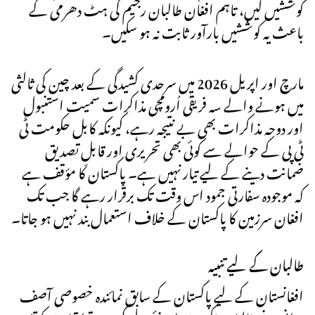
کوششیں کیں، تاہم افغان طالبان رجیم کی ہٹ دھرمی کے
باعث یہ کوششیں بارآور ثابت نہ ہو سکیں۔
مارچ اور اپریل 2026 میں سرحدی کشیدگی کے بعد چین کی ثالثی
میں ہونے والے سہ فریقی اُرومچی مذاکرات سمیت استنبول
اور دوحہ مذاکرات بھی بے نتیجہ رہے، کیونکہ کابل حکومت ٹی
ٹی پی کے حوالے سے کوئی بھی تحریری اور قابلِ تصدیق
ضمانت دینے کے لیے تیار نہیں ہے۔ پاکستان کا مؤقف ہے
کہ موجودہ سفارتی جمود اس وقت تک برقرار رہے گا جب تک
افغان سرزمین کا پاکستان کے خلاف استعمال بند نہیں ہو جاتا۔
طالبان کے لیے تنبیہ
افغانستان کے لیے پاکستان کے سابق نمائندہ خصوصی آصف