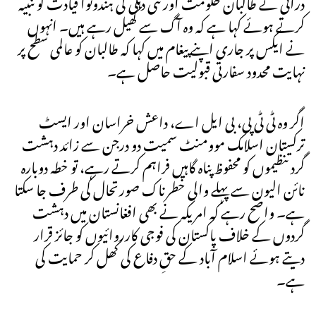
درانی نے طالبان حکومت اور نئی دہلی کی ہندوتوا قیادت کو تنبیہ
کرتے ہوئے کہا ہے کہ وہ آگ سے کھیل رہے ہیں۔ انہوں
نے ایکس پر جاری اپنے پیغام میں کہا کہ طالبان کو عالمی سطح پر
نہایت محدود سفارتی قبولیت حاصل ہے۔
اگر وہ ٹی ٹی پی، بی ایل اے، داعش خراسان اور ایسٹ
ترکستان اسلامک موومنٹ سمیت دو درجن سے زائد دہشت
گرد تنظیموں کو محفوظ پناہ گاہیں فراہم کرتے رہے، تو خطہ دوبارہ
نائن الیون سے پہلے والی خطرناک صورتحال کی طرف جا سکتا
ہے۔ واضح رہے کہ امریکہ نے بھی افغانستان میں دہشت
گردوں کے خلاف پاکستان کی فوجی کارروائیوں کو جائز قرار
دیتے ہوئے اسلام آباد کے حقِ دفاع کی کھل کر حمایت کی
ہے۔