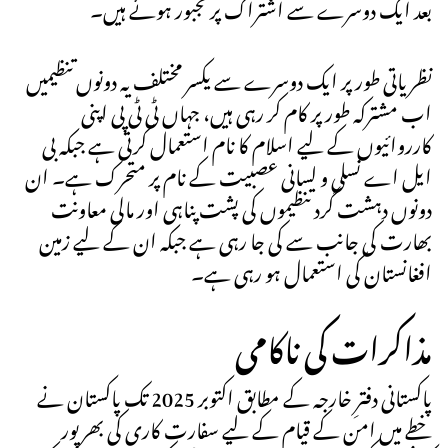
بعد ایک دوسرے سے اشتراک پر مجبور ہوئے ہیں۔
نظریاتی طور پر ایک دوسرے سے یکسر مختلف یہ دونوں تنظیمیں
اب مشترکہ طور پر کام کر رہی ہیں، جہاں ٹی ٹی پی اپنی
کارروائیوں کے لیے اسلام کا نام استعمال کرتی ہے جبکہ بی
ایل اے نسلی و لسانی عصبیت کے نام پر متحرک ہے۔ ان
دونوں دہشت گرد تنظیموں کی پشت پناہی اور مالی معاونت
بھارت کی جانب سے کی جا رہی ہے جبکہ ان کے لیے زمین
افغانستان کی استعمال ہو رہی ہے۔
مذاکرات کی ناکامی
پاکستانی دفترِ خارجہ کے مطابق اکتوبر 2025 تک پاکستان نے
خطے میں امن کے قیام کے لیے سفارت کاری کی بھرپور