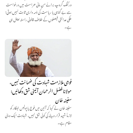
ورکنگ گروپ برائے من مانی حراست میں درخواست
سے بے گناہی یا ریاست کی ذمہ داری ثابت نہیں ہوتی؛
ملکی عدالتی فیصلوں کے خلاف قانونی راستہ اپیل ہی
ہے۔
فوجی ملازمت شہادت کی ضمانت نہیں،
مولانا فضل الرحمان آئینی شق دکھائیں:
سفینہ خان
سفینہ خان نے کہا کہ آئین میں فوج یا پولیس اہلکار کو
لازماً شہید قرار دینے کی کوئی شق نہیں، شہادت ایک دینی
مقام ہے۔