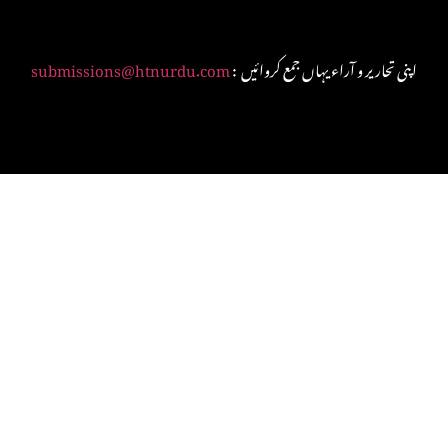
: اپنی تحاریر و آراء یہاں جمع کروائیں
submissions@htnurdu.com