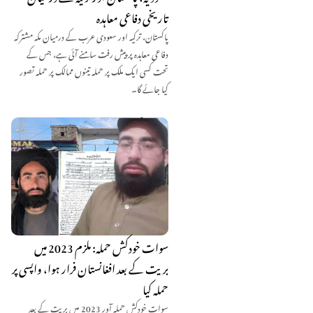
تاریخی دفاعی معاہدہ
پاکستان، ترکیہ اور سعودی عرب کے درمیان مکہ مشترکہ
دفاعی معاہدہ پر پیش رفت سامنے آئی ہے، جس کے
تحت کسی ایک ملک پر حملہ تینوں ممالک پر حملہ تصور
کیا جائے گا۔
سوات خودکش حملہ: ملزم 2023 میں
بریت کے بعد افغانستان فرار ہوا، واپسی پر
حملہ کیا
سوات خودکش حملہ آور 2023 میں بریت کے بعد