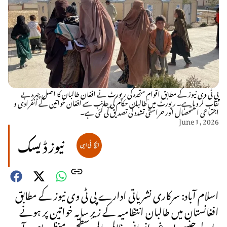
پی ٹی وی نیوز کے مطابق اقوامِ متحدہ کی رپورٹ نے افغان طالبان کا اصل چہرہ بے
نقاب کر دیا ہے۔ رپورٹ میں طالبان حکام کی جانب سے افغان خواتین کے انفرادی و
اجتماعی استحصال اور حراستی تشدد کی تصدیق کی گئی ہے۔
June 1, 2026
نیوز ڈیسک
اسلام آباد: سرکاری نشریاتی ادارے پی ٹی وی نیوز کے مطابق
افغانستان میں طالبان انتظامیہ کے زیرِ سایہ خواتین پر ہونے
والے جنسی اور غیر انسانی مظالم عالمی سطح پر منظرِ عام پر آ