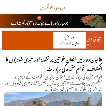
عربی
دری
پښتو
انگریزی
طالبان دور میں افغان خواتین پر تشدد اور جبری شادیوں کا
انکشاف، اقوامِ متحدہ کی رپورٹ
اقوامِ متحدہ کی رپورٹ میں افغان طالبان حکومت کے حکام اور
جنگجوؤں کی جانب سے خواتین پر بدترین جنسی تشدد، جبری شادیوں اور
غیر انسانی سلوک کا سنسنی خیز انکشاف۔