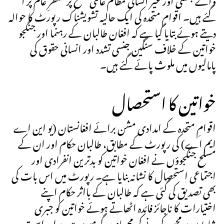
گئے ہیں۔ اقوامِ متحدہ کی ایک حالیہ تشویشناک رپورٹ کا حوالہ
دیتے ہوئے بتایا گیا ہے کہ افغان طالبان کے رہنما اور جنگجو
خواتین کے خلاف سنگین جنسی تشدد اور انسانی حقوق کی
پامالیوں میں ملوث پائے گئے ہیں۔
خواتین کا استحصال
اقوامِ متحدہ کے امدادی مشن برائے افغانستان (یو این اے
ایم اے) کی رپورٹ کے مطابق، طالبان حکام اور ان کے
مسلح جنگجوؤں نے افغان خواتین کو بدترین انفرادی اور
اجتماعی استحصال کا نشانہ بنایا ہے۔ رپورٹ میں اس بات کی
بھی تصدیق کی گئی ہے کہ طالبان کے بااثر حکام اپنے
اختیارات کا ناجائز فائدہ اٹھاتے ہوئے خواتین کو جبری
شادیوں پر مجبور کرنے کی مجرمانہ سرگرمیوں میں براہِ راست