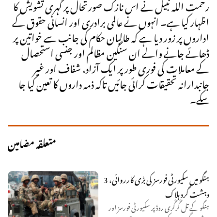
رحمت اللہ نبیل نے اس نازک صورتحال پر گہری تشویش کا
اظہار کیا ہے۔ انہوں نے عالمی برادری اور انسانی حقوق کے
اداروں پر زور دیا ہے کہ طالبان حکام کی جانب سے خواتین پر
ڈھائے جانے والے ان سنگین مظالم اور جنسی استحصال
کے معاملات کی فوری طور پر ایک آزاد، شفاف اور غیر
جانبدارانہ تحقیقات کرائی جائیں تاکہ ذمہ داروں کا تعین کیا جا
سکے۔
متعلقہ مضامین
ہنگو میں سکیورٹی فورسز کی بڑی کارروائی، 3
دہشت گرد ہلاک
ہنگو کے تل گُرگُری روڈ پر سکیورٹی فورسز اور