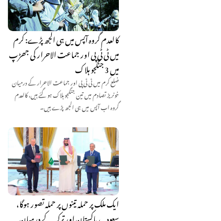
کالعدم گروہ آپس میں ہی الجھ پڑے: کرم
میں ٹی ٹی پی اور جماعت الاحرار کی جھڑپ
میں 3 جنگجو ہلاک
ضلع کرم میں ٹی ٹی پی اور جماعت الاحرار کے درمیان
خونریز تصادم میں تین جنگجو ہلاک ہو گئے ہیں، کالعدم
گروہ اب آپس میں ہی الجھ پڑے ہیں۔
ایک ملک پر حملہ تینوں پر حملہ تصور ہوگا،
سعودیہ، پاکستان اور ترکیہ کے درمیان