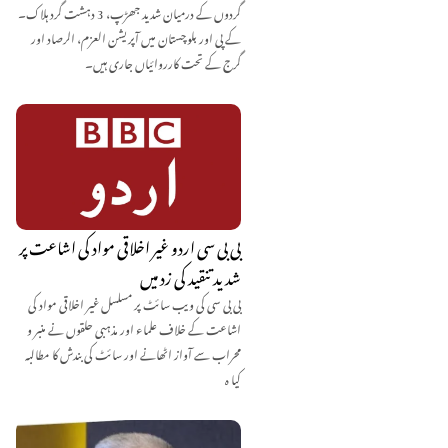
گردوں کے درمیان شدید جھڑپ، 3 دہشت گرد ہلاک۔
کے پی اور بلوچستان میں آپریشن العزم، الرصاد اور
گرج کے تحت کارروائیاں جاری ہیں۔
بی بی سی اردو غیر اخلاقی مواد کی اشاعت پر
شدید تنقید کی زد میں
بی بی سی کی ویب سائٹ پر مسلسل غیر اخلاقی مواد کی
اشاعت کے خلاف علماء اور مذہبی حلقوں نے منبر و
محراب سے آواز اٹھانے اور سائٹ کی بندش کا مطالبہ
کیا ہ