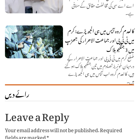
اے اے سی کی مخالفت حقائق کے منافی
ہے۔
کالعدم گروہ آپس میں ہی الجھ پڑے: کرم
میں ٹی ٹی پی اور جماعت الاحرار کی جھڑپ
میں 3 جنگجو ہلاک
ضلع کرم میں ٹی ٹی پی اور جماعت الاحرار کے
درمیان خونریز تصادم میں تین جنگجو ہلاک ہو گئے
ہیں، کالعدم گروہ اب آپس میں ہی الجھ پڑے
ہیں۔
رائے دیں
Leave a Reply
Your email address will not be published.
Required
fields are marked
*