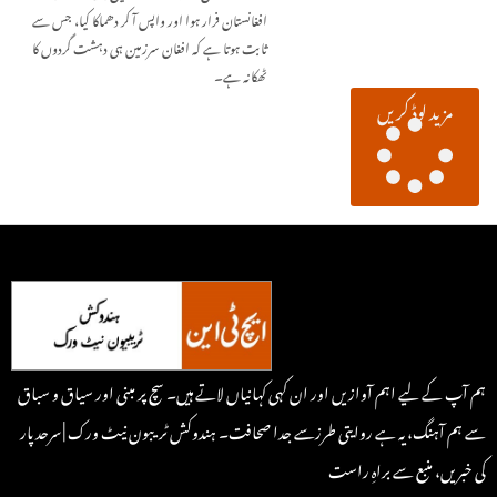
افغانستان فرار ہوا اور واپس آ کر دھماکا کیا، جس سے
ثابت ہوتا ہے کہ افغان سرزمین ہی دہشت گردوں کا
ٹھکانہ ہے۔
مزید لوڈ کریں
ہم آپ کے لیے اہم آوازیں اور ان کہی کہانیاں لاتے ہیں۔ سچ پر مبنی اور سیاق و سباق
سے ہم آہنگ، یہ ہے روایتی طرزسے جدا صحافت۔ ہندوکش ٹریبون نیٹ ورک | سرحد پار
کی خبریں، منبع سے براہِ راست