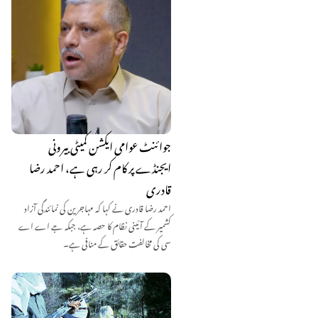
جوائنٹ عوامی ایکشن کمیٹی بیرونی
ایجنڈے پر کام کر رہی ہے، احمد رضا
قادری
احمد رضا قادری نے کہا کہ مہاجرین کی نمائندگی آزاد
کشمیر کے آئینی نظام کا حصہ ہے، جبکہ جے اے اے
سی کی مخالفت حقائق کے منافی ہے۔