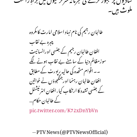
ملوث ہیں۔
طالبان رجیم کی نام نہاد اسلامی امارت کا مکروہ
چہرہ بے نقاب
افغان طالبان رجیم کے جنسی اورانسانیت
سوزمظالم دنیا کے سامنے بے نقاب ہونے لگے
۔۔ اقوام متحدہ کی حالیہ رپورٹ کے مطابق
افغان طالبان رہنما اورجنگجوؤں نے خواتین
کے جنسی تشدد کا ارتکاب کیا . افغان انٹرنیشنل
کے طالبان حکام…
pic.twitter.com/K72xDnYbVn
— PTV News (@PTVNewsOfficial)