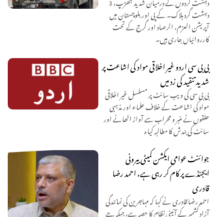
دہشت گردوں کے درمیان شدید جھڑپ، 3
دہشت گرد ہلاک۔ کے پی اور بلوچستان میں
آپریشن العزم، الرصاد اور گرج کے تحت
کارروائیاں جاری ہیں۔
بی بی سی اردو غیر اخلاقی مواد کی اشاعت پر
شدید تنقید کی زد میں
بی بی سی کی ویب سائٹ پر مسلسل غیر اخلاقی
مواد کی اشاعت کے خلاف علماء اور مذہبی
حلقوں نے منبر و محراب سے آواز اٹھانے اور
سائٹ کی بندش کا مطالبہ کیا ہ
جوائنٹ عوامی ایکشن کمیٹی بیرونی
ایجنڈے پر کام کر رہی ہے، احمد رضا
قادری
احمد رضا قادری نے کہا کہ مہاجرین کی نمائندگی
آزاد کشمیر کے آئینی نظام کا حصہ ہے، جبکہ جے