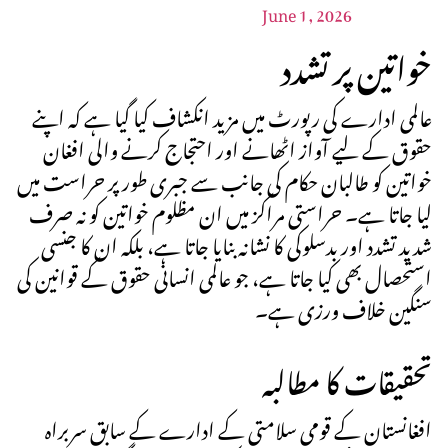
June 1, 2026
خواتین پر تشدد
عالمی ادارے کی رپورٹ میں مزید انکشاف کیا گیا ہے کہ اپنے
حقوق کے لیے آواز اٹھانے اور احتجاج کرنے والی افغان
خواتین کو طالبان حکام کی جانب سے جبری طور پر حراست میں
لیا جاتا ہے۔ حراستی مراکز میں ان مظلوم خواتین کو نہ صرف
شدید تشدد اور بدسلوکی کا نشانہ بنایا جاتا ہے، بلکہ ان کا جنسی
استحصال بھی کیا جاتا ہے، جو عالمی انسانی حقوق کے قوانین کی
سنگین خلاف ورزی ہے۔
تحقیقات کا مطالبہ
افغانستان کے قومی سلامتی کے ادارے کے سابق سربراہ