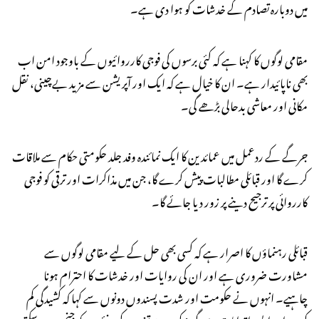
میں دوبارہ تصادم کے خدشات کو ہوا دی ہے۔
مقامی لوگوں کا کہنا ہے کہ کئی برسوں کی فوجی کارروائیوں کے باوجود امن اب
بھی ناپائیدار ہے۔ ان کا خیال ہے کہ ایک اور آپریشن سے مزید بےچینی، نقل
مکانی اور معاشی بدحالی بڑھے گی۔
جرگے کے ردعمل میں عمائدین کا ایک نمائندہ وفد جلد حکومتی حکام سے ملاقات
کرے گا اور قبائلی مطالبات پیش کرے گا، جن میں مذاکرات اور ترقی کو فوجی
کارروائی پر ترجیح دینے پر زور دیا جائے گا۔
قبائلی رہنماؤں کا اصرار ہے کہ کسی بھی حل کے لیے مقامی لوگوں سے
مشاورت ضروری ہے اور ان کی روایات اور خدشات کا احترام ہونا
چاہیے۔ انہوں نے حکومت اور شدت پسندوں دونوں سے کہا کہ کشیدگی کم