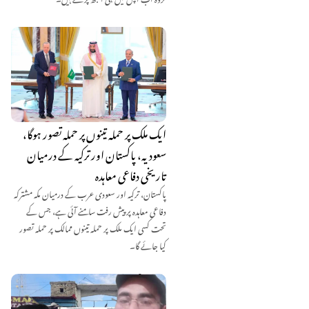
ایک ملک پر حملہ تینوں پر حملہ تصور ہوگا،
سعودیہ، پاکستان اور ترکیہ کے درمیان
تاریخی دفاعی معاہدہ
پاکستان، ترکیہ اور سعودی عرب کے درمیان مکہ مشترکہ
دفاعی معاہدہ پر پیش رفت سامنے آئی ہے، جس کے
تحت کسی ایک ملک پر حملہ تینوں ممالک پر حملہ تصور
کیا جائے گا۔