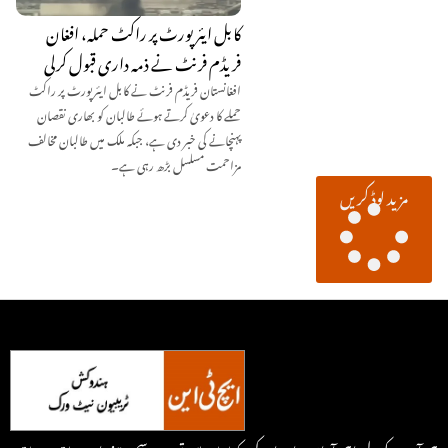
کابل ایئرپورٹ پر راکٹ حملہ، افغان
فریڈم فرنٹ نے ذمہ داری قبول کرلی
افغانستان فریڈم فرنٹ نے کابل ایئرپورٹ پر راکٹ
حملے کا دعویٰ کرتے ہوئے طالبان کو بھاری نقصان
پہنچانے کی خبر دی ہے، جبکہ ملک میں طالبان مخالف
مزاحمت مسلسل بڑھ رہی ہے۔
مزید لوڈ کریں