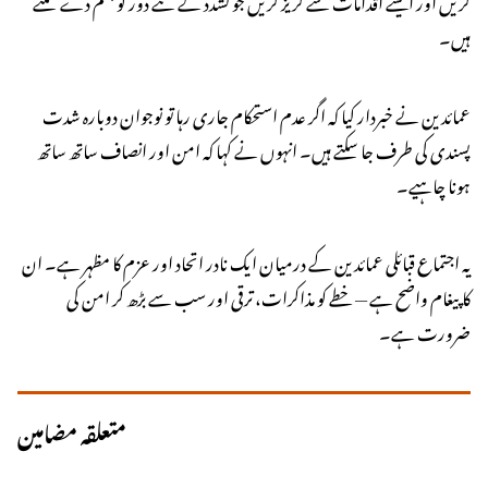
کریں اور ایسے اقدامات سے گریز کریں جو تشدد کے نئے دور کو جنم دے سکتے
ہیں۔
عمائدین نے خبردار کیا کہ اگر عدم استحکام جاری رہا تو نوجوان دوبارہ شدت
پسندی کی طرف جا سکتے ہیں۔ انہوں نے کہا کہ امن اور انصاف ساتھ ساتھ
ہونا چاہیے۔
یہ اجتماع قبائلی عمائدین کے درمیان ایک نادر اتحاد اور عزم کا مظہر ہے۔ ان
کا پیغام واضح ہے — خطے کو مذاکرات، ترقی اور سب سے بڑھ کر امن کی
ضرورت ہے۔
متعلقہ مضامین