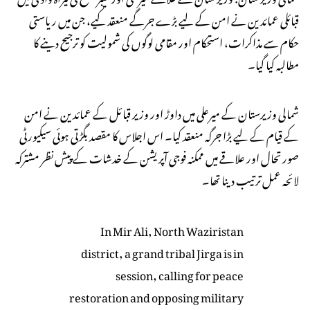
قبائلی عمائدین نے امن کے لیے بڑے جرگے منعقد کیے، جن میں ریاستی
حکام سے مذاکرات، استحکام اور مقامی لوگوں کی شمولیت کو ترجیح دینے کا
مطالبہ کیا گیا۔
شمالی وزیرستان کے میرعلی میں داوڑ اور وزیر قبائل کے عمائدین نے امن
کے قیام کے لیے بڑا جرگہ منعقد کیا۔ اس اجلاس کا مقصد بگڑتی ہوئی سیکیورٹی
صورتحال اور علاقے میں ممکنہ فوجی آپریشن کے خدشات کے پیش نظر مشترکہ
لائحہ عمل ترتیب دینا تھا۔
In Mir Ali, North Waziristan
district, a grand tribal Jirga is in
session, calling for peace
restoration and opposing military