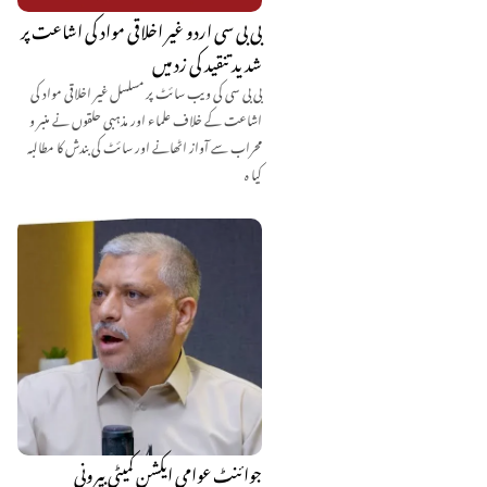
بی بی سی اردو غیر اخلاقی مواد کی اشاعت پر
شدید تنقید کی زد میں
بی بی سی کی ویب سائٹ پر مسلسل غیر اخلاقی مواد کی
اشاعت کے خلاف علماء اور مذہبی حلقوں نے منبر و
محراب سے آواز اٹھانے اور سائٹ کی بندش کا مطالبہ
کیا ہ
جوائنٹ عوامی ایکشن کمیٹی بیرونی