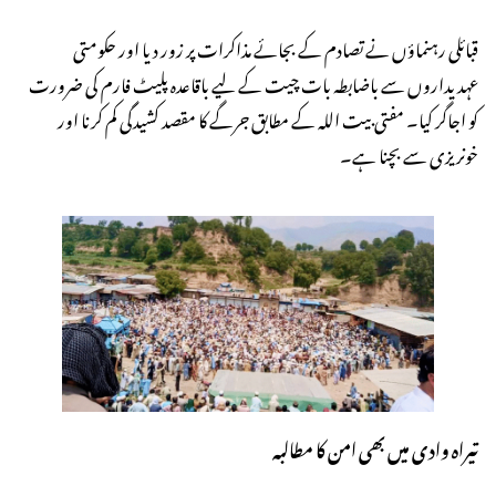
قبائلی رہنماؤں نے تصادم کے بجائے مذاکرات پر زور دیا اور حکومتی
عہدیداروں سے باضابطہ بات چیت کے لیے باقاعدہ پلیٹ فارم کی ضرورت
کو اجاگر کیا۔ مفتی بیت اللہ کے مطابق جرگے کا مقصد کشیدگی کم کرنا اور
خونریزی سے بچنا ہے۔
تیراہ وادی میں بھی امن کا مطالبہ