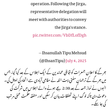
operation. Following the Jirga,
representative delegation will
meet with authorities to convey
the Jirga's stance.
pic.twitter.com/VbDfLofDgh
— Ihsanullah Tipu Mehsud
(@IhsanTipu)
July 4, 2025
جرگے کا اعلان جمعرات کو قبائلی عمائدین کے ایک اجلاس کے بعد کیا گیا، جس
میں جرگے کے ترجمان مفتی بیت اللہ نے مقامی آبادی سے اتحاد کی اپیل کی۔
انہوں نے نماز جمعہ کے بعد 2:30 بجے ہونے والے اجلاس میں شرکت کی
دعوت دی تاکہ لوگ اپنے تحفظات بیان کر سکیں اور متفقہ حکمت عملی مرتب
کی جا سکے۔