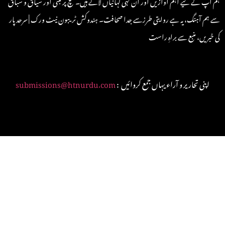
ہم آپ کے لیے اہم آوازیں اور ان کہی کہانیاں لاتے ہیں۔ سچ پر مبنی اور سیاق و سباق
سے ہم آہنگ، یہ ہے روایتی طرزسے جدا صحافت۔ ہندوکش ٹریبون نیٹ ورک | سرحد پار
کی خبریں، منبع سے براہِ راست
: اپنی تحاریر و آراء یہاں جمع کروائیں
submissions@htnurdu.com