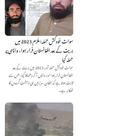
سوات خودکش حملہ: ملزم 2023 میں
بریت کے بعد افغانستان فرار ہوا، واپسی پر
حملہ کیا
سوات خودکش حملہ آور 2023 میں بریت کے بعد
افغانستان فرار ہوا اور واپس آ کر دھماکا کیا، جس سے
ثابت ہوتا ہے کہ افغان سرزمین ہی دہشت گردوں کا
ٹھکانہ ہے۔