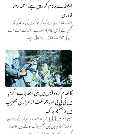
ایجنڈے پر کام کر رہی ہے، احمد رضا
قادری
احمد رضا قادری نے کہا کہ مہاجرین کی نمائندگی آزاد
کشمیر کے آئینی نظام کا حصہ ہے، جبکہ جے اے اے
سی کی مخالفت حقائق کے منافی ہے۔
کالعدم گروہ آپس میں ہی الجھ پڑے: کرم
میں ٹی ٹی پی اور جماعت الاحرار کی جھڑپ
میں 3 جنگجو ہلاک
ضلع کرم میں ٹی ٹی پی اور جماعت الاحرار کے درمیان
خونریز تصادم میں تین جنگجو ہلاک ہو گئے ہیں، کالعدم
گروہ اب آپس میں ہی الجھ پڑے ہیں۔