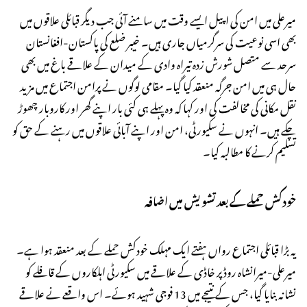
میرعلی میں امن کی اپیل ایسے وقت میں سامنے آئی جب دیگر قبائلی علاقوں میں
بھی اسی نوعیت کی سرگرمیاں جاری ہیں۔ خیبر ضلع کی پاکستان-افغانستان
سرحد سے متصل شورش زدہ تیراہ وادی کے میدان کے علاقے باغ میں بھی
حال ہی میں امن جرگہ منعقد کیا گیا۔ مقامی لوگوں نے پرامن اجتماع میں مزید
نقل مکانی کی مخالفت کی اور کہا کہ وہ پہلے ہی کئی بار اپنے گھر اور کاروبار چھوڑ
چکے ہیں۔ انہوں نے سکیورٹی، امن اور اپنے آبائی علاقوں میں رہنے کے حق کو
تسلیم کرنے کا مطالبہ کیا۔
خودکش حملے کے بعد تشویش میں اضافہ
یہ بڑا قبائلی اجتماع رواں ہفتے ایک مہلک خودکش حملے کے بعد منعقد ہوا ہے۔
میرعلی-میرانشاہ روڈ پر خاڈی کے علاقے میں سکیورٹی اہلکاروں کے قافلے کو
نشانہ بنایا گیا، جس کے نتیجے میں 13 فوجی شہید ہوئے۔ اس واقعے نے علاقے