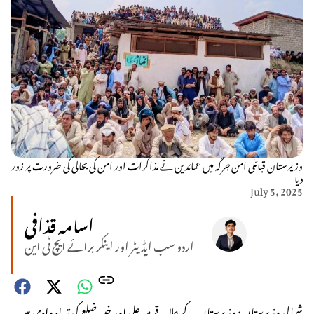
وزیرستان قبائلی امن جرگہ میں عمائدین نے مذاکرات اور امن کی بحالی کی ضرورت پر زور
دیا
July 5, 2025
اسامہ قذافی
اردو سب ایڈیٹر اور اینکر برائے ایچ ٹی این
شمالی وزیرستان: وزیرستان کے علاقے میرعلی اور خیبر ضلع کی تیراہ وادی میں