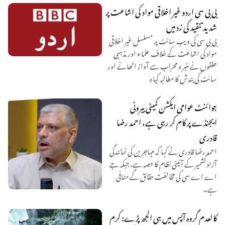
بی بی سی اردو غیر اخلاقی مواد کی اشاعت پر
شدید تنقید کی زد میں
بی بی سی کی ویب سائٹ پر مسلسل غیر اخلاقی
مواد کی اشاعت کے خلاف علماء اور مذہبی
حلقوں نے منبر و محراب سے آواز اٹھانے اور
سائٹ کی بندش کا مطالبہ کیا ہ
جوائنٹ عوامی ایکشن کمیٹی بیرونی
ایجنڈے پر کام کر رہی ہے، احمد رضا
قادری
احمد رضا قادری نے کہا کہ مہاجرین کی نمائندگی
آزاد کشمیر کے آئینی نظام کا حصہ ہے، جبکہ جے
اے اے سی کی مخالفت حقائق کے منافی
ہے۔
کالعدم گروہ آپس میں ہی الجھ پڑے: کرم