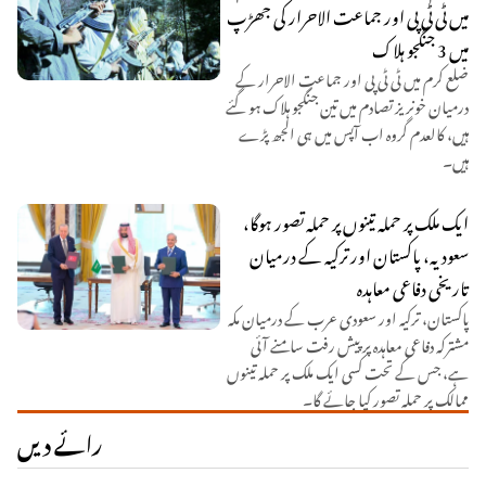
میں ٹی ٹی پی اور جماعت الاحرار کی جھڑپ
میں 3 جنگجو ہلاک
ضلع کرم میں ٹی ٹی پی اور جماعت الاحرار کے
درمیان خونریز تصادم میں تین جنگجو ہلاک ہو گئے
ہیں، کالعدم گروہ اب آپس میں ہی الجھ پڑے
ہیں۔
ایک ملک پر حملہ تینوں پر حملہ تصور ہوگا،
سعودیہ، پاکستان اور ترکیہ کے درمیان
تاریخی دفاعی معاہدہ
پاکستان، ترکیہ اور سعودی عرب کے درمیان مکہ
مشترکہ دفاعی معاہدہ پر پیش رفت سامنے آئی
ہے، جس کے تحت کسی ایک ملک پر حملہ تینوں
ممالک پر حملہ تصور کیا جائے گا۔
رائے دیں