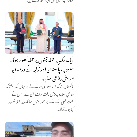
ایک ملک پر حملہ تینوں پر حملہ تصور ہوگا،
سعودیہ، پاکستان اور ترکیہ کے درمیان
تاریخی دفاعی معاہدہ
پاکستان، ترکیہ اور سعودی عرب کے درمیان مکہ مشترکہ
دفاعی معاہدہ پر پیش رفت سامنے آئی ہے، جس کے
تحت کسی ایک ملک پر حملہ تینوں ممالک پر حملہ تصور
کیا جائے گا۔