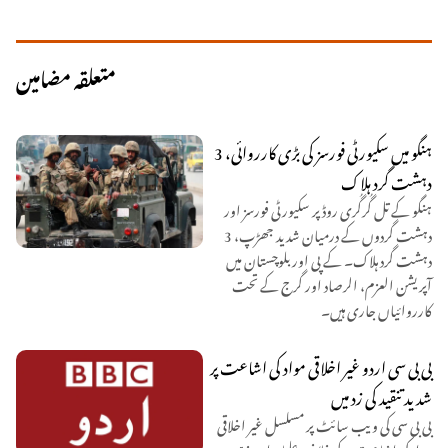
متعلقہ مضامین
ہنگو میں سکیورٹی فورسز کی بڑی کارروائی، 3
دہشت گرد ہلاک
ہنگو کے تل گُرگُری روڈ پر سکیورٹی فورسز اور
دہشت گردوں کے درمیان شدید جھڑپ، 3
دہشت گرد ہلاک۔ کے پی اور بلوچستان میں
آپریشن العزم، الرصاد اور گرج کے تحت
کارروائیاں جاری ہیں۔
بی بی سی اردو غیر اخلاقی مواد کی اشاعت پر
شدید تنقید کی زد میں
بی بی سی کی ویب سائٹ پر مسلسل غیر اخلاقی
مواد کی اشاعت کے خلاف علماء اور مذہبی