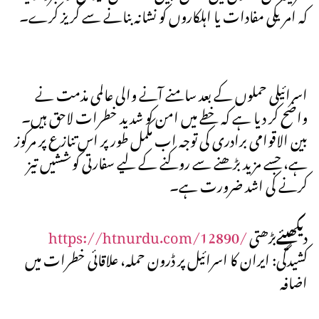
کہ امریکی مفادات یا اہلکاروں کو نشانہ بنانے سے گریز کرے۔
اسرائیلی حملوں کے بعد سامنے آنے والی عالمی مذمت نے
واضح کر دیا ہے کہ خطے میں امن کو شدید خطرات لاحق ہیں۔
بین الاقوامی برادری کی توجہ اب مکمل طور پر اس تنازع پر مرکوز
ہے، جسے مزید بڑھنے سے روکنے کے لیے سفارتی کوششیں تیز
کرنے کی اشد ضرورت ہے۔
د
یکھیئے
بڑھتی
https://htnurdu.com/12890/
کشیدگی: ایران کا اسرائیل پر ڈرون حملہ، علاقائی خطرات میں
اضافہ