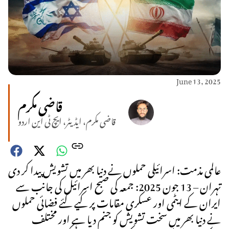
June 13, 2025
قاضی مکرم
قاضی مکرم، ایڈیٹر، ایچ ٹی این اردو
عالمی مذمت: اسرائیلی حملوں نے دنیا بھر میں تشویش پیدا کر دی
تہران – 13 جون 2025: جمعہ کی صبح اسرائیل کی جانب سے
ایران کے ایٹمی اور عسکری مقامات پر کیے گئے فضائی حملوں
نے دنیا بھر میں سخت تشویش کو جنم دیا ہے اور مختلف