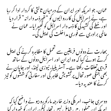
عمان، جو امریکہ اور ایران کے درمیان ثالثی کا کردار ادا کر رہا
ہے، نے اسرائیل کی کارروائیوں کو “غیرذمہ دارانہ” قرار دیا
اور خطے کی کشیدگی کا ذمہ دار اسرائیل کو ٹھہرایا۔ عمان نے
عالمی برادری سے فوری مداخلت کی اپیل کی۔
بھارت نے دونوں فریقین سے تحمل کا مظاہرہ کرنے کی اپیل
کرتے ہوئے کہا کہ وہ ایران اور اسرائیل دونوں کے ساتھ
قریبی تعلقات رکھتا ہے۔ آسٹریلیا، نیوزی لینڈ، اور جاپان نے
بھی جنگی صورتحال پر تشویش ظاہر کی اور سفارتی کوششوں کو تیز
کرنے کا عندیہ دیا۔
دوسری جانب، امریکی وزیر خارجہ مارکو روبیو نے واضح کیا کہ
امریکہ ان حملوں میں شامل نہیں تھا، لیکن ایران کو خبردار کیا