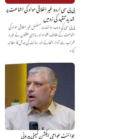
بی بی سی اردو غیر اخلاقی مواد کی اشاعت پر
شدید تنقید کی زد میں
بی بی سی کی ویب سائٹ پر مسلسل غیر اخلاقی مواد کی
اشاعت کے خلاف علماء اور مذہبی حلقوں نے منبر و
محراب سے آواز اٹھانے اور سائٹ کی بندش کا مطالبہ
کیا ہ
جوائنٹ عوامی ایکشن کمیٹی بیرونی