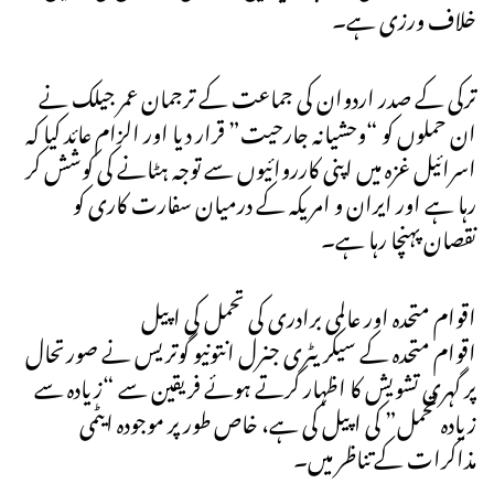
خلاف ورزی ہے۔
ترکی کے صدر اردوان کی جماعت کے ترجمان عمر جیلک نے
ان حملوں کو “وحشیانہ جارحیت” قرار دیا اور الزام عائد کیا کہ
اسرائیل غزہ میں اپنی کارروائیوں سے توجہ ہٹانے کی کوشش کر
رہا ہے اور ایران و امریکہ کے درمیان سفارت کاری کو
نقصان پہنچا رہا ہے۔
اقوام متحدہ اور عالمی برادری کی تحمل کی اپیل
اقوام متحدہ کے سیکریٹری جنرل انتونیو گوتریس نے صورتحال
پر گہری تشویش کا اظہار کرتے ہوئے فریقین سے “زیادہ سے
زیادہ تحمل” کی اپیل کی ہے، خاص طور پر موجودہ ایٹمی
مذاکرات کے تناظر میں۔