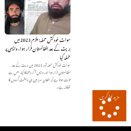
سوات خودکش حملہ: ملزم 2023 میں
بریت کے بعد افغانستان فرار ہوا، واپسی پر
حملہ کیا
سوات خودکش حملہ آور 2023 میں بریت کے بعد
افغانستان فرار ہوا اور واپس آ کر دھماکا کیا، جس سے
ثابت ہوتا ہے کہ افغان سرزمین ہی دہشت گردوں کا
ٹھکانہ ہے۔
مزید لوڈ کریں