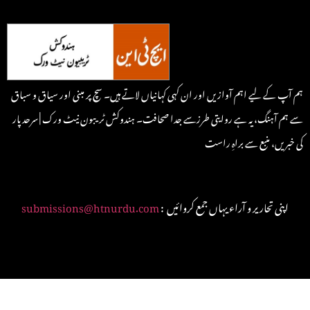
ہم آپ کے لیے اہم آوازیں اور ان کہی کہانیاں لاتے ہیں۔ سچ پر مبنی اور سیاق و سباق
سے ہم آہنگ، یہ ہے روایتی طرزسے جدا صحافت۔ ہندوکش ٹریبون نیٹ ورک | سرحد پار
کی خبریں، منبع سے براہِ راست
: اپنی تحاریر و آراء یہاں جمع کروائیں
submissions@htnurdu.com