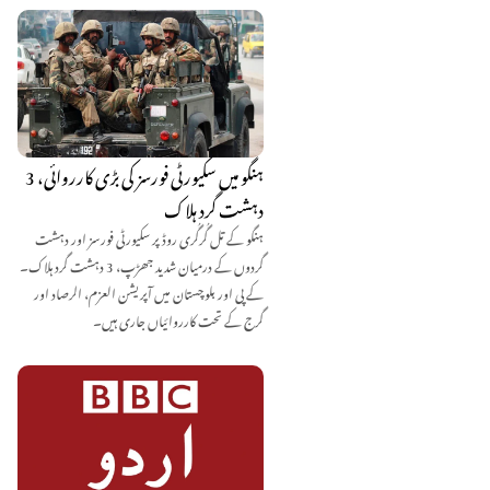
ہنگو میں سکیورٹی فورسز کی بڑی کارروائی، 3
دہشت گرد ہلاک
ہنگو کے تل گُرگُری روڈ پر سکیورٹی فورسز اور دہشت
گردوں کے درمیان شدید جھڑپ، 3 دہشت گرد ہلاک۔
کے پی اور بلوچستان میں آپریشن العزم، الرصاد اور
گرج کے تحت کارروائیاں جاری ہیں۔