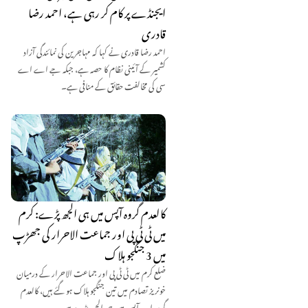
ایجنڈے پر کام کر رہی ہے، احمد رضا
قادری
احمد رضا قادری نے کہا کہ مہاجرین کی نمائندگی آزاد
کشمیر کے آئینی نظام کا حصہ ہے، جبکہ جے اے اے
سی کی مخالفت حقائق کے منافی ہے۔
کالعدم گروہ آپس میں ہی الجھ پڑے: کرم
میں ٹی ٹی پی اور جماعت الاحرار کی جھڑپ
میں 3 جنگجو ہلاک
ضلع کرم میں ٹی ٹی پی اور جماعت الاحرار کے درمیان
خونریز تصادم میں تین جنگجو ہلاک ہو گئے ہیں، کالعدم
گروہ اب آپس میں ہی الجھ پڑے ہیں۔