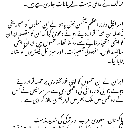
ممالک نے عالمی مذمت کے بیانات جاری کیے ہیں۔
اسرائیلی وزیراعظم بینجمن نیتن یاہو نے ان حملوں کو “تاریخی
فیصلہ کن لمحہ” قرار دیتے ہوئے دعویٰ کیا کہ ان کا مقصد ایران
کو ایٹمی ہتھیار بنانے سے روکنا تھا۔ حملوں میں ایرانی ایٹمی
سائنسدانوں، افزودگی تنصیبات، اور میزائل فیکٹریوں کو نشانہ
بنایا گیا۔
ایران نے ان حملوں کو اپنی خودمختاری پر حملہ قرار دیتے
ہوئے جوابی کارروائی کی دھمکی دی ہے۔ اسرائیل نے اس
کے ردعمل میں ملک بھر میں ایمرجنسی نافذ کر دی ہے۔
پاکستان، سعودی عرب اور ترکی کی شدید مذمت
پاکستان نے اسرائیلی حملوں کو “غیرمنصفانہ اور غیرقانونی”