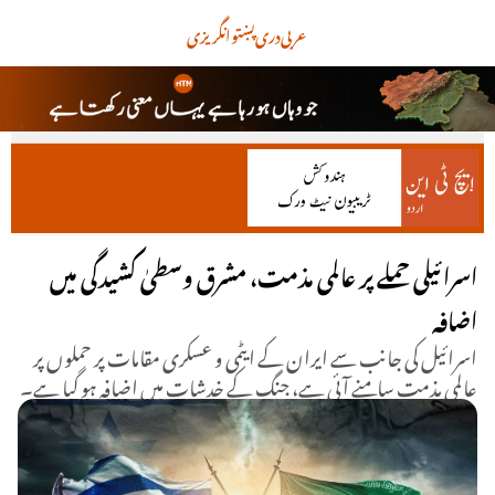
عربی
دری
پښتو
انگریزی
اسرائیلی حملے پر عالمی مذمت، مشرق وسطیٰ کشیدگی میں
اضافہ
اسرائیل کی جانب سے ایران کے ایٹمی و عسکری مقامات پر حملوں پر
عالمی مذمت سامنے آئی ہے، جنگ کے خدشات میں اضافہ ہو گیا ہے۔