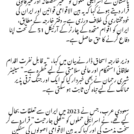
قرار دیتے ہوئے کہا کہ یہ بین الاقوامی قوانین اور ایران کی
خودمختاری کی خلاف ورزی ہے۔ دفتر خارجہ کے مطابق،
ایران کو اقوام متحدہ کے چارٹر کے آرٹیکل 51 کے تحت اپنا
دفاع کرنے کا حق حاصل ہے۔
وزیر خارجہ اسحاق ڈار نے بیان میں کہا، “یہ قابل نفرت اقدام
علاقائی استحکام اور عالمی سلامتی کے لیے خطرہ ہے۔” سینیٹر
شیری رحمان نے بھی خبردار کیا کہ ایک اور جنگ ترقی پذیر
ممالک کے لیے تباہ کن ثابت ہو سکتی ہے۔
سعودی عرب، جس نے 2023 میں ایران سے تعلقات بحال
کیے تھے، نے اسرائیلی حملوں کو “کھلی جارحیت” قرار دے کر
سخت مذمت کی اور کہا کہ یہ بین الاقوامی اصولوں کی سنگین