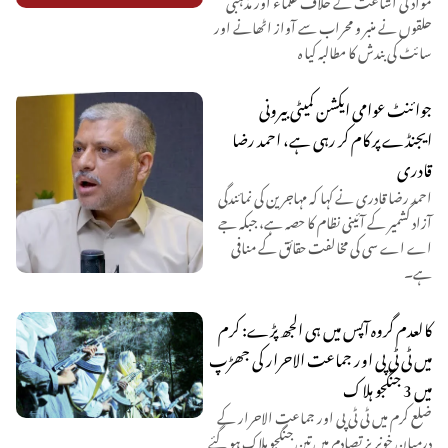
حلقوں نے منبر و محراب سے آواز اٹھانے اور
سائٹ کی بندش کا مطالبہ کیا ہ
جوائنٹ عوامی ایکشن کمیٹی بیرونی
ایجنڈے پر کام کر رہی ہے، احمد رضا
قادری
احمد رضا قادری نے کہا کہ مہاجرین کی نمائندگی
آزاد کشمیر کے آئینی نظام کا حصہ ہے، جبکہ جے
اے اے سی کی مخالفت حقائق کے منافی
ہے۔
کالعدم گروہ آپس میں ہی الجھ پڑے: کرم
میں ٹی ٹی پی اور جماعت الاحرار کی جھڑپ
میں 3 جنگجو ہلاک
ضلع کرم میں ٹی ٹی پی اور جماعت الاحرار کے
درمیان خونریز تصادم میں تین جنگجو ہلاک ہو گئے