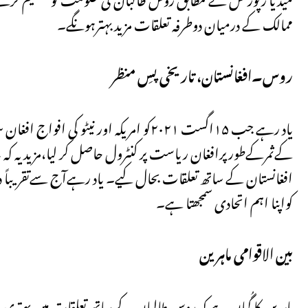
ممالک کے درمیان دوطرفہ تعلقات مزید بہترہونگے۔
روس۔افغانستان، تاریخی پسِ منظر
یاد رہے جب ۱۵اگست ۲۰۲۱کو امریکہ اور نیٹ
کےثمرکےطورپرافغان ریاست پر کنٹرول حاصل کر لیا،مزید یہ کہ ب
افغانستان کے ساتھ تعلقات بحال کیے۔ یاد رہےآج سےتقریباً 
کواپنا اہم اتحادی سمجھتا ہے۔
بین الاقوامی ماہرین
ماہرین کا گُمان ہے کہ روس طالبان کے ساتھ تعلقات مین بہتری