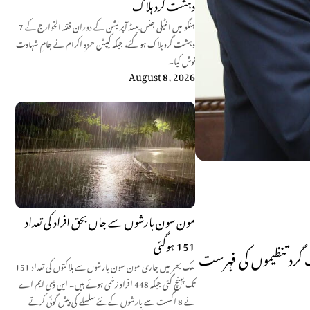
دہشت گرد ہلاک
ہنگو میں انٹیلی جنس بیسڈ آپریشن کے دوران فتنہ الخوارج کے 7
دہشت گرد ہلاک ہو گئے، جبکہ کیپٹن حمزہ اکرام نے جامِ شہادت
نوش کیا۔
August 8, 2026
مون سون بارشوں سے جاں بحق افراد کی تعداد
151 ہوگئی
 لیکن اس سال اپریل۲۰۲۵ میں طالبان کو اپنی دہشت گرد تنظیموں کی فہرست
ملک بھر میں جاری مون سون بارشوں سے ہلاکتوں کی تعداد 151
تک پہنچ گئی جبکہ 448 افراد زخمی ہوئے ہیں۔ این ڈی ایم اے
نے 8 اگست سے بارشوں کے نئے سلسلے کی پیش گوئی کرتے