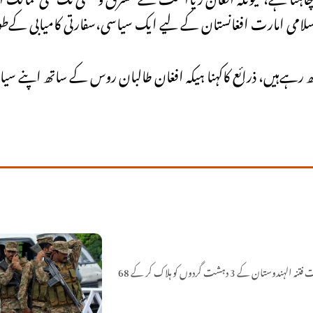
 اسلامی امارت افغانستان کے لیے ایک سیاسی،سفارتی کامیابی کے
 رہےہیں، ذرائع کاکہنا ہیکہ افغان طالبان روس کے ساتھ اپنے سیا
سیکیورٹی فورسز نے بلوچستان کے علاقے کمبیلہ اور عاصم آباد میں آپریشن رَد الفتنہ 3 کے تحت فتنہ الہندوستان کے 3 دہشت گردوں کو ہلاک کر کے 68