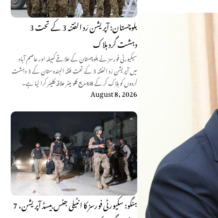
بلوچستان: آپریشن رَد الفتنہ 3 کے تحت 3
دہشت گرد ہلاک
سیکیورٹی فورسز نے بلوچستان کے علاقے کمبیلہ اور عاصم آباد
میں آپریشن رَد الفتنہ 3 کے تحت فتنہ الہندوستان کے 3 دہشت
گردوں کو ہلاک کر کے 68 مربع کلو میٹر علاقہ کلیئر کرا لیا ہے۔
August 8, 2026
ہنگو: سکیورٹی فورسز کا انٹیلی جنس بیسڈ آپریشن، 7