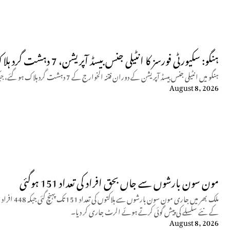
ہنگو: سکیورٹی فورسز کا انٹیلی جنس بیسڈ آپریشن، 7 دہشت گرد ہلاک
ہنگو میں انٹیلی جنس بیسڈ آپریشن کے دوران فتنہ الخوارج کے 7 دہشت گرد ہلاک ہو گئے، جبکہ کیپٹن حمزہ اکرام نے جامِ شہادت نوش کیا۔
August 8, 2026
مون سون بارشوں سے جاں بحق افراد کی تعداد 151 ہوگئی
کے نئے سلسلے کی پیش گوئی کرتے ہوئے الرٹ جاری کر دیا۔
August 8, 2026