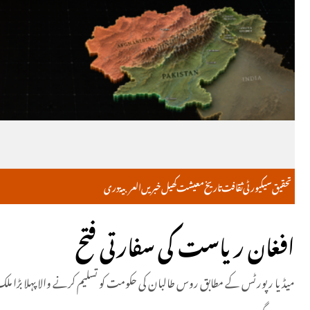
تحقیق
سیکیورٹی
ثقافت
تاریخ
معیشت
کھیل
خبریں
العربية
دری
افغان ریاست کی سفارتی فتح
میڈیا رپورٹس کے مطابق روس طالبان کی حکومت کو تسلیم کرنے والا پہلا بڑا 