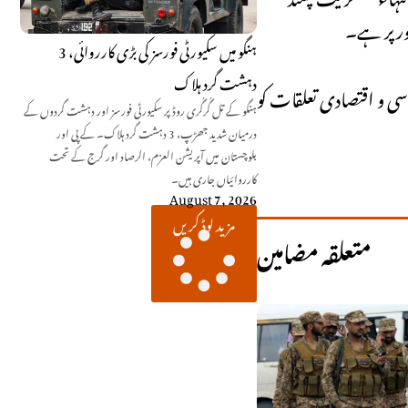
طورپر ہے۔
ہنگو میں سکیورٹی فورسز کی بڑی کارروائی، 3
دہشت گرد ہلاک
سی و اقتصادی تعلقات کو
ہنگو کے تل گُرگُری روڈ پر سکیورٹی فورسز اور دہشت گردوں کے
درمیان شدید جھڑپ، 3 دہشت گرد ہلاک۔ کے پی اور
بلوچستان میں آپریشن العزم، الرصاد اور گرج کے تحت
کارروائیاں جاری ہیں۔
August 7, 2026
مزید لوڈ کریں
متعلقہ مضامین