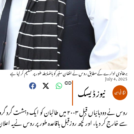
برطانوی ادارے کے مطابق روس نے افغان سفیر کو باضابطہ طور پر تسلیم کر لیا ہے
July 4, 2025
نیوز ڈیسک
سے خارج کر دیا، اور کچھ روزقبل باقاعدہ طور پر روس نےیہ اعلان 