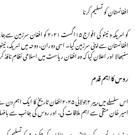
افغانستان کو تسلیم کرنا
افغانستان سےاپنی سرزمین گیا۔ اسی دوران، دوحہ میں امریکہ، ن
سنبھالا اور اعلان کیا کہ وہ افغان ریاست میں اسلامی نظام نافذ
روس کا اہم قدم
اس سلسلے میں، پیر ۲جولائی ۲۰۲۵افغان
امیر خان متقی سے اہم ملاقات کی، اور روس کی جانب سے باضابطہ ط
میڈیا رپورٹس کے مطابق روس طالبان کی حکومت کو تسلیم کرنے 