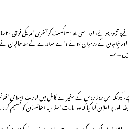
کو امریکہ و نیٹو کی ا
یٹو اور طالبان کے درمیان ہونے والے معاہدے کے بعد طالبان نے ا
 کریں گے۔
 تاریخ کا ایک اہم دن ہے، کیونکہ اس روز روس کے سفیر نے کابل میں امارت اسلامی 
ور پر اعلان کیا گیا کہ وہ امارت اسلامیہ افغانستان کو تسلیم کرت
والا پہلا بڑا ملک بن گیا ہے۔ روسی وزارت خارجہ کا کہنا ہے ک