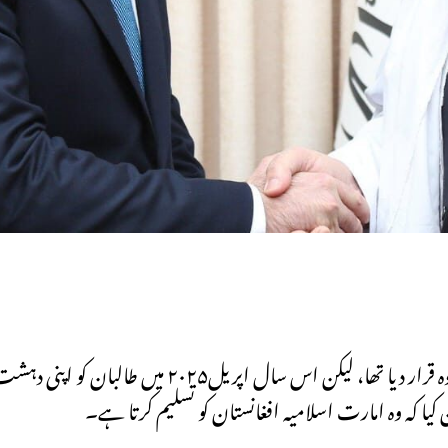
روس نے دودہائیاں قبل ۲۰۰۳ میں طالبان کو ایک دہشت گرد گروہ قرار دیا تھا،
کیا کہ وہ امارت اسلامیہ افغانستان کو تسلیم کرتا ہے۔