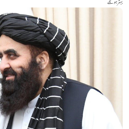
بہترہونگے