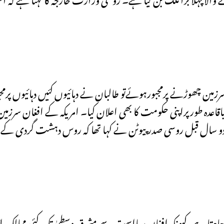
و کی افواج افغان سرزمین چھوڑنے پرمجبورہوئےتو طالبان نے دہائیوں کئیں دہائیوں پر
اقاعدہ طورپراپنی حکومت کا بھی اعلان کیا۔ امریکہ کے افغان سرز
دو سال قبل روسی صدر پیوٹن نے کہا تھا کہ روس دہشت گردی کے
 چاہتا ہے، کیونکہ افغان ریااست سے مشرق وسطیٰ تک کئی ممالک ا