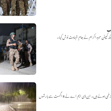
ملک بھر میں جاری مون سون بارشوں سے ہلاکتوں کی تعداد 151 تک پہنچ گئی جبکہ 448 افراد زخمی ہوئے ہیں۔ این ڈی ایم اے نے 8 اگست سے بارشوں