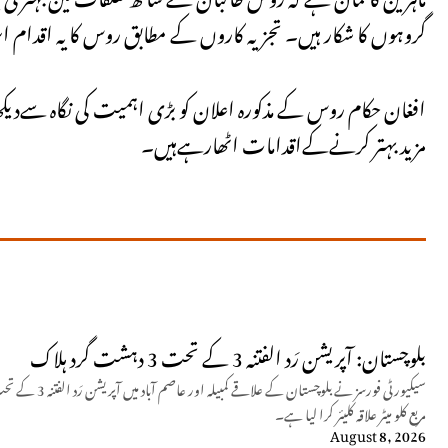
گروہوں کا شکار ہیں۔ تجزیہ کاروں کے مطابق روس کا یہ اقدام
افغان حکام روس کے مذکورہ اعلان کو بڑی اہمیت کی نگاہ سےدیکھ
مزید بہتر کرنےکےاقدامات اٹھارہےہیں۔
بلوچستان: آپریشن رَد الفتنہ 3 کے تحت 3 دہشت گرد ہلاک
مربع کلو میٹر علاقہ کلیئر کرا لیا ہے۔
August 8, 2026