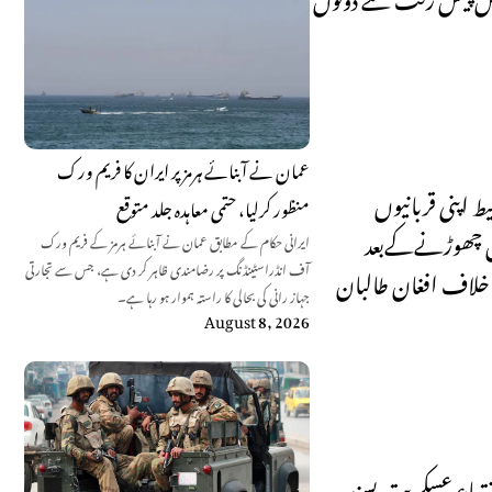
عمان نے آبنائے ہرمز پر ایران کا فریم ورک
محیط اپنی قربانیوں
منظور کرلیا، حتمی معاہدہ جلد متوقع
مین چھوڑنےکےبعد
ایرانی حکام کے مطابق عمان نے آبنائے ہرمز کے فریم ورک
آف انڈراسٹینڈنگ پر رضامندی ظاہر کر دی ہے، جس سے تجارتی
 خلاف افغان طالبان
جہاز رانی کی بحالی کا راستہ ہموار ہو رہا ہے۔
August 8, 2026
نتہاء عسکریت پسند