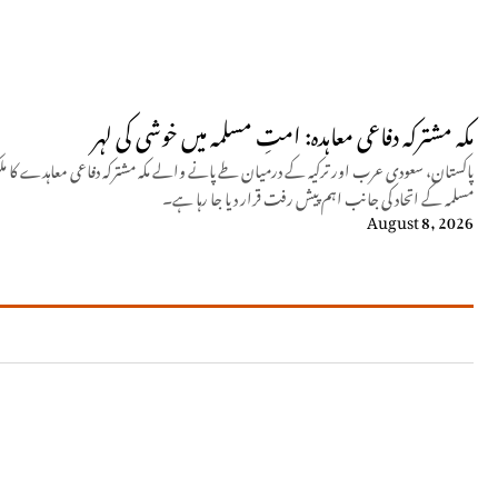
مکہ مشترکہ دفاعی معاہدہ: امتِ مسلمہ میں خوشی کی لہر
پاکستان، سعودی عرب اور ترکیہ کے درمیان طے پانے والے مکہ مشترکہ دفاعی معاہدے کا مل
مسلمہ کے اتحاد کی جانب اہم پیش رفت قرار دیا جا رہا ہے۔
August 8, 2026