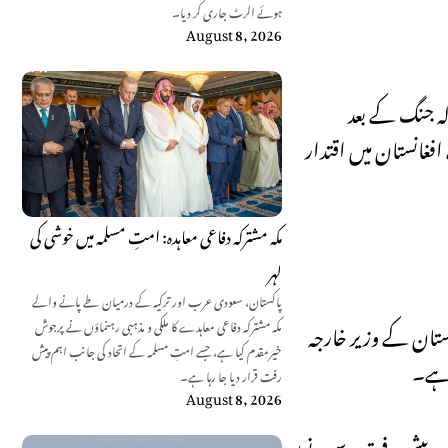
ہوئے الرٹ جاری کر دیا۔
August 8, 2026
فواج ۱۵اگست ۲۰۲۱ کو افغان سرزمین سےجانےپرمجبورہوئے، اور اسی ماہ ۳۱اگست کو آخری امریکی فوجی ۲۰سالہ جنگ کے بعد
فغانستان میں اقتدار
مکہ مشترکہ دفاعی معاہدہ: امتِ مسلمہ میں خوشی کی
لہر
پاکستان، سعودی عرب اور ترکیہ کے درمیان طے پانے والے
افغانستان کے وزیر خارجہ
مکہ مشترکہ دفاعی معاہدے کا ملکی و مذہبی رہنماؤں نے پرجوش
خیرمقدم کیا ہے، جسے امتِ مسلمہ کے اتحاد کی جانب اہم پیش
ا ہے۔
رفت قرار دیا جا رہا ہے۔
August 8, 2026
ہ اس پیش رفت سے دونوں