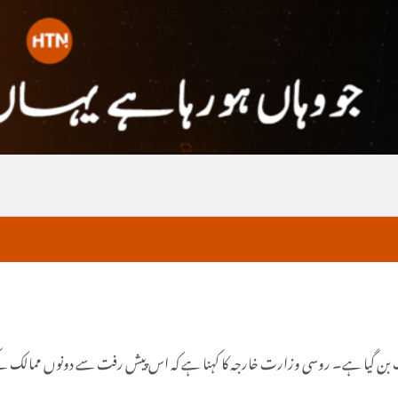
ملک بن گیا ہے۔ روسی وزارت خارجہ کا کہنا ہے کہ اس پیش رفت سے دونوں ممالک کے