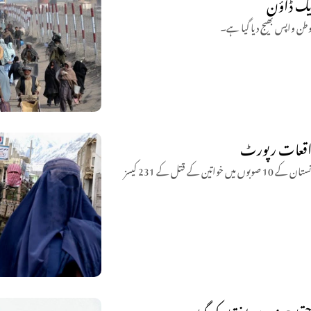
ریک ڈاؤن
برطانوی اخبار دی گارڈین اور زن ٹائمز کی رپورٹ کے مطابق طالبان کے اقتدار کے بعد افغانستان کے 10 صوبوں میں خواتین کے قتل کے 231 کیسز