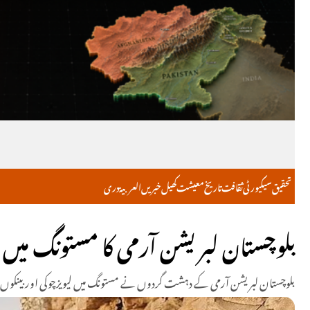
تحقیق
سیکیورٹی
ثقافت
تاریخ
معیشت
کھیل
خبریں
العربية
دری
بلوچستان لبریشن آرمی کا مستونگ میں لیو
بلوچستان لبریشن آرمی کے دہشت گردوں نے مستونگ میں لیویزچوکی اور بینکوں پر حملہ کر دیا، جس ک