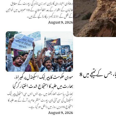
برطانوی اخبار دی گارڈین اور زن ٹائمز کی رپورٹ کے مطابق
طالبان کے اقتدار کے بعد افغانستان کے 10 صوبوں میں خواتین
کے قتل کے 231 کیسز ریکارڈ کیے گئے ہیں۔
August 9, 2026
مستونگ صوبہ بلوچستان: بلوچستان لبریشن آرمی بی ایل اے کے دہشت گردوں نے مستونگ میں لیویزچوکی اور بینکوں پر حملہ کر دیا، جس کے نتیجے میں 8
مودی حکومت کا پیپر لیک اسکینڈل پر گھیراؤ،
بھارت میں طلبہ کا احتجاج شدت اختیار کر گیا
بھارتی ریاست جھارکھنڈ میں جے ایس ایس سی امتحانی پیپر لیک
اسکینڈل کی سی آئی ڈی رپورٹ منظرِ عام پر آنے کے بعد طلبہ کا
احتجاج 16ویں روز میں داخل ہو گیا ہے۔
August 9, 2026