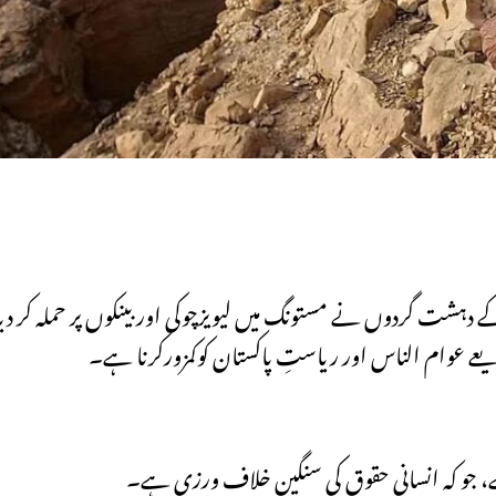
یعے عوام الناس اور ریاستِ پاکستان کوکمزورکرنا ہے۔
، جو کہ انسانی حقوق کی سنگین خلاف ورزی ہے۔