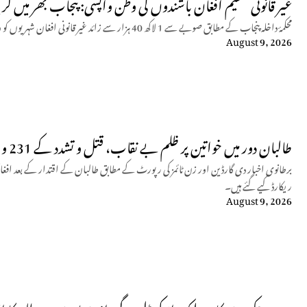
غیر قانونی مقیم افغان باشندوں کی وطن واپسی: پنجاب بھر میں ک
محکمۂ داخلہ پنجاب کے مطابق صوبے سے 1 لاکھ 40 ہزار سے زائد غیر قانونی افغان شہریوں کو وطن واپس بھیج دیا گیا ہے۔
August 9, 2026
طالبان دور میں خواتین پر ظلم بے نقاب، قتل و تشدد کے 231 واقعات رپورٹ
ریکارڈ کیے گئے ہیں۔
August 9, 2026