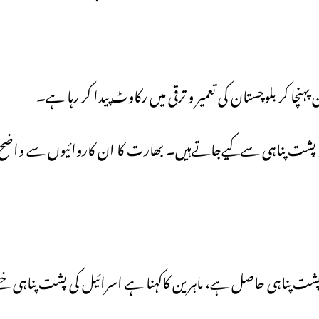
 کر بلوچستان کی تعمیر و ترقی میں رکاوٹ پیدا کر رہا ہے۔
و پشت پناہی سےکیےجاتےہیں۔ بھارت کا ان کاروائیوں سے واضح
ر پشت پناہی حاصل ہے، ماہرین کاکہنا ہے اسرائیل کی پشت پناہی خ