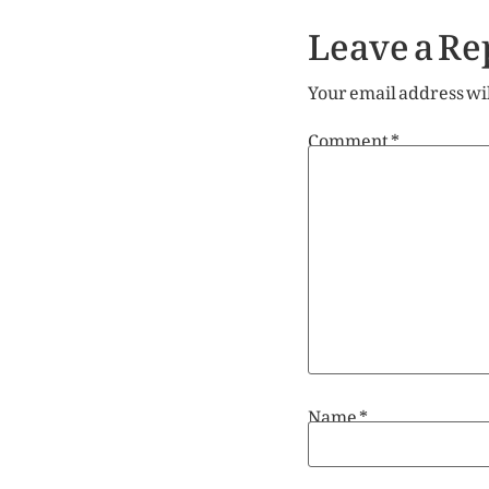
Leave a Re
Your email address wil
Comment
*
Name
*