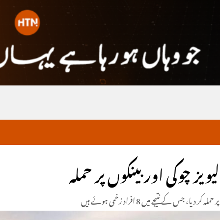
یز چوکی اور بینکوں پر حملہ
ے نتیجے میں 8 افراد زخمی ہوئے ہیں