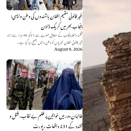
غیر قانونی مقیم افغان باشندوں کی وطن واپسی:
پنجاب بھر میں کریک ڈاؤن
محکمۂ داخلہ پنجاب کے مطابق صوبے سے 1 لاکھ 40 ہزار سے زائد
غیر قانونی افغان شہریوں کو وطن واپس بھیج دیا گیا ہے۔
August 9, 2026
طالبان دور میں خواتین پر ظلم بے نقاب، قتل و
تشدد کے 231 واقعات رپورٹ