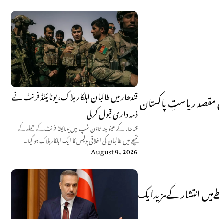
قندھار میں طالبان اہلکار ہلاک، یونائیٹڈ فرنٹ نے
 مقصد ریاستِ پاکستان
ذمہ داری قبول کرلی
قندھار کے عینو مینہ ٹاؤن شپ میں یونائیٹڈ فرنٹ کے حملے کے
نتیجے میں طالبان کی اخلاقی پولیس کا ایک اہلکار ہلاک ہو گیا۔
August 9, 2026
طےمیں انتشار کےمزیدایک