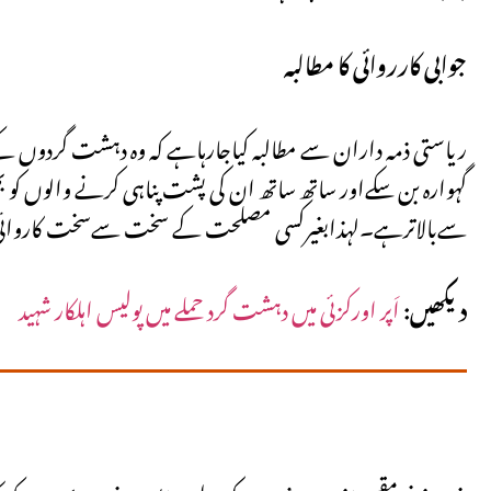
جوابی کارروائی کا مطالبہ
ریاستی ذمہ داران سے مطالبہ کیاجارہاہے کہ وہ دہشت گردوں کے خ
گہوارہ بن سکےاور ساتھ ساتھ ان کی پشت پناہی کرنے والوں کو 
سےبالاترہے۔لہذابغیرکسی مصلحت کے سخت سےسخت کاروائی 
دیکھیں:
اَپر اورکزئی میں دہشت گرد حملے میں پولیس اہلکار شہید