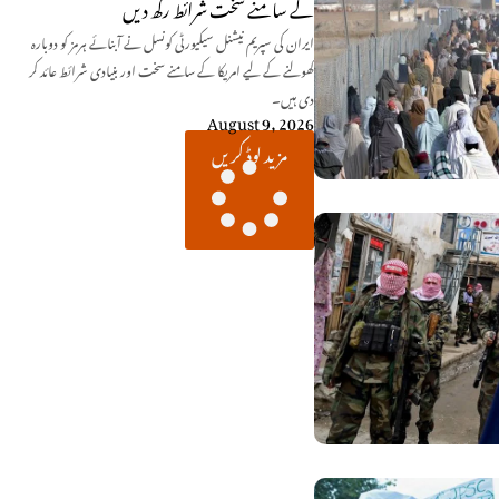
کے سامنے سخت شرائط رکھ دیں
ایران کی سپریم نیشنل سیکیورٹی کونسل نے آبنائے ہرمز کو دوبارہ
کھولنے کے لیے امریکا کے سامنے سخت اور بنیادی شرائط عائد کر
دی ہیں۔
August 9, 2026
مزید لوڈ کریں