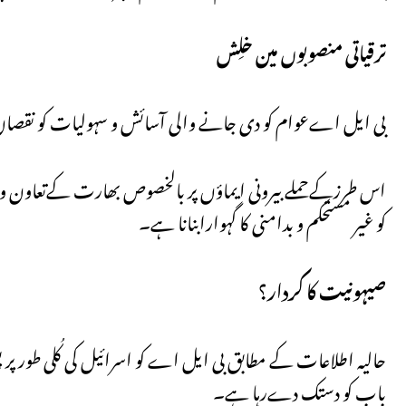
ترقیاتی منصوبوں مین خلِش
بی ایل اےعوام کو دی جانے والی آسائش و سہولیات کو نقصان پہنچا
اس طرزکےحملے بیرونی ایماؤں پر بالخصوص بھارت کےتعاون 
کو غیر مستحکم و بدامنی کا گہوارابنانا ہے۔
صیہونیت کا کردار؟
حالیہ اطلاعات کے مطابق بی ایل اے کو اسرائیل کی کُلی طور پ
باب کو دستک دےرہا ہے۔