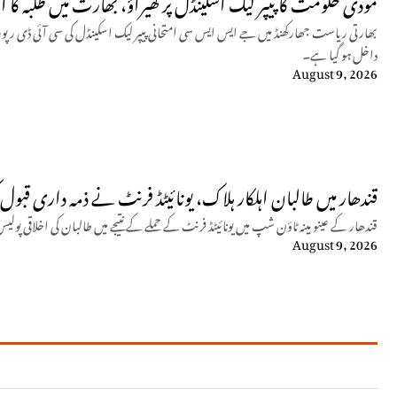
مودی حکومت کا پیپر لیک اسکینڈل پر گھیراؤ، بھارت میں طلبہ کا ا
داخل ہو گیا ہے۔
August 9, 2026
قندھار میں طالبان اہلکار ہلاک، یونائیٹڈ فرنٹ نے ذمہ داری قبول 
قندھار کے عینو مینہ ٹاؤن شپ میں یونائیٹڈ فرنٹ کے حملے کے نتیجے میں طالبان کی اخلاقی پولیس
August 9, 2026