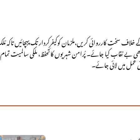
لاف سخت کارروائی کریں،ملزمان کوکیفرِکردار تک پہچائیں تاکہ مُلک
بھی بے نقاب کیا جائے۔ پُرامن شہریوں کاتحفظ، ملکی سالمیت تما
عمل میں لائی جائے۔