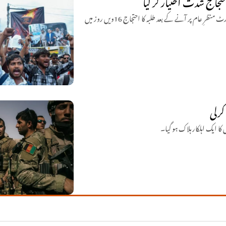
حتجاج شدت اختیار کر گیا
بھارتی ریاست جھارکھنڈ میں جے ایس ایس سی امتحانی پیپر لیک اسکینڈل کی سی آئی ڈی رپورٹ منظرِ عام پر آنے کے بعد طلبہ کا احتجاج 16ویں روز میں
کرلی
 کا ایک اہلکار ہلاک ہو گیا۔