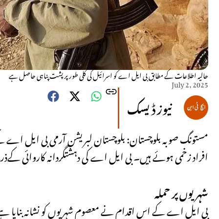
حالیہ اطلاعات کے مطابق بی ایل اے کو اسرائیل کی کُلی طور پر پشت پناہی حاصل ہے
July 2, 2025
نیوز ڈیسک
افراد زخمی ہوئے ہیں۔ بی ایل اے کی دہشتگردانہ کاروائی کےذر
شہریوں پر حملہ
بی ایل اے کے اس اقدام نے معصوم شہریوں کو نشانہ بنایا ہے