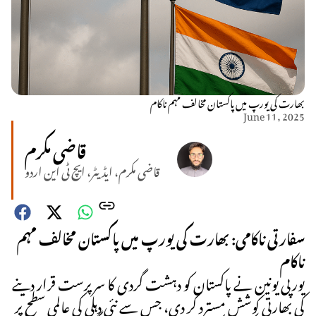
بھارت کی یورپ میں پاکستان مخالف مہم ناکام
June 11, 2025
قاضی مکرم
قاضی مکرم، ایڈیٹر، ایچ ٹی این اردو
سفارتی ناکامی: بھارت کی یورپ میں پاکستان مخالف مہم
ناکام
یورپی یونین نے پاکستان کو دہشت گردی کا سرپرست قرار دینے
کی بھارتی کوشش مسترد کر دی، جس سے نئی دہلی کی عالمی سطح پر