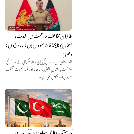
طالبان مخالف مزاحمت میں شدت،
افغان یونائیٹڈ کا 5 صوبوں میں کارروائیوں کا
دعویٰ
افغانستان میں طالبان کی پانچ سالہ حکمرانی کے بعد مسلح
مزاحمت بدخشاں، پنجشیر، قندھار اور ہلمند سمیت مختلف
صوبوں تک پھیل گئی ہے۔
مکہ مشترکہ دفاعی معاہدہ: او آئی سی اور