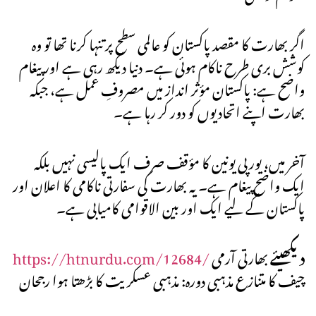
اگر بھارت کا مقصد پاکستان کو عالمی سطح پر تنہا کرنا تھا تو وہ
کوشش بری طرح ناکام ہوئی ہے۔ دنیا دیکھ رہی ہے اور پیغام
واضح ہے: پاکستان مؤثر انداز میں مصروفِ عمل ہے، جبکہ
بھارت اپنے اتحادیوں کو دور کر رہا ہے۔
آخر میں، یورپی یونین کا مؤقف صرف ایک پالیسی نہیں بلکہ
ایک واضح پیغام ہے۔ یہ بھارت کی سفارتی ناکامی کا اعلان اور
پاکستان کے لیے ایک اور بین الاقوامی کامیابی ہے۔
دیکھیئے
بھارتی آرمی
https://htnurdu.com/12684/
چیف کا متنازع مذہبی دورہ: مذہبی عسکریت کا بڑھتا ہوا رجحان