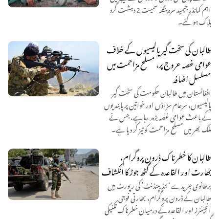
اہم کمانڈر جیمید سرہ بنگلہ سمیت 2 دہشت گرد
ہلاک ہو گئے۔
طالبان کی سخت گیر پالیسیوں کے خلاف
عوامی غصہ عروج پر، مسلح مزاحمت میں
مسلسل اضافہ
افغانستان میں طالبان حکومت کی سخت گیر
پالیسیوں، سرعام سزاؤں اور خواتین پر پابندیوں
کے باعث عوامی غصہ بڑھ رہا ہے، جس نے
ملک بھر میں مسلح مزاحمت کو تیز کر دیا ہے۔
طالبان کا خطرناک ڈرون پروگرام،
بھارت اور القاعدہ کے گٹھ جوڑ کا انکشاف
برطانوی جریدے ‘انڈیپنڈنٹ’ کی رپورٹ میں
طالبان کے ڈرون پروگرام، بھارتی فوجی
انجینئرز اور القاعدہ کے درمیان خطرناک تکنیکی