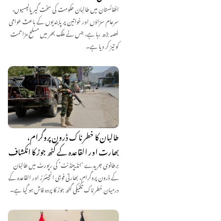
افغانستان میں طالبان حکومت کی سخت گیر پالیسیوں،
سرعام سزاؤں اور خواتین پر پابندیوں کے باعث عوامی
غصہ بڑھ رہا ہے، جس نے ملک بھر میں مسلح مزاحمت
کو تیز کر دیا ہے۔
طالبان کا خطرناک ڈرون پروگرام،
بھارت اور القاعدہ کے گٹھ جوڑ کا انکشاف
برطانوی جریدے ‘انڈیپنڈنٹ’ کی رپورٹ میں طالبان
کے ڈرون پروگرام، بھارتی فوجی انجینئرز اور القاعدہ کے
درمیان خطرناک تکنیکی گٹھ جوڑ کا پردہ فاش ہو گیا ہے۔