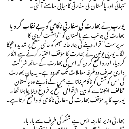
تنہائی اور پاکستان کی سفارتی کامیابی سامنے آ گئی۔
یورپ نے بھارت کی سفارتی ناکامی کو بے نقاب کر دیا
بھارت کی جانب سے پاکستان کو “دہشت گردی کا
سرپرست” قرار دینے کی جارحانہ مہم کو عالمی سطح پر شدید دھچکا
لگا۔ یورپی یونین نے بھارت کا مؤقف اختیار کرنے سے انکار
کر دیا، اور واضح کر دیا کہ اس کی بھارت کے ساتھ شراکت
داری صرف دوطرفہ معاملات تک محدود ہے۔ یہ بیان بھارت
کی اس کوشش کو ناکام بناتا ہے جس کے ذریعے وہ پاکستان
مخالف ایجنڈے کو بین الاقوامی سطح پر فروغ دینا چاہتا تھا۔
یورپ کا یہ مؤقف بھارت کی سفارتی ناکامی کو واضح کرتا ہے۔
بھارتی وزیر خارجہ ایس جے شنکر کی طرف سے بار بار
“ٹیرورسٹان” جیسے توہین آمیز الفاظ کے استعمال پر شدید