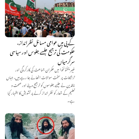
کے پی میں عوامی مسائل نظرانداز،
حکومت کی ترجیح جلسے جلوس اور سیاسی
سرگرمیاں
خیبر پختونخوا میں حکمران جماعت کی کارکردگی اور
ترجیحات پر سخت سوالات اٹھائے جا رہے ہیں، جہاں
ناقدین نے جلسے جلوسوں کو ترجیح دینے اور صحت و
تعلیم کے شعار کو نظر انداز کرنے پر تشویش کا اظہار کیا
ہے۔