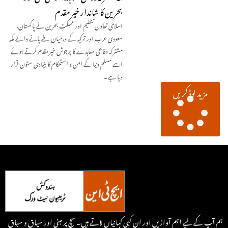
بحرین کا شاندار خیر مقدم
اسلامی تعاون تنظیم اور مملکتِ بحرین نے پاکستان،
سعودی عرب اور ترکیہ کے درمیان طے پانے والے مکہ
مشترکہ دفاعی معاہدے کا پرجوش خیرمقدم کرتے ہوئے
اسے مسلم دنیا کے امن و استحکام کا بنیادی ستون قرار
دیا ہے۔
مزید لوڈ کریں
ہم آپ کے لیے اہم آوازیں اور ان کہی کہانیاں لاتے ہیں۔ سچ پر مبنی اور سیاق و سباق