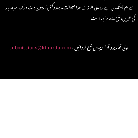
سے ہم آہنگ، یہ ہے روایتی طرزسے جدا صحافت۔ ہندوکش ٹریبون نیٹ ورک | سرحد پار
کی خبریں، منبع سے براہِ راست
: اپنی تحاریر و آراء یہاں جمع کروائیں
submissions@htnurdu.com