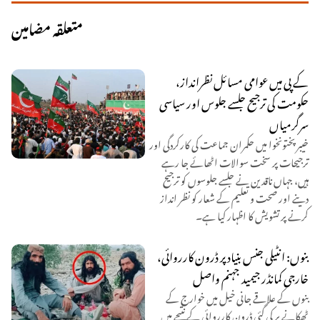
متعلقہ مضامین
کے پی میں عوامی مسائل نظرانداز،
حکومت کی ترجیح جلسے جلوس اور سیاسی
سرگرمیاں
خیبر پختونخوا میں حکمران جماعت کی کارکردگی اور
ترجیحات پر سخت سوالات اٹھائے جا رہے
ہیں، جہاں ناقدین نے جلسے جلوسوں کو ترجیح
دینے اور صحت و تعلیم کے شعار کو نظر انداز
کرنے پر تشویش کا اظہار کیا ہے۔
بنوں: انٹیلی جنس بنیاد پر ڈرون کارروائی،
خارجی کمانڈر جیمید جہنم واصل
بنوں کے علاقے جانی خیل میں خوارج کے
ٹھکانے پر کی گئی ڈرون کارروائی کے نتیجے میں