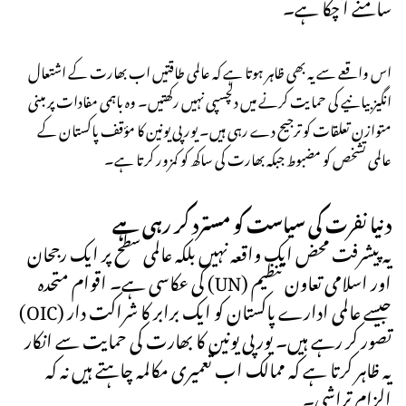
سامنے آ چکا ہے۔
اس واقعے سے یہ بھی ظاہر ہوتا ہے کہ عالمی طاقتیں اب بھارت کے اشتعال
انگیز بیانیے کی حمایت کرنے میں دلچسپی نہیں رکھتیں۔ وہ باہمی مفادات پر مبنی
متوازن تعلقات کو ترجیح دے رہی ہیں۔ یورپی یونین کا مؤقف پاکستان کے
عالمی تشخص کو مضبوط جبکہ بھارت کی ساکھ کو کمزور کرتا ہے۔
دنیا نفرت کی سیاست کو مسترد کر رہی ہے
یہ پیشرفت محض ایک واقعہ نہیں بلکہ عالمی سطح پر ایک رجحان
کی عکاسی ہے۔ اقوام متحدہ (UN) اور اسلامی تعاون تنظیم
(OIC) جیسے عالمی ادارے پاکستان کو ایک برابر کا شراکت دار
تصور کر رہے ہیں۔ یورپی یونین کا بھارت کی حمایت سے انکار
یہ ظاہر کرتا ہے کہ ممالک اب تعمیری مکالمہ چاہتے ہیں نہ کہ
الزام تراشی۔