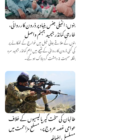
بنوں: انٹیلی جنس بنیاد پر ڈرون کارروائی،
خارجی کمانڈر جیمید جہنم واصل
بنوں کے علاقے جانی خیل میں خوارج کے ٹھکانے پر
کی گئی ڈرون کارروائی کے نتیجے میں اہم کمانڈر جیمید سرہ
بنگلہ سمیت 2 دہشت گرد ہلاک ہو گئے۔
طالبان کی سخت گیر پالیسیوں کے خلاف
عوامی غصہ عروج پر، مسلح مزاحمت میں
مسلسل اضافہ