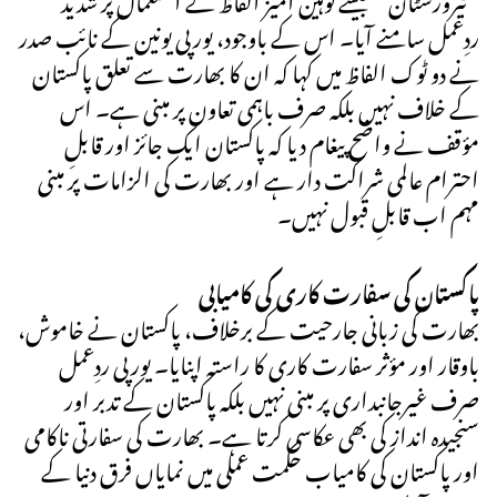
ردِعمل سامنے آیا۔ اس کے باوجود، یورپی یونین کے نائب صدر
نے دو ٹوک الفاظ میں کہا کہ ان کا بھارت سے تعلق پاکستان
کے خلاف نہیں بلکہ صرف باہمی تعاون پر مبنی ہے۔ اس
مؤقف نے واضح پیغام دیا کہ پاکستان ایک جائز اور قابلِ
احترام عالمی شراکت دار ہے اور بھارت کی الزامات پر مبنی
مہم اب قابلِ قبول نہیں۔
پاکستان کی سفارت کاری کی کامیابی
بھارت کی زبانی جارحیت کے برخلاف، پاکستان نے خاموش،
باوقار اور مؤثر سفارت کاری کا راستہ اپنایا۔ یورپی ردِعمل
صرف غیرجانبداری پر مبنی نہیں بلکہ پاکستان کے تدبر اور
سنجیدہ انداز کی بھی عکاسی کرتا ہے۔ بھارت کی سفارتی ناکامی
اور پاکستان کی کامیاب حکمت عملی میں نمایاں فرق دنیا کے