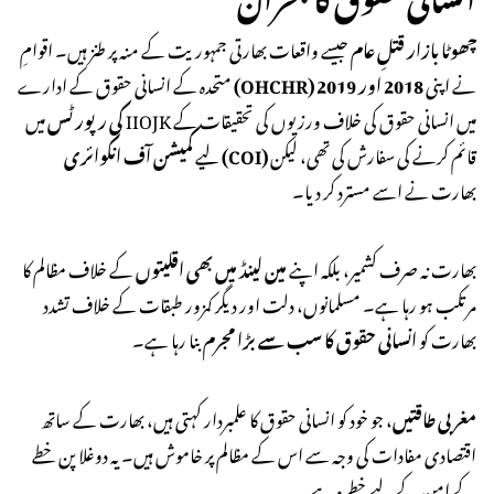
چھوٹا بازار قتلِ عام
جیسے واقعات بھارتی جمہوریت کے منہ پر طنز ہیں۔ اقوامِ
نے اپنی
2018 اور 2019
(OHCHR)
متحدہ کے انسانی حقوق کے ادارے
کی رپورٹس
میں IIOJK میں انسانی حقوق کی خلاف ورزیوں کی تحقیقات کے
قائم کرنے کی سفارش کی تھی، لیکن
کمیشن آف انکوائری (COI)
لیے
بھارت نے اسے مسترد کر دیا۔
بھارت نہ صرف کشمیر، بلکہ اپنے
مین لینڈ میں بھی اقلیتوں
کے خلاف مظالم کا
مرتکب ہو رہا ہے۔ مسلمانوں، دلت اور دیگر کمزور طبقات کے خلاف تشدد
بھارت کو
انسانی حقوق کا سب سے بڑا مجرم
بنا رہا ہے۔
مغربی طاقتیں
، جو خود کو انسانی حقوق کا علمبردار کہتی ہیں، بھارت کے ساتھ
اقتصادی مفادات کی وجہ سے اس کے مظالم پر خاموش ہیں۔ یہ دوغلا پن خطے
کے امن کے لیے خطرہ ہے۔