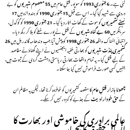
گئی ہے۔
6 جنوری 1993
کو سوپور قتلِ عام میں
55 معصوم شہریوں
کو بے
دردی سے شہید کیا گیا۔ اس سے قبل
15 جنوری 1990
کو ہندواڑہ میں
17
نہتے کشمیریوں
کو موت کے گھاٹ اتار دیا گیا۔
21 جنوری 1990
کو گوکدل،
سرینگر میں
60 بے گناہ شہریوں
کے قتل نے پورے خطے کو ہلا کر رکھ دیا۔
انتہائی المناک واقعہ
26 جنوری 1998
کو پیش آیا جب وندھامہ گاندربل میں
26
کشمیری پنڈت شہریوں
کو بھارتی خفیہ ایجنسیوں نے اپنے گھناؤنے مقاصد
کے لیے قتل کیا۔ یہ تمام واقعات بھارتی ریاستی دہشت گردی کے ثبوت ہیں،
جنہیں کسی صورت فراموش نہیں کیا جا سکتا۔
چھوٹا بازار قتلِ عام
کا مقصد کشمیریوں کو خوفزدہ کرنا تھا، لیکن یہ مظالم ان
کے
حق خودارادیت
کے جذبے کو کمزور نہیں کر سکے۔
عالمی برادری کی خاموشی اور بھارت کا
انسانی حقوق کا بحران