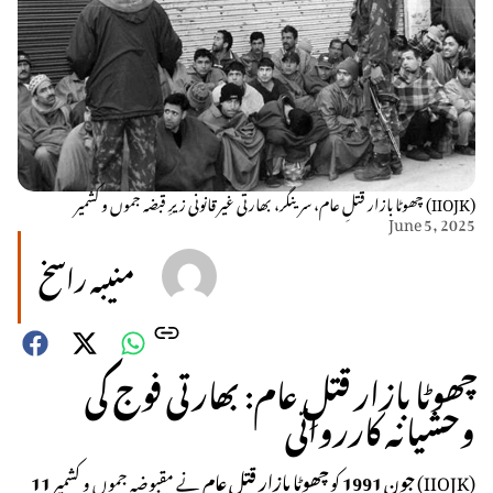
چھوٹا بازار قتلِ عام، سرینگر، بھارتی غیر قانونی زیرِ قبضہ جموں و کشمیر (IIOJK)
June 5, 2025
منیبہ راسخ
چھوٹا بازار قتلِ عام: بھارتی فوج کی
وحشیانہ کارروائی
11 جون 1991
کو
چھوٹا بازار قتلِ عام
نے مقبوضہ جموں و کشمیر (IIOJK)