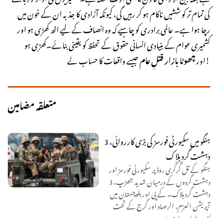
کی تمام تر کوششیں ناکام ہو کر رہیں گی، کیونکہ آزادی کا جذبہ ان کے خون میں
رچا ہوا ہے۔ عالمی برادری کو چاہیے کہ وہ انصاف کے لیے اٹھ کھڑی ہو اور
کشمیری عوام کے بنیادی انسانی حقوق کے تحفظ کو یقینی بنائے۔کھڑی ہو
جیسے واقعات کا حساب لے!
اور
چھوٹا بازار قتلِ عام
متعلقہ مضامین
ہنگو میں سکیورٹی فورسز کی بڑی کارروائی، 3
دہشت گرد ہلاک
ہنگو کے تل گُرگُری روڈ پر سکیورٹی فورسز اور
دہشت گردوں کے درمیان شدید جھڑپ، 3
دہشت گرد ہلاک۔ کے پی اور بلوچستان میں
آپریشن العزم، الرصاد اور گرج کے تحت
کارروائیاں جاری ہیں۔