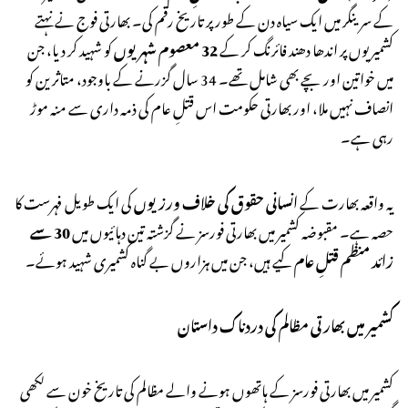
کے سرینگر میں ایک سیاہ دن کے طور پر تاریخ رقم کی۔ بھارتی فوج نے نہتے
کشمیریوں پر اندھا دھند فائرنگ کر کے
32 معصوم شہریوں
کو شہید کر دیا، جن
میں خواتین اور بچے بھی شامل تھے۔ 34 سال گزرنے کے باوجود، متاثرین کو
انصاف نہیں ملا، اور بھارتی حکومت اس قتلِ عام کی ذمہ داری سے منہ موڑ
رہی ہے۔
یہ واقعہ بھارت کے
انسانی حقوق کی خلاف ورزیوں
کی ایک طویل فہرست کا
حصہ ہے۔ مقبوضہ کشمیر میں بھارتی فورسز نے گزشتہ تین دہائیوں میں
30 سے
زائد منظم قتلِ عام
کیے ہیں، جن میں ہزاروں بے گناہ کشمیری شہید ہوئے۔
کشمیر میں بھارتی مظالم کی دردناک داستان
کشمیر میں بھارتی فورسز کے ہاتھوں ہونے والے مظالم کی تاریخ خون سے لکھی