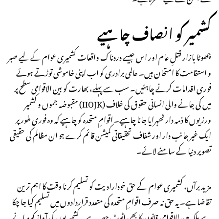
کشمیر کو انصاف چاہیے
چھوٹا بازار قتلِ عام اور اس جیسے دردناک واقعات کشمیری عوام کے لیے صبر
و استقامت کا امتحان ہیں۔ عالمی برادری کو اب اپنی خاموشی توڑتے ہوئے
فوری اقدامات کرنے چاہئیں۔ سب سے پہلے، بھارت کو بین الاقوامی سطح پر
مقبوضہ جموں و کشمیر (IIOJK) میں کی جانے والی انسانی حقوق کی خلاف
ورزیوں کا ذمہ دار ٹھہرایا جانا چاہیے۔ اقوامِ متحدہ کو چاہیے کہ وہ فوری طور پر
ایک غیر جانب دار اور شفاف تحقیقاتی کمیشن قائم کرے جو ان مظالم کی حقیقی
تصویر دنیا کے سامنے لائے۔
مزید برآں، کشمیری عوام کے حق خودارادیت کو تسلیم کرنا وقت کا اہم ترین
تقاضا ہے۔ یہ حق نہ صرف اقوامِ متحدہ کی متعدد قراردادوں میں تسلیم کیا جا چکا
ہے بلکہ بین الاقوامی قانون کا بھی اٹوٹ حصہ ہے۔ کشمیریوں کی آواز کو دبانے