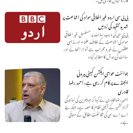
بی بی سی اردو غیر اخلاقی مواد کی اشاعت پر
شدید تنقید کی زد میں
بی بی سی کی ویب سائٹ پر مسلسل غیر اخلاقی
مواد کی اشاعت کے خلاف علماء اور مذہبی
حلقوں نے منبر و محراب سے آواز اٹھانے اور
سائٹ کی بندش کا مطالبہ کیا ہ
جوائنٹ عوامی ایکشن کمیٹی بیرونی
ایجنڈے پر کام کر رہی ہے، احمد رضا
قادری
احمد رضا قادری نے کہا کہ مہاجرین کی نمائندگی
آزاد کشمیر کے آئینی نظام کا حصہ ہے، جبکہ جے
اے اے سی کی مخالفت حقائق کے منافی
ہے۔