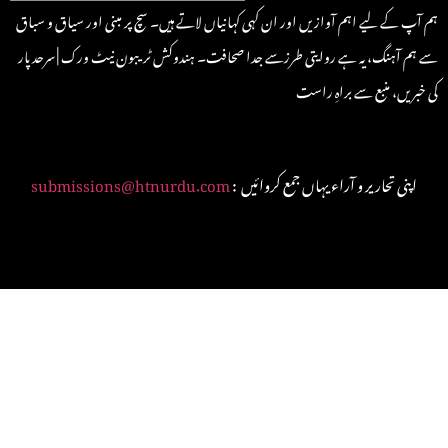
ہم آپ کے لیے اہم آوازیں اور ان کہی کہانیاں لاتے ہیں۔ سچ پر مبنی اور سیاق و سباق
سے ہم آہنگ، یہ ہے روایتی طرزسے جدا صحافت۔ ہندوکش ٹریبون نیٹ ورک | سرحد پار
کی خبریں، منبع سے براہِ راست
: اپنی تحاریر و آراء یہاں جمع کروائیں
submissions@htnurdu.com