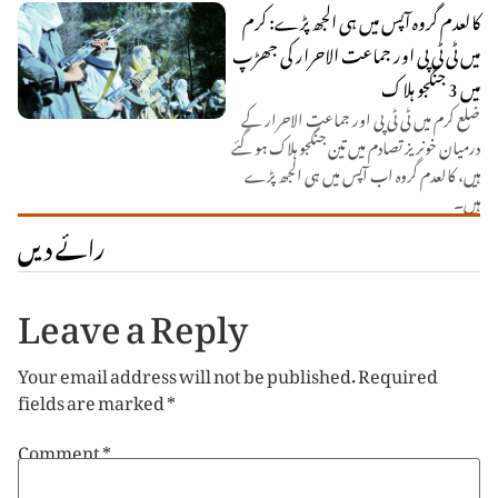
کالعدم گروہ آپس میں ہی الجھ پڑے: کرم
میں ٹی ٹی پی اور جماعت الاحرار کی جھڑپ
میں 3 جنگجو ہلاک
ضلع کرم میں ٹی ٹی پی اور جماعت الاحرار کے
درمیان خونریز تصادم میں تین جنگجو ہلاک ہو گئے
ہیں، کالعدم گروہ اب آپس میں ہی الجھ پڑے
ہیں۔
رائے دیں
Leave a Reply
Your email address will not be published.
Required
fields are marked
*
Comment
*