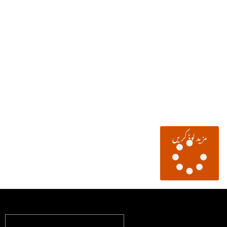
مزید لوڈ کریں