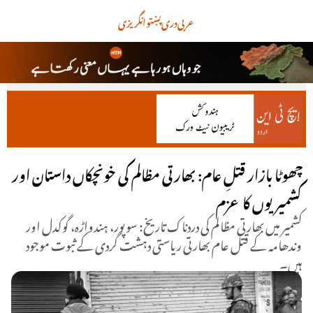
عربی
دری
پښتو
انگریزی
چھوٹا بازار قتلِ عام: بھارتی مظالم کی خونچکاں داستان اور
کشمیریوں کا عزم
کشمیر میں بھارتی مظالم کی دردناک تاریخ: سوپور، ہندواڑہ، گوکدل اور
وندھامہ کے قتل عام بھارتی ریاستی دہشت گردی کے ثبوت موجود
ہیں۔