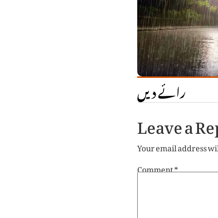
رائے دیں
Leave a Re
Your email address wil
Comment
*