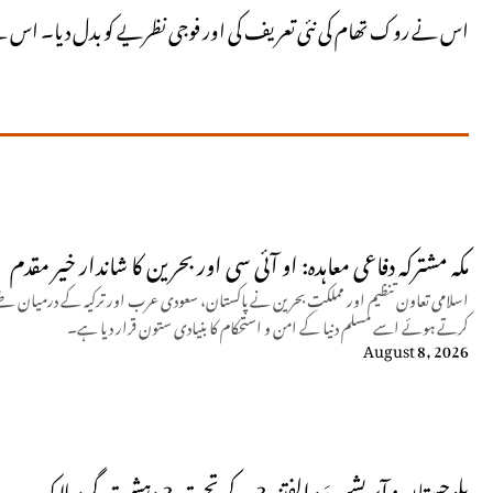
اس نے روک تھام کی نئی تعریف کی اور فوجی نظریے کو بدل دیا۔ اس نے ثا
مکہ مشترکہ دفاعی معاہدہ: او آئی سی اور بحرین کا شاندار خیر مقدم
اسلامی تعاون تنظیم اور مملکتِ بحرین نے پاکستان، سعودی عرب اور ترکیہ کے درمیان طے 
کرتے ہوئے اسے مسلم دنیا کے امن و استحکام کا بنیادی ستون قرار دیا ہے۔
August 8, 2026
بلوچستان: آپریشن رَد الفتنہ 3 کے تحت 3 دہشت گرد ہلاک