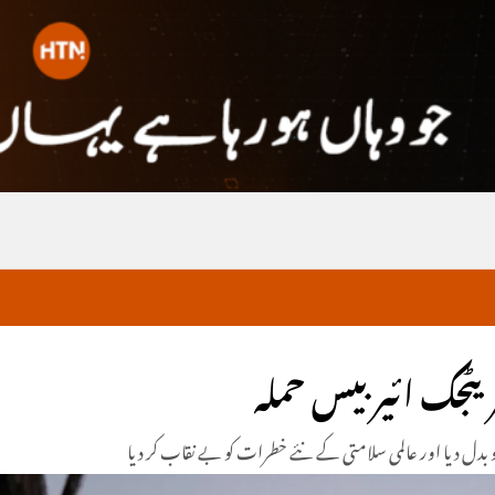
ریٹجک ائیربیس حملہ
و بدل دیا اور عالمی سلامتی کے نئے خطرات کو بے نقاب کر دیا