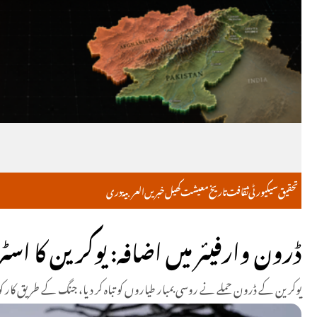
تحقیق
سیکیورٹی
ثقافت
تاریخ
معیشت
کھیل
خبریں
العربية
دری
ڈرون وارفیئر میں اضافہ: یوکرین کا اسٹ
یوکرین کے ڈرون حملے نے روسی بمبار طیاروں کو تباہ کر دیا، جنگ کے طریق کار ک