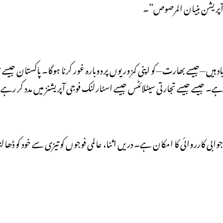
ا “آپریشن بنیان المرصوص”۔
یں—جیسے بھارت—کو اپنی کمزوریوں پر دوبارہ غور کرنا ہوگا۔ پاکستان جیسے م
ں ہے۔ جیسے جیسے تجارتی سیٹلائٹس جیسے اسٹارلنک فوجی آپریشنز میں مدد کر رہے 
 جوابی کارروائی کا امکان ہے۔ دریں اثنا، عالمی فوجوں کو تیزی سے خود کو ڈھالن