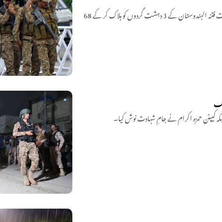
سیکیورٹی فورسز نے بلوچستان کے علاقے کمبیلہ اور عاصم آباد میں آپریشن رَد الفتنہ 3 کے تحت فتنہ الہندوستان کے 3 دہشت گردوں کو ہلاک کر کے 68