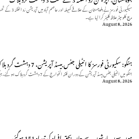
مربع کلو میٹر علاقہ کلیئر کرا لیا ہے۔
August 8, 2026
ہنگو: سکیورٹی فورسز کا انٹیلی جنس بیسڈ آپریشن، 7 دہشت گرد ہلاک
ہنگو میں انٹیلی جنس بیسڈ آپریشن کے دوران فتنہ الخوارج کے 7 دہشت گرد ہلاک ہو گئے، جبکہ کیپٹن حمزہ اکرام نے جامِ شہادت نوش کیا۔
August 8, 2026
مون سون بارشوں سے جاں بحق افراد کی تعداد 151 ہوگئی