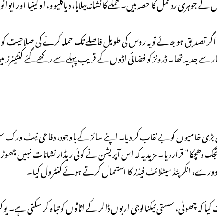
 ناکارہ ہو گئے ہیں۔ اگر تصدیق ہو جائے تو یہ روس کی طویل فاصلے تک حملہ کرنے کی صلاحی
ر سے جدید تھا۔ ڈرونز کو فضائی اڈوں کے قریب پہلے سے رکھے گئے کنٹینرز میں چھ
کی بڑی خامیوں کو بے نقاب کر دیا۔ اپنے سائز کے باوجود، دفاعی نیٹ ور
ٹجک دھچکا” قرار دیا۔ مزید یہ کہ اس آپریشن نے کوئی ریڈار نشانات نہیں چھو
دور سے، انکرپٹڈ سیٹلائٹ فیڈز کا استعمال کرتے ہوئے کنٹرول کیا۔
ہ چھوٹی، سستی ٹیکنالوجی اربوں ڈالر کے اثاثوں کو تباہ کر سکتی ہے۔ یوکرین