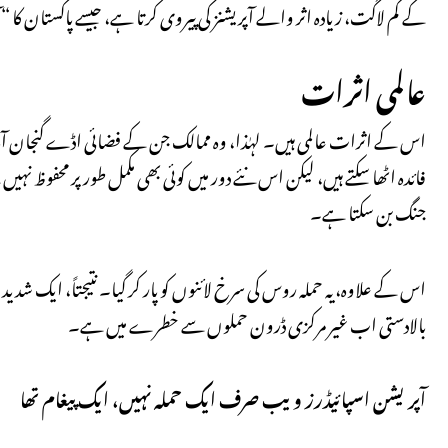
کے کم لاگت، زیادہ اثر والے آپریشنز کی پیروی کرتا ہے، جیسے پاکستان ک
عالمی اثرات
اس کے اثرات عالمی ہیں۔ لہٰذا، وہ ممالک جن کے فضائی اڈے گنجان آباد ہ
فائدہ اٹھا سکتے ہیں، لیکن اس نئے دور میں کوئی بھی مکمل طور پر محفوظ نہی
جنگ بن سکتا ہے۔
اس کے علاوہ، یہ حملہ روس کی سرخ لائنوں کو پار کر گیا۔ نتیجتاً، ایک شدید
بالادستی اب غیر مرکزی ڈرون حملوں سے خطرے میں ہے۔
آپریشن اسپائیڈرز ویب صرف ایک حملہ نہیں، ایک پیغام تھا