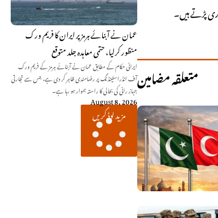
اری پڑتے ہیں۔
عمان نے آبنائے ہرمز پر ایران کا فریم ورک
منظور کرلیا، حتمی معاہدہ جلد متوقع
ایرانی حکام کے مطابق عمان نے آبنائے ہرمز کے فریم ورک
متعلقہ مضامین
آف انڈراسٹینڈنگ پر رضامندی ظاہر کر دی ہے، جس سے تجارتی
جہاز رانی کی بحالی کا راستہ ہموار ہو رہا ہے۔
August 8, 2026
مزید لوڈ کریں