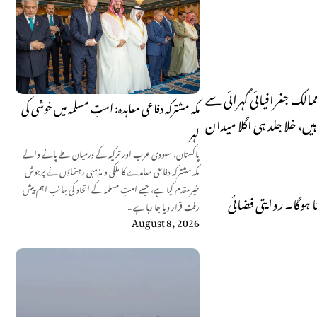
مالک جغرافیائی گہرائی سے
مکہ مشترکہ دفاعی معاہدہ: امتِ مسلمہ میں خوشی کی
ہیں، خلا جلد ہی اگلا میدان
لہر
پاکستان، سعودی عرب اور ترکیہ کے درمیان طے پانے والے
مکہ مشترکہ دفاعی معاہدے کا ملکی و مذہبی رہنماؤں نے پرجوش
خیرمقدم کیا ہے، جسے امتِ مسلمہ کے اتحاد کی جانب اہم پیش
ا ہوگا۔ روایتی فضائی
رفت قرار دیا جا رہا ہے۔
August 8, 2026