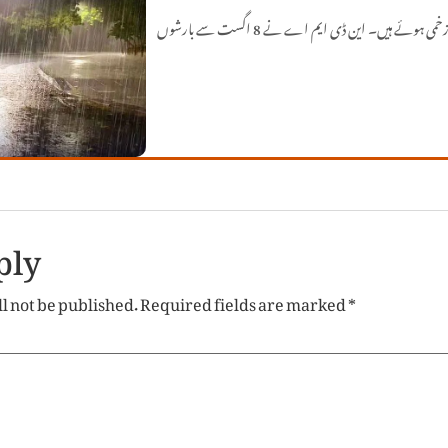
ملک بھر میں جاری مون سون بارشوں سے ہلاکتوں کی تعداد 151 تک پہنچ گئی جبکہ 448 افراد زخمی ہوئے ہیں۔ این ڈی ایم اے نے 8 اگست سے بارشوں
ply
l not be published.
Required fields are marked
*