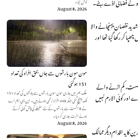
نوش کیا۔
August 8, 2026
ت کو شدید نقصان پہنچانے والا
پا کر رکھا گیا تھا اور
مون سون بارشوں سے جاں بحق افراد کی تعداد
151 ہوگئی
ک سست، کم اڑنے والے
ملک بھر میں جاری مون سون بارشوں سے ہلاکتوں کی تعداد 151
ڑے اور کوئی الارم نہیں
تک پہنچ گئی جبکہ 448 افراد زخمی ہوئے ہیں۔ این ڈی ایم اے
نے 8 اگست سے بارشوں کے نئے سلسلے کی پیش گوئی کرتے
ہوئے الرٹ جاری کر دیا۔
August 8, 2026
 کا یہ اقدام دیگر ممالک