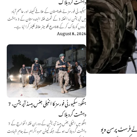
دہشت گرد ہلاک
سیکیورٹی فورسز نے بلوچستان کے علاقے کمبیلہ اور عاصم آباد
میں آپریشن رَد الفتنہ 3 کے تحت فتنہ الہندوستان کے 3 دہشت
گردوں کو ہلاک کر کے 68 مربع کلو میٹر علاقہ کلیئر کرا لیا ہے۔
August 8, 2026
ہنگو: سکیورٹی فورسز کا انٹیلی جنس بیسڈ آپریشن، 7
دہشت گرد ہلاک
ہنگو میں انٹیلی جنس بیسڈ آپریشن کے دوران فتنہ الخوارج کے 7
ک بمبار طیاروں کو نشانہ بنایا۔ یہ
دہشت گرد ہلاک ہو گئے، جبکہ کیپٹن حمزہ اکرام نے جامِ شہادت