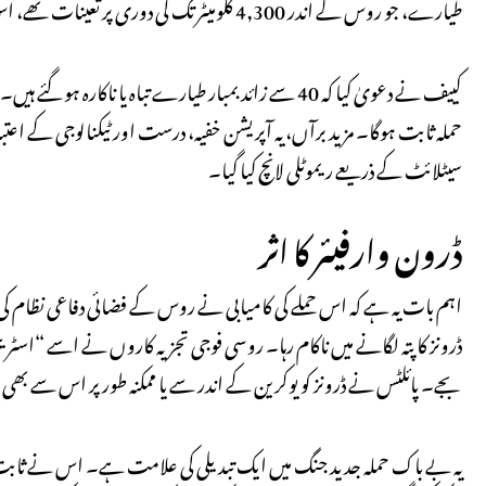
طیارے، جو روس کے اندر 4,300 کلومیٹر تک کی دوری پر تعینات تھے، اس کے جوہری ردعمل کا حصہ ہیں۔ حملے کا نشانہ بیلایا، دیاگلیوو، اولینیا اور ایوانوو کے فضائی اڈے بنے۔
کییف نے دعویٰ کیا کہ 40 سے زائد بمبار طیارے تباہ یا
حملہ ثابت ہوگا۔ مزید برآں، یہ آپریشن خفیہ، درست اور ٹیکنالوجی کے اعتبا
سیٹلائٹ کے ذریعے ریموٹلی لانچ کیا گیا۔
ڈرون وارفیئر کا اثر
اہم بات یہ ہے کہ اس حملے کی کامیابی نے روس کے فضائی دفاعی نظام 
ڈرونز کا پتہ لگانے میں ناکام رہا۔ روسی فوجی تجزیہ کاروں نے اسے “اسٹری
بجے۔ پائلٹس نے ڈرونز کو یوکرین کے اندر سے یا ممکنہ طور پر اس سے بھی 
یہ بے باک حملہ جدید جنگ میں ایک تبدیلی کی علامت ہے۔ اس نے ثابت کیا ک