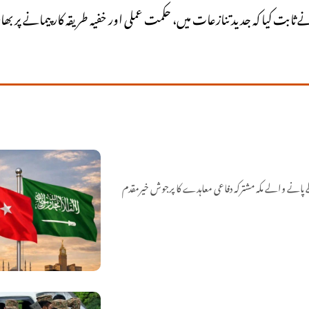
بت کیا کہ جدید تنازعات میں، حکمت عملی اور خفیہ طریقہ کار پیمانے پر بھ
پانے والے مکہ مشترکہ دفاعی معاہدے کا پرجوش خیرمقدم