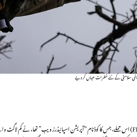
 عالمی سلامتی کے نئے خطرات عیاں کر دیے
اس حملے، جس کا کوڈ نام “آپریشن اسپائیڈرز ویب” تھا، نے کم لاگت والے فرسٹ پرسن ویو (FPV) ڈرون وارفیئر سے اعلیٰ قدرتی اسٹریٹج