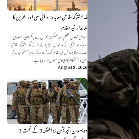
مکہ مشترکہ دفاعی معاہدہ: او آئی سی اور بحرین کا
شاندار خیر مقدم
اسلامی تعاون تنظیم اور مملکتِ بحرین نے پاکستان، سعودی
عرب اور ترکیہ کے درمیان طے پانے والے مکہ مشترکہ دفاعی
معاہدے کا پرجوش خیرمقدم کرتے ہوئے اسے مسلم دنیا کے
امن و استحکام کا بنیادی ستون قرار دیا ہے۔
August 8, 2026
بلوچستان: آپریشن رَد الفتنہ 3 کے تحت 3