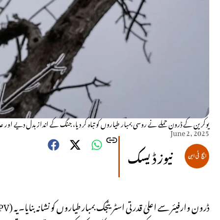
یوکرین کے ڈرون حملے نے روسی بمبار طیاروں کو تباہ کر دیا، جنگ کے انداز بدل دیے اور
June 2, 2025
نیوز ڈیسک