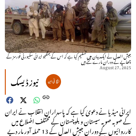
جیش العدل نے ایک بیان میں تسلیم کیا ہے کہ اس کے جنگجو ایرانی سکیورٹی فورسز کے
چھاپے کے دوران مارے گئے ہیں
August 27, 2025
نیوز ڈیسک
ایرانی میڈیا نے دعویٰ کیا ہے کہ پاسدارانِ انقلاب نے ایران
کے صوبہ صوبہ سیستان و بلوچستان کے مختلف اضلاع میں
کارروائیوں کے دوران جیش العدل کے 13 حملہ آور مار دیے