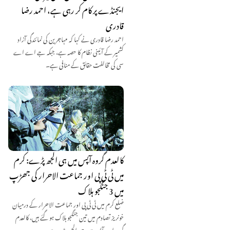
ایجنڈے پر کام کر رہی ہے، احمد رضا
قادری
احمد رضا قادری نے کہا کہ مہاجرین کی نمائندگی آزاد
کشمیر کے آئینی نظام کا حصہ ہے، جبکہ جے اے اے
سی کی مخالفت حقائق کے منافی ہے۔
کالعدم گروہ آپس میں ہی الجھ پڑے: کرم
میں ٹی ٹی پی اور جماعت الاحرار کی جھڑپ
میں 3 جنگجو ہلاک
ضلع کرم میں ٹی ٹی پی اور جماعت الاحرار کے درمیان
خونریز تصادم میں تین جنگجو ہلاک ہو گئے ہیں، کالعدم
گروہ اب آپس میں ہی الجھ پڑے ہیں۔