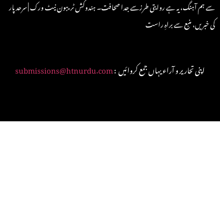
سے ہم آہنگ، یہ ہے روایتی طرزسے جدا صحافت۔ ہندوکش ٹریبون نیٹ ورک | سرحد پار
کی خبریں، منبع سے براہِ راست
: اپنی تحاریر و آراء یہاں جمع کروائیں
submissions@htnurdu.com