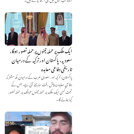
ایک ملک پر حملہ تینوں پر حملہ تصور ہوگا،
سعودیہ، پاکستان اور ترکیہ کے درمیان
تاریخی دفاعی معاہدہ
پاکستان، ترکیہ اور سعودی عرب کے درمیان مکہ مشترکہ
دفاعی معاہدہ پر پیش رفت سامنے آئی ہے، جس کے
تحت کسی ایک ملک پر حملہ تینوں ممالک پر حملہ تصور
کیا جائے گا۔