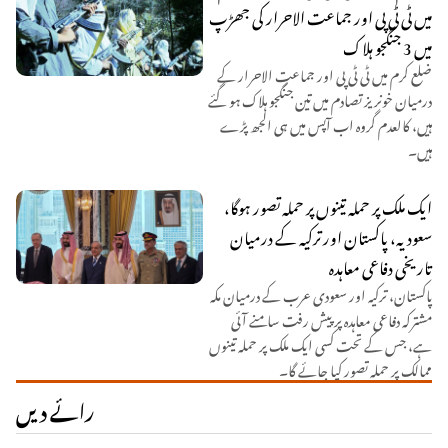
میں ٹی ٹی پی اور جماعت الاحرار کی جھڑپ
میں 3 جنگجو ہلاک
ضلع کرم میں ٹی ٹی پی اور جماعت الاحرار کے
درمیان خونریز تصادم میں تین جنگجو ہلاک ہو گئے
ہیں، کالعدم گروہ اب آپس میں ہی الجھ پڑے
ہیں۔
ایک ملک پر حملہ تینوں پر حملہ تصور ہوگا،
سعودیہ، پاکستان اور ترکیہ کے درمیان
تاریخی دفاعی معاہدہ
پاکستان، ترکیہ اور سعودی عرب کے درمیان مکہ
مشترکہ دفاعی معاہدہ پر پیش رفت سامنے آئی
ہے، جس کے تحت کسی ایک ملک پر حملہ تینوں
ممالک پر حملہ تصور کیا جائے گا۔
رائے دیں