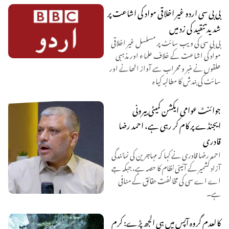
بی بی سی اردو غیر اخلاقی مواد کی اشاعت پر
شدید تنقید کی زد میں
بی بی سی کی ویب سائٹ پر مسلسل غیر اخلاقی
مواد کی اشاعت کے خلاف علماء اور مذہبی
حلقوں نے منبر و محراب سے آواز اٹھانے اور
سائٹ کی بندش کا مطالبہ کیا ہ
جوائنٹ عوامی ایکشن کمیٹی بیرونی
ایجنڈے پر کام کر رہی ہے، احمد رضا
قادری
احمد رضا قادری نے کہا کہ مہاجرین کی نمائندگی
آزاد کشمیر کے آئینی نظام کا حصہ ہے، جبکہ جے
اے اے سی کی مخالفت حقائق کے منافی
ہے۔
کالعدم گروہ آپس میں ہی الجھ پڑے: کرم