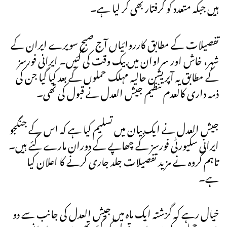
ہیں جبکہ متعدد کو گرفتار بھی کر لیا ہے۔
تفصیلات کے مطابق کارروائیاں آج صبح سویرے ایران کے
شہر، خاش اور سراوان میں بیک وقت کی گئیں۔ ایرانی فورسز
کے مطابق یہ آپریشن حالیہ مہلک حملوں کے بعد کیا گیا جن کی
ذمہ داری کالعدم تنظیم جیش العدل نے قبول کی تھی۔
جیش العدل نے ایک بیان میں تسلیم کیا ہے کہ اس کے جنگجو
ایرانی سکیورٹی فورسز کے چھاپے کے دوران مارے گئے ہیں۔
تاہم گروہ نے مزید تفصیلات جلد جاری کرنے کا اعلان کیا
ہے۔
خیال رہے کہ گزشتہ ایک ماہ میں جیش العدل کی جانب سے دو