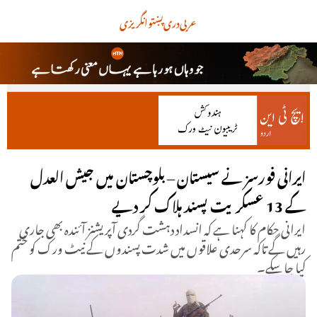
عربی
دری
پښتو
انگریزی
ایرانی فورسز نے سیستان – بلوچستان میں جیش العدل
کے 13 عسکریت پسند ہلاک کر دیے
ایرانی حکام کا کہنا ہے کہ انسداد دہشت گردی آپریشنز آئندہ بھی جاری
رہیں گے تاکہ سرحدی علاقوں میں شدت پسندوں کے نیٹ ورک کو ختم
کیا جا سکے۔