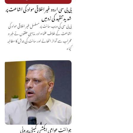
بی بی سی اردو غیر اخلاقی مواد کی اشاعت پر
شدید تنقید کی زد میں
بی بی سی کی ویب سائٹ پر مسلسل غیر اخلاقی مواد کی
اشاعت کے خلاف علماء اور مذہبی حلقوں نے منبر و
محراب سے آواز اٹھانے اور سائٹ کی بندش کا مطالبہ
کیا ہ
جوائنٹ عوامی ایکشن کمیٹی بیرونی