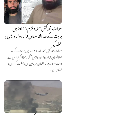
سوات خودکش حملہ: ملزم 2023 میں
بریت کے بعد افغانستان فرار ہوا، واپسی پر
حملہ کیا
سوات خودکش حملہ آور 2023 میں بریت کے بعد
افغانستان فرار ہوا اور واپس آ کر دھماکا کیا، جس سے
ثابت ہوتا ہے کہ افغان سرزمین ہی دہشت گردوں کا
ٹھکانہ ہے۔