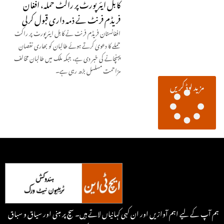
کابل ایئرپورٹ پر راکٹ حملہ، افغان
فریڈم فرنٹ نے ذمہ داری قبول کرلی
افغانستان فریڈم فرنٹ نے کابل ایئرپورٹ پر راکٹ
حملے کا دعویٰ کرتے ہوئے طالبان کو بھاری نقصان
پہنچانے کی خبر دی ہے، جبکہ ملک میں طالبان مخالف
مزاحمت مسلسل بڑھ رہی ہے۔
مزید لوڈ کریں
ہم آپ کے لیے اہم آوازیں اور ان کہی کہانیاں لاتے ہیں۔ سچ پر مبنی اور سیاق و سباق