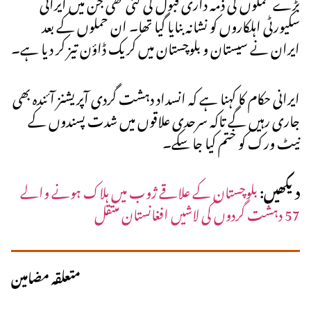
بڑے حملوں کی ذمہ داری قبول کی گئی تھی جن میں ایرانی
سکیورٹی اہلکاروں کو نشانہ بنایا گیا تھا۔ ان حملوں کے بعد
ایران نے سیستان و بلوچستان میں کریک ڈاؤن تیز کر دیا ہے۔
ایرانی حکام کا کہنا ہے کہ انسداد دہشت گردی آپریشنز آئندہ بھی
جاری رہیں گے تاکہ سرحدی علاقوں میں شدت پسندوں کے
نیٹ ورک کو ختم کیا جا سکے۔
دیکھیں:
بلوچستان کے علاقے ژوب میں ہلاک ہونے والے
57 دہشت گردوں کی لاشیں افغانستان منتقل
متعلقہ مضامین