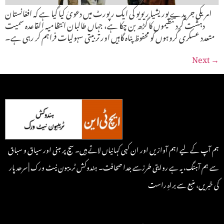
امریکی جریدے یوریشیا ریویو کی ایک رپورٹ میں دعویٰ کیا گیا ہے کہ افغانستان
دہشت گرد تنظیموں کا گڑھ بن چکا ہے، جہاں طالبان انتظامیہ القاعدہ سمیت
متعدد عسکری گروہوں کو محفوظ پناہ گاہیں اور تربیتی سہولیات فراہم کر رہی ہے۔
Next
→
ہم آپ کے لیے اہم آوازیں اور ان کہی کہانیاں لاتے ہیں۔ سچ پر مبنی اور سیاق و سباق
سے ہم آہنگ، یہ ہے روایتی طرزسے جدا صحافت۔ ہندوکش ٹریبون نیٹ ورک | سرحد پار
کی خبریں، منبع سے براہِ راست