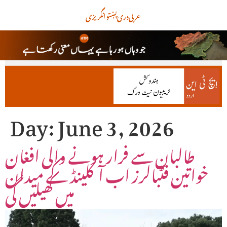
عربی
دری
پښتو
انگریزی
Day:
June 3, 2026
طالبان سے فرار ہونے والی افغان
خواتین فٹبالرز اب آکلینڈ کے میدان
میں کھیلیں گی