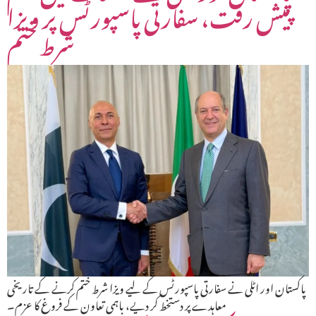
پیش رفت، سفارتی پاسپورٹس پر ویزا
شرط ختم
پاکستان اور اٹلی نے سفارتی پاسپورٹس کے لیے ویزا شرط ختم کرنے کے تاریخی
معاہدے پر دستخط کر دیے، باہمی تعاون کے فروغ کا عزم۔