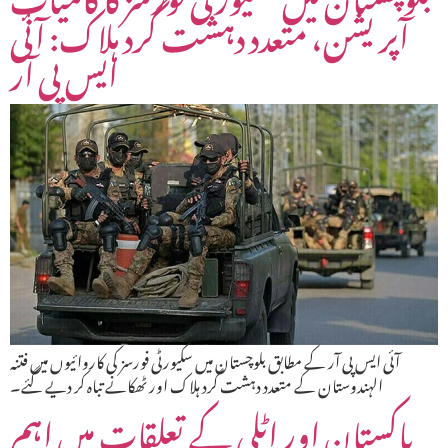
آپریشن، متعدد دہشت گرد ہلاک: آئی
ایس پی آر
آئی ایس پی آر کے مطابق بلوچستان میں سکیورٹی فورسز کی کاروائیوں میں فتنہ
الہندوستان کے متعدد دہشت گرد ہلاک اور ٹھکانے تباہ کر دیے گئے۔
پاکستان اور اٹلی کے تعلقات میں اہم