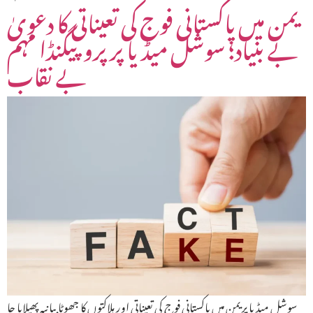
یمن میں پاکستانی فوج کی تعیناتی کا دعویٰ
بے بنیاد؛ سوشل میڈیا پر پروپیگنڈا مہم
بے نقاب
سوشل میڈیا پر یمن میں پاکستانی فوج کی تعیناتی اور ہلاکتوں کا جھوٹا بیانیہ پھیلایا جا