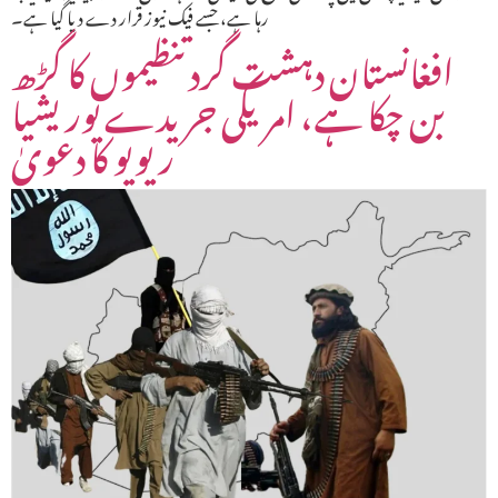
رہا ہے، جسے فیک نیوز قرار دے دیا گیا ہے۔
افغانستان دہشت گرد تنظیموں کا گڑھ
بن چکا ہے، امریکی جریدے یوریشیا
ریویو کا دعویٰ