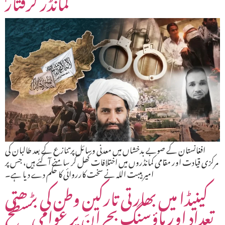
کمانڈر گرفتار
افغانستان کے صوبے بدخشاں میں معدنی وسائل پر تنازع کے بعد طالبان کی
مرکزی قیادت اور مقامی کمانڈروں میں اختلافات کھل کر سامنے آ گئے ہیں، جس پر
امیر ہیبت اللہ نے سخت کارروائی کا حکم دے دیا ہے۔
کینیڈا میں بھارتی تارکینِ وطن کی بڑھتی
تعداد اور ہاؤسنگ بحران پر عوامی سطح