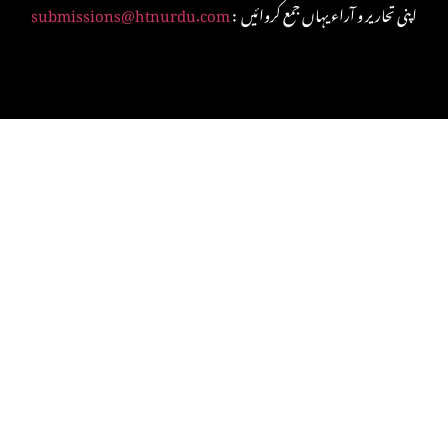
: اپنی تحاریر و آراء یہاں جمع کروائیں
submissions@htnurdu.com