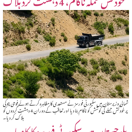
شمالی وزیرستان میں سکیورٹی فورسز نے مستعدی کا مظاہرہ کرتے ہوئے فوجی چوکی
پر خودکش حملے کی کوشش کو ناکام بنا دیا اور تعاقب کے دوران 4 دہشت گردوں کو
ہلاک کر دیا۔
بلوچستان میں سکیورٹی فورسز کا کامیاب