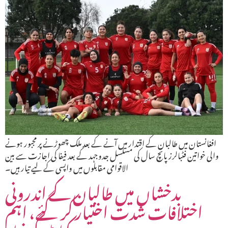
افغانستان میں طالبان کے اقتدار میں آنے کے بعد ملک چھوڑنے پر مجبور ہونے
والی خواتین فٹبالرز پانچ سال کی مسلسل جدوجہد کے بعد فیفا کی اجازت سے بین
الاقوامی مقابلوں میں واپسی کے لیے تیار ہیں۔
بدخشاں میں طالبان کے اندرونی
اختلافات شدت اختیار کر گئے، اہم