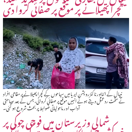
کچرا پھیلانے پر موقع پر صفائی کروا دی
نیپال کے انناپورنا کنزرویشن ایریا میں سیاحوں کے کچرا پھیلانے پر مقامی افراد
نے سخت ردعمل دیتے ہوئے انہیں موقع پر صفائی کروائی، جس کے بعد سیاحتی
آداب اور ماحولیاتی ضوابط پر بحث شروع ہو گئی۔
شمالی وزیرستان میں فوجی چوکی پر
خودکش حملہ ناکام، 4 دہشت گرد ہلاک