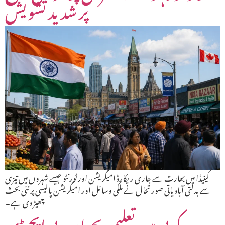
پر شدید تشویش
کینیڈا میں بھارت سے جاری ریکارڈ امیگریشن اور ٹورنٹو جیسے شہروں میں تیزی
سے بدلتی آبادیاتی صورتحال نے ملکی وسائل اور امیگریشن پالیسی پر نئی بحث
چھیڑ دی ہے۔
کے پی میں تعلیمی بحران: پی ایچ ڈی