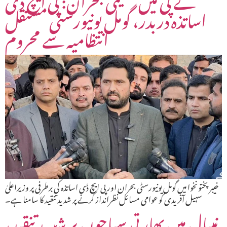
اساتذہ دربدر، گومل یونیورسٹی مستقل
انتظامیہ سے محروم
خیبر پختونخوا میں گومل یونیورسٹی بحران اور پی ایچ ڈی اساتذہ کی برطرفی پر وزیراعلیٰ
سہیل آفریدی کو عوامی مسائل نظرانداز کرنے پر شدید تنقید کا سامنا ہے۔
نیپال میں بھارتی سیاحوں پر شدید تنقید،