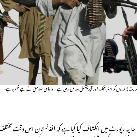
کریت پسندوں کو اسٹریٹجک اور آپریشنل مدد مل رہی ہے، جو عالمی سلامتی کے لیے خطرہ ہے۔
ک حالیہ رپورٹ میں انکشاف کیا گیا ہے کہ افغانستان اس وقت مختل