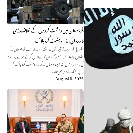
بلوچستان میں دہشت گردوں کے خلاف بڑی
کارروائی، 12 دہشت گرد ہلاک
سکیورٹی فورسز نے آپریشن ردالفتنہ-3 کے تحت بلوچستان کے
اضلاع واشک اور مستونگ میں کارروائیاں کرتے ہوئے بھارت
کی زیر سرپرستی فتنہ الہندوستان کے 12 دہشت گرد ہلاک کر
دیے، ایک ٹھکانہ بھی تباہ۔
August 6, 2026