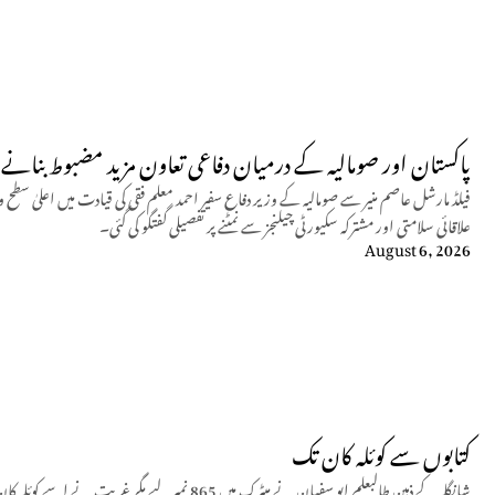
پاکستان اور صومالیہ کے درمیان دفاعی تعاون مزید مضبوط بنانے پ
فیلڈ مارشل عاصم منیر سے صومالیہ کے وزیر دفاع سفیر احمد معلم فقی کی قیادت میں اعلیٰ سطح 
علاقائی سلامتی اور مشترکہ سکیورٹی چیلنجز سے نمٹنے پر تفصیلی گفتگو کی گئی۔
August 6, 2026
کتابوں سے کوئلہ کان تک
شانگلہ کے ذہین طالبعلم ابو سفیان نے میٹرک میں 865 نمبر لیے مگر غربت نے اسے کوئلہ کان میں مزدوری پر مجبور کیا جہاں وہ حادثے میں شہید ہو گیا۔