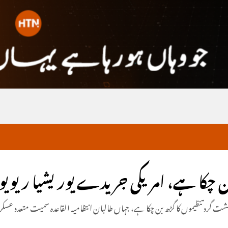
 چکا ہے، امریکی جریدے یوریشیا ریویو ک
شت گرد تنظیموں کا گڑھ بن چکا ہے، جہاں طالبان انتظامیہ القاعدہ سمیت متعدد عسکری 