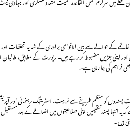
ن خطے میں سرگرم عمل القاعدہ سمیت متعدد عسکری اور جہادی نیٹ و
 خاتمے کے حوالے سے بین الاقوامی برادری کے شدید تحفظات اور
ں اور اپنی جڑیں مضبوط کر رہے ہیں۔ رپورٹ کے مطابق، طالبان ان
بھی فراہم کی جا رہی ہے۔
ت پسندوں کو منظم طریقے سے تربیت، اسٹریٹجک رہنمائی اور آپریش
ہ انتہا پسند تنظیمیں اپنی صلاحیتوں میں اضافے کے بعد مستقبل ق
تی ہیں۔