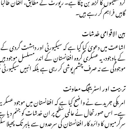
گرد تنظیموں کا گڑھ بن چکا ہے۔ رپورٹ کے مطابق، افغان طالبا
گاہیں فراہم کر رہے ہیں۔
بین الاقوامی خدشات
اشاعت میں دعویٰ کیا گیا ہے کہ سیکیورٹی اور دہشت گردی کے
کے باوجود، یہ عسکری گروہ افغانستان کے اندر مسلسل موجود ہی
موجودگی سے نہ صرف چشم پوشی کر رہی ہے بلکہ انہیں سیکیورٹی 
تربیت اور اسٹریٹجک معاونت
امریکی جریدے نے واضح کیا ہے کہ افغانستان میں موجود عسکری
ہے۔ اس صورتحال نے عالمی سطح پر ان خدشات کو جنم دیا ہے کہ ی
سرگرمیوں کا دائرہ کار افغانستان کی سرحدوں سے باہر تک پھیلا سک