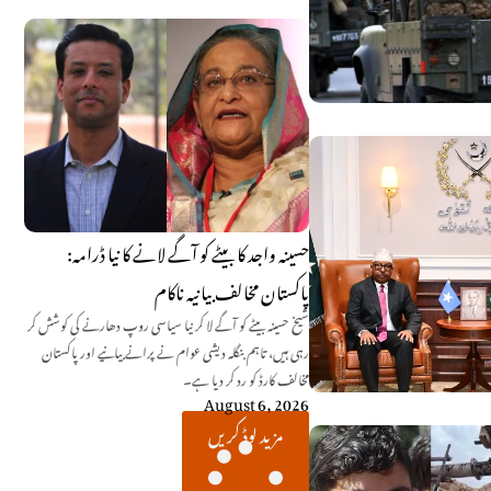
حسینہ واجد کا بیٹے کو آگے لانے کا نیا ڈرامہ:
پاکستان مخالف بیانیہ ناکام
شیخ حسینہ بیٹے کو آگے لا کر نیا سیاسی روپ دھارنے کی کوشش کر
رہی ہیں، تاہم بنگلہ دیشی عوام نے پرانے بیانیے اور پاکستان
مخالف کارڈ کو رد کر دیا ہے۔
August 6, 2026
مزید لوڈ کریں