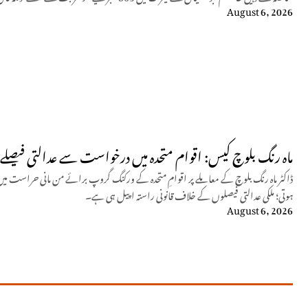
August 6, 2026
ماہ رنگ بلوچ کیس: اقوام متحدہ میں درخواست سے عدالتی فیصلے م
ڈاکٹر ماہ رنگ بلوچ کے معاملے پر اقوامِ متحدہ کے ورکنگ گروپ برائے من مانی حراست م
ہوتی؛ ملکی عدالتی فیصلوں کے خلاف قانونی راستہ اپیل ہی ہے۔
August 6, 2026