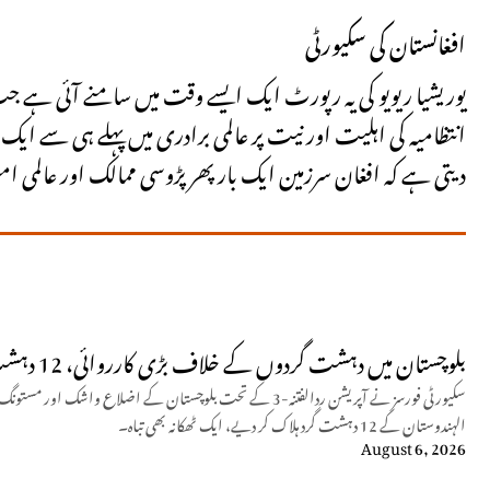
افغانستان کی سکیورٹی
یوریشیا ریویو کی یہ رپورٹ ایک ایسے وقت میں سامنے آئی ہے 
انتظامیہ کی اہلیت اور نیت پر عالمی برادری میں پہلے ہی سے
دیتی ہے کہ افغان سرزمین ایک بار پھر پڑوسی ممالک اور عالمی
بلوچستان میں دہشت گردوں کے خلاف بڑی کارروائی، 12 دہشت گرد ہلاک
سکیورٹی فورسز نے آپریشن ردالفتنہ-3 کے تحت بلوچستان کے اضلاع و
الہندوستان کے 12 دہشت گرد ہلاک کر دیے، ایک ٹھکانہ بھی تباہ۔
August 6, 2026