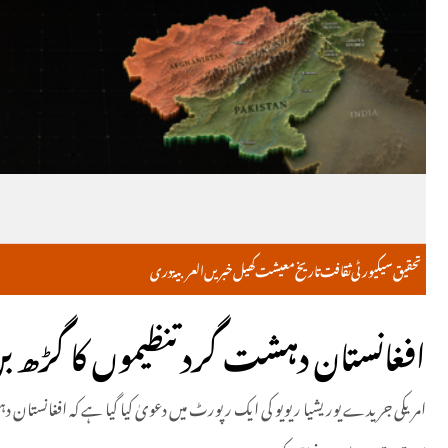
تحقیق
سیکیورٹی
ثقافت
تاریخ
معیشت
کھیل
خبریں
العربية
دری
افغانستان دہشت گرد تنظیموں کا گڑھ بن
امریکی جریدے یوریشیا ریویو کی ایک رپورٹ میں دعویٰ کیا گیا ہے کہ افغانستان دہ