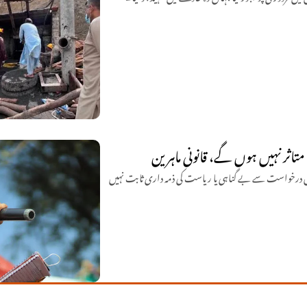
تاثر نہیں ہوں گے، قانونی ماہرین
یں درخواست سے بے گناہی یا ریاست کی ذمہ داری ثابت نہیں