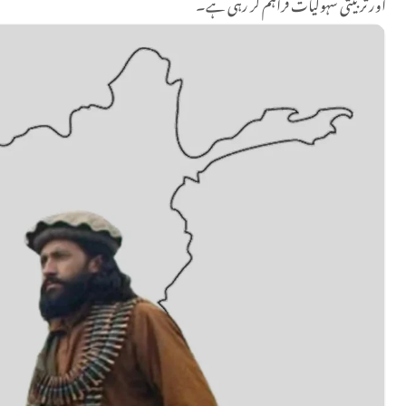
اور تربیتی سہولیات فراہم کر رہی ہے۔