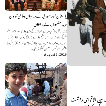
پاکستان اور صومالیہ کے درمیان دفاعی تعاون
مزید مضبوط بنانے پر اتفاق
فیلڈ مارشل عاصم منیر سے صومالیہ کے وزیر دفاع سفیر احمد معلم
فقی کی قیادت میں اعلیٰ سطح وفد نے جی ایچ کیو میں ملاقات کی
جس میں دوطرفہ دفاعی تعاون، علاقائی سلامتی اور مشترکہ سکیورٹی
چیلنجز سے نمٹنے پر تفصیلی گفتگو کی گئی۔
August 6, 2026
ف بین الاقوامی دہشت