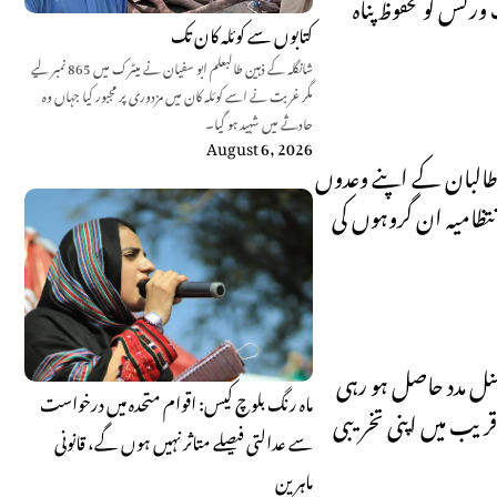
رکس کو محفوظ پناہ
کتابوں سے کوئلہ کان تک
شانگلہ کے ذہین طالبعلم ابو سفیان نے میٹرک میں 865 نمبر لیے
مگر غربت نے اسے کوئلہ کان میں مزدوری پر مجبور کیا جہاں وہ
حادثے میں شہید ہو گیا۔
August 6, 2026
 طالبان کے اپنے وعدوں
تظامیہ ان گروہوں کی
نل مدد حاصل ہو رہی
ماہ رنگ بلوچ کیس: اقوام متحدہ میں درخواست
ریب میں اپنی تخریبی
سے عدالتی فیصلے متاثر نہیں ہوں گے، قانونی
ماہرین