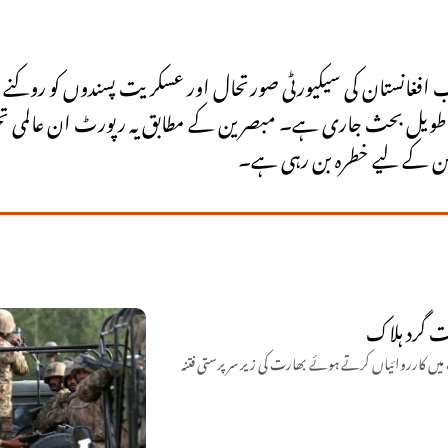
جب افغانستان کی سیکیورٹی صورتحال اور عسکریت پسندوں کو روکن
 ایک طویل بحث جاری ہے۔ مبصرین کے مطابق یہ رپورٹ ان عالمی تح
 امن کے لیے خطرہ بن رہی ہے۔
اشک اور مستونگ میں کارروائیاں کرتے ہوئے بھارت کی زیر سرپرستی فتنہ