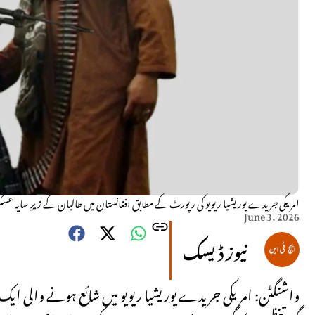
امریکی جریدے یوریشیا ریویو کی رپورٹ کے مطابق افغانستان میں طالبان کے زیرِ سایہ عس
June 3, 2026
نیوز ڈیسک
واشنگٹن: امریکی جریدے یوریشیا ریویو میں شائع ہونے والی ای