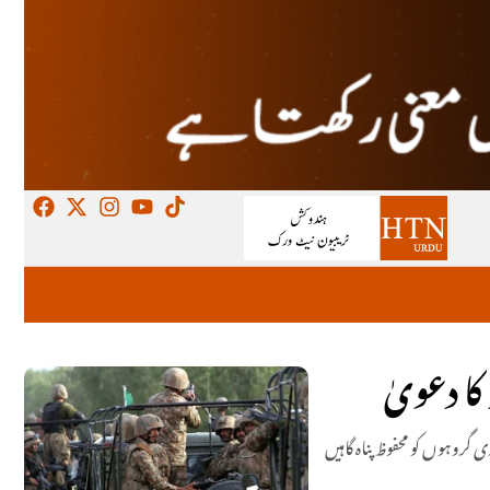
ا دعویٰ
گروہوں کو محفوظ پناہ گاہیں