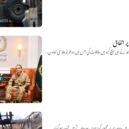
ر اتفاق
وفد نے جی ایچ کیو میں ملاقات کی جس میں دوطرفہ دفاعی تعاون،