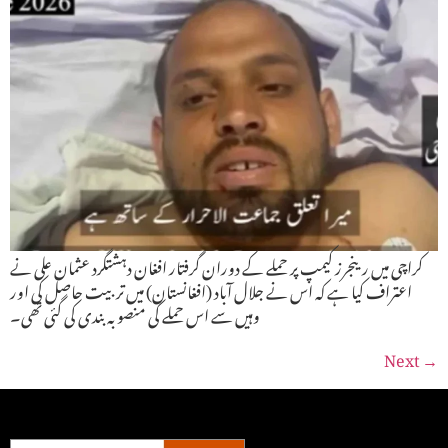
کراچی میں رینجرز کیمپ پر حملے کے دوران گرفتار افغان دہشتگرد عثمان علی نے
اعتراف کیا ہے کہ اس نے جلال آباد (افغانستان) میں تربیت حاصل کی اور
وہیں سے اس حملے کی منصوبہ بندی کی گئی تھی۔
Next
→