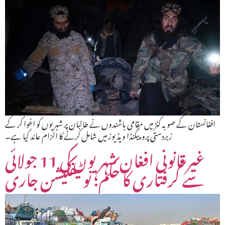
افغانستان کے صوبہ کنڑ میں مقامی باشندوں نے طالبان پر شہریوں کو اغوا کر کے
زبردستی پروپیگنڈا ویڈیوز میں شامل کرنے کا الزام عائد کیا ہے۔
غیر قانونی افغان شہریوں کی 11 جولائی
سے گرفتاری کا حکم؛ نوٹیفکیشن جاری