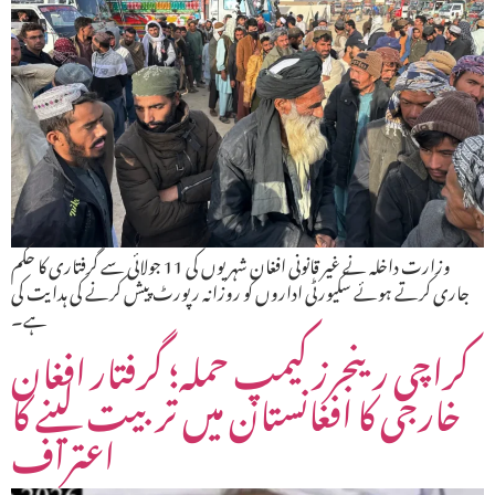
وزارت داخلہ نے غیر قانونی افغان شہریوں کی 11 جولائی سے گرفتاری کا حکم
جاری کرتے ہوئے سکیورٹی اداروں کو روزانہ رپورٹ پیش کرنے کی ہدایت کی
ہے۔
کراچی رینجرز کیمپ حملہ؛ گرفتار افغان
خارجی کا افغانستان میں تربیت لینے کا
اعتراف