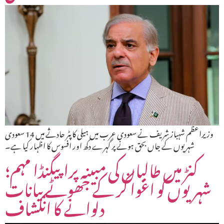
وزیراعظم شہباز شریف نے سعودی عرب میں ہیلی کاپٹر حادثے میں 14 سعودی
شہریوں کے جاں بحق ہونے پر گہرے دکھ اور افسوس کا اظہار کیا ہے۔
کنڑ میں طالبان کی مبینہ پراپیگنڈا مہم؛
شہریوں کو اغوا کر کے جھوٹے بیانات
دلوانے کا انکشاف