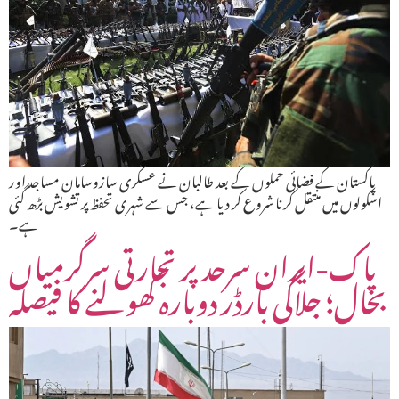
پاکستان کے فضائی حملوں کے بعد طالبان نے عسکری سازوسامان مساجد اور
اسکولوں میں منتقل کرنا شروع کر دیا ہے، جس سے شہری تحفظ پر تشویش بڑھ گئی
ہے۔
پاک-ایران سرحد پر تجارتی سرگرمیاں
بحال؛ جلاگی بارڈر دوبارہ کھولنے کا فیصلہ