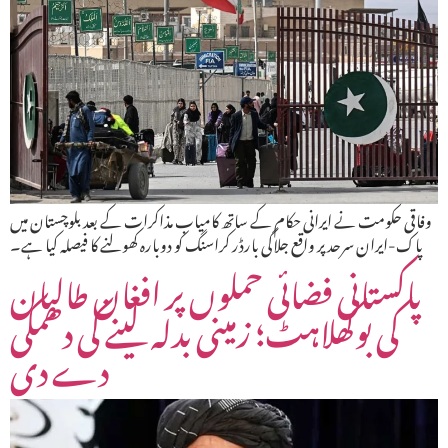
وفاقی حکومت نے ایرانی حکام کے ساتھ کامیاب مذاکرات کے بعد بلوچستان میں
پاک-ایران سرحد پر واقع جلاگی بارڈر کراسنگ کو دوبارہ کھولنے کا فیصلہ کیا ہے۔
پاکستانی فضائی حملوں پر افغان طالبان
کی بوکھلاہٹ؛ زمینی بدلہ لینے کی دھمکی
دے دی