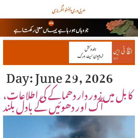
عربی
دری
پښتو
انگریزی
Day:
June 29, 2026
کابل میں زور دار دھماکے کی اطلاعات،
آگ اور دھوئیں کے بادل بلند