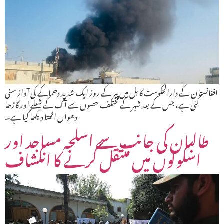
افغانستان کے دارالحکومت کابل میں پیر کے روز ایک شدید دھماکے کی آواز سنی
گئی ہے، جس کے بعد شہر کے مختلف حصوں سے آگ کے شعلے اور گاڑھا
دھواں اٹھتا دیکھا گیا ہے۔
طالبان کی جانب سے اسلحہ مساجد اور
اسکولوں میں منتقل کرنے کا انکشاف