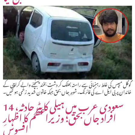
گوگل میپس کی غلط رہنمائی سے راستہ بھٹک کر دشت بخند پہنچنے والے کراچی کے
خاندان پر بی ایل اے کی فائرنگ، شوہر جاں بحق جبکہ خاتون شدید زخمی ہو گئیں۔
سعودی عرب میں ہیلی کاپٹر حادثہ، 14
افراد جاں بحق؛ وزیراعظم کا اظہارِ
افسوس