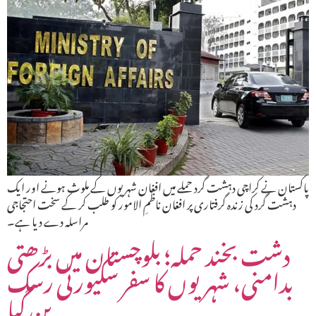
پاکستان نے کراچی دہشت گرد حملے میں افغان شہریوں کے ملوث ہونے اور ایک
دہشت گرد کی زندہ گرفتاری پر افغان ناظمِ الامور کو طلب کر کے سخت احتجاجی
مراسلہ دے دیا ہے۔
دشت بخند حملہ؛ بلوچستان میں بڑھتی
بدامنی، شہریوں کا سفر سکیورٹی رسک
بن گیا