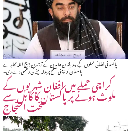
پاکستانی فضائی حملوں کے بعد افغان طالبان کے ترجمان ذبیح اللہ مجاہد نے
پاکستان کو زمینی سطح پر بدلہ لینے کی دھمکی دے دی۔
کراچی حملے میں افغان شہریوں کے
ملوث ہونے پر پاکستان کا کابل سے
سخت احتجاج