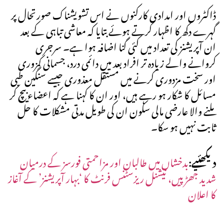
ڈاکٹروں اور امدادی کارکنوں نے اس تشویشناک صورتحال پر
گہرے دکھ کا اظہار کرتے ہوئے بتایا کہ معاشی تباہی کے بعد
ان آپریشنز کی تعداد میں کئی گنا اضافہ ہوا ہے۔ سرجری
کروانے والے زیادہ تر افراد بعد میں دائمی درد، جسمانی کمزوری
اور سخت مزدوری کرنے میں مستقل معذوری جیسے سنگین طبی
مسائل کا شکار ہو رہے ہیں، اور ان کا کہنا ہے کہ اعضاء بیچ کر
ملنے والا عارضی مالی سکون ان کی طویل مدتی مشکلات کا حل
ثابت نہیں ہو سکا۔
دیکھئیے:
بدخشاں میں طالبان اور مزاحمتی فورسز کے درمیان
شدید جھڑپیں، نیشنل ریزسٹنس فرنٹ کا ‘بہار آپریشنز’ کے آغاز
کا اعلان