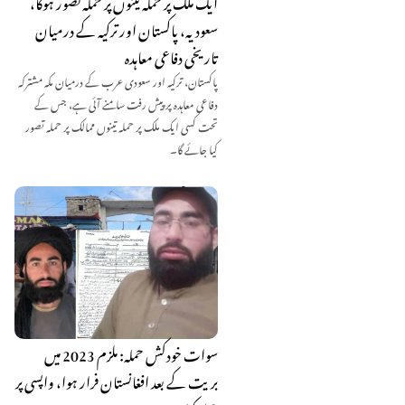
ایک ملک پر حملہ تینوں پر حملہ تصور ہوگا،
سعودیہ، پاکستان اور ترکیہ کے درمیان
تاریخی دفاعی معاہدہ
پاکستان، ترکیہ اور سعودی عرب کے درمیان مکہ مشترکہ
دفاعی معاہدہ پر پیش رفت سامنے آئی ہے، جس کے
تحت کسی ایک ملک پر حملہ تینوں ممالک پر حملہ تصور
کیا جائے گا۔
سوات خودکش حملہ: ملزم 2023 میں
بریت کے بعد افغانستان فرار ہوا، واپسی پر