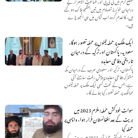
ضلع کرم میں ٹی ٹی پی اور جماعت الاحرار کے
درمیان خونریز تصادم میں تین جنگجو ہلاک ہو گئے
ہیں، کالعدم گروہ اب آپس میں ہی الجھ پڑے
ہیں۔
ایک ملک پر حملہ تینوں پر حملہ تصور ہوگا،
سعودیہ، پاکستان اور ترکیہ کے درمیان
تاریخی دفاعی معاہدہ
پاکستان، ترکیہ اور سعودی عرب کے درمیان مکہ
مشترکہ دفاعی معاہدہ پر پیش رفت سامنے آئی
ہے، جس کے تحت کسی ایک ملک پر حملہ تینوں
ممالک پر حملہ تصور کیا جائے گا۔
سوات خودکش حملہ: ملزم 2023 میں
بریت کے بعد افغانستان فرار ہوا، واپسی پر
حملہ کیا
سوات خودکش حملہ آور 2023 میں بریت کے