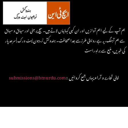
ہم آپ کے لیے اہم آوازیں اور ان کہی کہانیاں لاتے ہیں۔ سچ پر مبنی اور سیاق و سباق
سے ہم آہنگ، یہ ہے روایتی طرزسے جدا صحافت۔ ہندوکش ٹریبون نیٹ ورک | سرحد پار
کی خبریں، منبع سے براہِ راست
: اپنی تحاریر و آراء یہاں جمع کروائیں
submissions@htnurdu.com