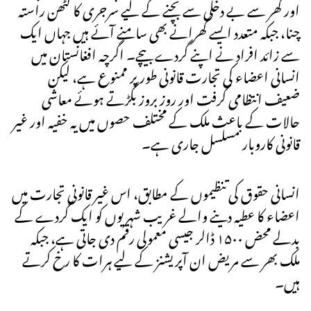
اور گھر سے بے دخلی سے بچنے کے لیے سرجری کا کٹھن راستہ
چنا، جبکہ متعدد ایسے گھرانے بھی سامنے آئے ہیں جہاں ایک
سے زائد افراد نے اپنے گردے بیچے۔ اگرچہ افغانستان میں
انسانی اعضاء کی تجارت قانونی طور پر ممنوع ہے، لیکن
ضعیف انتظامی گرفت اور روز بروز بگڑتے ہوئے معاشی
حالات کے باعث ملک کے مختلف حصوں میں یہ خفیہ اور غیر
قانونی کاروبار مسلسل جاری ہے۔
انسانی حقوق کی تنظیموں کے مطابق، اس غیر قانونی تجارت میں
اعضاء کا عطیہ دینے والے غریب شہریوں کو ایک گردے کے
بدلے محض ۱۵۰۰ ڈالر جیسی معمولی رقم دی جاتی ہے، جبکہ
ملک بھر سے مریض ان آپریشنز کے لیے ہرات کا رخ کرتے
ہیں۔