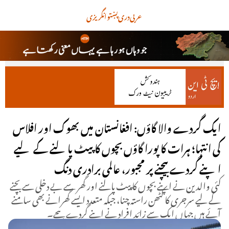
عربی
دری
پښتو
انگریزی
ایک گردے والا گاؤں: افغانستان میں بھوک اور افلاس
کی انتہا؛ ہرات کا پورا گاؤں بچوں کا پیٹ پالنے کے لیے
اپنے گردے بیچنے پر مجبور، عالمی برادری دنگ
کئی والدین نے اپنے بچوں کا پیٹ پالنے اور گھر سے بے دخلی سے بچنے
کے لیے سرجری کا کٹھن راستہ چنا، جبکہ متعدد ایسے گھرانے بھی سامنے
آئے ہیں جہاں ایک سے زائد افراد نے اپنے گردے بیچے۔