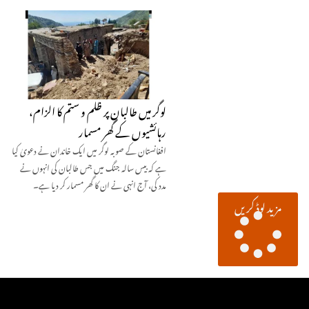
لوگر میں طالبان پر ظلم و ستم کا الزام،
رہائشیوں کے گھر مسمار
افغانستان کے صوبہ لوگر میں ایک خاندان نے دعویٰ کیا
ہے کہ بیس سالہ جنگ میں جس طالبان کی انہوں نے
مدد کی، آج انہی نے ان کا گھر مسمار کر دیا ہے۔
مزید لوڈ کریں