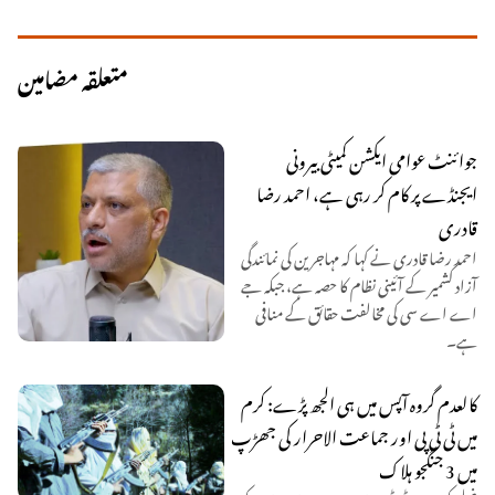
متعلقہ مضامین
جوائنٹ عوامی ایکشن کمیٹی بیرونی
ایجنڈے پر کام کر رہی ہے، احمد رضا
قادری
احمد رضا قادری نے کہا کہ مہاجرین کی نمائندگی
آزاد کشمیر کے آئینی نظام کا حصہ ہے، جبکہ جے
اے اے سی کی مخالفت حقائق کے منافی
ہے۔
کالعدم گروہ آپس میں ہی الجھ پڑے: کرم
میں ٹی ٹی پی اور جماعت الاحرار کی جھڑپ
میں 3 جنگجو ہلاک