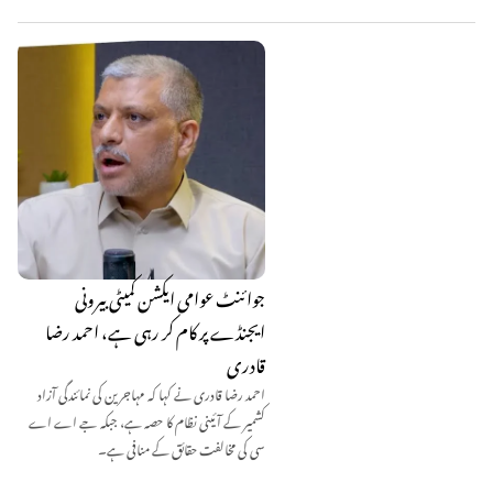
جوائنٹ عوامی ایکشن کمیٹی بیرونی
ایجنڈے پر کام کر رہی ہے، احمد رضا
قادری
احمد رضا قادری نے کہا کہ مہاجرین کی نمائندگی آزاد
کشمیر کے آئینی نظام کا حصہ ہے، جبکہ جے اے اے
سی کی مخالفت حقائق کے منافی ہے۔