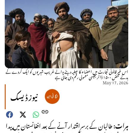
اس غیر قانونی تجارت میں اعضاء کا عطیہ دینے والے غریب شہریوں کو ایک گردے کے
بدلے محض ۱۵۰۰ ڈالر جیسی معمولی رقم دی جاتی ہے
May 17, 2026
نیوز ڈیسک
ہرات:
طالبان کے برسرِاقتدار آنے کے بعد افغانستان میں پیدا