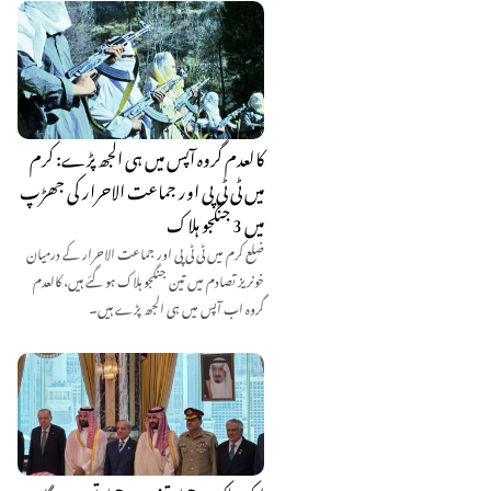
کالعدم گروہ آپس میں ہی الجھ پڑے: کرم
میں ٹی ٹی پی اور جماعت الاحرار کی جھڑپ
میں 3 جنگجو ہلاک
ضلع کرم میں ٹی ٹی پی اور جماعت الاحرار کے درمیان
خونریز تصادم میں تین جنگجو ہلاک ہو گئے ہیں، کالعدم
گروہ اب آپس میں ہی الجھ پڑے ہیں۔