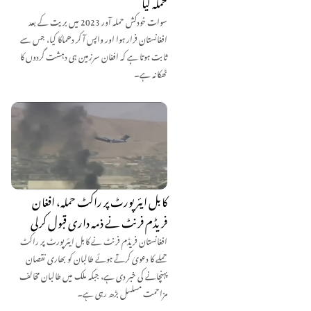
حملہ کیا
سوات خودکش حملہ آور 2023 میں بریت کے بعد
افغانستان فرار ہوا اور واپس آ کر دھماکا کیا، جس سے
ثابت ہوتا ہے کہ افغان سرزمین ہی دہشت گردوں کا
ٹھکانہ ہے۔
کابل ایئرپورٹ پر راکٹ حملہ، افغان
فریڈم فرنٹ نے ذمہ داری قبول کرلی
افغانستان فریڈم فرنٹ نے کابل ایئرپورٹ پر راکٹ
حملے کا دعویٰ کرتے ہوئے طالبان کو بھاری نقصان
پہنچانے کی خبر دی ہے، جبکہ ملک میں طالبان مخالف
مزاحمت مسلسل بڑھ رہی ہے۔