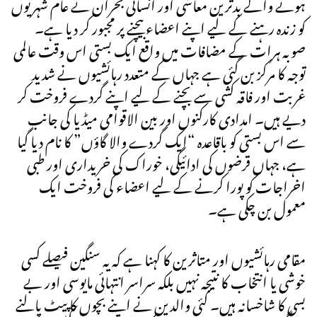
ہونے والے بدترین معاشی اور انسانی بحران نے عام شہریوں
کو زندہ رہنے کے لیے اپنے اعضاء بیچنے پر مجبور کر دیا ہے۔
صوبہ ہرات کے مضافات میں واقع ایک بستی اس وقت عالمی
توجہ کا مرکز بن گئی ہے جہاں کے متعدد رہائشیوں نے شدید
غربت اور فاقہ کشی سے بچنے کے لیے اپنے گردے فروخت کر
دیے ہیں۔ امدادی کارکنوں اور بین الاقوامی میڈیا کی جانب
سے اس بستی کو باقاعدہ “ایک گردے والا گاؤں” کا نام دیا گیا
ہے، جہاں قرضوں کی ادائیگی، خوراک کی خریداری اور طبی
اخراجات کو پورا کرنے کے لیے اعضاء کی فروخت ایک
معمول بن چکی ہے۔
مقامی رہائشیوں اور متاثرین کا کہنا ہے کہ یہ سنگین فیصلے کسی
خوشی یا انتخاب کا نتیجہ نہیں بلکہ سراسر انتہائی مایوسی اور بے
بسی کا شاخسانہ ہیں۔ کئی والدین نے اپنے بچوں کا پیٹ پالنے