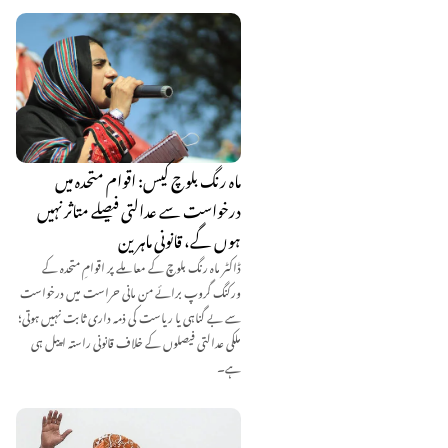
ماہ رنگ بلوچ کیس: اقوام متحدہ میں
درخواست سے عدالتی فیصلے متاثر نہیں
ہوں گے، قانونی ماہرین
ڈاکٹر ماہ رنگ بلوچ کے معاملے پر اقوامِ متحدہ کے
ورکنگ گروپ برائے من مانی حراست میں درخواست
سے بے گناہی یا ریاست کی ذمہ داری ثابت نہیں ہوتی؛
ملکی عدالتی فیصلوں کے خلاف قانونی راستہ اپیل ہی
ہے۔