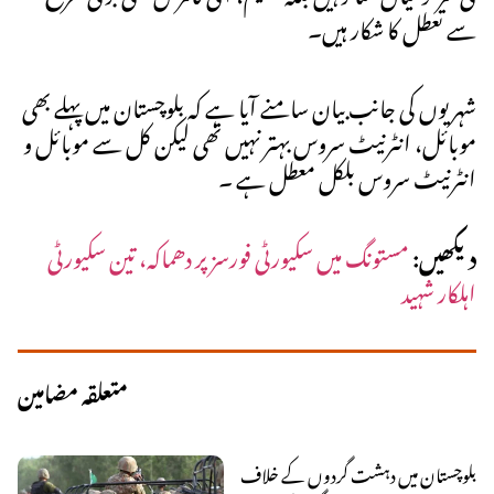
سے تعطل کا شکار ہیں۔
شہریوں کی جانب بیان سامنے آیا ہے کہ بلوچستان میں پہلے بھی
موبائل، انٹرنیٹ سروس بہتر نہیں تھی لیکن کل سے موبائل و
انٹرنیٹ سروس بلکل معطل ہے ۔
دیکھیں:
مستونگ میں سکیورٹی فورسز پر دھماکہ، تین سکیورٹی
اہلکار شہید
متعلقہ مضامین
بلوچستان میں دہشت گردوں کے خلاف