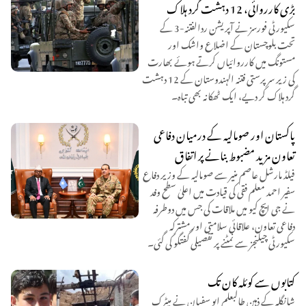
بڑی کارروائی، 12 دہشت گرد ہلاک
سکیورٹی فورسز نے آپریشن ردالفتنہ-3 کے
تحت بلوچستان کے اضلاع واشک اور
مستونگ میں کارروائیاں کرتے ہوئے بھارت
کی زیر سرپرستی فتنہ الہندوستان کے 12 دہشت
گرد ہلاک کر دیے، ایک ٹھکانہ بھی تباہ۔
پاکستان اور صومالیہ کے درمیان دفاعی
تعاون مزید مضبوط بنانے پر اتفاق
فیلڈ مارشل عاصم منیر سے صومالیہ کے وزیر دفاع
سفیر احمد معلم فقی کی قیادت میں اعلیٰ سطح وفد
نے جی ایچ کیو میں ملاقات کی جس میں دوطرفہ
دفاعی تعاون، علاقائی سلامتی اور مشترکہ
سکیورٹی چیلنجز سے نمٹنے پر تفصیلی گفتگو کی گئی۔
کتابوں سے کوئلہ کان تک
شانگلہ کے ذہین طالبعلم ابو سفیان نے میٹرک