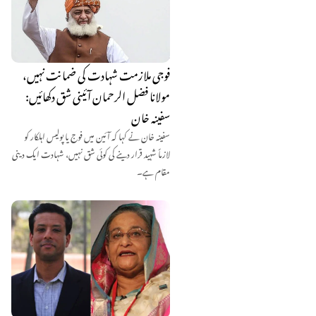
فوجی ملازمت شہادت کی ضمانت نہیں،
مولانا فضل الرحمان آئینی شق دکھائیں:
سفینہ خان
سفینہ خان نے کہا کہ آئین میں فوج یا پولیس اہلکار کو
لازماً شہید قرار دینے کی کوئی شق نہیں، شہادت ایک دینی
مقام ہے۔