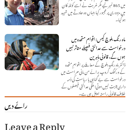
میں 865 نمبر لیے مگر غربت نے اسے کوئلہ کان
میں مزدوری پر مجبور کیا جہاں وہ حادثے میں شہید
ہو گیا۔
ماہ رنگ بلوچ کیس: اقوام متحدہ میں
درخواست سے عدالتی فیصلے متاثر نہیں
ہوں گے، قانونی ماہرین
ڈاکٹر ماہ رنگ بلوچ کے معاملے پر اقوامِ متحدہ
کے ورکنگ گروپ برائے من مانی حراست میں
درخواست سے بے گناہی یا ریاست کی ذمہ
داری ثابت نہیں ہوتی؛ ملکی عدالتی فیصلوں کے
خلاف قانونی راستہ اپیل ہی ہے۔
رائے دیں
Leave a Reply