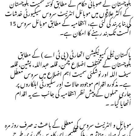
بلوچستان کے صوبائی حکام کے مطابق کوئٹہ سمیت بلوچستان
کے اکثر علاقوں میں موبائل انٹرنیٹ سروس سیکیورٹی خدشات
کی بنا پر بند کی گئی ہے، انتظامیہ کے مطابق موبائل سروس 15
اگست تک بند رہنے کا امکان ہے۔
پاکستان ٹیلی کمیونیکیشن اتھارٹی ( پی ٹی اے ) کے مطابق
بلوچستان کے مختلف اضلاع چمن، قلعہ عبداللہ، پشین، قلعہ
سیف اللہ اور نوشکئی سمیت اہم اضلاع میں سروس معطّل
ہے۔ مذکورہ اقدام موجودہ حالات اور سکیورٹی اہلکاروں پر
جاری حملوں کے پیش نظر انتظامیہ کی جانب سے یہ اقدام
اُٹھایا گیا۔ ۔
موبائل و انٹرنیٹ سروس کی معطلی کے باعث نہ صرف روز مرہ
کی سرگرمیاں متاثر ہیں بلکہ تعلیم، ای کامرس بھی بُری طرح