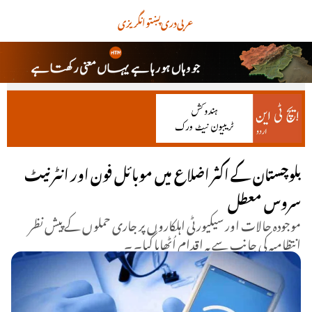
عربی
دری
پښتو
انگریزی
بلوچستان کے اکثر اضلاع میں موبائل فون اور انٹرنیٹ
سروس معطل
موجودہ حالات اور سیکیورٹی اہلکاروں پر جاری حملوں کے پیش نظر
انتظامیہ کی جانب سے یہ اقدام اُٹھایا گیا۔ ۔