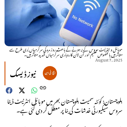
موبائل و انٹرنیٹ سروس کے نہ ہونے کے باعث روز مرہ کی سرگرمیاں بُری طرح سے
متاثر ہیں بالخصوص تعلیم اور آن لائن کاروباری سرگرمیاں شدید متاثر ہیں۔
August 7, 2025
نیوز ڈیسک
بلوچستان: کوئٹہ سمیت بلوچستان بھر میں موبائل انٹرنیٹ ڈیٹا
سروس سیکیورٹی خدشات کی بنا پر معطل کر دی گئی ہے۔