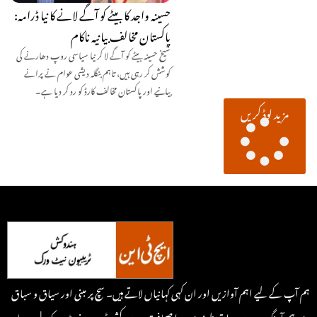
حسینہ واجد کا بیٹے کو آگے لانے کا نیا ڈرامہ:
پاکستان مخالف بیانیہ ناکام
شیخ حسینہ بیٹے کو آگے لا کر نیا سیاسی روپ دھارنے کی
کوشش کر رہی ہیں، تاہم بنگلہ دیشی عوام نے پرانے
بیانیے اور پاکستان مخالف کارڈ کو رد کر دیا ہے۔
مزید لوڈ کریں
ہم آپ کے لیے اہم آوازیں اور ان کہی کہانیاں لاتے ہیں۔ سچ پر مبنی اور سیاق و سباق
سے ہم آہنگ، یہ ہے روایتی طرزسے جدا صحافت۔ ہندوکش ٹریبون نیٹ ورک | سرحد پار