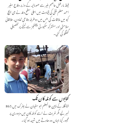
فیلڈ مارشل عاصم منیر سے صومالیہ کے وزیر دفاع سفیر
احمد معلم فقی کی قیادت میں اعلیٰ سطح وفد نے جی ایچ
کیو میں ملاقات کی جس میں دوطرفہ دفاعی تعاون، علاقائی
سلامتی اور مشترکہ سکیورٹی چیلنجز سے نمٹنے پر تفصیلی
گفتگو کی گئی۔
کتابوں سے کوئلہ کان تک
شانگلہ کے ذہین طالبعلم ابو سفیان نے میٹرک میں 865
نمبر لیے مگر غربت نے اسے کوئلہ کان میں مزدوری پر
مجبور کیا جہاں وہ حادثے میں شہید ہو گیا۔