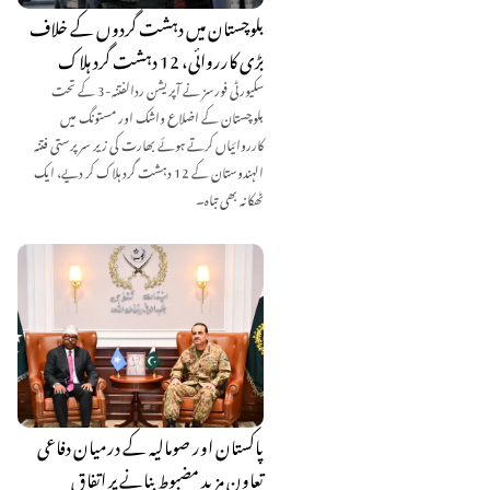
بلوچستان میں دہشت گردوں کے خلاف
بڑی کارروائی، 12 دہشت گرد ہلاک
سکیورٹی فورسز نے آپریشن ردالفتنہ-3 کے تحت
بلوچستان کے اضلاع واشک اور مستونگ میں
کارروائیاں کرتے ہوئے بھارت کی زیر سرپرستی فتنہ
الہندوستان کے 12 دہشت گرد ہلاک کر دیے، ایک
ٹھکانہ بھی تباہ۔
پاکستان اور صومالیہ کے درمیان دفاعی
تعاون مزید مضبوط بنانے پر اتفاق