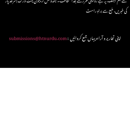
کی خبریں، منبع سے براہِ راست
: اپنی تحاریر و آراء یہاں جمع کروائیں
submissions@htnurdu.com