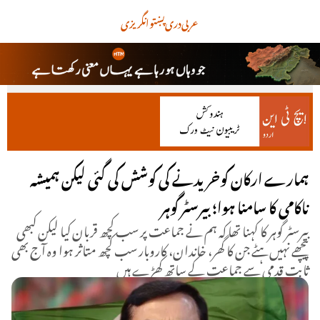
عربی
دری
پښتو
انگریزی
ہمارے ارکان کوخریدنے کی کوشش کی گئی لیکن ہمیشہ
ناکامی کا سامنا ہوا؛ بیرسٹر گوہر
بیرسٹر گوہر کا کہنا تھا کہ ہم نے جماعت پر سب کچھ قربان کیا لیکن کبھی
پیچھے نہیں ہٹے جن کا گھر، خاندان، کاروبار سب کچھ متاثر ہوا وہ آج بھی
ثابت قدمی سے جماعت کے ساتھ کھڑے ہیں