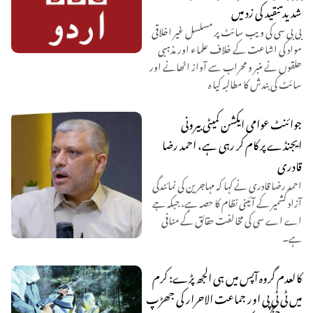
شدید تنقید کی زد میں
بی بی سی کی ویب سائٹ پر مسلسل غیر اخلاقی
مواد کی اشاعت کے خلاف علماء اور مذہبی
حلقوں نے منبر و محراب سے آواز اٹھانے اور
سائٹ کی بندش کا مطالبہ کیا ہ
جوائنٹ عوامی ایکشن کمیٹی بیرونی
ایجنڈے پر کام کر رہی ہے، احمد رضا
قادری
احمد رضا قادری نے کہا کہ مہاجرین کی نمائندگی
آزاد کشمیر کے آئینی نظام کا حصہ ہے، جبکہ جے
اے اے سی کی مخالفت حقائق کے منافی
ہے۔
کالعدم گروہ آپس میں ہی الجھ پڑے: کرم
میں ٹی ٹی پی اور جماعت الاحرار کی جھڑپ