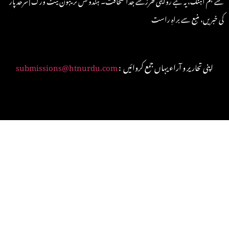
کی خبریں، منبع سے براہِ راست
: اپنی تحاریر و آراء یہاں جمع کروائیں
submissions@htnurdu.com