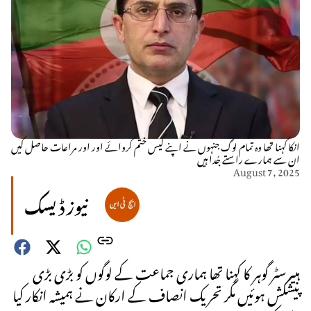
انکا کہنا تھا وہ تمام لوگ جنہوں نے اپنے کیس ختم کروائے اور اور مراعات حاصل کیں
ان سے ہمارے راستے جُدا ہیں
August 7, 2025
نیوز ڈیسک
ہبیرسٹر گوہر کا کہنا تھا ہماری جماعت کے لوگوں کو بڑی بڑی
پیشکش ہوئیں مگر تحریک انصاف کے ارکان نے ہمیشہ انکار کیا