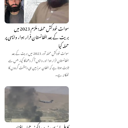
سوات خودکش حملہ: ملزم 2023 میں
بریت کے بعد افغانستان فرار ہوا، واپسی پر
حملہ کیا
سوات خودکش حملہ آور 2023 میں بریت کے بعد
افغانستان فرار ہوا اور واپس آ کر دھماکا کیا، جس سے
ثابت ہوتا ہے کہ افغان سرزمین ہی دہشت گردوں کا
ٹھکانہ ہے۔
کابل ایئرپورٹ پر راکٹ حملہ، افغان