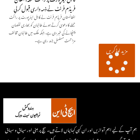
فریڈم فرنٹ نے ذمہ داری قبول کرلی
افغانستان فریڈم فرنٹ نے کابل ایئرپورٹ پر راکٹ
حملے کا دعویٰ کرتے ہوئے طالبان کو بھاری نقصان
پہنچانے کی خبر دی ہے، جبکہ ملک میں طالبان مخالف
مزاحمت مسلسل بڑھ رہی ہے۔
مزید لوڈ کریں
ہم آپ کے لیے اہم آوازیں اور ان کہی کہانیاں لاتے ہیں۔ سچ پر مبنی اور سیاق و سباق
سے ہم آہنگ، یہ ہے روایتی طرزسے جدا صحافت۔ ہندوکش ٹریبون نیٹ ورک | سرحد پار