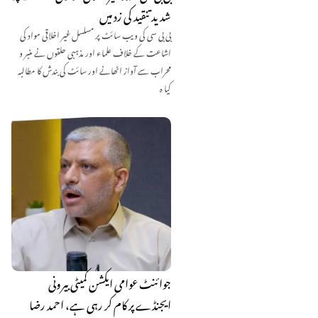
شدید تنقید کی زد میں
بی بی سی کی ویب سائٹ پر مسلسل غیر اخلاقی مواد کی
اشاعت کے خلاف علماء اور مذہبی حلقوں نے منبر و
محراب سے آواز اٹھانے اور سائٹ کی بندش کا مطالبہ
کیا ہ
جوائنٹ عوامی ایکشن کمیٹی بیرونی
ایجنڈے پر کام کر رہی ہے، احمد رضا