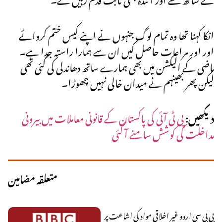
انکا کہنا تھا وہ تمام لوگ جنہوں نے اپنے کیس ختم کروائے
اور اور مراعات حاصل کیں ان سے ہمارا راستہ جدا ہے۔
ماضی کے الیکشن میں بھی ہمارے ساتھ دھاندلی کی گئی تھی
لیکن پھر بھینہم نے میدان خالی نہیں چھوڑا۔
دیکھیں:
پی ٹی آئی کی پاکستان کے قانونی معاملات میں بیرونی
مداخلت کی کوشش سامنے آ گئی
متعلقہ مضامین
بی بی سی اردو غیر اخلاقی مواد کی اشاعت پر