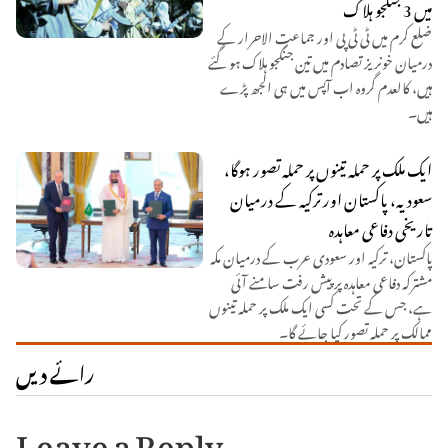
میں 3 جنگجو ہلاک
ضلع کرم میں ٹی ٹی پی اور جماعت الاحرار کے
درمیان خونریز تصادم میں تین جنگجو ہلاک ہو گئے
ہیں، کالعدم گروہ اب آپس میں ہی الجھ پڑے
ہیں۔
ایک ملک پر حملہ تینوں پر حملہ تصور ہوگا،
سعودیہ، پاکستان اور ترکیہ کے درمیان
تاریخی دفاعی معاہدہ
پاکستان، ترکیہ اور سعودی عرب کے درمیان مکہ
مشترکہ دفاعی معاہدہ پر پیش رفت سامنے آئی
ہے، جس کے تحت کسی ایک ملک پر حملہ تینوں
ممالک پر حملہ تصور کیا جائے گا۔
رائے دیں
Leave a Reply