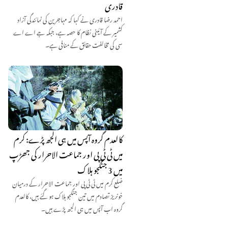
قادری
احمد رضا قادری نے کہا کہ مہاجرین کی نمائندگی آزاد
کشمیر کے آئینی نظام کا حصہ ہے، جبکہ جے اے اے
سی کی مخالفت حقائق کے منافی ہے۔
کالعدم گروہ آپس میں ہی الجھ پڑے: کرم
میں ٹی ٹی پی اور جماعت الاحرار کی جھڑپ
میں 3 جنگجو ہلاک
ضلع کرم میں ٹی ٹی پی اور جماعت الاحرار کے درمیان
خونریز تصادم میں تین جنگجو ہلاک ہو گئے ہیں، کالعدم
گروہ اب آپس میں ہی الجھ پڑے ہیں۔