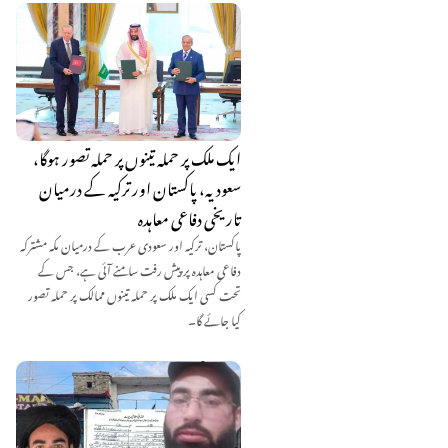
ایک ملک پر حملہ تینوں پر حملہ تصور ہوگا،
سعودیہ، پاکستان اور ترکیہ کے درمیان
تاریخی دفاعی معاہدہ
پاکستان، ترکیہ اور سعودی عرب کے درمیان مکہ مشترکہ
دفاعی معاہدہ پر پیش رفت سامنے آئی ہے، جس کے
تحت کسی ایک ملک پر حملہ تینوں ممالک پر حملہ تصور
کیا جائے گا۔