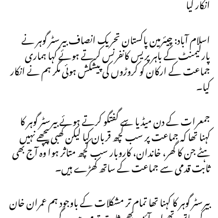
انکار کیا
اسلام آباد: چیئرمین پاکستان تحریک انصاف بیرسٹر گوہر نے
پارلیمنٹ کے باہر پریس کانفرنس کرتے ہوئے کہا ہماری
جماعت کے ارکان کو کروڑوں کی پیشکش ہوئی مگر ہم نے انکار
کیا۔
جمعرات کے دن میڈیا سے گفتگو کرتے ہوئے بیرسٹر گوہر کا
کہنا تھا کہ جماعت پر سب کچھ قربان کیا لیکن کھبی پیچھے نہیں
ہٹے جن کا گھر، خاندان، کاروبار سب کچھ متاثر ہوا وہ آج بھی
ثابت قدمی سے جماعت کے ساتھ کھڑے ہیں۔
بیرسٹر گوہر کا کہنا تھا تمام تر مشکلات کے باوجود ہم عمران خان
کے ساتھ تھے اور آئندہ بھی ثابت قدم رہیں گے۔