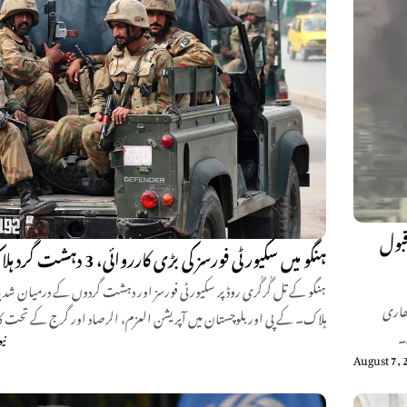
قبول
ہنگو میں سکیورٹی فورسز کی بڑی کارروائی، 3 دہشت گرد ہلاک
بھاری
ہلاک۔ کے پی اور بلوچستان میں آپریشن العزم، الرصاد اور گرج کے تحت ک
۔
نی
August 7, 