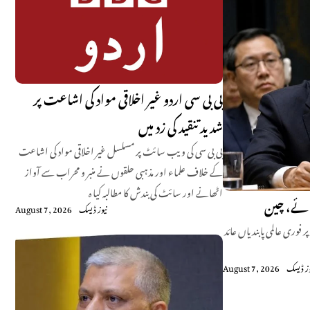
بی بی سی اردو غیر اخلاقی مواد کی اشاعت پر
شدید تنقید کی زد میں
بی بی سی کی ویب سائٹ پر مسلسل غیر اخلاقی مواد کی اشاعت
کے خلاف علماء اور مذہبی حلقوں نے منبر و محراب سے آواز
اٹھانے اور سائٹ کی بندش کا مطالبہ کیا ہ
ائے، چین
نیوز ڈیسک
August 7, 2026
 فوری عالمی پابندیاں عائد
وز ڈیسک
August 7, 2026