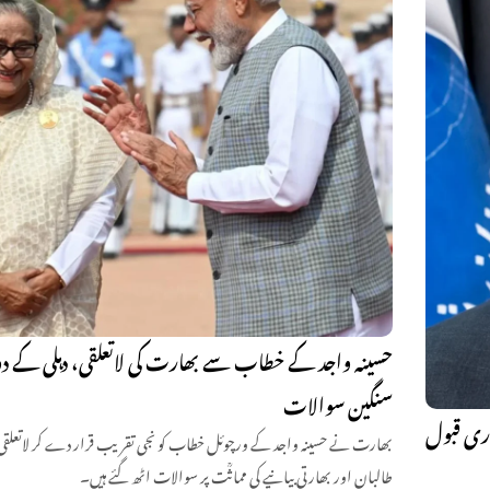
حسینہ واجد کے خطاب سے بھارت کی لاتعلقی، دہلی کے د
سنگین سوالات
اری قبول
بھارت نے حسینہ واجد کے ورچوئل خطاب کو نجی تقریب قرار دے کر لاتعلقی کا
طالبان اور بھارتی بیانیے کی مماثؒت پر سوالات اٹھ گئے ہیں۔