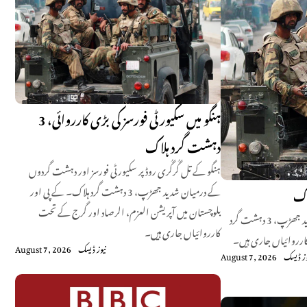
ہنگو میں سکیورٹی فورسز کی بڑی کارروائی، 3
دہشت گرد ہلاک
ہنگو کے تل گُرگُری روڈ پر سکیورٹی فورسز اور دہشت گردوں
کے درمیان شدید جھڑپ، 3 دہشت گرد ہلاک۔ کے پی اور
بلوچستان میں آپریشن العزم، الرصاد اور گرج کے تحت
ہنگو کے تل گُرگُری روڈ پر سکیورٹی فورسز اور دہشت گردوں کے درمیان شدید جھڑپ، 3 دہشت گرد
کارروائیاں جاری ہیں۔
ارروائیاں جاری ہیں۔
نیوز ڈیسک
August 7, 2026
وز ڈیسک
August 7, 2026