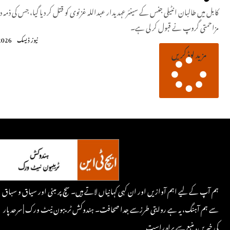
کابل میں طالبان انٹیلی جنس کے سینئر عہدیدار عبداللہ غزنوی کو قتل کر دیا گیا، جس کی ذمہ
مزاحمتی گروپ نے قبول کر لی ہے۔
نیوز ڈیسک
2026
مزید لوڈ کریں
ہم آپ کے لیے اہم آوازیں اور ان کہی کہانیاں لاتے ہیں۔ سچ پر مبنی اور سیاق و سباق
سے ہم آہنگ، یہ ہے روایتی طرزسے جدا صحافت۔ ہندوکش ٹریبون نیٹ ورک | سرحد پار
کی خبریں، منبع سے براہِ راست