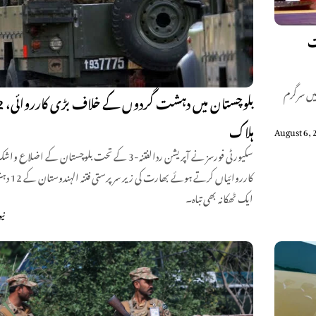
ت
میں سرگرم
ہلاک
August 6, 
سکیورٹی فورسز نے آپریشن ردالفتنہ-3 کے تحت بلوچستان کے 
کارروائیاں 
ایک ٹھکانہ بھی تباہ۔
نی