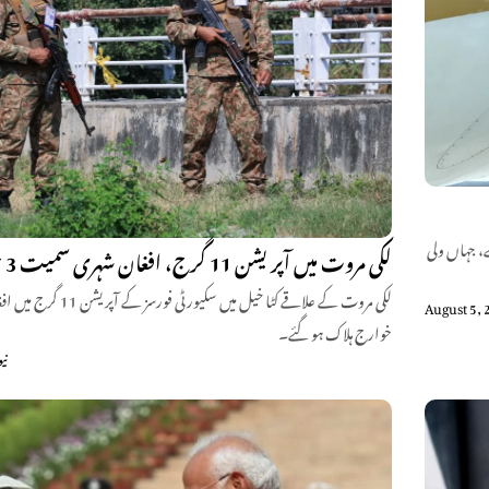
، جہاں ولی
لکی مروت میں آپریشن 11 گرج، افغان شہری سمیت 3 خوارج ہلاک
August 5, 
خوارج ہلاک ہو گئے۔
نی