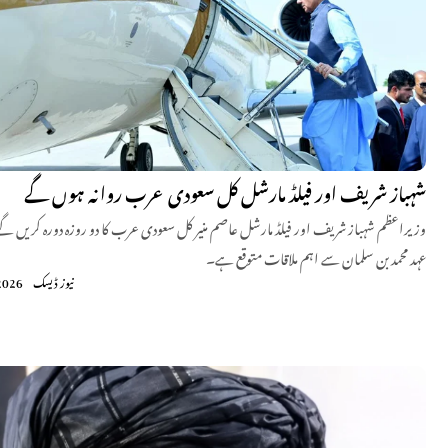
شہباز شریف اور فیلڈ مارشل کل سعودی عرب روانہ ہوں گے
وزیراعظم شہباز شریف اور فیلڈ مارشل عاصم منیر کل سعودی عرب کا دو روزہ دورہ کریں گے
عہد محمد بن سلمان سے اہم ملاقات متوقع ہے۔
نیوز ڈیسک
2026