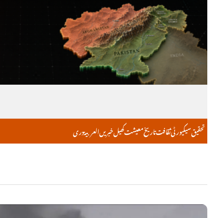
تحقیق
سیکیورٹی
ثقافت
تاریخ
معیشت
کھیل
خبریں
العربية
دری