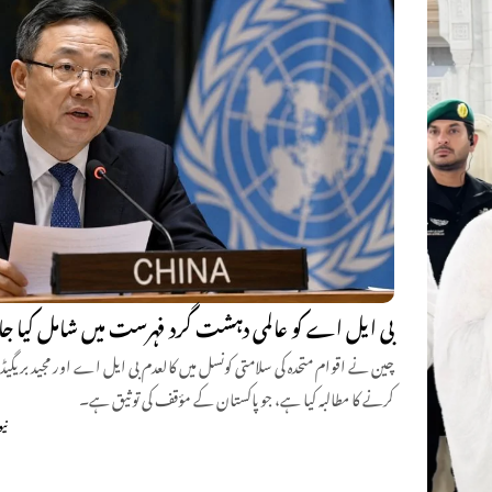
بی ایل اے کو عالمی دہشت گرد فہرست میں شامل کیا ج
چین نے اقوام متحدہ کی سلامتی کونسل میں کالعدم بی ایل اے اور مجید بریگیڈ پر
کرنے کا مطالبہ کیا ہے، جو پاکستان کے مؤقف کی توثیق ہے۔
نی