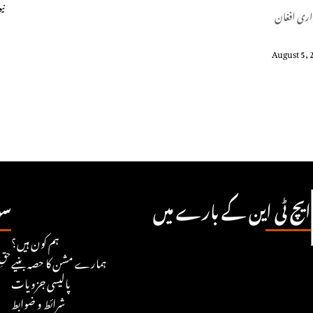
نی
 داری افغان
August 5, 
ایچ ٹی این کے بارے میں
سو
ہم کون ہیں؟
© ۲۵
ہمارے مشن کا حصہ بنیے
پالیسی جزویات
شرائط و ضوابط