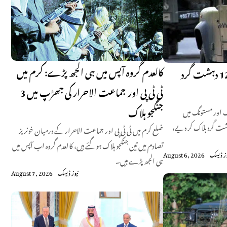
کالعدم گروہ آپس میں ہی الجھ پڑے: کرم میں
بلوچستان میں دہشت گردوں کے خلاف بڑی کارروائی، 12 دہشت گرد
ٹی ٹی پی اور جماعت الاحرار کی جھڑپ میں 3
جنگجو ہلاک
اضلاع واشک اور مستونگ میں
کرتے ہوئے بھارت کی زیر سرپرستی فتنہ الہندوستان کے 12 دہشت گرد ہلاک کر دیے،
ضلع کرم میں ٹی ٹی پی اور جماعت الاحرار کے درمیان خونریز
تصادم میں تین جنگجو ہلاک ہو گئے ہیں، کالعدم گروہ اب آپس میں
وز ڈیسک
August 6, 2026
ہی الجھ پڑے ہیں۔
نیوز ڈیسک
August 7, 2026