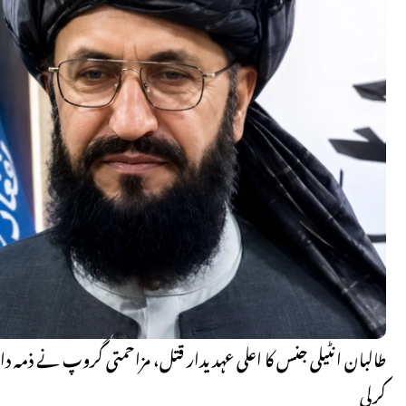
طالبان انٹیلی جنس کا اعلی عہدیدار قتل، مزاحمتی گروپ نے ذمہ د
کرلی