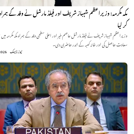
مکہ مکرمہ: وزیراعظم شہباز شریف اور فیلڈ مارشل نے وفد کے ہمراہ ع
کر لیا
وزیراعظم شہباز شریف نے فیلڈ مارشل عاصم منیر اور اعلیٰ سطحی وفد کے ہمراہ مکہ مکرمہ میں
سعادت حاصل کی اور خانہ کعبہ کے اندر حاضری دی۔
نیوز ڈیسک
2026