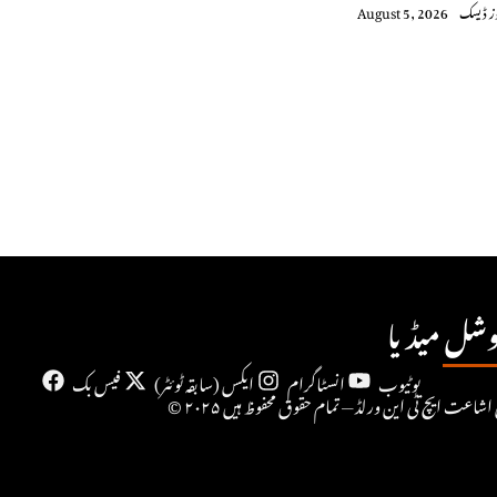
وز ڈیسک
August 5, 2026
شل میڈیا
یوٹیوب
انسٹاگرام
ایکس (سابقہ ٹوئٹر)
فیس بک
۲۰ حقِ اشاعت ایچ ٹی این ورلڈ — تمام حقوق محفوظ ہیں