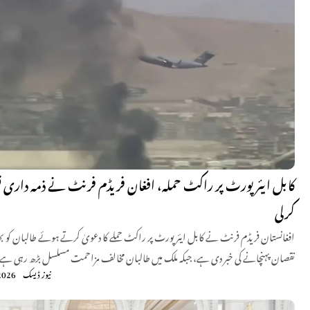
کابل ایئرپورٹ پر راکٹ حملہ، افغان فریڈم فرنٹ نے ذمہ داری 
کرلی
افغانستان فریڈم فرنٹ نے کابل ایئرپورٹ پر راکٹ حملے کا دعویٰ کرتے ہوئے طالبان کو 
نقصان پہنچانے کی خبر دی ہے، جبکہ ملک میں طالبان مخالف مزاحمت مسلسل بڑھ رہی ہے
نیوز ڈیسک
2026