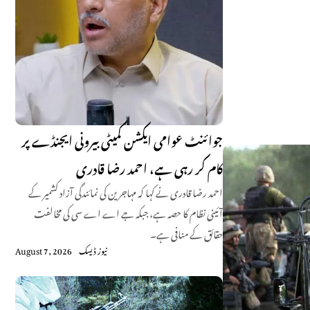
جوائنٹ عوامی ایکشن کمیٹی بیرونی ایجنڈے پر
کام کر رہی ہے، احمد رضا قادری
احمد رضا قادری نے کہا کہ مہاجرین کی نمائندگی آزاد کشمیر کے
آئینی نظام کا حصہ ہے، جبکہ جے اے اے سی کی مخالفت
حقائق کے منافی ہے۔
نیوز ڈیسک
August 7, 2026