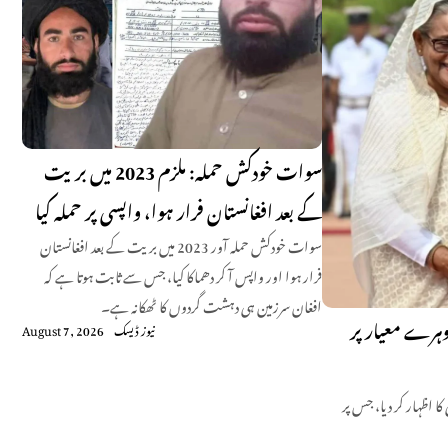
سوات خودکش حملہ: ملزم 2023 میں بریت
کے بعد افغانستان فرار ہوا، واپسی پر حملہ کیا
سوات خودکش حملہ آور 2023 میں بریت کے بعد افغانستان
فرار ہوا اور واپس آ کر دھماکا کیا، جس سے ثابت ہوتا ہے کہ
افغان سرزمین ہی دہشت گردوں کا ٹھکانہ ہے۔
وہرے معیار پر
نیوز ڈیسک
August 7, 2026
 اظہار کر دیا، جس پر