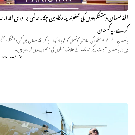
افغانستان دہشتگردوں کی محفوظ پناہ گاہ بن چکا، عالمی برادری اقداما
کرے: پاکستان
پاکستان نے اقوام متحدہ کی سلامتی کونسل کو خبردار کیا ہے کہ افغانستان میں کئی دہشتگرد تنظی
ہیں جو پاکستان سمیت دیگر ممالک کے خلاف حملوں کی منصوبہ بندی کر رہی ہیں۔
نیوز ڈیسک
2026