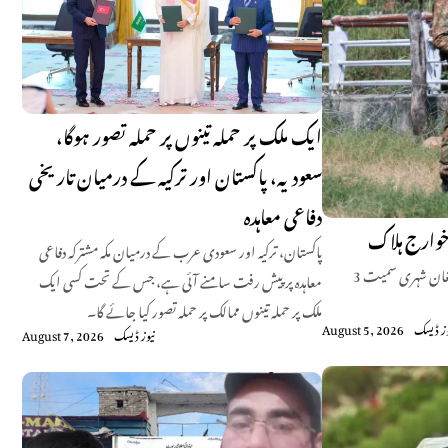
ایک ملک پر حملہ تینوں پر حملہ تصور ہوگا،
سعودیہ، پاکستان اور ترکیہ کے درمیان تاریخی
دفاعی معاہدہ
پاکستان، ترکیہ اور سعودی عرب کے درمیان مکہ مشترکہ دفاعی
لکی مروت کے علاقے کٹا خیل میں سکیورٹی فورسز کے آپریشن 11 گرج میں افغان شہری سمیت 3
معاہدہ پر پیش رفت سامنے آئی ہے، جس کے تحت کسی ایک
ملک پر حملہ تینوں ممالک پر حملہ تصور کیا جائے گا۔
وز ڈیسک
August 5, 2026
نیوز ڈیسک
August 7, 2026